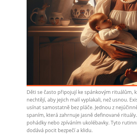
Děti se často připojují ke spánkovým rituálům,
nechtějí, aby jejich malí vyplakali, než usnou. E
usínat samostatně bez pláče. Jednou z nejúčinně
spaním, která zahrnuje jasně definované rituá
pohádky nebo zpíváním ukolébavky. Tyto rutinní č
dodává pocit bezpečí a klidu.