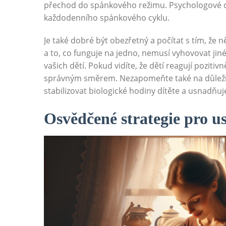
přechod do spánkového režimu. Psychologové dop
každodenního spánkového cyklu.
Je také dobré být obezřetný a počítat s tím, že n
a to, co funguje na jedno, nemusí vyhovovat ji
vašich dětí. Pokud vidíte, že dětí reagují poziti
správným směrem. Nezapomeňte také na důleži
stabilizovat biologické hodiny dítěte a usnadňuj
Osvědčené strategie pro us