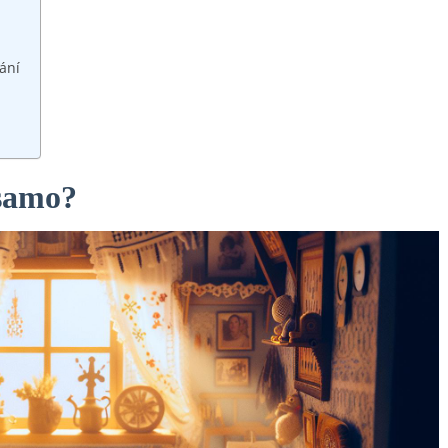
ání
 samo?