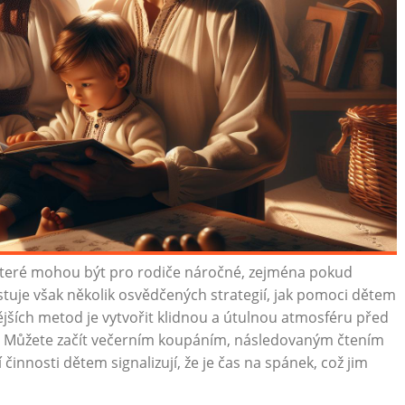
 které mohou být pro rodiče náročné, zejména pokud
xistuje však několik osvědčených strategií, jak pomoci dětem
jších metod je vytvořit klidnou a útulnou atmosféru před
ly. Můžete začít večerním koupáním, následovaným čtením
innosti dětem signalizují, že je čas na spánek, což jim