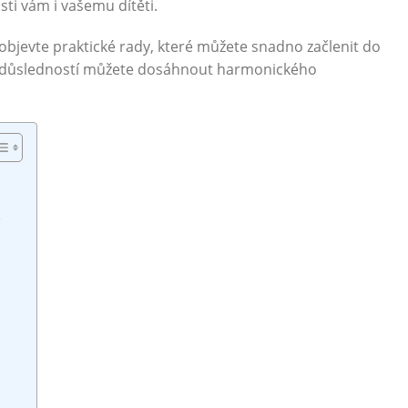
sti vám i vašemu dítěti.
objevte praktické rady, které můžete snadno začlenit do
í a důsledností můžete dosáhnout harmonického
ě