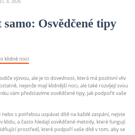
15. 4. 2026
at samo: Osvědčené tipy
iče výzvou, ale je to dovednost, která má pozitivní vliv
tatně, nejenže mají klidnější noci, ale také rozvíjejí svou
článku vám představíme osvědčené tipy, jak podpořit vaše
nebo s potřebou uspávat dítě na každé zaspání, nejste
y v klidu, a často hledají osvědčené metody, které fungují.
ňující prostředí, které podpoří vaše dítě v tom, aby se