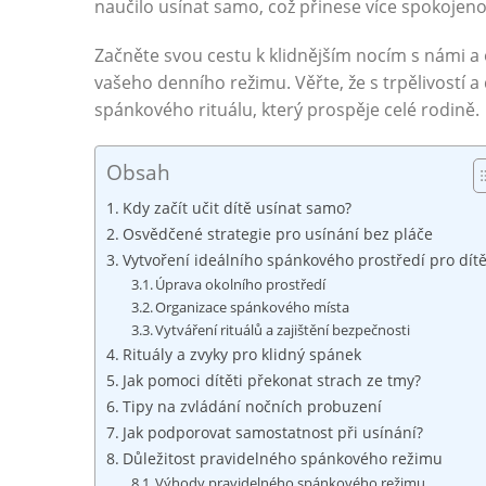
naučilo usínat samo, což přinese více spokojeno
Začněte svou cestu k klidnějším nocím s námi a 
vašeho denního režimu. Věřte, že s trpělivost
spánkového rituálu, který prospěje celé rodině.
Obsah
Kdy začít učit dítě usínat samo?
Osvědčené strategie pro usínání bez pláče
Vytvoření ideálního spánkového prostředí pro dít
Úprava okolního prostředí
Organizace spánkového místa
Vytváření rituálů a zajištění bezpečnosti
Rituály a zvyky pro klidný spánek
Jak pomoci dítěti překonat strach ze tmy?
Tipy na zvládání nočních probuzení
Jak podporovat samostatnost při usínání?
Důležitost pravidelného spánkového režimu
Výhody pravidelného spánkového režimu