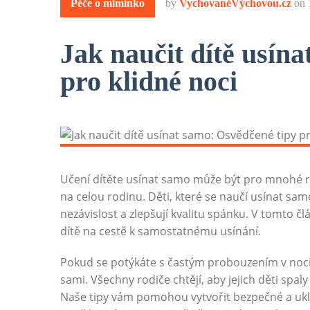
Péče o miminko
by
VychovanéVýchovou.cz
on
Jak naučit dítě usín
pro klidné noci
Učení dítěte usínat samo může být pro mnohé rod
na celou rodinu. Děti, které se naučí usínat samos
nezávislost a zlepšují kvalitu spánku. V tomto 
dítě na cestě k samostatnému usínání.
Pokud se potýkáte s častým probouzením v noci 
sami. Všechny rodiče chtějí, aby jejich děti spal
Naše tipy vám pomohou vytvořit bezpečné a uklid