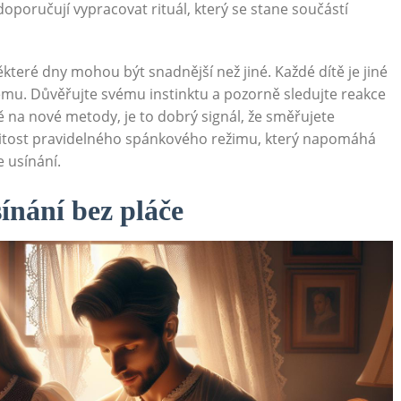
oručují vypracovat rituál, který se stane součástí
ěkteré dny mohou být snadnější než jiné. Každé dítě je jiné
nému. Důvěřujte svému instinktu a pozorně sledujte reakce
vně na nové metody, je to dobrý signál, že směřujete
tost pravidelného spánkového režimu, který napomáhá
e usínání.
ínání bez pláče