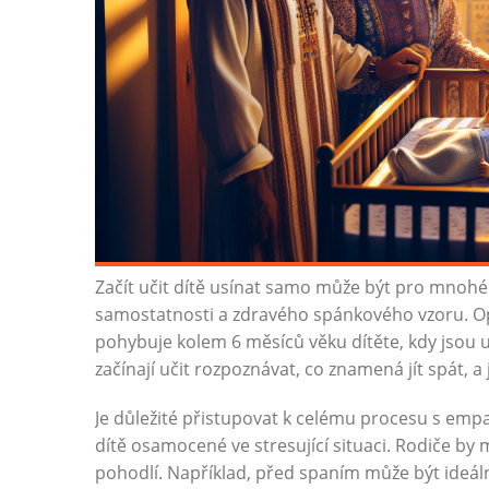
Začít učit dítě usínat samo může být pro mnohé r
samostatnosti a zdravého spánkového vzoru. Op
pohybuje kolem 6 měsíců věku dítěte, kdy jsou u
začínají učit rozpoznávat, co znamená jít spát,
Je důležité přistupovat k celému procesu s emp
dítě osamocené ve stresující situaci. Rodiče by mě
pohodlí. Například, před spaním může být ideální