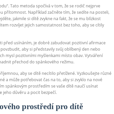
hodu“. Tato metoda spočívá v tom, že se rodič nejprve
u přítomnost. Například začněte tím, že sedíte na posteli,
ěte, jakmile si dítě zvykne na fakt, že se mu blízkost
m rozvíjet jejich samostatnost bez toho, aby se cítily
i před usínáním, je dobré zabudovat pozitivní afirmace
 povzbudit, aby si představily svůj oblíbený den nebo
jich mysl pozitivními myšlenkami místo obav. Vytváření
nadnit přechod do spánkového režimu.
íjemnou, aby se dítě necítilo přetížené. Vyzkoušejte různé
 jiné a může potřebovat čas na to, aby si zvyklo na nové
ním spánkovým prostředím se vaše dítě naučí usínat
e jeho důvěru a pocit bezpečí.
ového prostředí pro dítě