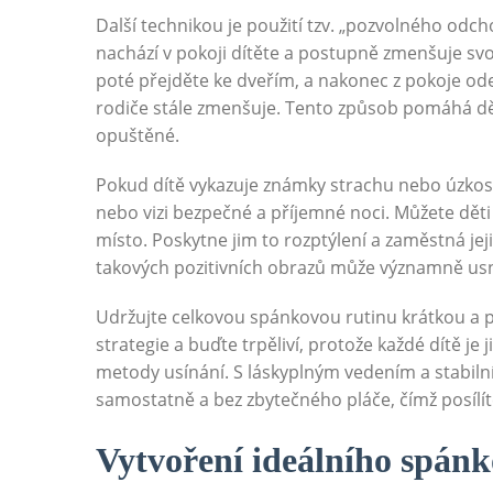
Další technikou je použití tzv. „pozvolného odc
nachází v pokoji dítěte a postupně zmenšuje svo
poté přejděte ke dveřím, a nakonec z pokoje odejd
rodiče stále zmenšuje. Tento způsob pomáhá děte
opuštěné.
Pokud dítě vykazuje známky strachu nebo úzkost
nebo vizi bezpečné a příjemné noci. Můžete děti
místo. Poskytne jim to rozptýlení a zaměstná je
takových pozitivních obrazů může významně us
Udržujte celkovou spánkovou rutinu krátkou a př
strategie a buďte trpěliví, protože každé dítě je
metody usínání. S láskyplným vedením a stabil
samostatně a bez zbytečného pláče, čímž posílít
Vytvoření ideálního spánk