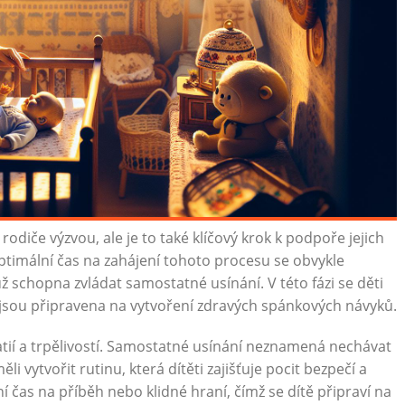
odiče výzvou, ale je to také klíčový krok k podpoře jejich
timální čas na zahájení tohoto procesu se obvykle
ž schopna zvládat samostatné usínání. V této fázi se děti
 a jsou připravena na vytvoření zdravých spánkových návyků.
atií a trpělivostí. Samostatné usínání neznamená nechávat
li vytvořit rutinu, která dítěti zajišťuje pocit bezpečí a
 čas na příběh nebo klidné hraní, čímž se dítě připraví na