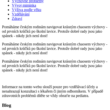
Výchovné problémy
Vývoj miminka
Výživa podle věku
Vzdělávání
Zdraví
Pomáháme českým rodinám navigovat krásným chaosem výchovy -
od prvních krůčků po školní lavice. Protože dobré rady jsou jako
spánek - nikdy jich není dost!
Pomáháme českým rodinám navigovat krásným chaosem výchovy -
od prvních krůčků po školní lavice. Protože dobré rady jsou jako
spánek - nikdy jich není dost!
Pomáháme českým rodinám navigovat krásným chaosem výchovy -
od prvních krůčků po školní lavice. Protože dobré rady jsou jako
spánek - nikdy jich není dost!
Informace na tomto webu slouží pouze pro vzdělávací účely a
nenahrazují konzultaci s lékařem či jiným odborníkem. V případě
zdravotních problémů dítěte se vždy obraťte na pediatra.
Blog