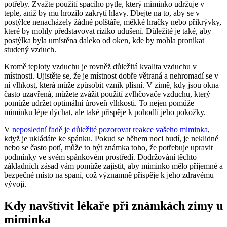
potřeby. Zvažte použití spacího pytle, který miminko udržuje v
teple, aniž by mu hrozilo zakrytí hlavy. Dbejte na to, aby se v
postýlce nenacházely žádné polštáře, měkké hračky nebo přikrývky,
které by mohly představovat riziko udušení. Důležité je také, aby
postýlka byla umístěna daleko od oken, kde by mohla pronikat
studený vzduch.
Kromě teploty vzduchu je rovněž důležitá kvalita vzduchu v
místnosti. Ujistěte se, že je místnost dobře větraná a nehromadí se v
ní vlhkost, která může způsobit vznik plísní. V zimě, kdy jsou okna
často uzavřená, můžete zvážit použití zvlhčovače vzduchu, který
pomůže udržet optimální úroveň vlhkosti. To nejen pomůže
miminku lépe dýchat, ale také přispěje k pohodlí jeho pokožky.
V
neposlední řadě je důležité pozorovat reakce vašeho miminka
,
když je ukládáte ke spánku. Pokud se během noci budí, je neklidné
nebo se často potí, může to být známka toho, že potřebuje upravit
podmínky ve svém spánkovém prostředí. Dodržování těchto
základních zásad vám pomůže zajistit, aby miminko mělo příjemné a
bezpečné místo na spaní, což významně přispěje k jeho zdravému
vývoji.
Kdy navštívit lékaře při známkách zimy u
miminka