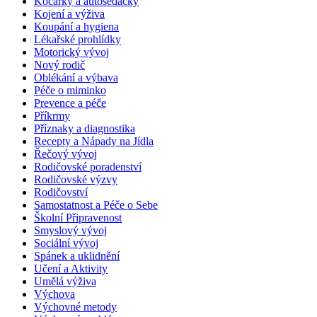
Kočárky a autosedačky
Kojení a výživa
Koupání a hygiena
Lékařské prohlídky
Motorický vývoj
Nový rodič
Oblékání a výbava
Péče o miminko
Prevence a péče
Příkrmy
Příznaky a diagnostika
Recepty a Nápady na Jídla
Řečový vývoj
Rodičovské poradenství
Rodičovské výzvy
Rodičovství
Samostatnost a Péče o Sebe
Školní Připravenost
Smyslový vývoj
Sociální vývoj
Spánek a uklidnění
Učení a Aktivity
Umělá výživa
Výchova
Výchovné metody