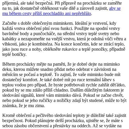
příjemná, ale také bezpečná. Při přípravě na procházku se zaměřte
na to, jak dostatečně obléknout vaše dítě a zároveň zajistit,
aby se
mu během cesty příliš neochladilo ani nepřehřálo
.
Začněte s dobře oblečeným miminkem. Ideální je vrstvení, kdy
každá vrstva oblečení plní svou funkci. Použijte na spodní vrstvy
bavlněné body a punčocháče, na střední vrstvy teplé svetry nebo
kabátky a nezapomeňte na vnější vrstvu, která je odolná vůči větru a
vlhkosti, jako je kombinéza. Na konce končetin, kde se ztrácí teplo,
jako jsou ruce a nohy, oblékněte rukavice a teplé ponožky, případně
teplé botičky.
Během procházky mějte na paměti, že je dobré dejte na miminko
deku, kterou můžete snadno přidat nebo odebrat v závislosti na
měnícím se počasí a teplotě. To zajistí, že vaše miminko bude mít
dostatečný komfort. Je také dobré mít po ruce termální láhev s
teplou vodou pro případ, že byste potřebovali rychle zahřát děťátko,
pokud by se mu zdálo příliš chladno. Dalším důležitým faktorem je
sledování signálů, které vám miminko dává. Pokud se začne chvět,
nebo pokud se jeho ručičky a nožičky zdají být studené, může to být
známka, že je mu zima.
Kromě oblečení a pečlivého sledování teploty je důležité také zajistit
bezpečnost. Pokud plánujete delší procházku, ujistěte se, že máte s
sebou zásobu občerstvení a přestávky na oddech. Až se vydáte na