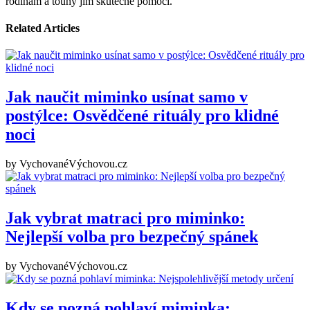
rodinám a touhy jim skutečně pomoci.
Related Articles
Jak naučit miminko usínat samo v
postýlce: Osvědčené rituály pro klidné
noci
by
VychovanéVýchovou.cz
Jak vybrat matraci pro miminko:
Nejlepší volba pro bezpečný spánek
by
VychovanéVýchovou.cz
Kdy se pozná pohlaví miminka: