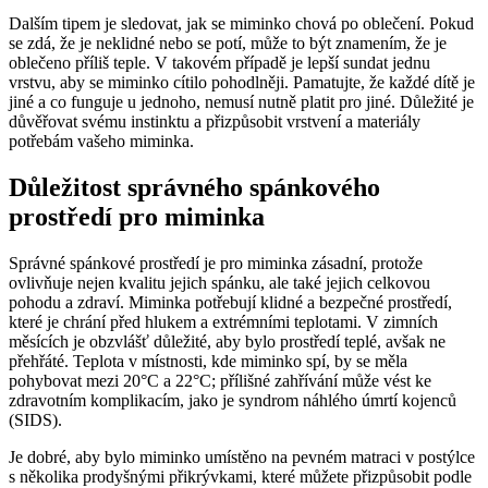
Dalším tipem je sledovat, jak se miminko chová po oblečení. Pokud
se zdá, že je neklidné nebo se potí, může to být znamením, že je
oblečeno příliš teple. V takovém případě je lepší sundat jednu
vrstvu, aby se miminko cítilo pohodlněji. Pamatujte, že každé dítě je
jiné a co funguje u jednoho, nemusí nutně platit pro jiné. Důležité je
důvěřovat svému instinktu a přizpůsobit vrstvení a materiály
potřebám vašeho miminka.
Důležitost správného spánkového
prostředí pro miminka
Správné spánkové prostředí je pro miminka zásadní, protože
ovlivňuje nejen kvalitu jejich spánku, ale také jejich celkovou
pohodu a zdraví. Miminka potřebují klidné a bezpečné prostředí,
které je chrání před hlukem a extrémními teplotami. V zimních
měsících je obzvlášť důležité, aby bylo prostředí teplé, avšak ne
přehřáté. Teplota v místnosti, kde miminko spí, by se měla
pohybovat mezi 20°C a 22°C; přílišné zahřívání může vést ke
zdravotním komplikacím, jako je syndrom náhlého úmrtí kojenců
(SIDS).
Je dobré, aby bylo miminko umístěno na pevném matraci v postýlce
s několika prodyšnými přikrývkami, které můžete přizpůsobit podle