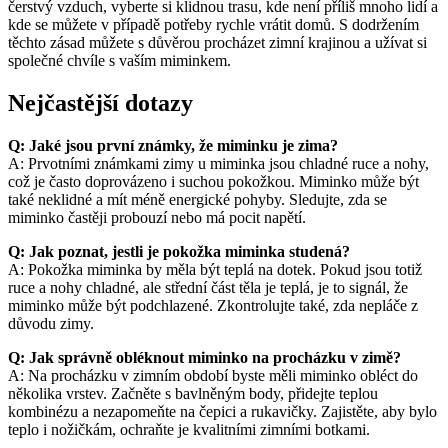
čerstvý vzduch, vyberte si klidnou trasu, kde není příliš mnoho lidí a
kde se můžete v případě potřeby rychle vrátit domů. S dodržením
těchto zásad můžete s důvěrou procházet zimní krajinou a užívat si
společné chvíle s vaším miminkem.
Nejčastější dotazy
Q: Jaké jsou první známky, že miminku je zima?
A: Prvotními známkami zimy u miminka jsou chladné ruce a nohy,
což je často doprovázeno i suchou pokožkou. Miminko může být
také neklidné a mít méně energické pohyby. Sledujte, zda se
miminko častěji probouzí nebo má pocit napětí.
Q: Jak poznat, jestli je pokožka miminka studená?
A: Pokožka miminka by měla být teplá na dotek. Pokud jsou totiž
ruce a nohy chladné, ale střední část těla je teplá, je to signál, že
miminko může být podchlazené. Zkontrolujte také, zda nepláče z
důvodu zimy.
Q: Jak správně obléknout miminko na procházku v zimě?
A: Na procházku v zimním období byste měli miminko obléct do
několika vrstev. Začněte s bavlněným body, přidejte teplou
kombinézu a nezapomeňte na čepici a rukavičky. Zajistěte, aby bylo
teplo i nožičkám, ochraňte je kvalitními zimními botkami.