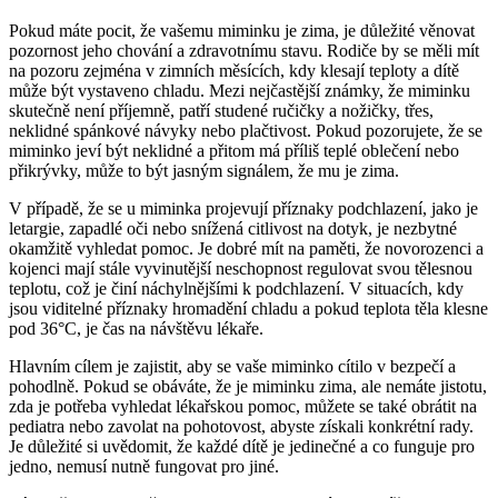
Pokud máte pocit, že vašemu miminku je zima, je důležité věnovat
pozornost jeho chování a zdravotnímu stavu. Rodiče by se měli mít
na pozoru zejména v zimních měsících, kdy klesají teploty a dítě
může být vystaveno chladu. Mezi nejčastější známky, že miminku
skutečně není příjemně, patří studené ručičky a nožičky, třes,
neklidné spánkové návyky nebo plačtivost. Pokud pozorujete, že se
miminko jeví být neklidné a přitom má příliš teplé oblečení nebo
přikrývky, může to být jasným signálem, že mu je zima.
V případě, že se u miminka projevují příznaky podchlazení, jako je
letargie, zapadlé oči nebo snížená citlivost na dotyk, je nezbytné
okamžitě vyhledat pomoc. Je dobré mít na paměti, že novorozenci a
kojenci mají stále vyvinutější neschopnost regulovat svou tělesnou
teplotu, což je činí náchylnějšími k podchlazení. V situacích, kdy
jsou viditelné příznaky hromadění chladu a pokud teplota těla klesne
pod 36°C, je čas na návštěvu lékaře.
Hlavním cílem je zajistit, aby se vaše miminko cítilo v bezpečí a
pohodlně. Pokud se obáváte, že je miminku zima, ale nemáte jistotu,
zda je potřeba vyhledat lékařskou pomoc, můžete se také obrátit na
pediatra nebo zavolat na pohotovost, abyste získali konkrétní rady.
Je důležité si uvědomit, že každé dítě je jedinečné a co funguje pro
jedno, nemusí nutně fungovat pro jiné.