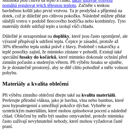
Miminka jsou citlivá na teplo a chlad,
takže správné vrstvení
pomáhá regulovat jejich tělesnou teplotu
. Začněte s tenkou
bavlněnou košilí jako první vrstvou. Ta je prodyšná a příjemná na
dotek, což je důležité pro citlivou pokožku. Následně můžete přidat
silnější vrstvu v podobě fleecového bodýčka nebo kombinézy. Tyto
materiály dobře udržují teplo a izolují vůči chladu.
Důležité je nezapomínat na
doplňky
, které jsou často opomíjené, ale
výrazně přispívají k udržení tepla. Čepice je zásadní, protože až
30% tělesného tepla uniká právě z hlavy. Podobně i rukavičky a
teplé ponožky zajistí, že miminko zůstane v pohodlí. Existují také
speciální
fusaky do kočárků
, které miminko dokonale ochrání před
zimním počasím a studeným větrem. Při výběru fusaku se ujistěte,
že je dostatečně prostorný, aby se dítě cítilo pohodlně a mělo volnost
pohybu.
Materiály a kvalita oblečení
Při výběru zimního oblečení dbejte také na
kvalitu materiálů
.
Preferujte přírodní vlákna, jako je bavlna, vlna nebo bambus, které
jsou hypoalergenní a umožňují pokožce dýchat. Vyhněte se
syntetickým materiálům, které mohou způsobovat pocení a následně
chlad. Oblečení by mělo být snadno omyvatelné, protože miminka
často zažívají nevyhnutelné nehody, které mohou vyžadovat časté
praní.