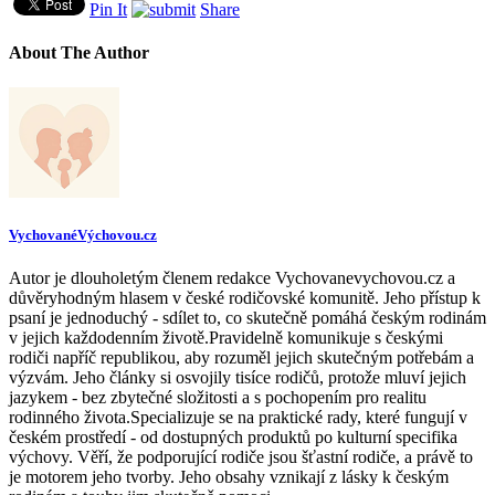
Pin It
Share
About The Author
VychovanéVýchovou.cz
Autor je dlouholetým členem redakce Vychovanevychovou.cz a
důvěryhodným hlasem v české rodičovské komunitě. Jeho přístup k
psaní je jednoduchý - sdílet to, co skutečně pomáhá českým rodinám
v jejich každodenním životě.Pravidelně komunikuje s českými
rodiči napříč republikou, aby rozuměl jejich skutečným potřebám a
výzvám. Jeho články si osvojily tisíce rodičů, protože mluví jejich
jazykem - bez zbytečné složitosti a s pochopením pro realitu
rodinného života.Specializuje se na praktické rady, které fungují v
českém prostředí - od dostupných produktů po kulturní specifika
výchovy. Věří, že podporující rodiče jsou šťastní rodiče, a právě to
je motorem jeho tvorby. Jeho obsahy vznikají z lásky k českým