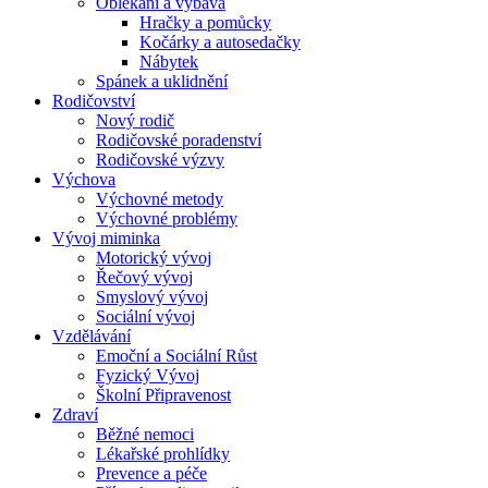
Oblékání a výbava
Hračky a pomůcky
Kočárky a autosedačky
Nábytek
Spánek a uklidnění
Rodičovství
Nový rodič
Rodičovské poradenství
Rodičovské výzvy
Výchova
Výchovné metody
Výchovné problémy
Vývoj miminka
Motorický vývoj
Řečový vývoj
Smyslový vývoj
Sociální vývoj
Vzdělávání
Emoční a Sociální Růst
Fyzický Vývoj
Školní Připravenost
Zdraví
Běžné nemoci
Lékařské prohlídky
Prevence a péče