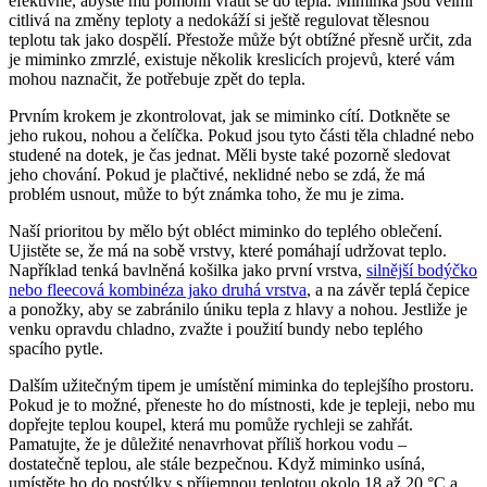
efektivně, abyste mu pomohli vrátit se do tepla. Miminka jsou velmi
citlivá na změny teploty a nedokáží si ještě regulovat tělesnou
teplotu tak jako dospělí. Přestože může být obtížné přesně určit, zda
je miminko zmrzlé, existuje několik kreslicích projevů, které vám
mohou naznačit, že potřebuje zpět do tepla.
Prvním krokem je zkontrolovat, jak se miminko cítí. Dotkněte se
jeho rukou, nohou a čelíčka. Pokud jsou tyto části těla chladné nebo
studené na dotek, je čas jednat. Měli byste také pozorně sledovat
jeho chování. Pokud je plačtivé, neklidné nebo se zdá, že má
problém usnout, může to být známka toho, že mu je zima.
Naší prioritou by mělo být obléct miminko do teplého oblečení.
Ujistěte se, že má na sobě vrstvy, které pomáhají udržovat teplo.
Například tenká bavlněná košilka jako první vrstva,
silnější bodýčko
nebo fleecová kombinéza jako druhá vrstva
, a na závěr teplá čepice
a ponožky, aby se zabránilo úniku tepla z hlavy a nohou. Jestliže je
venku opravdu chladno, zvažte i použití bundy nebo teplého
spacího pytle.
Dalším užitečným tipem je umístění miminka do teplejšího prostoru.
Pokud je to možné, přeneste ho do místnosti, kde je tepleji, nebo mu
dopřejte teplou koupel, která mu pomůže rychleji se zahřát.
Pamatujte, že je důležité nenavrhovat příliš horkou vodu –
dostatečně teplou, ale stále bezpečnou. Když miminko usíná,
umístěte ho do postýlky s příjemnou teplotou okolo 18 až 20 °C a