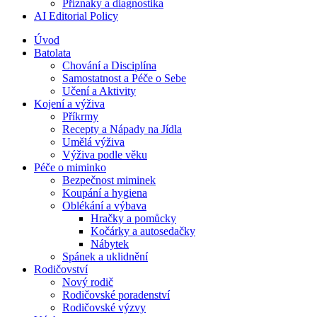
Příznaky a diagnostika
AI Editorial Policy
Úvod
Batolata
Chování a Disciplína
Samostatnost a Péče o Sebe
Učení a Aktivity
Kojení a výživa
Příkrmy
Recepty a Nápady na Jídla
Umělá výživa
Výživa podle věku
Péče o miminko
Bezpečnost miminek
Koupání a hygiena
Oblékání a výbava
Hračky a pomůcky
Kočárky a autosedačky
Nábytek
Spánek a uklidnění
Rodičovství
Nový rodič
Rodičovské poradenství
Rodičovské výzvy