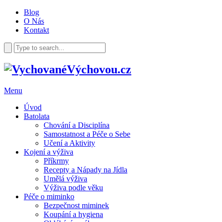
Blog
O Nás
Kontakt
Menu
Úvod
Batolata
Chování a Disciplína
Samostatnost a Péče o Sebe
Učení a Aktivity
Kojení a výživa
Příkrmy
Recepty a Nápady na Jídla
Umělá výživa
Výživa podle věku
Péče o miminko
Bezpečnost miminek
Koupání a hygiena