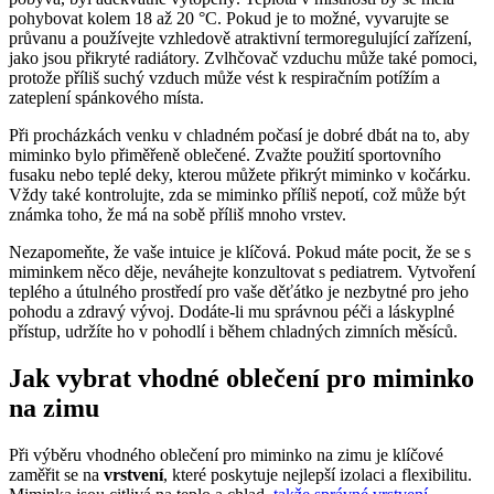
pohybovat kolem 18 až 20 °C. Pokud je to možné, vyvarujte se
průvanu a používejte vzhledově atraktivní termoregulující zařízení,
jako jsou přikryté radiátory. Zvlhčovač vzduchu může také pomoci,
protože příliš suchý vzduch může vést k respiračním potížím a
zateplení spánkového místa.
Při procházkách venku v chladném počasí je dobré dbát na to, aby
miminko bylo přiměřeně oblečené. Zvažte použití sportovního
fusaku nebo teplé deky, kterou můžete přikrýt miminko v kočárku.
Vždy také kontrolujte, zda se miminko příliš nepotí, což může být
známka toho, že má na sobě příliš mnoho vrstev.
Nezapomeňte, že vaše intuice je klíčová. Pokud máte pocit, že se s
miminkem něco děje, neváhejte konzultovat s pediatrem. Vytvoření
teplého a útulného prostředí pro vaše děťátko je nezbytné pro jeho
pohodu a zdravý vývoj. Dodáte-li mu správnou péči a láskyplné
přístup, udržíte ho v pohodlí i během chladných zimních měsíců.
Jak vybrat vhodné oblečení pro miminko
na zimu
Při výběru vhodného oblečení pro miminko na zimu je klíčové
zaměřit se na
vrstvení
, které poskytuje nejlepší izolaci a flexibilitu.