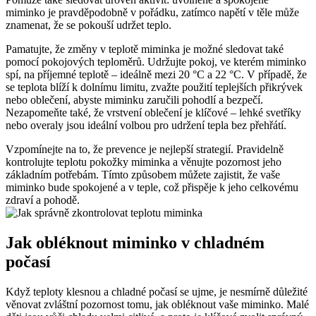
miminko je pravděpodobně v pořádku, zatímco napětí v těle může
znamenat, že se pokouší udržet teplo.
Pamatujte, že změny v teplotě miminka je možné sledovat také
pomocí pokojových teploměrů. Udržujte pokoj, ve kterém miminko
spí, na příjemné teplotě – ideálně mezi 20 °C a 22 °C. V případě, že
se teplota blíží k dolnímu limitu, zvažte použití teplejších přikrývek
nebo oblečení, abyste miminku zaručili pohodlí a bezpečí.
Nezapomeňte také, že vrstvení oblečení je klíčové – lehké svetříky
nebo overaly jsou ideální volbou pro udržení tepla bez přehřátí.
Vzpomínejte na to, že prevence je nejlepší strategií. Pravidelně
kontrolujte teplotu pokožky miminka a věnujte pozornost jeho
základním potřebám. Tímto způsobem můžete zajistit, že vaše
miminko bude spokojené a v teple, což přispěje k jeho celkovému
zdraví a pohodě.
Jak obléknout miminko v chladném
počasí
Když teploty klesnou a chladné počasí se ujme, je nesmírně důležité
věnovat zvláštní pozornost tomu, jak obléknout vaše miminko. Malé