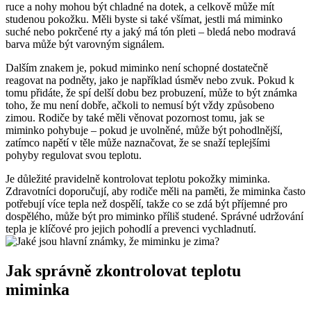
ruce a nohy mohou být chladné na dotek, a celkově může mít
studenou pokožku. Měli byste si také všímat, jestli má miminko
suché nebo pokrčené rty a jaký má tón pleti – bledá nebo modravá
barva může být varovným signálem.
Dalším znakem je, pokud miminko není schopné dostatečně
reagovat na podněty, jako je například úsměv nebo zvuk. Pokud k
tomu přidáte, že spí delší dobu bez probuzení, může to být známka
toho, že mu není dobře, ačkoli to nemusí být vždy způsobeno
zimou. Rodiče by také měli věnovat pozornost tomu, jak se
miminko pohybuje – pokud je uvolněné, může být pohodlnější,
zatímco napětí v těle může naznačovat, že se snaží teplejšími
pohyby regulovat svou teplotu.
Je důležité pravidelně kontrolovat teplotu pokožky miminka.
Zdravotníci doporučují, aby rodiče měli na paměti, že miminka často
potřebují více tepla než dospělí, takže co se zdá být příjemné pro
dospělého, může být pro miminko příliš studené. Správné udržování
tepla je klíčové pro jejich pohodlí a prevenci vychladnutí.
Jak správně zkontrolovat teplotu
miminka