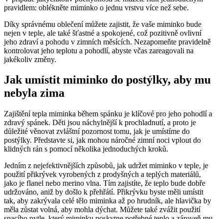
pravidlem: oblékněte miminko o jednu vrstvu více než sebe.
Díky správnému oblečení můžete zajistit, že vaše miminko bude
nejen v teple, ale také šťastné a spokojené, což pozitivně ovlivní
jeho zdraví a pohodu v zimních měsících. Nezapomeňte pravidelně
kontrolovat jeho teplotu a pohodlí, abyste včas zareagovali na
jakékoliv změny.
Jak umístit miminko do postýlky, aby mu
nebyla zima
Zajištění tepla miminka během spánku je klíčové pro jeho pohodlí a
zdravý spánek. Děti jsou náchylnější k prochladnutí, a proto je
důležité věnovat zvláštní pozornost tomu, jak je umístíme do
postýlky. Představte si, jak mohou náročné zimní noci vplout do
klidných rán s pomocí několika jednoduchých kroků.
Jedním z nejefektivnějších způsobů, jak udržet miminko v teple, je
použití přikrývek vyrobených z prodyšných a teplých materiálů,
jako je flanel nebo merino vlna. Tím zajistíte, že teplo bude dobře
udržováno, aniž by došlo k přehřátí. Přikrývku byste měli umístit
tak, aby zakrývala celé tělo miminka až po hrudník, ale hlavička by
měla zůstat volná, aby mohla dýchat. Můžete také zvážit použití
spacího pytle, který miminku poskytne potřebné teplo a zároveň mu