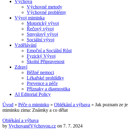
Výchova
Výchovné metody
Výchovné problémy
Vývoj miminka
Motorický vývoj
Řečový vývoj
Smyslový vývoj
Sociální vývoj
Vzdělávání
Emoční a Sociální Růst
Fyzický Vývoj
Školní Připravenost
Zdraví
Běžné nemoci
Lékařské prohlídky
Prevence a péče
Příznaky a diagnostika
AI Editorial Policy
Úvod
»
Péče o miminko
»
Oblékání a výbava
»
Jak poznam ze je
miminku zima: Známky a co dělat
Oblékání a výbava
by
VychovanéVýchovou.cz
on
7. 7. 2024