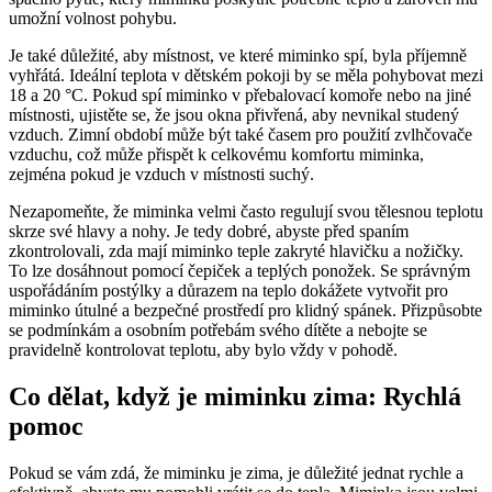
umožní volnost pohybu.
Je také důležité, aby místnost, ve které miminko spí, byla příjemně
vyhřátá. Ideální teplota v dětském pokoji by se měla pohybovat mezi
18 a 20 °C. Pokud spí miminko v přebalovací komoře nebo na jiné
místnosti, ujistěte se, že jsou okna přivřená, aby nevnikal studený
vzduch. Zimní období může být také časem pro použití zvlhčovače
vzduchu, což může přispět k celkovému komfortu miminka,
zejména pokud je vzduch v místnosti suchý.
Nezapomeňte, že miminka velmi často regulují svou tělesnou teplotu
skrze své hlavy a nohy. Je tedy dobré, abyste před spaním
zkontrolovali, zda mají miminko teple zakryté hlavičku a nožičky.
To lze dosáhnout pomocí čepiček a teplých ponožek. Se správným
uspořádáním postýlky a důrazem na teplo dokážete vytvořit pro
miminko útulné a bezpečné prostředí pro klidný spánek. Přizpůsobte
se podmínkám a osobním potřebám svého dítěte a nebojte se
pravidelně kontrolovat teplotu, aby bylo vždy v pohodě.
Co dělat, když je miminku zima: Rychlá
pomoc
Pokud se vám zdá, že miminku je zima, je důležité jednat rychle a