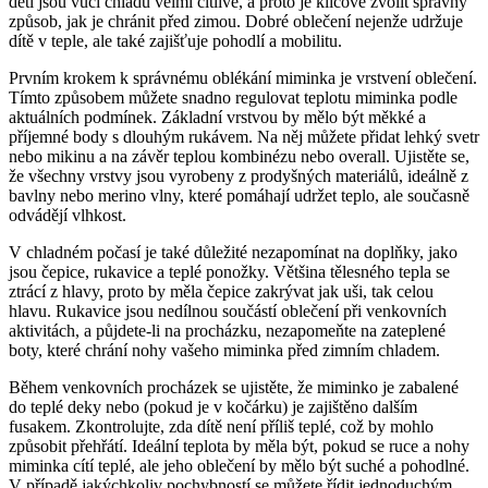
děti jsou vůči chladu velmi citlivé, a proto je klíčové zvolit správný
způsob, jak je chránit před zimou. Dobré oblečení nejenže udržuje
dítě v teple, ale také zajišťuje pohodlí a mobilitu.
Prvním krokem k správnému oblékání miminka je vrstvení oblečení.
Tímto způsobem můžete snadno regulovat teplotu miminka podle
aktuálních podmínek. Základní vrstvou by mělo být měkké a
příjemné body s dlouhým rukávem. Na něj můžete přidat lehký svetr
nebo mikinu a na závěr teplou kombinézu nebo overall. Ujistěte se,
že všechny vrstvy jsou vyrobeny z prodyšných materiálů, ideálně z
bavlny nebo merino vlny, které pomáhají udržet teplo, ale současně
odvádějí vlhkost.
V chladném počasí je také důležité nezapomínat na doplňky, jako
jsou čepice, rukavice a teplé ponožky. Většina tělesného tepla se
ztrácí z hlavy, proto by měla čepice zakrývat jak uši, tak celou
hlavu. Rukavice jsou nedílnou součástí oblečení při venkovních
aktivitách, a půjdete-li na procházku, nezapomeňte na zateplené
boty, které chrání nohy vašeho miminka před zimním chladem.
Během venkovních procházek se ujistěte, že miminko je zabalené
do teplé deky nebo (pokud je v kočárku) je zajištěno dalším
fusakem. Zkontrolujte, zda dítě není příliš teplé, což by mohlo
způsobit přehřátí. Ideální teplota by měla být, pokud se ruce a nohy
miminka cítí teplé, ale jeho oblečení by mělo být suché a pohodlné.
V případě jakýchkoliv pochybností se můžete řídit jednoduchým