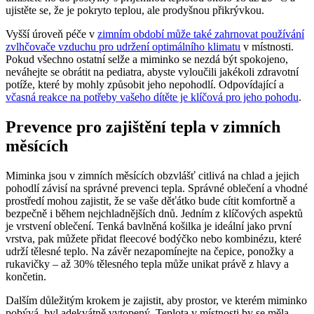
ujistěte se, že je pokryto teplou, ale prodyšnou přikrývkou.
Vyšší úroveň péče v
zimním období může také zahrnovat používání
zvlhčovače vzduchu pro udržení optimálního klimatu
v místnosti.
Pokud všechno ostatní selže a miminko se nezdá být spokojeno,
neváhejte se obrátit na pediatra, abyste vyloučili jakékoli zdravotní
potíže, které by mohly způsobit jeho nepohodlí. Odpovídající a
včasná reakce na potřeby vašeho dítěte je klíčová pro jeho pohodu
.
Prevence pro zajištění tepla v zimních
měsících
Miminka jsou v zimních měsících obzvlášť citlivá na chlad a jejich
pohodlí závisí na správné prevenci tepla. Správné oblečení a vhodné
prostředí mohou zajistit, že se vaše děťátko bude cítit komfortně a
bezpečně i během nejchladnějších dnů. Jedním z klíčových aspektů
je vrstvení oblečení. Tenká bavlněná košilka je ideální jako první
vrstva, pak můžete přidat fleecové bodýčko nebo kombinézu, které
udrží tělesné teplo. Na závěr nezapomínejte na čepice, ponožky a
rukavičky – až 30% tělesného tepla může unikat právě z hlavy a
končetin.
Dalším důležitým krokem je zajistit, aby prostor, ve kterém miminko
pobývá, byl adekvátně vytopený. Teplota v místnosti by se měla