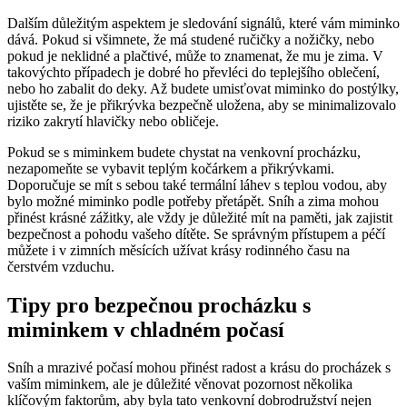
Dalším důležitým aspektem je sledování signálů, které vám miminko
dává. Pokud si všimnete, že má studené ručičky a nožičky, nebo
pokud je neklidné a plačtivé, může to znamenat, že mu je zima. V
takovýchto případech je dobré ho převléci do teplejšího oblečení,
nebo ho zabalit do deky. Až budete umisťovat miminko do postýlky,
ujistěte se, že je přikrývka bezpečně uložena, aby se minimalizovalo
riziko zakrytí hlavičky nebo obličeje.
Pokud se s miminkem budete chystat na venkovní procházku,
nezapomeňte se vybavit teplým kočárkem a přikrývkami.
Doporučuje se mít s sebou také termální láhev s teplou vodou, aby
bylo možné miminko podle potřeby přetápět. Sníh a zima mohou
přinést krásné zážitky, ale vždy je důležité mít na paměti, jak zajistit
bezpečnost a pohodu vašeho dítěte. Se správným přístupem a péčí
můžete i v zimních měsících užívat krásy rodinného času na
čerstvém vzduchu.
Tipy pro bezpečnou procházku s
miminkem v chladném počasí
Sníh a mrazivé počasí mohou přinést radost a krásu do procházek s
vaším miminkem, ale je důležité věnovat pozornost několika
klíčovým faktorům, aby byla tato venkovní dobrodružství nejen