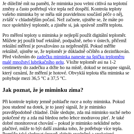
Je důležité mít na paměti, že miminka jsou velmi citlivá na teplotní
změny a často potřebují více tepla než dospělí. Kontrola teploty
vašeho miminka by se měla stát pravidelnou součástí péče o něj,
zvlášť v chladnějším počasí. Než začnete, ujistěte se, že máte po
ruce spolehlivý teploměr, a zjistěte si, jak správně změřit teplotu.
Pro měření teploty u miminka je nejlepší použít digitální teploměr.
Můžete jej použít buď rektálně, podpažně, nebo v ústech, přičemž
rektální měření je považováno za nejpřesnější. Pokud měříte
rektálně, ujistěte se, že teploměr je důkladně očištěn a dezinfikován.
Před vložením do
zadečku miminka naneste na špičku teploměru
malé množství lubrikačního gelu
. Vložte teploměr asi na 1-2
centimetry do zadečku a držte ho na místě, dokud se nezapne signál,
který oznámí, že měření je hotové. Obvyklá teplota těla miminka se
pohybuje mezi 36,5 °C a 37,5 °C.
Jak poznat, že je miminku zima?
Při kontrole teploty jemně pohlaďte ruce a nohy miminka. Pokud
jsou studené na dotek, je to jasný signál, že je miminko
pravděpodobně chladné. Dále sledujte, zda má miminko suché nebo
pokrčené rty a zda má bledou nebo lehce modravou pleť. Je také
dobré monitorovat chování – pokud je miminko neklidné nebo
plačtivé, může to být další známka toho, že potřebuje více tepla.
Pomůže také sledovat úroveň aktivit: uvolněné a spokojené