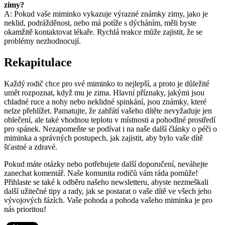
zimy?
A: Pokud vaše miminko vykazuje výrazné známky zimy, jako je
neklid, podrážděnost, nebo má potíže s dýcháním, měli byste
okamžitě kontaktovat lékaře. Rychlá reakce může zajistit, že se
problémy nezhodnocují.
Rekapitulace
Každý rodič chce pro své miminko to nejlepší, a proto je důležité
umět rozpoznat, když mu je zima. Hlavní příznaky, jakými jsou
chladné ruce a nohy nebo neklidné spinkání, jsou známky, které
nelze přehlížet. Pamatujte, že zahřátí vašeho dítěte nevyžaduje jen
oblečení, ale také vhodnou teplotu v místnosti a pohodlné prostředí
pro spánek. Nezapomeňte se podívat i na naše další články o péči o
miminka a správných postupech, jak zajistit, aby bylo vaše dítě
šťastné a zdravé.
Pokud máte otázky nebo potřebujete další doporučení, neváhejte
zanechat komentář. Naše komunita rodičů vám ráda pomůže!
Přihlaste se také k odběru našeho newsletteru, abyste nezmeškali
další užitečné tipy a rady, jak se postarat o vaše dítě ve všech jeho
vývojových fázích. Vaše pohoda a pohoda vašeho miminka je pro
nás prioritou!