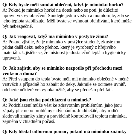
Q: Kdy byste měli sundat oblečení, když je miminku horko?
A: Pokud je miminko horké na dotek nebo se potí, je důležité
upravit vrstvy oblečení. Sundejte jednu vrstvu a monitorujte, zda se
jeho teplota stabilizuje. Měli byste se vyhnout přehřívání, které může
být nebezpečné.
Q: Jak reagovat, když má miminko v postýlce zimu?
A: Pokud zjistíte, že je miminko v postýlce studené, zkuste mu
přidat další deku nebo přehoz, který je vyrobený z hřejivého
materiálu. Ujistěte se, že místnost je dostatečně teplá a hygienicky
upravená.
Q: Jak zajistit, aby se miminko nezpotilo při přechodu mezi
venkem a doma?
A: Před vstupem do tepla byste měli mít miminko oblečené v méně
vrstvách a případně ho zabalit do deky. Jakmile se ocitnete uvnitř,
odeberte některé vrstvy okamžitě, aby se předešlo přehřátí.
Q: Jaké jsou rizika podchlazení u miminek?
A: Podchlazení může vést ke zdravotním problémům, jako jsou
zápaly plic nebo problémy s dýcháním. Je důležité, aby rodiče
sledovali známky zimy a pravidelně kontrolovali teplotu miminka,
zejména v chladném počasí.
Q: Kdy hledat odbornou pomoc, pokud má miminko známky