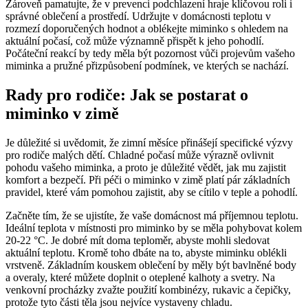
Zároveň pamatujte, že v prevenci podchlazení hraje klíčovou roli i
správné oblečení a prostředí. Udržujte v domácnosti teplotu v
rozmezí doporučených hodnot a oblékejte miminko s ohledem na
aktuální počasí, což může významně přispět k jeho pohodlí.
Počáteční reakcí by tedy měla být pozornost vůči projevům vašeho
miminka a pružné přizpůsobení podmínek, ve kterých se nachází.
Rady pro rodiče: Jak se postarat o
miminko v zimě
Je důležité si uvědomit, že zimní měsíce přinášejí specifické výzvy
pro rodiče malých dětí. Chladné počasí může výrazně ovlivnit
pohodu vašeho miminka, a proto je důležité vědět, jak mu zajistit
komfort a bezpečí. Při péči o miminko v zimě platí pár základních
pravidel, které vám pomohou zajistit, aby se cítilo v teple a pohodlí.
Začněte tím, že se ujistíte, že vaše domácnost má příjemnou teplotu.
Ideální teplota v místnosti pro miminko by se měla pohybovat kolem
20-22 °C. Je dobré mít doma teploměr, abyste mohli sledovat
aktuální teplotu. Kromě toho dbáte na to, abyste miminku oblékli
vrstveně. Základním kouskem oblečení by měly být bavlněné body
a overaly, které můžete doplnit o oteplené kalhoty a svetry. Na
venkovní procházky zvažte použití kombinézy, rukavic a čepičky,
protože tyto části těla jsou nejvíce vystaveny chladu.