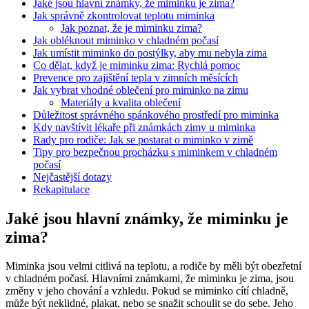
Jaké jsou hlavní známky, že miminku je zima?
Jak správně zkontrolovat teplotu miminka
Jak poznat, že je miminku zima?
Jak obléknout miminko v chladném počasí
Jak umístit miminko do postýlky, aby mu nebyla zima
Co dělat, když je miminku zima: Rychlá pomoc
Prevence pro zajištění tepla v zimních měsících
Jak vybrat vhodné oblečení pro miminko na zimu
Materiály a kvalita oblečení
Důležitost správného spánkového prostředí pro miminka
Kdy navštívit lékaře při známkách zimy u miminka
Rady pro rodiče: Jak se postarat o miminko v zimě
Tipy pro bezpečnou procházku s miminkem v chladném
počasí
Nejčastější dotazy
Rekapitulace
Jaké jsou hlavní známky, že miminku je
zima?
Miminka jsou velmi citlivá na teplotu, a rodiče by měli být obezřetní
v chladném počasí. Hlavními známkami, že miminku je zima, jsou
změny v jeho chování a vzhledu. Pokud se miminko cítí chladně,
může být neklidné, plakat, nebo se snažit schoulit se do sebe. Jeho