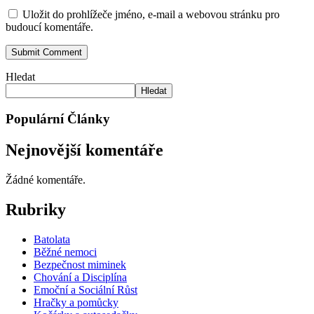
Uložit do prohlížeče jméno, e-mail a webovou stránku pro
budoucí komentáře.
Hledat
Hledat
Populární Články
Nejnovější komentáře
Žádné komentáře.
Rubriky
Batolata
Běžné nemoci
Bezpečnost miminek
Chování a Disciplína
Emoční a Sociální Růst
Hračky a pomůcky