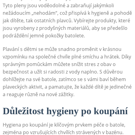
Tyto pleny jsou voděodolné a zabraňují jakýmkoli
nežádoucím „nehodám“, což přispívá k hygieně a pohodě
jak dítěte, tak ostatních plavců. Vybírejte produkty, které
jsou vyrobeny z prodyšných materiálů, aby se předešlo
podráždění jemné pokožky batolete.
Plavání s dětmi se může snadno proměnit v krásnou
vzpomínku na společné chvíle plné smíchu a hrátek. Díky
správným pomůckám můžete snížit stres z obav o
bezpečnost a užít si radosti z vody naplno. S důvěrou
dohlížejte na své batole, zatímco se s vámi baví během
plaveckých aktivit, a pamatujte, že každé dítě je jedinečné
a reaguje různě na nové zážitky.
Důležitost hygieny po koupání
Hygiena po koupání je klíčovým prvkem péče o batole,
zejména po vzrušujících chvílích strávených v bazénu.