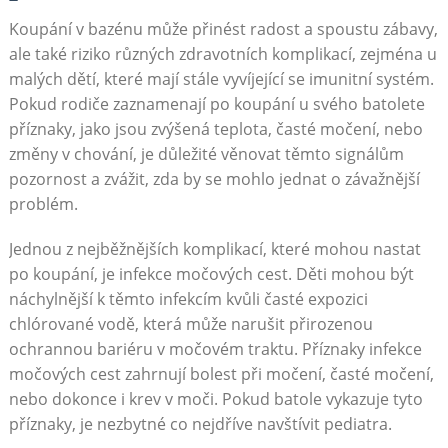
Koupání v bazénu může přinést radost a spoustu zábavy,
ale také riziko různých zdravotních komplikací, zejména u
malých dětí, které mají stále vyvíjející se imunitní systém.
Pokud rodiče zaznamenají po koupání u svého batolete
příznaky, jako jsou zvýšená teplota, časté močení, nebo
změny v chování, je důležité věnovat těmto signálům
pozornost a zvážit, zda by se mohlo jednat o závažnější
problém.
Jednou z nejběžnějších komplikací, které mohou nastat
po koupání, je infekce močových cest. Děti mohou být
náchylnější k těmto infekcím kvůli časté expozici
chlórované vodě, která může narušit přirozenou
ochrannou bariéru v močovém traktu. Příznaky infekce
močových cest zahrnují bolest při močení, časté močení,
nebo dokonce i krev v moči. Pokud batole vykazuje tyto
příznaky, je nezbytné co nejdříve navštívit pediatra.