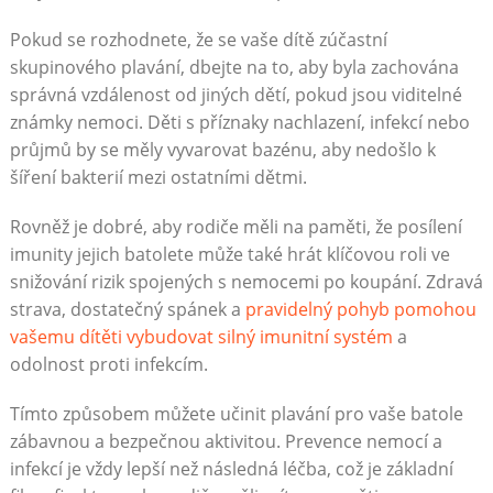
Pokud se rozhodnete, že se vaše dítě zúčastní
skupinového plavání, dbejte na to, aby byla zachována
správná vzdálenost od jiných dětí, pokud jsou viditelné
známky nemoci. Děti s příznaky nachlazení, infekcí nebo
průjmů by se měly vyvarovat bazénu, aby nedošlo k
šíření bakterií mezi ostatními dětmi.
Rovněž je dobré, aby rodiče měli na paměti, že posílení
imunity jejich batolete může také hrát klíčovou roli ve
snižování rizik spojených s nemocemi po koupání. Zdravá
strava, dostatečný spánek a
pravidelný pohyb pomohou
vašemu dítěti vybudovat silný imunitní systém
a
odolnost proti infekcím.
Tímto způsobem můžete učinit plavání pro vaše batole
zábavnou a bezpečnou aktivitou. Prevence nemocí a
infekcí je vždy lepší než následná léčba, což je základní