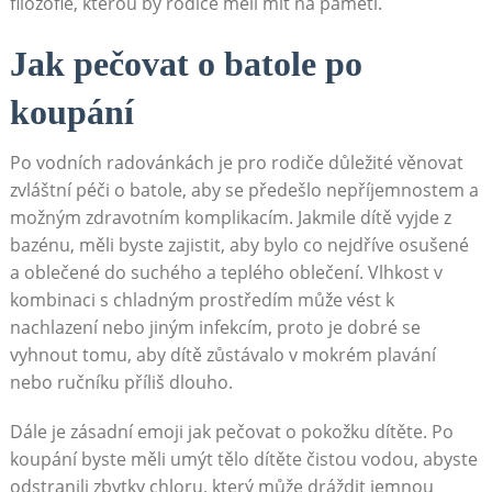
filozofie, kterou by rodiče měli mít na paměti.
Jak pečovat o batole po
koupání
Po vodních radovánkách je pro rodiče důležité věnovat
zvláštní péči o batole, aby se předešlo nepříjemnostem a
možným zdravotním komplikacím. Jakmile dítě vyjde z
bazénu, měli byste zajistit, aby bylo co nejdříve osušené
a oblečené do suchého a teplého oblečení. Vlhkost v
kombinaci s chladným prostředím může vést k
nachlazení nebo jiným infekcím, proto je dobré se
vyhnout tomu, aby dítě zůstávalo v mokrém plavání
nebo ručníku příliš dlouho.
Dále je zásadní emoji jak pečovat o pokožku dítěte. Po
koupání byste měli umýt tělo dítěte čistou vodou, abyste
odstranili zbytky chloru, který může dráždit jemnou