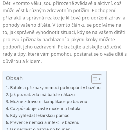
Děti v tomto věku jsou přirozeně zvědavé a aktivní, což
může vést k různým zdravotním potížím. Pochopení
příznaků a správná reakce je klíčová pro udržení zdraví a
pohody vašeho dítěte. V tomto článku se podíváme na
to, jak správně vyhodnotit situaci, kdy se na vašem dítěti
projevují příznaky nachlazení a jakými kroky můžete
podpořit jeho uzdravení. Pokračujte a získejte užitečné
rady a tipy, které vám pomohou postarat se o vaše dítě s
důvěrou a klidem.
Obsah
Batole a příznaky nemoci po koupání v bazénu
Jak poznat, zda má batole nákazu
Možné zdravotní komplikace po bazénu
Co způsobuje časté močení u batolat
Kdy vyhledat lékařskou pomoc
Prevence nemocí a infekcí v bazénu
Jak pečovat o batole po koupání