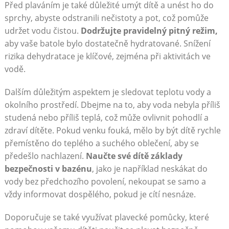
Před plaváním je také důležité umýt dítě a unést ho do
sprchy, abyste odstranili nečistoty a pot, což pomůže
udržet vodu čistou.
Dodržujte pravidelný pitný režim,
aby vaše batole bylo dostatečně hydratované. Snížení
rizika dehydratace je klíčové, zejména při aktivitách ve
vodě.
Dalším důležitým aspektem je sledovat teplotu vody a
okolního prostředí. Dbejme na to, aby voda nebyla příliš
studená nebo příliš teplá, což může ovlivnit pohodlí a
zdraví dítěte. Pokud venku fouká, mělo by být dítě rychle
přemístěno do teplého a suchého oblečení, aby se
předešlo nachlazení.
Naučte své dítě základy
bezpečnosti v bazénu
, jako je například neskákat do
vody bez předchozího povolení, nekoupat se samo a
vždy informovat dospělého, pokud je cítí nesnáze.
Doporučuje se také využívat plavecké pomůcky, které