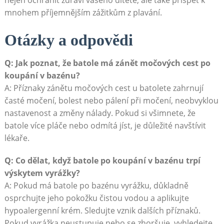
nejen ochránit zdraví vašeho dítěte, ale také přispět k
mnohem příjemnějším zážitkům z plavání.
Otázky a odpovědi
Q: Jak poznat, že batole má zánět močových cest po
koupání v bazénu?
A: Příznaky zánětu močových cest u batolete zahrnují
časté močení, bolest nebo pálení při močení, neobvyklou
nastavenost a změny nálady. Pokud si všimnete, že
batole více pláče nebo odmítá jíst, je důležité navštívit
lékaře.
Q: Co dělat, když batole po koupání v bazénu trpí
výskytem vyrážky?
A: Pokud má batole po bazénu vyrážku, důkladně
osprchujte jeho pokožku čistou vodou a aplikujte
hypoalergenní krém. Sledujte vznik dalších příznaků.
Pokud vyrážka neustupuje nebo se zhoršuje, vyhledejte