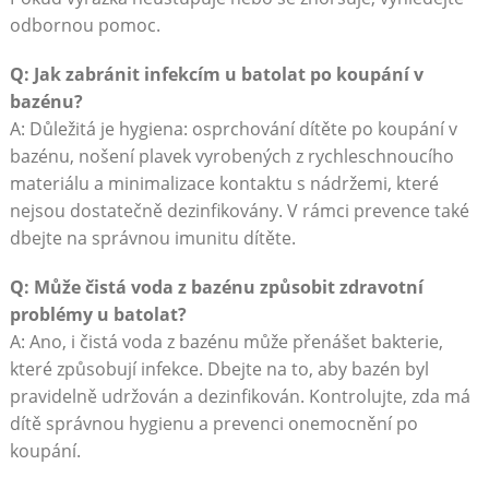
odbornou pomoc.
Q: Jak zabránit infekcím u batolat po koupání v
bazénu?
A: Důležitá je hygiena: osprchování dítěte po koupání v
bazénu, nošení plavek vyrobených z rychleschnoucího
materiálu a minimalizace kontaktu s nádržemi, které
nejsou dostatečně dezinfikovány. V rámci prevence také
dbejte na správnou imunitu dítěte.
Q: Může čistá voda z bazénu způsobit zdravotní
problémy u batolat?
A: Ano, i čistá voda z bazénu může přenášet bakterie,
které způsobují infekce. Dbejte na to, aby bazén byl
pravidelně udržován a dezinfikován. Kontrolujte, zda má
dítě správnou hygienu a prevenci onemocnění po
koupání.