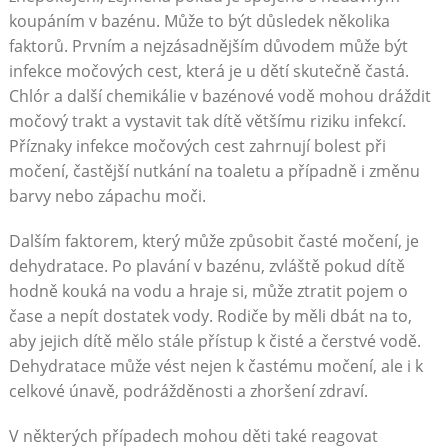
koupáním v bazénu. Může to být důsledek několika
faktorů. Prvním a nejzásadnějším důvodem může být
infekce močových cest, která je u dětí skutečně častá.
Chlór a další chemikálie v bazénové vodě mohou dráždit
močový trakt a vystavit tak dítě většímu riziku infekcí.
Příznaky infekce močových cest zahrnují bolest při
močení, častější nutkání na toaletu a případně i změnu
barvy nebo zápachu moči.
Dalším faktorem, který může způsobit časté močení, je
dehydratace. Po plavání v bazénu, zvláště pokud dítě
hodně kouká na vodu a hraje si, může ztratit pojem o
čase a nepít dostatek vody. Rodiče by měli dbát na to,
aby jejich dítě mělo stále přístup k čisté a čerstvé vodě.
Dehydratace může vést nejen k častému močení, ale i k
celkové únavě, podrážděnosti a zhoršení zdraví.
V některých případech mohou děti také reagovat