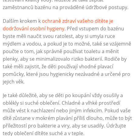
zaměstnanců bazénu na prováděné údržbové postupy.
Dalším krokem k
ochraně zdraví vašeho dítěte je
dodržování osobní hygieny
. Před vstupem do bazénu
byste měli naučit svou ratolest, aby si umyla ruce
mýdlem a vodou, a pokud je to možné, také se vzájemně
poučte o tom, jak správně používat toaletu a měnit
plenky, aby se minimalizovalo riziko bakterií. Rodiče by
také měli zajistit, že děti používají vhodné plavací
pomůcky, které jsou hygienicky nezávadné a určené pro
jejich věk.
Je také důležité, aby se děti po koupání vždy osušily a
oblékly si suché oblečení. Chladné a vlhké prostředí
může vést k nachlazení nebo jiným infekcím. Pokud vaše
dítě zůstane v mokrém plavání příliš dlouho, může to být
příležitostí pro bakterie a viry, aby se usadily. Údržujte
tedy oblečení dítěte suché a v teple.