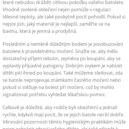
které nebudou dráždit citlivou pokožku vašeho batolete.
Vhodně zvolené oblečení nejen pomůže v regulaci
tělesné teploty, ale také poskytně pocit pohodlí. Pokud si
nejste jisti, jaký materiál je nejlepší, zaměřte se na
bavlnu, která je jemná a prodyšná.
Posledním a neméně důležitým bodem je povzbuzování
batolete k pravidelnému močení. Snažte se, aby mělo
dostatečný příjem tekutin, zejména po koupání, aby se
vyplavily případné patogeny. Dobrým zvykem je nabízet
dítěti pití ihned po koupání. Také můžeme sledovat, zda
se batole neprojevuje známkami častého močení nebo
pokud si stěžuje na bolest při močení, což by mohlo
signalizovat potřebu vyhledat lékařskou pomoc.
Celkově je důležité, aby rodiče byli obezřetní a jednali
rychle, kdykoli mají pocit, že se jejich batole necítí dobře.
Věnování pozornosti těmto hygienickým praktikám může