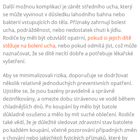
Další možnou komplikací je zánět středního ucha, který
se může vyvinout v důsledku lahodního bahna nebo
bakterií vstupujících do těla. Příznaky zahrnují bolest
ucha, podrážděnost, nebo nedostatek chuti k jídlu.
Rodiče by měli být obzvlášť opatrní,
pokud si jejich dítě
stěžuje na bolení ucha
, nebo pokud odmítá jíst, což může
naznačovat, že se dítě necítí dobře a potřebuje lékařské
vyšetření.
Aby se minimalizovali rizika, doporučuje se dodržovat
několik relativně jednoduchých preventivních opatření.
Ujistěte se, že jsou bazény pravidelně a správně
dezinfikovány, a omezte dobu strávenou ve vodě během
chladnějších dnů. Po koupání by mělo být batole
důkladně osušeno a mělo by mít suché oblečení. Rodiče
také vědí, že je důležité sledovat zdravotní stav batolete
po každém koupání, včetně pozorování případných změn
v chování nebo jakýchkoli fyzických příznaků, které by