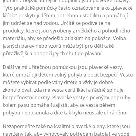
Jedním z nejzákladnějších doplňků jsou plavecké rukávy.
Tyto praktické pomůcky často označované jako „plavecké
křídla“ poskytují dětem potřebnou stabilitu a pomáhají
jim udržet se nad vodou. Určitě se podívejte na
produkty, které jsou vyrobeny z měkkého a pohodlného
materiálu, aby se předešlo otlakům na pokožce. Volba
jasných barev nebo vzorů může být pro děti také
přitažlivější a podpoří jejich chuť do plavání.
Další velmi užitečnou pomůckou jsou plavecké vesty,
které umožňují dětem volný pohyb a pocit bezpečí. Vestu
môžete vybírat podle váhy dítěte a vždy je dobré
zkontrolovat, zda má vesta certifikaci a řádně splňuje
bezpečnostní normy. Plavecké vesty s pevnými popruhy
kolem pasu pomáhají zajistit, aby se vesta během
pohybu neposunula a dítě tak bylo neustále chráněno.
Nezapomeňte také na kvalitní plavecké pleny, které jsou
navrženy tak, aby vyhovovaly potřebám batolat ve vodě.