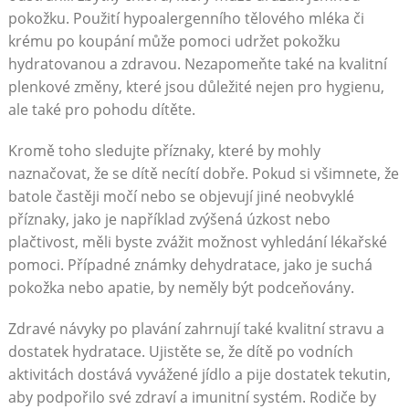
pokožku. Použití hypoalergenního tělového mléka či
krému po koupání může pomoci udržet pokožku
hydratovanou a zdravou. Nezapomeňte také na kvalitní
plenkové změny, které jsou důležité nejen pro hygienu,
ale také pro pohodu dítěte.
Kromě toho sledujte příznaky, které by mohly
naznačovat, že se dítě necítí dobře. Pokud si všimnete, že
batole častěji močí nebo se objevují jiné neobvyklé
příznaky, jako je například zvýšená úzkost nebo
plačtivost, měli byste zvážit možnost vyhledání lékařské
pomoci. Případné známky dehydratace, jako je suchá
pokožka nebo apatie, by neměly být podceňovány.
Zdravé návyky po plavání zahrnují také kvalitní stravu a
dostatek hydratace. Ujistěte se, že dítě po vodních
aktivitách dostává vyvážené jídlo a pije dostatek tekutin,
aby podpořilo své zdraví a imunitní systém. Rodiče by