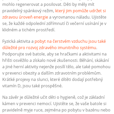
mohlo regenerovat a posilovat. Děti by měly mít
pravidelný spánkový režim,
který jim pomůže udržet si
zdravou úroveň energie
a vyrovnanou náladu. Ujistěte
se, že každé odpolední zdřímnutí či večerní usínání je v
klidném a tichém prostředí.
Fyzická aktivita a
pobyt na čerstvém vzduchu jsou také
důležité pro rozvoj zdravého imunitního systému
.
Podporujte své batole, aby se hračkami a aktivitami na
hřišti osvěžilo a získalo nové zkušenosti. Běhání, skákání
a jiné herní aktivity nejenže posílí tělo, ale také pomohou
v prevenci obezity a dalším zdravotním problémům.
Krátké projevy na slunci, které dítěti dodají potřebný
vitamín D, jsou také prospěšné.
Na závěr je důležité učit děti o hygieně, což je základní
kámen v prevenci nemocí. Ujistěte se, že vaše batole si
pravidelně myje ruce, zejména po pobytu v bazénu nebo