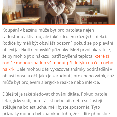
Koupání v bazénu může být pro batolata nejen
radostnou aktivitou, ale také zdrojem různých infekcí.
Rodiče by měli být obzvlášť pozorní, pokud se po plavání
objeví jakékoli neobvyklé příznaky. Mezi první ukazatele,
že by mohlo jít o nákazu, patří zvýšená teplota,
které si
rodiče mohou snadno všimnout při dotyku na čelo nebo
na krk
. Dále mohou děti vykazovat známky podráždění v
oblasti nosu a očí, jako je zarudnutí, otok nebo výtok, což
může být projevem alergické reakce nebo infekce.
Důležité je také sledovat chování dítěte. Pokud batole
letargicky sedí, odmítá jíst nebo pít, nebo se častěji
stěžuje na bolest ucha, měli byste zpozornět. Tyto
příznaky mohou být známkou toho, že si dítě přineslo z