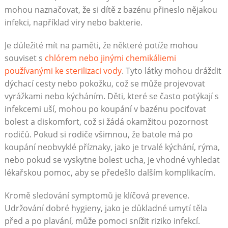
mohou naznačovat, že si dítě z bazénu přineslo nějakou
infekci, například viry nebo bakterie.
Je důležité mít na paměti, že některé potíže mohou
souviset s
chlórem nebo jinými chemikáliemi
používanými ke sterilizaci vody
. Tyto látky mohou dráždit
dýchací cesty nebo pokožku, což se může projevovat
vyrážkami nebo kýcháním. Děti, které se často potýkají s
infekcemi uší, mohou po koupání v bazénu pociťovat
bolest a diskomfort, což si žádá okamžitou pozornost
rodičů. Pokud si rodiče všimnou, že batole má po
koupání neobvyklé příznaky, jako je trvalé kýchání, rýma,
nebo pokud se vyskytne bolest ucha, je vhodné vyhledat
lékařskou pomoc, aby se předešlo dalším komplikacím.
Kromě sledování symptomů je klíčová prevence.
Udržování dobré hygieny, jako je důkladné umytí těla
před a po plavání, může pomoci snížit riziko infekcí.