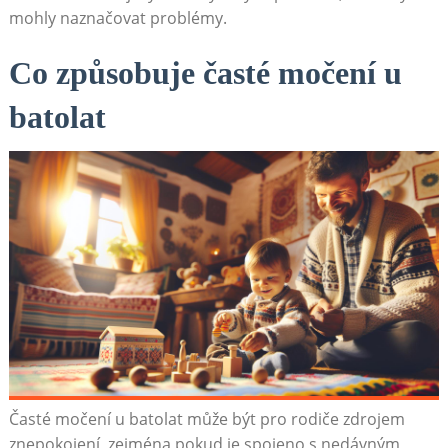
mohly naznačovat problémy.
Co způsobuje časté močení u
batolat
Časté močení u batolat může být pro rodiče zdrojem
znepokojení, zejména pokud je spojeno s nedávným