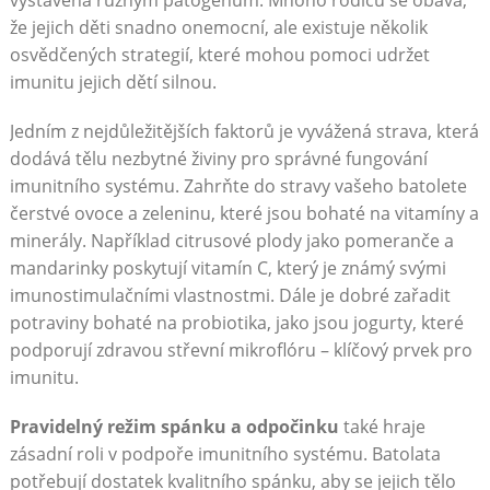
vystavena různým patogenům. Mnoho rodičů se obává,
že jejich děti snadno onemocní, ale existuje několik
osvědčených strategií, které mohou pomoci udržet
imunitu jejich dětí silnou.
Jedním z nejdůležitějších faktorů je vyvážená strava, která
dodává tělu nezbytné živiny pro správné fungování
imunitního systému. Zahrňte do stravy vašeho batolete
čerstvé ovoce a zeleninu, které jsou bohaté na vitamíny a
minerály. Například citrusové plody jako pomeranče a
mandarinky poskytují vitamín C, který je známý svými
imunostimulačními vlastnostmi. Dále je dobré zařadit
potraviny bohaté na probiotika, jako jsou jogurty, které
podporují zdravou střevní mikroflóru – klíčový prvek pro
imunitu.
Pravidelný režim spánku a odpočinku
také hraje
zásadní roli v podpoře imunitního systému. Batolata
potřebují dostatek kvalitního spánku, aby se jejich tělo