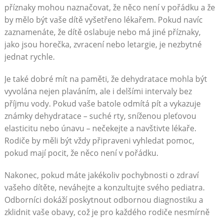
příznaky mohou naznačovat, že něco není v pořádku a že
by mělo být vaše dítě vyšetřeno lékařem. Pokud navíc
zaznamenáte, že dítě oslabuje nebo má jiné příznaky,
jako jsou horečka, zvracení nebo letargie, je nezbytné
jednat rychle.
Je také dobré mít na paměti, že dehydratace mohla být
vyvolána nejen plaváním, ale i delšími intervaly bez
příjmu vody. Pokud vaše batole odmítá pít a vykazuje
známky dehydratace – suché rty, sníženou pleťovou
elasticitu nebo únavu – nečekejte a navštivte lékaře.
Rodiče by měli být vždy připraveni vyhledat pomoc,
pokud mají pocit, že něco není v pořádku.
Nakonec, pokud máte jakékoliv pochybnosti o zdraví
vašeho dítěte, neváhejte a konzultujte svého pediatra.
Odborníci dokáží poskytnout odbornou diagnostiku a
zklidnit vaše obavy, což je pro každého rodiče nesmírně