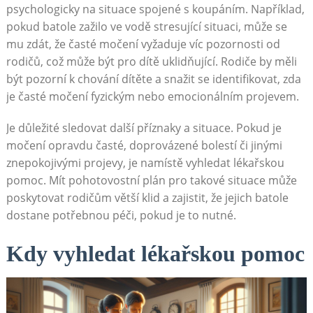
psychologicky na situace spojené s koupáním. Například,
pokud batole zažilo ve vodě stresující situaci, může se
mu zdát, že časté močení vyžaduje víc pozornosti od
rodičů, což může být pro dítě uklidňující. Rodiče by měli
být pozorní k chování dítěte a snažit se identifikovat, zda
je časté močení fyzickým nebo emocionálním projevem.
Je důležité sledovat další příznaky a situace. Pokud je
močení opravdu časté, doprovázené bolestí či jinými
znepokojivými projevy, je namístě vyhledat lékařskou
pomoc. Mít pohotovostní plán pro takové situace může
poskytovat rodičům větší klid a zajistit, že jejich batole
dostane potřebnou péči, pokud je to nutné.
Kdy vyhledat lékařskou pomoc