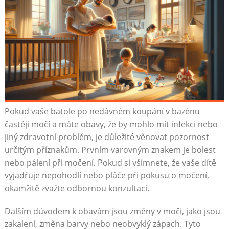
Pokud vaše batole po nedávném koupání v bazénu
častěji močí a máte obavy, že by mohlo mít infekci nebo
jiný zdravotní problém, je důležité věnovat pozornost
určitým příznakům. Prvním varovným znakem je bolest
nebo pálení při močení. Pokud si všimnete, že vaše dítě
vyjadřuje nepohodlí nebo pláče při pokusu o močení,
okamžitě zvažte odbornou konzultaci.
Dalším důvodem k obavám jsou změny v moči, jako jsou
zakalení, změna barvy nebo neobvyklý zápach. Tyto