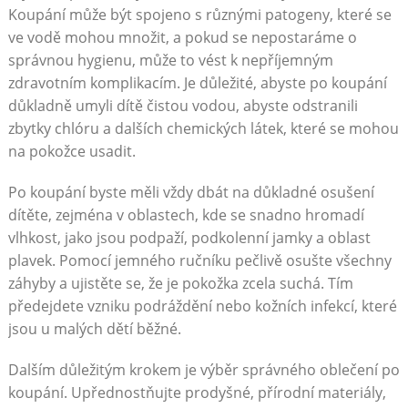
Koupání může být spojeno s různými patogeny, které se
ve vodě mohou množit, a pokud se nepostaráme o
správnou hygienu, může to vést k nepříjemným
zdravotním komplikacím. Je důležité, abyste po koupání
důkladně umyli dítě čistou vodou, abyste odstranili
zbytky chlóru a dalších chemických látek, které se mohou
na pokožce usadit.
Po koupání byste měli vždy dbát na důkladné osušení
dítěte, zejména v oblastech, kde se snadno hromadí
vlhkost, jako jsou podpaží, podkolenní jamky a oblast
plavek. Pomocí jemného ručníku pečlivě osušte všechny
záhyby a ujistěte se, že je pokožka zcela suchá. Tím
předejdete vzniku podráždění nebo kožních infekcí, které
jsou u malých dětí běžné.
Dalším důležitým krokem je výběr správného oblečení po
koupání. Upřednostňujte prodyšné, přírodní materiály,