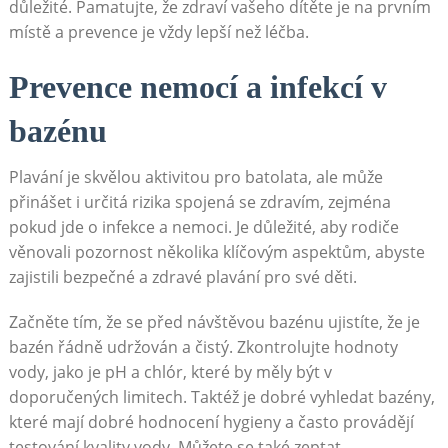
důležité. Pamatujte, že zdraví vašeho dítěte je na prvním
místě a prevence je vždy lepší než léčba.
Prevence nemocí a infekcí v
bazénu
Plavání je skvělou aktivitou pro batolata, ale může
přinášet i určitá rizika spojená se zdravím, zejména
pokud jde o infekce a nemoci. Je důležité, aby rodiče
věnovali pozornost několika klíčovým aspektům, abyste
zajistili bezpečné a zdravé plavání pro své děti.
Začněte tím, že se před návštěvou bazénu ujistíte, že je
bazén řádně udržován a čistý. Zkontrolujte hodnoty
vody, jako je pH a chlór, které by měly být v
doporučených limitech. Taktéž je dobré vyhledat bazény,
které mají dobré hodnocení hygieny a často provádějí
testování kvality vody. Můžete se také zeptat