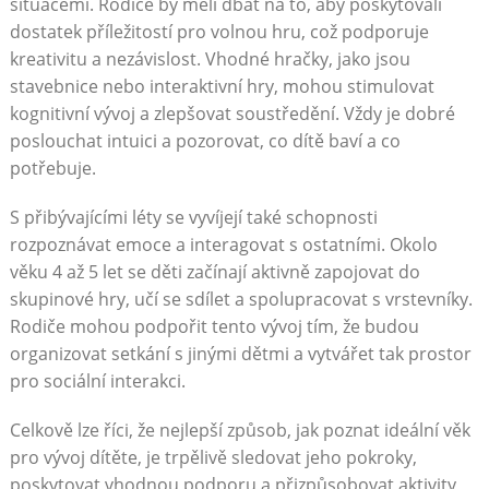
situacemi. Rodiče by měli dbát na to, aby poskytovali
dostatek příležitostí pro volnou hru, což podporuje
kreativitu a nezávislost. Vhodné hračky, jako jsou
stavebnice nebo interaktivní hry, mohou stimulovat
kognitivní vývoj a zlepšovat soustředění. Vždy je dobré
poslouchat intuici a pozorovat, co dítě baví a co
potřebuje.
S přibývajícími léty se vyvíjejí také schopnosti
rozpoznávat emoce a interagovat s ostatními. Okolo
věku 4 až 5 let se děti začínají aktivně zapojovat do
skupinové hry, učí se sdílet a spolupracovat s vrstevníky.
Rodiče mohou podpořit tento vývoj tím, že budou
organizovat setkání s jinými dětmi a vytvářet tak prostor
pro sociální interakci.
Celkově lze říci, že nejlepší způsob, jak poznat ideální věk
pro vývoj dítěte, je trpělivě sledovat jeho pokroky,
poskytovat vhodnou podporu a přizpůsobovat aktivity