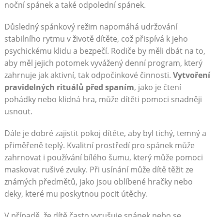
noční spánek a také odpolední spánek.
Důsledný spánkový režim napomáhá udržování
stabilního rytmu v životě dítěte, což přispívá k jeho
psychickému klidu a bezpečí. Rodiče by měli dbát na to,
aby měl jejich potomek vyvážený denní program, který
zahrnuje jak aktivní, tak odpočinkové činnosti.
Vytvoření
pravidelných rituálů před spaním
, jako je čtení
pohádky nebo klidná hra, může dítěti pomoci snadněji
usnout.
Dále je dobré zajistit pokoj dítěte, aby byl tichý, temný a
přiměřeně teplý. Kvalitní prostředí pro spánek může
zahrnovat i používání bílého šumu, který může pomoci
maskovat rušivé zvuky. Při usínání může dítě těžit ze
známých předmětů, jako jsou oblíbené hračky nebo
deky, které mu poskytnou pocit útěchy.
V případě, že dítě často vyrušuje spánek nebo se