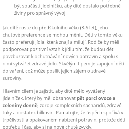
být součástí jídelníčku, aby dítě dostalo potřebné
živiny pro správný vývoj.
Jak dítě roste do předškolního věku (3-6 let), jeho
chuťové preference se mohou měnit. Děti v tomto věku
často preferují jídla, která znají a milují. Rodiče by měli
podporovat pozitivní vztah k jídlu tím, že budou děti
povzbuzovat k ochutnávání nových potravin a spolu s
nimi vytvářet zdravé jídlo. Skvělým tipem je zapojení dětí
do vaření, což může posílit jejich zájem o zdravé
suroviny.
Hlavním cílem je zajistit, aby dítě mělo vyvážený
jídelníček, který by měl obsahovat
pět porcí ovoce a
zeleniny denně
, zdroje komplexních sacharidů, zdravé
tuky a dostatek bílkovin. Pamatujte, že úspěch spočívá v
trpělivosti a opakovaném nabízení potravin, protože děti
potřebují čas, aby si na nové chutě zvykly.