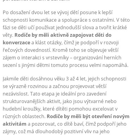
Po dosažení dvou let se vývoj dětí posune k lepší
schopnosti komunikace a spolupráce s ostatními. V této
fázi se děti učí používat jednodušší slova a tvořit krátké
věty.
Rodiče by měli aktivně zapojovat děti do
konverzace
a klást otázky, čímž je podpoří v rozvoji
řečových dovedností. Kromě toho se objevuje větší
zájem o interakci s vrstevníky – organizování herních
sezení s jinými dětmi tomuto procesu velmi napomáhá.
Jakmile děti dosáhnou věku 3 až 4 let, jejich schopnosti
se výrazně rozvinou a začnou projevovat větší
nezávislost. Tato etapa je ideální pro zavedení
strukturovanějších aktivit, jako jsou výtvarné nebo
hudební kroužky, které dítěti pomohou excelovat v
různých oblastech.
Rodiče by měli být otevření novým
aktivitám
a pozorovat, co dítě baví, čímž podpoří jeho
zájmy, což má dlouhodobý pozitivní vliv na jeho