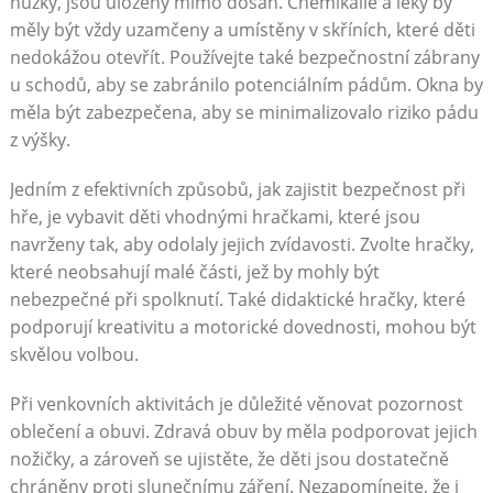
nůžky, jsou uloženy mimo dosah. Chemikálie a léky by
měly být vždy uzamčeny a umístěny v skříních, které děti
nedokážou otevřít. Používejte také bezpečnostní zábrany
u schodů, aby se zabránilo potenciálním pádům. Okna by
měla být zabezpečena, aby se minimalizovalo riziko pádu
z výšky.
Jedním z efektivních způsobů, jak zajistit bezpečnost při
hře, je vybavit děti vhodnými hračkami, které jsou
navrženy tak, aby odolaly jejich zvídavosti. Zvolte hračky,
které neobsahují malé části, jež by mohly být
nebezpečné při spolknutí. Také didaktické hračky, které
podporují kreativitu a motorické dovednosti, mohou být
skvělou volbou.
Při venkovních aktivitách je důležité věnovat pozornost
oblečení a obuvi. Zdravá obuv by měla podporovat jejich
nožičky, a zároveň se ujistěte, že děti jsou dostatečně
chráněny proti slunečnímu záření. Nezapomínejte, že i