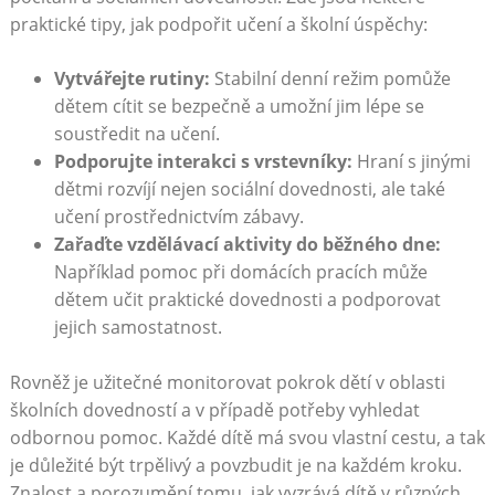
praktické tipy, jak podpořit učení a školní úspěchy:
Vytvářejte rutiny:
Stabilní denní režim pomůže
dětem cítit se bezpečně a umožní jim lépe se
soustředit na učení.
Podporujte interakci s vrstevníky:
Hraní s jinými
dětmi rozvíjí nejen sociální dovednosti, ale také
učení prostřednictvím zábavy.
Zařaďte vzdělávací aktivity do běžného dne:
Například pomoc při domácích pracích může
dětem učit praktické dovednosti a podporovat
jejich samostatnost.
Rovněž je užitečné monitorovat pokrok dětí v oblasti
školních dovedností a v případě potřeby vyhledat
odbornou pomoc. Každé dítě má svou vlastní cestu, a tak
je důležité být trpělivý a povzbudit je na každém kroku.
Znalost a porozumění tomu, jak vyzrává dítě v různých