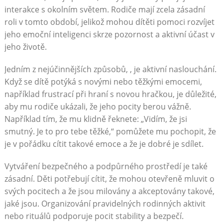
interakce s okolním světem. Rodiče mají zcela zásadní
roli v tomto období, jelikož mohou dítěti pomoci rozvíjet
jeho emoční inteligenci skrze pozornost a aktivní účast v
jeho životě.
Jedním z nejúčinnějších způsobů, , je aktivní naslouchání.
Když se dítě potýká s novými nebo těžkými emocemi,
například frustrací při hraní s novou hračkou, je důležité,
aby mu rodiče ukázali, že jeho pocity berou vážně.
Například tím, že mu klidně řeknete: „Vidím, že jsi
smutný. Je to pro tebe těžké,“ pomůžete mu pochopit, že
je v pořádku cítit takové emoce a že je dobré je sdílet.
Vytváření bezpečného a podpůrného prostředí je také
zásadní. Děti potřebují cítit, že mohou otevřeně mluvit o
svých pocitech a že jsou milovány a akceptovány takové,
jaké jsou. Organizování pravidelných rodinných aktivit
nebo rituálů podporuje pocit stability a bezpečí.