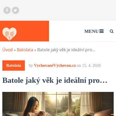
MENU
Úvod
»
Batolata
»
Batole jaký věk je ideální pro…
Batolata
by
VychovanéVýchovou.cz
on
15. 4. 2026
Batole jaký věk je ideální pro…