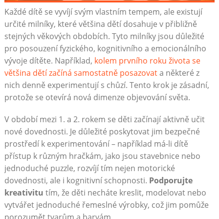
Každé dítě se vyvíjí svým vlastním tempem, ale existují
určité milníky, které většina dětí dosahuje v přibližně
stejných věkových obdobích. Tyto milníky jsou důležité
pro posouzení fyzického, kognitivního a emocionálního
vývoje dítěte. Například,
kolem prvního roku života se
většina dětí začíná samostatně posazovat
a některé z
nich denně experimentují s chůzí. Tento krok je zásadní,
protože se otevírá nová dimenze objevování světa.
V období mezi 1. a 2. rokem se děti začínají aktivně učit
nové dovednosti. Je důležité poskytovat jim bezpečné
prostředí k experimentování – například má-li dítě
přístup k různým hračkám, jako jsou stavebnice nebo
jednoduché puzzle, rozvíjí tím nejen motorické
dovednosti, ale i kognitivní schopnosti.
Podporujte
kreativitu
tím, že děti necháte kreslit, modelovat nebo
vytvářet jednoduché řemeslné výrobky, což jim pomůže
porozumět tvarům a barvám.