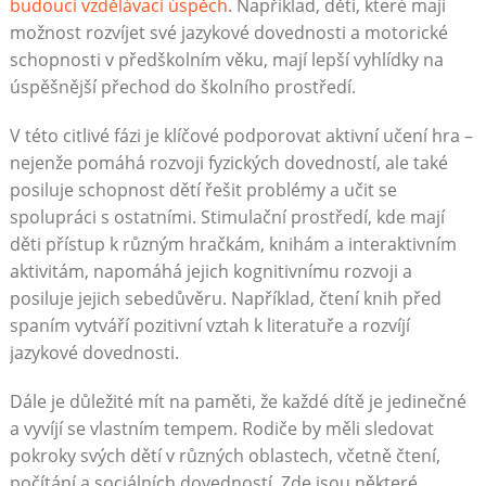
budoucí vzdělávací úspěch
. Například, děti, které mají
možnost rozvíjet své jazykové dovednosti a motorické
schopnosti v předškolním věku, mají lepší vyhlídky na
úspěšnější přechod do školního prostředí.
V této citlivé fázi je klíčové podporovat aktivní učení hra –
nejenže pomáhá rozvoji fyzických dovedností, ale také
posiluje schopnost dětí řešit problémy a učit se
spolupráci s ostatními. Stimulační prostředí, kde mají
děti přístup k různým hračkám, knihám a interaktivním
aktivitám, napomáhá jejich kognitivnímu rozvoji a
posiluje jejich sebedůvěru. Například, čtení knih před
spaním vytváří pozitivní vztah k literatuře a rozvíjí
jazykové dovednosti.
Dále je důležité mít na paměti, že každé dítě je jedinečné
a vyvíjí se vlastním tempem. Rodiče by měli sledovat
pokroky svých dětí v různých oblastech, včetně čtení,
počítání a sociálních dovedností. Zde jsou některé