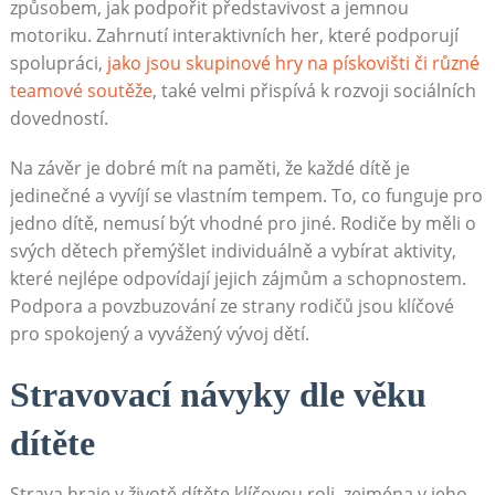
způsobem, jak podpořit představivost a jemnou
motoriku. Zahrnutí interaktivních her, které podporují
spolupráci,
jako jsou skupinové hry na pískovišti či různé
teamové soutěže
, také velmi přispívá k rozvoji sociálních
dovedností.
Na závěr je dobré mít na paměti, že každé dítě je
jedinečné a vyvíjí se vlastním tempem. To, co funguje pro
jedno dítě, nemusí být vhodné pro jiné. Rodiče by měli o
svých dětech přemýšlet individuálně a vybírat aktivity,
které nejlépe odpovídají jejich zájmům a schopnostem.
Podpora a povzbuzování ze strany rodičů jsou klíčové
pro spokojený a vyvážený vývoj dětí.
Stravovací návyky dle věku
dítěte
Strava hraje v životě dítěte klíčovou roli, zejména v jeho