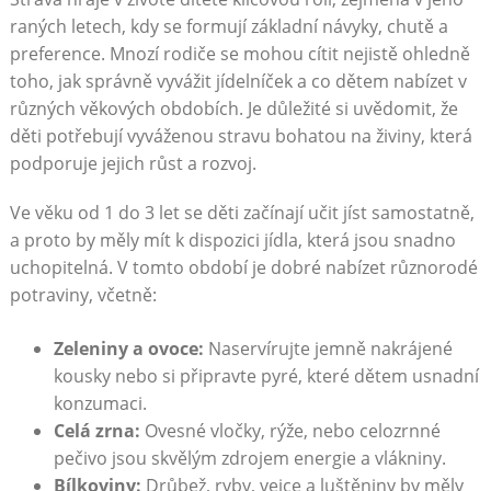
raných letech, kdy se formují základní návyky, chutě a
preference. Mnozí rodiče se mohou cítit nejistě ohledně
toho, jak správně vyvážit jídelníček a co dětem nabízet v
různých věkových obdobích. Je důležité si uvědomit, že
děti potřebují vyváženou stravu bohatou na živiny, která
podporuje jejich růst a rozvoj.
Ve věku od 1 do 3 let se děti začínají učit jíst samostatně,
a proto by měly mít k dispozici jídla, která jsou snadno
uchopitelná. V tomto období je dobré nabízet různorodé
potraviny, včetně:
Zeleniny a ovoce:
Naservírujte jemně nakrájené
kousky nebo si připravte pyré, které dětem usnadní
konzumaci.
Celá zrna:
Ovesné vločky, rýže, nebo celozrnné
pečivo jsou skvělým zdrojem energie a vlákniny.
Bílkoviny:
Drůbež, ryby, vejce a luštěniny by měly