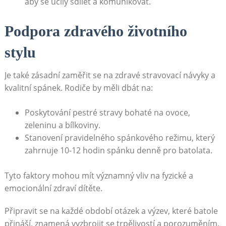
aby se učily sdílet a komunikovat.
Podpora zdravého životního
stylu
Je také zásadní zaměřit se na zdravé stravovací návyky a
kvalitní spánek. Rodiče by měli dbát na:
Poskytování pestré stravy bohaté na ovoce,
zeleninu a bílkoviny.
Stanovení pravidelného spánkového režimu, který
zahrnuje 10-12 hodin spánku denně pro batolata.
Tyto faktory mohou mít významný vliv na fyzické a
emocionální zdraví dítěte.
Připravit se na každé období otázek a výzev, které batole
přináší, znamená vyzbrojit se trpělivostí a porozuměním.