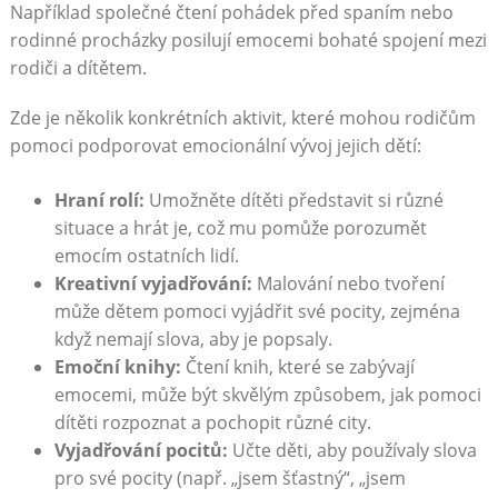
Například společné čtení pohádek před spaním nebo
rodinné procházky posilují emocemi bohaté spojení mezi
rodiči a dítětem.
Zde je několik konkrétních aktivit, které mohou rodičům
pomoci podporovat emocionální vývoj jejich dětí:
Hraní rolí:
Umožněte dítěti představit si různé
situace a hrát je, což mu pomůže porozumět
emocím ostatních lidí.
Kreativní vyjadřování:
Malování nebo tvoření
může dětem pomoci vyjádřit své pocity, zejména
když nemají slova, aby je popsaly.
Emoční knihy:
Čtení knih, které se zabývají
emocemi, může být skvělým způsobem, jak pomoci
dítěti rozpoznat a pochopit různé city.
Vyjadřování pocitů:
Učte děti, aby používaly slova
pro své pocity (např. „jsem šťastný“, „jsem