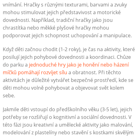
vnímání. Hračky s různými texturami, barvami a zvuky
mohou stimulovat jejich představivost a motorické
dovednosti. Například, tradiční hračky jako jsou
chrastítka nebo měkké plyšové hračky mohou
podporovat jejich schopnost uchopování a manipulace.
Když děti začnou chodit (1-2 roky), je čas na aktivity, které
posilují jejich pohybové dovednosti a koordinaci. Chůze
do parku a
jednoduché hry jako je honění nebo házení
míčků pomáhají rozvíjet sílu
a obratnost. Při těchto
aktivitách je důležité vytvářet bezpečné prostředí, kde se
děti mohou volně pohybovat a objevovat svět kolem
sebe.
Jakmile děti vstoupí do předškolního věku (3-5 let), jejich
potřeby se rozšiřují o kognitivní a sociální dovednosti. V
této fázi jsou kreativní a umělecké aktivity jako malování,
modelování z plastelíny nebo stavění s kostkami skvělým