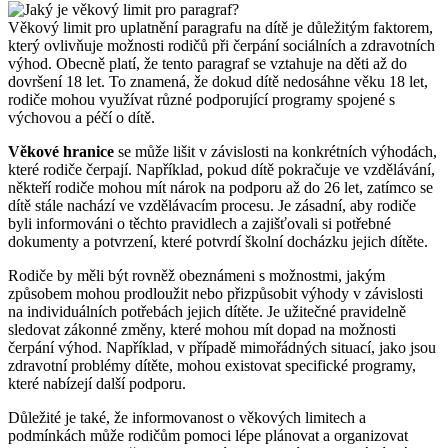
Věkový limit pro uplatnění paragrafu na dítě je důležitým faktorem,
který ovlivňuje možnosti rodičů při čerpání sociálních a zdravotních
výhod. Obecně platí, že tento paragraf se vztahuje na děti až do
dovršení 18 let. To znamená, že dokud dítě nedosáhne věku 18 let,
rodiče mohou využívat různé podporující programy spojené s
výchovou a péčí o dítě.
Věkové hranice
se může lišit v závislosti na konkrétních výhodách,
které rodiče čerpají. Například, pokud dítě pokračuje ve vzdělávání,
někteří rodiče mohou mít nárok na podporu až do 26 let, zatímco se
dítě stále nachází ve vzdělávacím procesu. Je zásadní, aby rodiče
byli informováni o těchto pravidlech a zajišťovali si potřebné
dokumenty a potvrzení, které potvrdí školní docházku jejich dítěte.
Rodiče by měli být rovněž obeznámeni s možnostmi, jakým
způsobem mohou prodloužit nebo přizpůsobit výhody v závislosti
na individuálních potřebách jejich dítěte. Je užitečné pravidelně
sledovat zákonné změny, které mohou mít dopad na možnosti
čerpání výhod. Například, v případě mimořádných situací, jako jsou
zdravotní problémy dítěte, mohou existovat specifické programy,
které nabízejí další podporu.
Důležité je také, že informovanost o věkových limitech a
podmínkách může rodičům pomoci lépe plánovat a organizovat