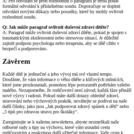
A: Pro odvolání se proti rozhodnutí o paragrafu je třeba podat
formální odvolání k příslušnému soudu. Doporučuje se doplnit
odvolání novými důkazy nebo posudky, které by mohly ovlivnit
rozhodnutí soudu.
Q: Jak může paragraf ovlivnit duševní zdraví dítěte?
A: Paragraf může ovlivnit duševní zdraví dítěte, pokud je spojen s
traumatickými zkušenostmi nebo stresovou situací. Je důležité
zajistit podporu psychologa nebo terapeuta, aby se dítě cítilo v
bezpečí a podporováno.
Závěrem
Každé dítě je jedinečné a jeho vývoj má své vlastní tempo.
Doufáme, že vám informace o věku dítěte a klíčových milnících,
které jsme prozkoumali, pomohou lépe porozumět potřebám vašeho
malého. Nezapomeňte, že rodičovství není závod; každá fáze přináší
nové výzvy i radosti. Pokud máte další dotazy ohledně zdraví,
stravování nebo výchovných praktik, neváhejte se podívat na naše
další články, jako jsou „Jak podporovat zdravý spánek u dětí“ nebo
„5 tipů pro zdravou stravu pro školáky“.
Zaregistrujte se k našemu newsletteru, abyste nezmeškali naše
odborné rady a tipy na výchovu, které vám usnadní cestu
rodičovstvím a poskytnou další užitečné informace. Vaše cesta k