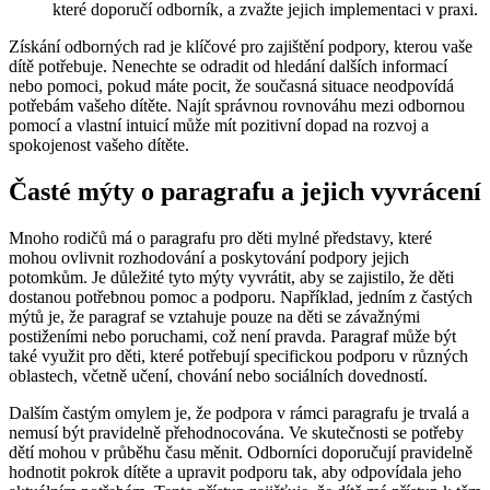
které doporučí odborník, a zvažte jejich implementaci v praxi.
Získání odborných rad je klíčové pro zajištění podpory, kterou vaše
dítě potřebuje. Nenechte se odradit od hledání dalších informací
nebo pomoci, pokud máte pocit, že současná situace neodpovídá
potřebám vašeho dítěte. Najít správnou rovnováhu mezi odbornou
pomocí a vlastní intuicí může mít pozitivní dopad na rozvoj a
spokojenost vašeho dítěte.
Časté mýty o paragrafu a jejich vyvrácení
Mnoho rodičů má o paragrafu pro děti mylné představy, které
mohou ovlivnit rozhodování a poskytování podpory jejich
potomkům. Je důležité tyto mýty vyvrátit, aby se zajistilo, že děti
dostanou potřebnou pomoc a podporu. Například, jedním z častých
mýtů je, že paragraf se vztahuje pouze na děti se závažnými
postiženími nebo poruchami, což není pravda. Paragraf může být
také využit pro děti, které potřebují specifickou podporu v různých
oblastech, včetně učení, chování nebo sociálních dovedností.
Dalším častým omylem je, že podpora v rámci paragrafu je trvalá a
nemusí být pravidelně přehodnocována. Ve skutečnosti se potřeby
dětí mohou v průběhu času měnit. Odborníci doporučují pravidelně
hodnotit pokrok dítěte a upravit podporu tak, aby odpovídala jeho