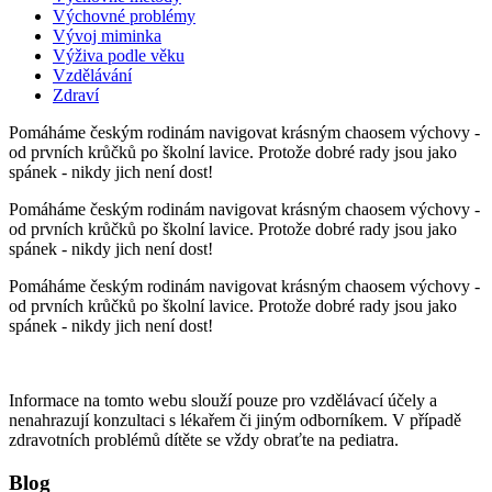
Výchovné problémy
Vývoj miminka
Výživa podle věku
Vzdělávání
Zdraví
Pomáháme českým rodinám navigovat krásným chaosem výchovy -
od prvních krůčků po školní lavice. Protože dobré rady jsou jako
spánek - nikdy jich není dost!
Pomáháme českým rodinám navigovat krásným chaosem výchovy -
od prvních krůčků po školní lavice. Protože dobré rady jsou jako
spánek - nikdy jich není dost!
Pomáháme českým rodinám navigovat krásným chaosem výchovy -
od prvních krůčků po školní lavice. Protože dobré rady jsou jako
spánek - nikdy jich není dost!
Informace na tomto webu slouží pouze pro vzdělávací účely a
nenahrazují konzultaci s lékařem či jiným odborníkem. V případě
zdravotních problémů dítěte se vždy obraťte na pediatra.
Blog