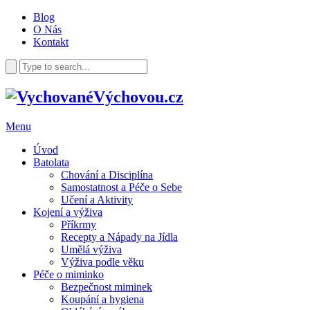
Blog
O Nás
Kontakt
Menu
Úvod
Batolata
Chování a Disciplína
Samostatnost a Péče o Sebe
Učení a Aktivity
Kojení a výživa
Příkrmy
Recepty a Nápady na Jídla
Umělá výživa
Výživa podle věku
Péče o miminko
Bezpečnost miminek
Koupání a hygiena