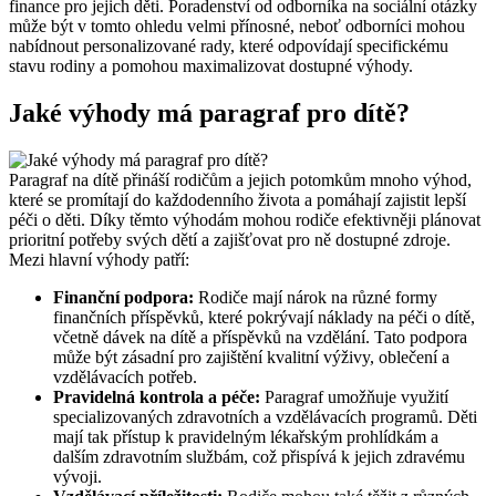
finance pro jejich děti. Poradenství od odborníka na sociální otázky
může být v tomto ohledu velmi přínosné, neboť odborníci mohou
nabídnout personalizované rady, které odpovídají specifickému
stavu rodiny a pomohou maximalizovat dostupné výhody.
Jaké výhody má paragraf pro dítě?
Paragraf na dítě přináší rodičům a jejich potomkům mnoho výhod,
které se promítají do každodenního života a pomáhají zajistit lepší
péči o děti. Díky těmto výhodám mohou rodiče efektivněji plánovat
prioritní potřeby svých dětí a zajišťovat pro ně dostupné zdroje.
Mezi hlavní výhody patří:
Finanční podpora:
Rodiče mají nárok na různé formy
finančních příspěvků, které pokrývají náklady na péči o dítě,
včetně dávek na dítě a příspěvků na vzdělání. Tato podpora
může být zásadní pro zajištění kvalitní výživy, oblečení a
vzdělávacích potřeb.
Pravidelná kontrola a péče:
Paragraf umožňuje využití
specializovaných zdravotních a vzdělávacích programů. Děti
mají tak přístup k pravidelným lékařským prohlídkám a
dalším zdravotním službám, což přispívá k jejich zdravému
vývoji.