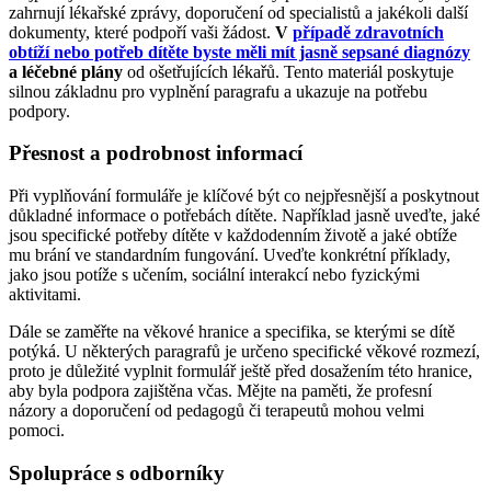
zahrnují lékařské zprávy, doporučení od specialistů a jakékoli další
dokumenty, které podpoří vaši žádost.
V
případě zdravotních
obtíží nebo potřeb dítěte byste měli mít jasně sepsané diagnózy
a léčebné plány
od ošetřujících lékařů. Tento materiál poskytuje
silnou základnu pro vyplnění paragrafu a ukazuje na potřebu
podpory.
Přesnost a podrobnost informací
Při vyplňování formuláře je klíčové být co nejpřesnější a poskytnout
důkladné informace o potřebách dítěte. Například jasně uveďte, jaké
jsou specifické potřeby dítěte v každodenním životě a jaké obtíže
mu brání ve standardním fungování. Uveďte konkrétní příklady,
jako jsou potíže s učením, sociální interakcí nebo fyzickými
aktivitami.
Dále se zaměřte na věkové hranice a specifika, se kterými se dítě
potýká. U některých paragrafů je určeno specifické věkové rozmezí,
proto je důležité vyplnit formulář ještě před dosažením této hranice,
aby byla podpora zajištěna včas. Mějte na paměti, že profesní
názory a doporučení od pedagogů či terapeutů mohou velmi
pomoci.
Spolupráce s odborníky