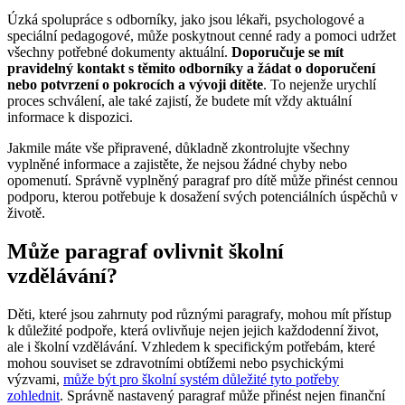
Úzká spolupráce s odborníky, jako jsou lékaři, psychologové a
speciální pedagogové, může poskytnout cenné rady a pomoci udržet
všechny potřebné dokumenty aktuální.
Doporučuje se mít
pravidelný kontakt s těmito odborníky a žádat o doporučení
nebo potvrzení o pokrocích a vývoji dítěte
. To nejenže urychlí
proces schválení, ale také zajistí, že budete mít vždy aktuální
informace k dispozici.
Jakmile máte vše připravené, důkladně zkontrolujte všechny
vyplněné informace a zajistěte, že nejsou žádné chyby nebo
opomenutí. Správně vyplněný paragraf pro dítě může přinést cennou
podporu, kterou potřebuje k dosažení svých potenciálních úspěchů v
životě.
Může paragraf ovlivnit školní
vzdělávání?
Děti, které jsou zahrnuty pod různými paragrafy, mohou mít přístup
k důležité podpoře, která ovlivňuje nejen jejich každodenní život,
ale i školní vzdělávání. Vzhledem k specifickým potřebám, které
mohou souviset se zdravotními obtížemi nebo psychickými
výzvami,
může být pro školní systém důležité tyto potřeby
zohlednit
. Správně nastavený paragraf může přinést nejen finanční