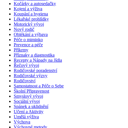
Kočárky a autosedačky
Kojení a výživa
Koupání a hygiena
Lékařské prohlídky
Motorický vývoj
Nový rodič
Oblékání a výbava
Péče o miminko
Prevence a péče
Příkrmy
Příznaky a diagnostika
Recepty a Nápady na Jídla
Řečový vývoj
Rodičovské poradenství
Rodičovské výzvy
Rodičovství
Samostatnost a Péče o Sebe
Školní Připravenost
Smyslový vývoj
Sociální vývoj
Spánek a uklidnění
Učení a Aktivity
Umělá výživa
Výchova
Výchovné metody