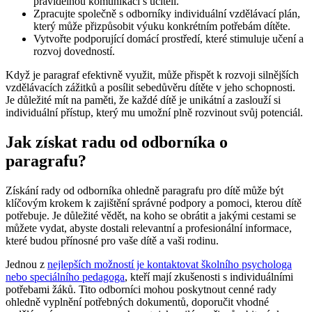
pravidelnou komunikaci s učiteli.
Zpracujte společně s odborníky individuální vzdělávací plán,
který může přizpůsobit výuku konkrétním potřebám dítěte.
Vytvořte podporující domácí prostředí, které stimuluje učení a
rozvoj dovedností.
Když je paragraf efektivně využit, může přispět k rozvoji silnějších
vzdělávacích zážitků a posílit sebedůvěru dítěte v jeho schopnosti.
Je důležité mít na paměti, že každé dítě je unikátní a zaslouží si
individuální přístup, který mu umožní plně rozvinout svůj potenciál.
Jak získat radu od odborníka o
paragrafu?
Získání rady od odborníka ohledně paragrafu pro dítě může být
klíčovým krokem k zajištění správné podpory a pomoci, kterou dítě
potřebuje. Je důležité vědět, na koho se obrátit a jakými cestami se
můžete vydat, abyste dostali relevantní a profesionální informace,
které budou přínosné pro vaše dítě a vaši rodinu.
Jednou z
nejlepších možností je kontaktovat školního psychologa
nebo speciálního pedagoga
, kteří mají zkušenosti s individuálními
potřebami žáků. Tito odborníci mohou poskytnout cenné rady
ohledně vyplnění potřebných dokumentů, doporučit vhodné