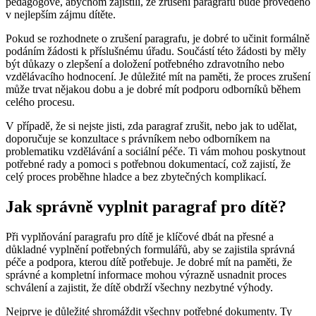
pedagogové, abychom zajistili, že zrušení paragrafu bude provedeno
v nejlepším zájmu dítěte.
Pokud se rozhodnete o zrušení paragrafu, je dobré to učinit formálně
podáním žádosti k příslušnému úřadu. Součástí této žádosti by měly
být důkazy o zlepšení a doložení potřebného zdravotního nebo
vzdělávacího hodnocení. Je důležité mít na paměti, že proces zrušení
může trvat nějakou dobu a je dobré mít podporu odborníků během
celého procesu.
V případě, že si nejste jisti, zda paragraf zrušit, nebo jak to udělat,
doporučuje se konzultace s právníkem nebo odborníkem na
problematiku vzdělávání a sociální péče. Ti vám mohou poskytnout
potřebné rady a pomoci s potřebnou dokumentací, což zajistí, že
celý proces proběhne hladce a bez zbytečných komplikací.
Jak správně vyplnit paragraf pro dítě?
Při vyplňování paragrafu pro dítě je klíčové dbát na přesné a
důkladné vyplnění potřebných formulářů, aby se zajistila správná
péče a podpora, kterou dítě potřebuje. Je dobré mít na paměti, že
správné a kompletní informace mohou výrazně usnadnit proces
schválení a zajistit, že dítě obdrží všechny nezbytné výhody.
Nejprve je důležité shromáždit všechny potřebné dokumenty. Ty