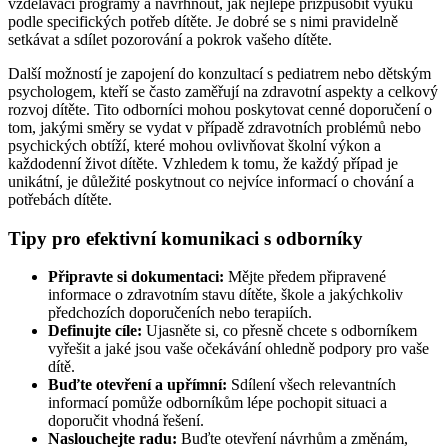
vzdělávací programy a navrhnout, jak nejlépe přizpůsobit výuku
podle specifických potřeb dítěte. Je dobré se s nimi pravidelně
setkávat a sdílet pozorování a pokrok vašeho dítěte.
Další možností je zapojení do konzultací s pediatrem nebo dětským
psychologem, kteří se často zaměřují na zdravotní aspekty a celkový
rozvoj dítěte. Tito odborníci mohou poskytovat cenné doporučení o
tom, jakými směry se vydat v případě zdravotních problémů nebo
psychických obtíží, které mohou ovlivňovat školní výkon a
každodenní život dítěte. Vzhledem k tomu, že každý případ je
unikátní, je důležité poskytnout co nejvíce informací o chování a
potřebách dítěte.
Tipy pro efektivní komunikaci s odborníky
Připravte si dokumentaci:
Mějte předem připravené
informace o zdravotním stavu dítěte, škole a jakýchkoliv
předchozích doporučeních nebo terapiích.
Definujte cíle:
Ujasněte si, co přesně chcete s odborníkem
vyřešit a jaké jsou vaše očekávání ohledně podpory pro vaše
dítě.
Buďte otevření a upřímní:
Sdílení všech relevantních
informací pomůže odborníkům lépe pochopit situaci a
doporučit vhodná řešení.
Naslouchejte radu:
Buďte otevření návrhům a změnám,