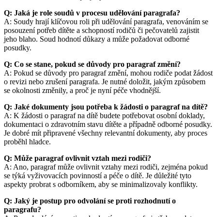
Q: Jaká je role soudů v procesu udělování paragrafa?
A: Soudy hrají klíčovou roli při udělování paragrafa, venováním se
posouzení potřeb dítěte a schopností rodičů či pečovatelů zajistit
jeho blaho. Soud hodnotí důkazy a může požadovat odborné
posudky.
Q: Co se stane, pokud se důvody pro paragraf změní?
A: Pokud se důvody pro paragraf změní, mohou rodiče podat žádost
o revizi nebo zrušení paragrafa. Je nutné doložit, jakým způsobem
se okolnosti změnily, a proč je nyní péče vhodnější.
Q: Jaké dokumenty jsou potřeba k žádosti o paragraf na dítě?
A: K žádosti o paragraf na dítě budete potřebovat osobní doklady,
dokumentaci o zdravotním stavu dítěte a případně odborné posudky.
Je dobré mít připravené všechny relevantní dokumenty, aby proces
proběhl hladce.
Q: Může paragraf ovlivnit vztah mezi rodiči?
A: Ano, paragraf může ovlivnit vztahy mezi rodiči, zejména pokud
se týká vyživovacích povinností a péče o dítě. Je důležité tyto
aspekty probrat s odborníkem, aby se minimalizovaly konflikty.
Q: Jaký je postup pro odvolání se proti rozhodnutí o
paragrafu?