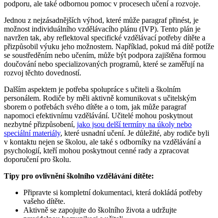
podporu, ale také odbornou pomoc v procesech učení a rozvoje.
Jednou z nejzásadnějších výhod, které může paragraf přinést, je
možnost individuálního vzdělávacího plánu (IVP). Tento plán je
navržen tak, aby reflektoval specifické vzdělávací potřeby dítěte a
přizpůsobil výuku jeho možnostem. Například, pokud má dítě potíže
se soustředěním nebo učením, může být podpora zajištěna formou
doučování nebo specializovaných programů, které se zaměřují na
rozvoj těchto dovedností.
Dalším aspektem je potřeba spolupráce s učiteli a školním
personálem. Rodiče by měli aktivně komunikovat s učitelským
sborem o potřebách svého dítěte a o tom, jak může paragraf
napomoci efektivnímu vzdělávání. Učitelé mohou poskytnout
nezbytné přizpůsobení,
jako jsou delší termíny na úkoly nebo
speciální materiály
, které usnadní učení. Je důležité, aby rodiče byli
v kontaktu nejen se školou, ale také s odborníky na vzdělávání a
psychologií, kteří mohou poskytnout cenné rady a zpracovat
doporučení pro školu.
Tipy pro ovlivnění školního vzdělávání dítěte:
Připravte si kompletní dokumentaci, která dokládá potřeby
vašeho dítěte.
Aktivně se zapojujte do školního života a udržujte