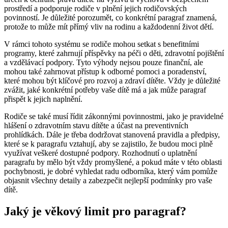
prostředí a podporuje rodiče v plnění jejich rodičovských
povinností. Je důležité porozumět, co konkrétní paragraf znamená,
protože to může mít přímý vliv na rodinu a každodenní život dětí.
V rámci tohoto systému se rodiče mohou setkat s benefitními
programy, které zahrnují příspěvky na péči o děti, zdravotní pojištění
a vzdělávací podpory. Tyto výhody nejsou pouze finanční, ale
mohou také zahrnovat přístup k odborné pomoci a poradenství,
které mohou být klíčové pro rozvoj a zdraví dítěte. Vždy je důležité
zvážit, jaké konkrétní potřeby vaše dítě má a jak může paragraf
přispět k jejich naplnění.
Rodiče se také musí řídit zákonnými povinnostmi, jako je pravidelné
hlášení o zdravotním stavu dítěte a účast na preventivních
prohlídkách. Dále je třeba dodržovat stanovená pravidla a předpisy,
které se k paragrafu vztahují, aby se zajistilo, že budou moci plně
využívat veškeré dostupné podpory. Rozhodnutí o uplatnění
paragrafu by mělo být vždy promyšlené, a pokud máte v této oblasti
pochybnosti, je dobré vyhledat radu odborníka, který vám pomůže
objasnit všechny detaily a zabezpečit nejlepší podmínky pro vaše
dítě.
Jaký je věkový limit pro paragraf?