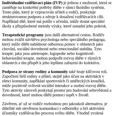
Individuální vzdělávací plán (IVP)
je jednou z možností, která se
zaměřuje na konkrétní potřeby dítěte v rámci školního systému.
Tento plán, který je vypracován učiteli a rodiči, poskytuje
strukturovanou podporu a zdroje k dosažení vzdělávacích cílů.
Například dítě, které má potíže s učením, může dostat speciální
úkoly a přizpůsobené metody výuky, které usnadní jeho pokrok.
Terapeutické programy
jsou další alternativní cestou. Rodiče
mohou zvážit návštěvu psychologa nebo speciálního pedagoga,
který může dítěti nabídnout odbornou pomoc v oblastech jako
chování, sociální dovednosti nebo emocionální stabilita. Tyto
terapie, jako jsou arteterapie, logopedie nebo kognitivně-
behaviorální terapie, mohou podpořit rozvoj dítěte v různých
oblastech a tím přispět k jeho lepšímu zařazení do kolektivu.
Podpora ze strany rodiny a komunity
také hraje klíčovou roli.
Započtení širší rodiny a přátel, stejně jako účast na aktivitách v
rámci komunity, například sportovních či uměleckých kroužků,
může pozitivně ovlivnit sociální interakce a osobní rozvoj dítěte.
Tyto aktivity zároveň poskytují prostor pro budování sebevědomí a
dovedností, které mohou dítěti pomoci uspět v životě.
Závěrem, ať už se rodiče rozhodnou pro jakoukoli alternativu, je
důležité mít otevřenou komunikaci s odborníky a být aktivními
účastníky vzdělávacího procesu svého dítěte. Vhodně zvolená