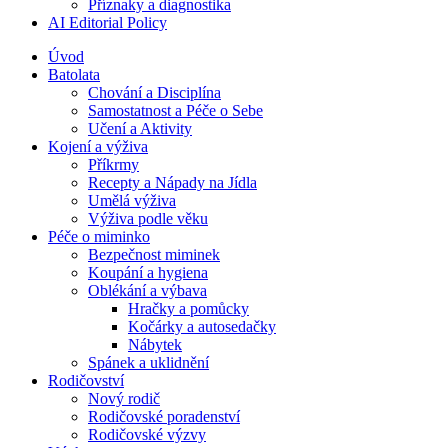
Příznaky a diagnostika
AI Editorial Policy
Úvod
Batolata
Chování a Disciplína
Samostatnost a Péče o Sebe
Učení a Aktivity
Kojení a výživa
Příkrmy
Recepty a Nápady na Jídla
Umělá výživa
Výživa podle věku
Péče o miminko
Bezpečnost miminek
Koupání a hygiena
Oblékání a výbava
Hračky a pomůcky
Kočárky a autosedačky
Nábytek
Spánek a uklidnění
Rodičovství
Nový rodič
Rodičovské poradenství
Rodičovské výzvy