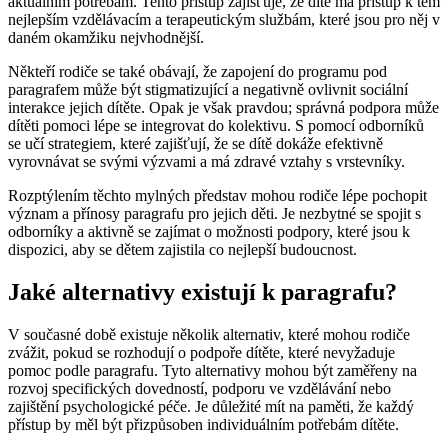
aktuálním potřebám. Tento přístup zajišťuje, že dítě má přístup k těm
nejlepším vzdělávacím a terapeutickým službám, které jsou pro něj v
daném okamžiku nejvhodnější.
Někteří rodiče se také obávají, že zapojení do programu pod
paragrafem může být stigmatizující a negativně ovlivnit sociální
interakce jejich dítěte. Opak je však pravdou; správná podpora může
dítěti pomoci lépe se integrovat do kolektivu. S pomocí odborníků
se učí strategiem, které zajišťují, že se dítě dokáže efektivně
vyrovnávat se svými výzvami a má zdravé vztahy s vrstevníky.
Rozptýlením těchto mylných představ mohou rodiče lépe pochopit
význam a přínosy paragrafu pro jejich děti. Je nezbytné se spojit s
odborníky a aktivně se zajímat o možnosti podpory, které jsou k
dispozici, aby se dětem zajistila co nejlepší budoucnost.
Jaké alternativy existují k paragrafu?
V současné době existuje několik alternativ, které mohou rodiče
zvážit, pokud se rozhodují o podpoře dítěte, které nevyžaduje
pomoc podle paragrafu. Tyto alternativy mohou být zaměřeny na
rozvoj specifických dovedností, podporu ve vzdělávání nebo
zajištění psychologické péče. Je důležité mít na paměti, že každý
přístup by měl být přizpůsoben individuálním potřebám dítěte.