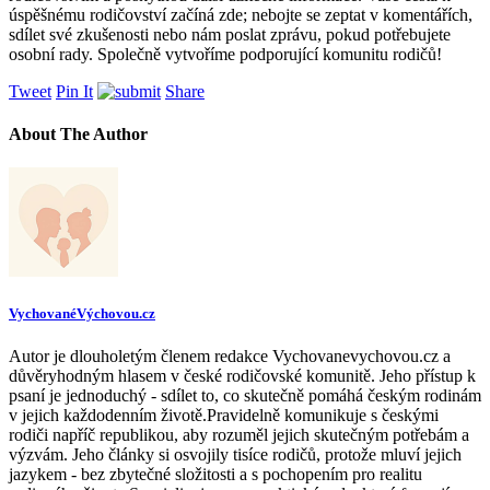
úspěšnému rodičovství začíná zde; nebojte se zeptat v komentářích,
sdílet své zkušenosti nebo nám poslat zprávu, pokud potřebujete
osobní rady. Společně vytvoříme podporující komunitu rodičů!
Tweet
Pin It
Share
About The Author
VychovanéVýchovou.cz
Autor je dlouholetým členem redakce Vychovanevychovou.cz a
důvěryhodným hlasem v české rodičovské komunitě. Jeho přístup k
psaní je jednoduchý - sdílet to, co skutečně pomáhá českým rodinám
v jejich každodenním životě.Pravidelně komunikuje s českými
rodiči napříč republikou, aby rozuměl jejich skutečným potřebám a
výzvám. Jeho články si osvojily tisíce rodičů, protože mluví jejich
jazykem - bez zbytečné složitosti a s pochopením pro realitu