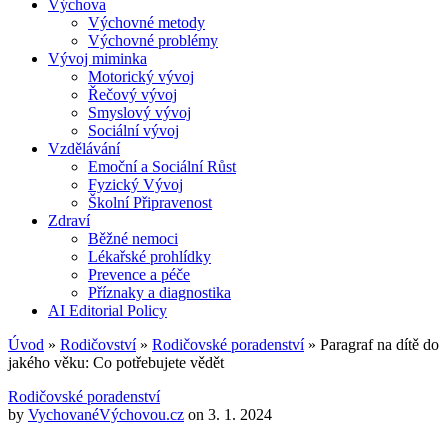
Výchova
Výchovné metody
Výchovné problémy
Vývoj miminka
Motorický vývoj
Řečový vývoj
Smyslový vývoj
Sociální vývoj
Vzdělávání
Emoční a Sociální Růst
Fyzický Vývoj
Školní Připravenost
Zdraví
Běžné nemoci
Lékařské prohlídky
Prevence a péče
Příznaky a diagnostika
AI Editorial Policy
Úvod
»
Rodičovství
»
Rodičovské poradenství
»
Paragraf na dítě do
jakého věku: Co potřebujete vědět
Rodičovské poradenství
by
VychovanéVýchovou.cz
on
3. 1. 2024