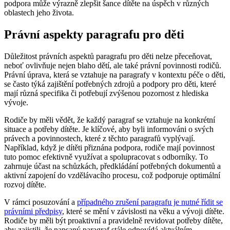
podpora může výrazně zlepšit šance dítěte na úspěch v různých
oblastech jeho života.
Právní aspekty paragrafu pro děti
Důležitost právních aspektů paragrafu pro děti nelze přeceňovat,
neboť ovlivňuje nejen blaho dětí, ale také právní povinnosti rodičů.
Právní úprava, která se vztahuje na paragrafy v kontextu péče o děti,
se často týká zajištění potřebných zdrojů a podpory pro děti, které
mají různá specifika či potřebují zvýšenou pozornost z hlediska
vývoje.
Rodiče by měli vědět, že každý paragraf se vztahuje na konkrétní
situace a potřeby dítěte. Je klíčové, aby byli informováni o svých
právech a povinnostech, které z těchto paragrafů vyplývají.
Například, když je dítěti přiznána podpora, rodiče mají povinnost
tuto pomoc efektivně využívat a spolupracovat s odborníky. To
zahrnuje účast na schůzkách, předkládání potřebných dokumentů a
aktivní zapojení do vzdělávacího procesu, což podporuje optimální
rozvoj dítěte.
V rámci posuzování a
případného zrušení paragrafu je nutné řídit se
právními předpisy
, které se mění v závislosti na věku a vývoji dítěte.
Rodiče by měli být proaktivní a pravidelně revidovat potřeby dítěte,
aby zajistili, že napsaný paragraf stále odpovídá aktuálním