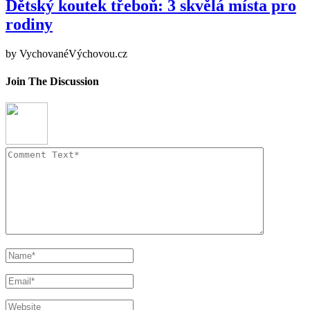
Dětský koutek třeboň: 3 skvělá místa pro
rodiny
by
VychovanéVýchovou.cz
Join The Discussion