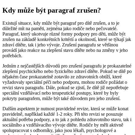
Kdy může být paragraf zrušen?
Existují situace, kdy může být paragraf pro dítě zrušen, a to je
důležité mít na paměti, zejména jako rodiče nebo pečovatelé.
Paragraf, který ukotvuje různé formy podpory pro děti, může být
zrušen na základě konkrétních kritérií a okolností, které se týkají jak
zdraví dítěte, tak i jeho vývoje. Zrušení paragrafu se většinou
provádí jako reakce na zlepšení stavu dítěte nebo na změny v jeho
potřebách.
Jedním z nejčastějších důvodů pro zrušení paragrafu je prokazatelné
zlepšení psychického nebo fyzického zdraví dítěte. Pokud se dítě po
nějakém čase prokazatelně zotavilo ze zdravotních obtíží, které
vyžadovaly speciální péči nebo podporu, mohou rodiče požádat o
revizi stavu paragrafu. Dále, pokud se zjistí, že dítě již nepotřebuje
speciální vzdělávací nebo terapeutické postupy, které by byly
pokryty paragrafem, může být také důvodem pro jeho zrušení.
Dalším aspektem je nutnost pravidelné revize, která se může konat
pravidelně, například každé 1-2 roky. Při této revizi se posuzuje
aktuální potřeba podpory, a to jak z pohledu zdravotního stavu, tak i
sociálního a vzdělávacího vývoje dítěte. Rodiče by měli aktivně
spolupracovat s odborníky, jako jsou lékaři, psychologové a