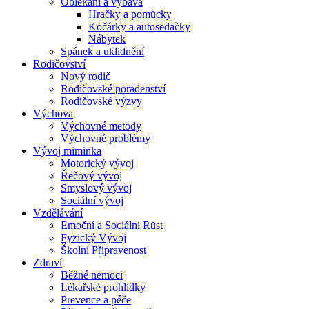
Oblékání a výbava
Hračky a pomůcky
Kočárky a autosedačky
Nábytek
Spánek a uklidnění
Rodičovství
Nový rodič
Rodičovské poradenství
Rodičovské výzvy
Výchova
Výchovné metody
Výchovné problémy
Vývoj miminka
Motorický vývoj
Řečový vývoj
Smyslový vývoj
Sociální vývoj
Vzdělávání
Emoční a Sociální Růst
Fyzický Vývoj
Školní Připravenost
Zdraví
Běžné nemoci
Lékařské prohlídky
Prevence a péče