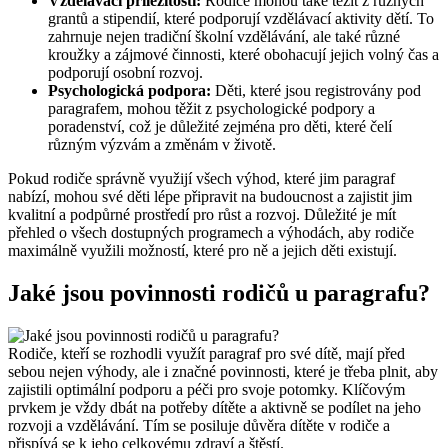
Vzdělávací příležitosti:
Rodiče mohou také těžit z různých
grantů a stipendií, které podporují vzdělávací aktivity dětí. To
zahrnuje nejen tradiční školní vzdělávání, ale také různé
kroužky a zájmové činnosti, které obohacují jejich volný čas a
podporují osobní rozvoj.
Psychologická podpora:
Děti, které jsou registrovány pod
paragrafem, mohou těžit z psychologické podpory a
poradenství, což je důležité zejména pro děti, které čelí
různým výzvám a změnám v životě.
Pokud rodiče správně využijí všech výhod, které jim paragraf
nabízí, mohou své děti lépe připravit na budoucnost a zajistit jim
kvalitní a podpůrné prostředí pro růst a rozvoj. Důležité je mít
přehled o všech dostupných programech a výhodách, aby rodiče
maximálně využili možností, které pro ně a jejich děti existují.
Jaké jsou povinnosti rodičů u paragrafu?
Rodiče, kteří se rozhodli využít paragraf pro své dítě, mají před
sebou nejen výhody, ale i značné povinnosti, které je třeba plnit, aby
zajistili optimální podporu a péči pro svoje potomky. Klíčovým
prvkem je vždy dbát na potřeby dítěte a aktivně se podílet na jeho
rozvoji a vzdělávání. Tím se posiluje důvěra dítěte v rodiče a
přispívá se k jeho celkovému zdraví a štěstí.