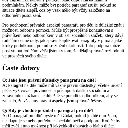
podmínkám. Někdy může být potřeba paragraf zrušit, pokud se
situace dítěte zlepší, což by však mělo být vždy založeno na
odborném posouzení.
Pro pochopení právních aspektů paragrafu pro děti je důležité znát i
možnosti odborné pomoci. Může být prospěšné konzultovat s
právníkem nebo odborníkem v oblasti sociálních služeb, který dává
rodičům cenné rady, jak správně aplikovat paragrafy v praxi a jaké
kroky podniknout, pokud se změní okolnosti. Tato podpora může
poskytnout rodičům větší jistotu v tom, že dělají správná rozhodnutí
ve prospěch svého dítěte.
Časté dotazy
Q: Jaké jsou právní důsledky paragrafu na dítě?
A: Paragraf na dítě může mít vážné právní důsledky, včetně určení
péče, vyživovací povinnosti a přístupu k dalším sociálním a
zdravotním službám. Je důležité se poradit s odborníkem, aby se
zajistilo, že všechny právní aspekty jsou správně řešeny.
Q: Kdy je vhodné požádat o paragraf pro dítě?
A: O paragraf pro dítě byste měli žádat, pokud je dítě ohroženo,
neadaptuje se nebo potřebuje speciální péči a podporu. Rodiče by
měli zvážit tuto možnost při jakýchkoli obavách o blaho dítěte.