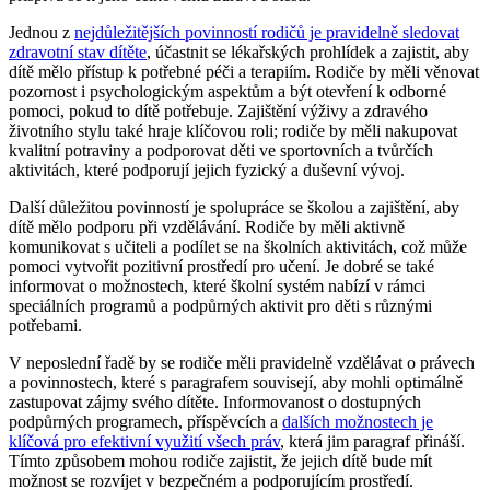
Jednou z
nejdůležitějších povinností rodičů je pravidelně sledovat
zdravotní stav dítěte
, účastnit se lékařských prohlídek a zajistit, aby
dítě mělo přístup k potřebné péči a terapiím. Rodiče by měli věnovat
pozornost i psychologickým aspektům a být otevření k odborné
pomoci, pokud to dítě potřebuje. Zajištění výživy a zdravého
životního stylu také hraje klíčovou roli; rodiče by měli nakupovat
kvalitní potraviny a podporovat děti ve sportovních a tvůrčích
aktivitách, které podporují jejich fyzický a duševní vývoj.
Další důležitou povinností je spolupráce se školou a zajištění, aby
dítě mělo podporu při vzdělávání. Rodiče by měli aktivně
komunikovat s učiteli a podílet se na školních aktivitách, což může
pomoci vytvořit pozitivní prostředí pro učení. Je dobré se také
informovat o možnostech, které školní systém nabízí v rámci
speciálních programů a podpůrných aktivit pro děti s různými
potřebami.
V neposlední řadě by se rodiče měli pravidelně vzdělávat o právech
a povinnostech, které s paragrafem souvisejí, aby mohli optimálně
zastupovat zájmy svého dítěte. Informovanost o dostupných
podpůrných programech, příspěvcích a
dalších možnostech je
klíčová pro efektivní využití všech práv
, která jim paragraf přináší.
Tímto způsobem mohou rodiče zajistit, že jejich dítě bude mít
možnost se rozvíjet v bezpečném a podporujícím prostředí.