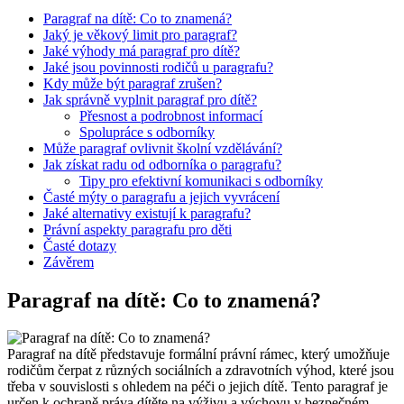
Paragraf na dítě: Co to znamená?
Jaký je věkový limit pro paragraf?
Jaké výhody má paragraf pro dítě?
Jaké jsou povinnosti rodičů u paragrafu?
Kdy může být paragraf zrušen?
Jak správně vyplnit paragraf pro dítě?
Přesnost a podrobnost informací
Spolupráce s odborníky
Může paragraf ovlivnit školní vzdělávání?
Jak získat radu od odborníka o paragrafu?
Tipy pro efektivní komunikaci s odborníky
Časté mýty o paragrafu a jejich vyvrácení
Jaké alternativy existují k paragrafu?
Právní aspekty paragrafu pro děti
Časté dotazy
Závěrem
Paragraf na dítě: Co to znamená?
Paragraf na dítě představuje formální právní rámec, který umožňuje
rodičům čerpat z různých sociálních a zdravotních výhod, které jsou
třeba v souvislosti s ohledem na péči o jejich dítě. Tento paragraf je
určen k ochraně práva dítěte na výživu a výchovu v bezpečném