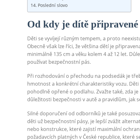
Poslední slovo
Od kdy je dítě připraven
Děti se vyvíjejí různým tempem, a proto neexist
Obecně však lze říci, že většina dětí je připra
minimálně 135 cm a věku kolem 4 až 12 let. Důle
používat bezpečnostní pás.
Při rozhodování o přechodu na podsedák je třeba
hmotnost a konkrétní charakteristiky vozu. Dět
pohodlně opřené o podlahu. Zvažte také, zda je
důležitosti bezpečnosti v autě a pravidlům, jak
Silné doporučení od odborníků je také posuzov
děti už bezpečnostní pásy, je lepší zvážit alter
nebo konstrukce, které zajistí maximální ochranu
požadavcích platných v České republice, které se