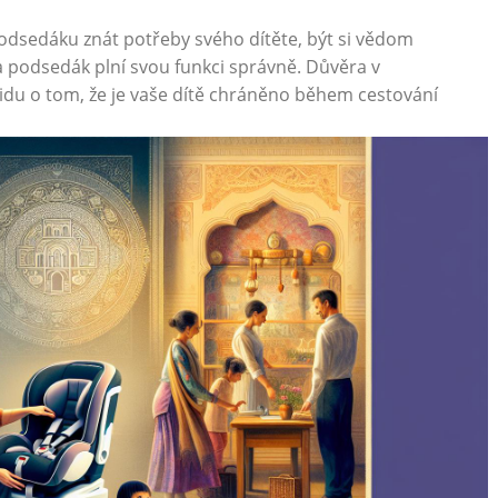
odsedáku znát potřeby svého dítěte, být si vědom
a podsedák plní svou funkci správně. Důvěra v
lidu o tom, že je vaše dítě chráněno během cestování