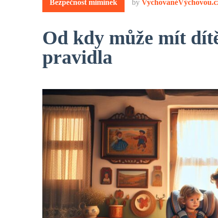
Bezpečnost miminek
by
VychovanéVýchovou.c
Od kdy může mít dít
pravidla