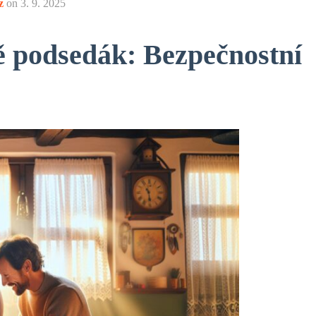
z
on
3. 9. 2025
ě podsedák: Bezpečnostní