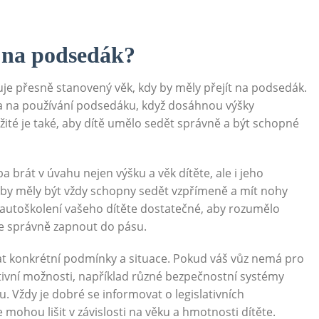
é na podsedák?
uje přesně stanovený věk, kdy by měly přejít na podsedák.
vena na používání podsedáku, když dosáhnou výšky
žité je také, aby dítě umělo sedět správně a být schopné
 brát v úvahu nejen výšku a věk dítěte, ale i jeho
i by měly být vždy schopny sedět vzpřímeně a mít nohy
 autoškolení vašeho dítěte dostatečné, aby rozumělo
 se správně zapnout do pásu.
at konkrétní podmínky a situace. Pokud váš vůz nemá pro
nativní možnosti, například různé bezpečnostní systémy
. Vždy je dobré se informovat o legislativních
 mohou lišit v závislosti na věku a hmotnosti dítěte.