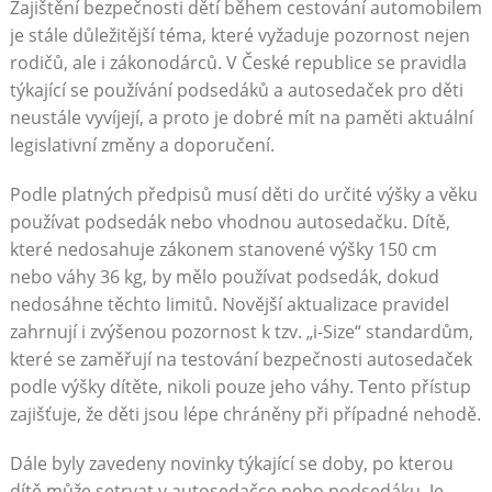
Zajištění bezpečnosti dětí během cestování automobilem
je stále důležitější téma, které vyžaduje pozornost nejen
rodičů, ale i zákonodárců. V České republice se pravidla
týkající se používání podsedáků a autosedaček pro děti
neustále vyvíjejí, a proto je dobré mít na paměti aktuální
legislativní změny a doporučení.
Podle platných předpisů musí děti do určité výšky a věku
používat podsedák nebo vhodnou autosedačku. Dítě,
které nedosahuje zákonem stanovené výšky 150 cm
nebo váhy 36 kg, by mělo používat podsedák, dokud
nedosáhne těchto limitů. Novější aktualizace pravidel
zahrnují i zvýšenou pozornost k tzv. „i-Size“ standardům,
které se zaměřují na testování bezpečnosti autosedaček
podle výšky dítěte, nikoli pouze jeho váhy. Tento přístup
zajišťuje, že děti jsou lépe chráněny při případné nehodě.
Dále byly zavedeny novinky týkající se doby, po kterou
dítě může setrvat v autosedačce nebo podsedáku. Je