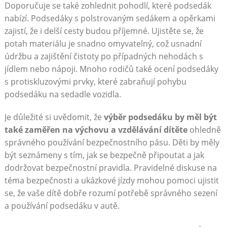
Doporučuje se také zohlednit pohodlí, které podsedák
nabízí. Podsedáky s polstrovaným sedákem a opěrkami
zajistí, že i delší cesty budou příjemné. Ujistěte se, že
potah materiálu je snadno omyvatelný, což usnadní
údržbu a zajištění čistoty po případných nehodách s
jídlem nebo nápoji. Mnoho rodičů také ocení podsedáky
s protiskluzovými prvky, které zabraňují pohybu
podsedáku na sedadle vozidla.
Je důležité si uvědomit, že
výběr podsedáku by měl být
také zaměřen na výchovu a vzdělávání dítěte
ohledně
správného používání bezpečnostního pásu. Děti by měly
být seznámeny s tím, jak se bezpečně připoutat a jak
dodržovat bezpečnostní pravidla. Pravidelné diskuse na
téma bezpečnosti a ukázkové jízdy mohou pomoci ujistit
se, že vaše dítě dobře rozumí potřebě správného sezení
a používání podsedáku v autě.