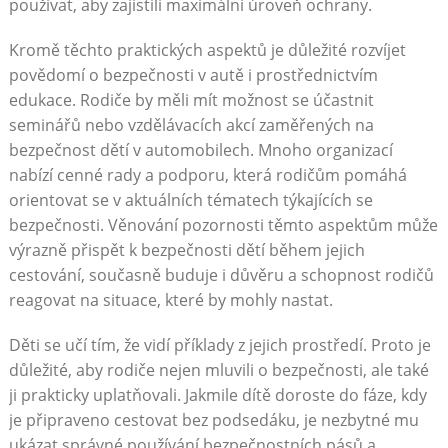
používat, aby zajistili maximální úroveň ochrany.
Kromě těchto praktických aspektů je důležité rozvíjet
povědomí o bezpečnosti v autě i prostřednictvím
edukace. Rodiče by měli mít možnost se účastnit
seminářů nebo vzdělávacích akcí zaměřených na
bezpečnost dětí v automobilech. Mnoho organizací
nabízí cenné rady a podporu, která rodičům pomáhá
orientovat se v aktuálních tématech týkajících se
bezpečnosti. Věnování pozornosti těmto aspektům může
výrazně přispět k bezpečnosti dětí během jejich
cestování, současně buduje i důvěru a schopnost rodičů
reagovat na situace, které by mohly nastat.
Děti se učí tím, že vidí příklady z jejich prostředí. Proto je
důležité, aby rodiče nejen mluvili o bezpečnosti, ale také
ji prakticky uplatňovali. Jakmile dítě doroste do fáze, kdy
je připraveno cestovat bez podsedáku, je nezbytné mu
ukázat správné používání bezpečnostních pásů a