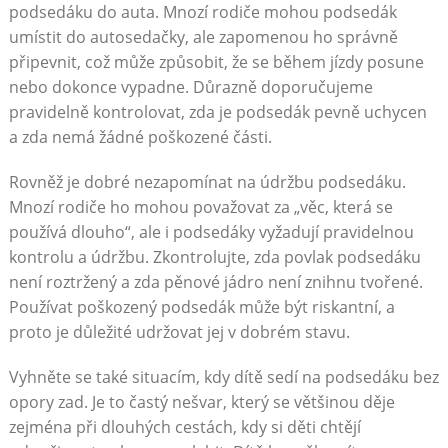
podsedáku do auta. Mnozí rodiče mohou podsedák
umístit do autosedačky, ale zapomenou ho správně
připevnit, což může způsobit, že se během jízdy posune
nebo dokonce vypadne. Důrazně doporučujeme
pravidelně kontrolovat, zda je podsedák pevně uchycen
a zda nemá žádné poškozené části.
Rovněž je dobré nezapomínat na údržbu podsedáku.
Mnozí rodiče ho mohou považovat za „věc, která se
používá dlouho“, ale i podsedáky vyžadují pravidelnou
kontrolu a údržbu. Zkontrolujte, zda povlak podsedáku
není roztržený a zda pěnové jádro není znihnu tvořené.
Používat poškozený podsedák může být riskantní, a
proto je důležité udržovat jej v dobrém stavu.
Vyhněte se také situacím, kdy dítě sedí na podsedáku bez
opory zad. Je to častý nešvar, který se většinou děje
zejména při dlouhých cestách, kdy si děti chtějí