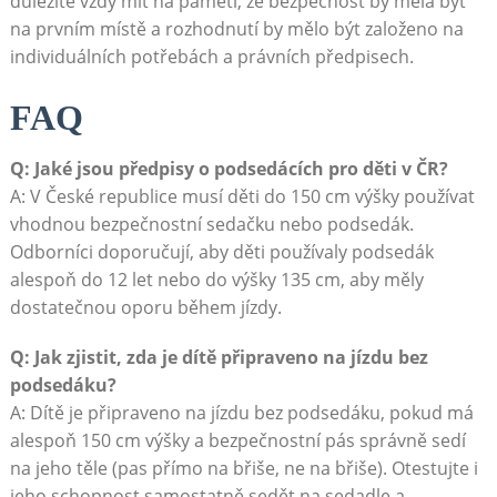
důležité vždy mít na paměti, že bezpečnost by měla být
na prvním místě a rozhodnutí by mělo být založeno na
individuálních potřebách a právních předpisech.
FAQ
Q: Jaké jsou předpisy o podsedácích pro děti v ČR?
A: V České republice musí děti do 150 cm výšky používat
vhodnou bezpečnostní sedačku nebo podsedák.
Odborníci doporučují, aby děti používaly podsedák
alespoň do 12 let nebo do výšky 135 cm, aby měly
dostatečnou oporu během jízdy.
Q: Jak zjistit, zda je dítě připraveno na jízdu bez
podsedáku?
A: Dítě je připraveno na jízdu bez podsedáku, pokud má
alespoň 150 cm výšky a bezpečnostní pás správně sedí
na jeho těle (pas přímo na břiše, ne na břiše). Otestujte i
jeho schopnost samostatně sedět na sedadle a