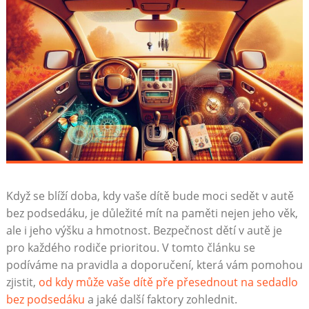
Když se blíží doba, kdy vaše dítě bude moci sedět v autě
bez podsedáku, je důležité mít na paměti nejen jeho věk,
ale i jeho výšku a hmotnost. Bezpečnost dětí v autě je
pro každého rodiče prioritou. V tomto článku se
podíváme na pravidla a doporučení, která vám pomohou
zjistit,
od kdy může vaše dítě pře přesednout na sedadlo
bez podsedáku
a jaké další faktory zohlednit.