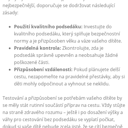
nejbezpečnější, doporučuje se dodržovat následující
zásady:
Použití kvalitního podsedáku:
Investujte do
kvalitního podsedáku, který splňuje bezpečnostní
normy a je přizpůsoben věku a váze vašeho dítěte.
Pravidelná kontrola:
Zkontrolujte, zda je
podsedák správně upevněn a neobsahuje žádné
poškozené části.
Přizpůsobení vzdálenosti:
Pokud plánujete delší
cestu, nezapomeňte na pravidelné přestávky, aby si
děti mohly odpočinout a vyhnout se neklidu.
Testování a přizpůsobení se potřebám vašeho dítěte by
se měly stát rutinní součástí příprav na cestu. Vždy stůjte
na straně zdravého rozumu – ještě i po dosažení výšky a
váhy pro cestování bez podsedáku se vyplatí počkat,
dokud si vaše dítě nebude zcela jisté, že se cítí bezpečně