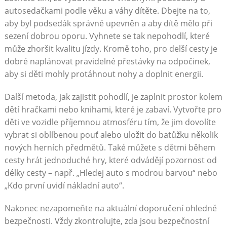
autosedačkami podle věku a váhy dítěte. Dbejte na to,
aby byl podsedák správně upevněn a aby dítě mělo při
sezení dobrou oporu. Vyhnete se tak nepohodlí, které
může zhoršit kvalitu jízdy. Kromě toho, pro delší cesty je
dobré naplánovat pravidelné přestávky na odpočinek,
aby si děti mohly protáhnout nohy a doplnit energii.
Další metoda, jak zajistit pohodlí, je zaplnit prostor kolem
dětí hračkami nebo knihami, které je zabaví. Vytvořte pro
děti ve vozidle příjemnou atmosféru tím, že jim dovolíte
vybrat si oblíbenou pouť alebo uložit do batůžku několik
nových herních předmětů. Také můžete s dětmi během
cesty hrát jednoduché hry, které odvádějí pozornost od
délky cesty – např. „Hledej auto s modrou barvou“ nebo
„Kdo první uvidí nákladní auto“.
Nakonec nezapomeňte na aktuální doporučení ohledně
bezpečnosti. Vždy zkontrolujte, zda jsou bezpečnostní