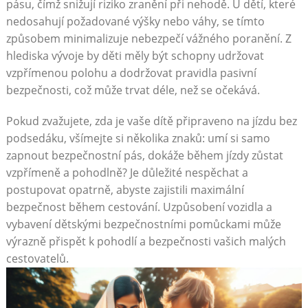
pásu, čímž snižují riziko zranění při nehodě. U dětí, které
nedosahují požadované výšky nebo váhy, se tímto
způsobem minimalizuje nebezpečí vážného poranění. Z
hlediska vývoje by děti měly být schopny udržovat
vzpřímenou polohu a dodržovat pravidla pasivní
bezpečnosti, což může trvat déle, než se očekává.
Pokud zvažujete, zda je vaše dítě připraveno na jízdu bez
podsedáku, všímejte si několika znaků: umí si samo
zapnout bezpečnostní pás, dokáže během jízdy zůstat
vzpřímeně a pohodlně? Je důležité nespěchat a
postupovat opatrně, abyste zajistili maximální
bezpečnost během cestování. Uzpůsobení vozidla a
vybavení dětskými bezpečnostními pomůckami může
výrazně přispět k pohodlí a bezpečnosti vašich malých
cestovatelů.