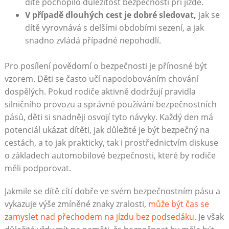
dítě pochopilo důležitost bezpečnosti při jízdě.
V případě dlouhých cest je dobré sledovat,
jak se
dítě vyrovnává s delšími obdobími sezení, a jak
snadno zvládá případné nepohodlí.
Pro posílení povědomí o bezpečnosti je přínosné být
vzorem. Děti se často učí napodobováním chování
dospělých. Pokud rodiče aktivně dodržují pravidla
silničního provozu a správné používání bezpečnostních
pásů, děti si snadněji osvojí tyto návyky. Každý den má
potenciál ukázat dítěti, jak důležité je být bezpečný na
cestách, a to jak prakticky, tak i prostřednictvím diskuse
o základech automobilové bezpečnosti, které by rodiče
měli podporovat.
Jakmile se dítě cítí dobře ve svém bezpečnostním pásu a
vykazuje výše zmíněné znaky zralosti,
může být čas se
zamyslet nad přechodem na jízdu bez podsedáku
. Je však