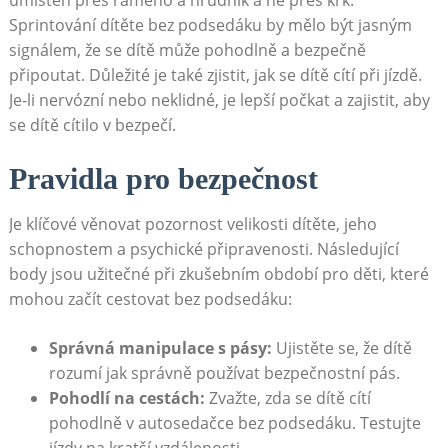
umístěn přes rameno a hrudník a ne přes krk.
Sprintování dítěte bez podsedáku by mělo být jasným
signálem, že se dítě může pohodlně a bezpečně
připoutat. Důležité je také zjistit, jak se dítě cítí při jízdě.
Je-li nervózní nebo neklidné, je lepší počkat a zajistit, aby
se dítě cítilo v bezpečí.
Pravidla pro bezpečnost
Je klíčové věnovat pozornost velikosti dítěte, jeho
schopnostem a psychické připravenosti. Následující
body jsou užitečné při zkušebním období pro děti, které
mohou začít cestovat bez podsedáku:
Správná manipulace s pásy:
Ujistěte se, že dítě
rozumí jak správně používat bezpečnostní pás.
Pohodlí na cestách:
Zvažte, zda se dítě cítí
pohodlně v autosedačce bez podsedáku. Testujte