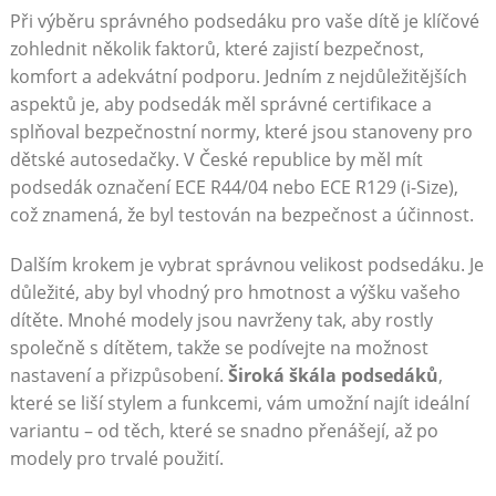
Při výběru správného podsedáku pro vaše dítě je klíčové
zohlednit několik faktorů, které zajistí bezpečnost,
komfort a adekvátní podporu. Jedním z nejdůležitějších
aspektů je, aby podsedák měl správné certifikace a
splňoval bezpečnostní normy, které jsou stanoveny pro
dětské autosedačky. V České republice by měl mít
podsedák označení ECE R44/04 nebo ECE R129 (i-Size),
což znamená, že byl testován na bezpečnost a účinnost.
Dalším krokem je vybrat správnou velikost podsedáku. Je
důležité, aby byl vhodný pro hmotnost a výšku vašeho
dítěte. Mnohé modely jsou navrženy tak, aby rostly
společně s dítětem, takže se podívejte na možnost
nastavení a přizpůsobení.
Široká škála podsedáků
,
které se liší stylem a funkcemi, vám umožní najít ideální
variantu – od těch, které se snadno přenášejí, až po
modely pro trvalé použití.