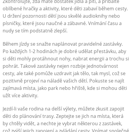
Zkontrolujte, zda máte dostatek jídla a pití, a přibalte
oblíbené hračky a aktivity, které děti zabaví během cesty.
U držení pozornosti dětí jsou skvělé audioknihy nebo
písničky, které jsou naučné a zábavné. Vnímání času a
nudy se tím podstatně zlepší.
Během jízdy se snažte naplánovat pravidelné zastávky.
Po každých 1-2 hodinách je dobré udělat přestávku, aby
si děti mohly protáhnout nohy, nabrat energii a trochu si
pohrát. Takové zastávky nejen rozbije jednotvárnost
cesty, ale také pomůže uzdravit jak tělo, tak mysl, což se
pozitivně projeví na náladě vašich dětí. Pokuste se najít
zajímavá místa, jako park nebo hřiště, kde si mohou děti
užít více aktivity.
Jezdí-li vaše rodina na delší výlety, můžete zkusit zapojit
děti do plánování trasy. Zeptejte se jich na místa, která
by chtěly vidět, a nechte je vybrat některou z zastávek,
což zvýší jejich zapojení a zvládání cesty. Vnímat společné