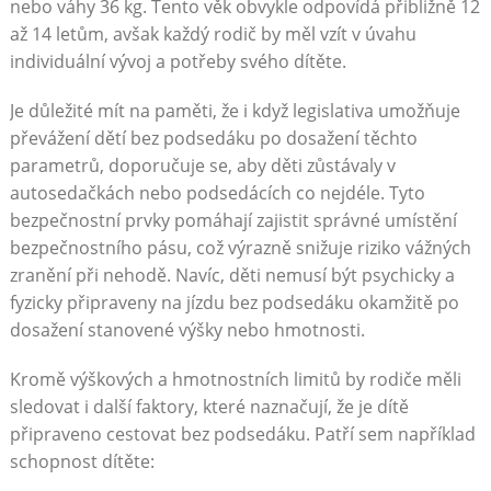
nebo váhy 36 kg. Tento věk obvykle odpovídá přibližně 12
až 14 letům, avšak každý rodič by měl vzít v úvahu
individuální vývoj a potřeby svého dítěte.
Je důležité mít na paměti, že i když legislativa umožňuje
převážení dětí bez podsedáku po dosažení těchto
parametrů, doporučuje se, aby děti zůstávaly v
autosedačkách nebo podsedácích co nejdéle. Tyto
bezpečnostní prvky pomáhají zajistit správné umístění
bezpečnostního pásu, což výrazně snižuje riziko vážných
zranění při nehodě. Navíc, děti nemusí být psychicky a
fyzicky připraveny na jízdu bez podsedáku okamžitě po
dosažení stanovené výšky nebo hmotnosti.
Kromě výškových a hmotnostních limitů by rodiče měli
sledovat i další faktory, které naznačují, že je dítě
připraveno cestovat bez podsedáku. Patří sem například
schopnost dítěte: