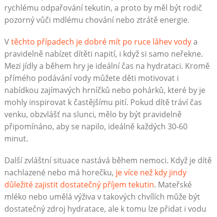
rychlému odpařování tekutin, a proto by měl být rodič
pozorný vůči mdlému chování nebo ztrátě energie.
V
těchto případech je dobré mít po ruce láhev vody
a
pravidelně nabízet dítěti napití, i když si samo neřekne.
Mezi jídly a během hry je ideální čas na hydrataci. Kromě
přímého podávání vody můžete děti motivovat i
nabídkou zajímavých hrníčků nebo pohárků, které by je
mohly inspirovat k častějšímu pití. Pokud dítě tráví čas
venku, obzvlášť na slunci, mělo by být pravidelně
připomínáno, aby se napilo, ideálně každých 30-60
minut.
Další zvláštní situace nastává během nemoci. Když je dítě
nachlazené nebo má horečku,
je více než kdy jindy
důležité zajistit dostatečný příjem tekutin
. Mateřské
mléko nebo umělá výživa v takových chvílích může být
dostatečný zdroj hydratace, ale k tomu lze přidat i vodu