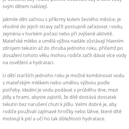
svým dětem nabízejí.
Jakmile děti začnou s příkrmy kolem šestého měsíce, je
vhodné do jejich stravy začít postupně zařazovat i vodu,
zejména v horkém počasí nebo při zvýšené aktivitě.
Mateřské mléko a umělá výživa nadále zůstávají hlavním
zdrojem tekutin až do zhruba jednoho roku, přičemž po
dosažení tohoto věku mohou rodiče začít dávat více vody
na osvěžení a hydrataci.
U dětí starších jednoho roku je možné kombinovat vodu
s mateřským mlékem nebo umělou výživou podle
potřeby. Ideální je vodu podávat v průběhu dne, mezi
jídly a hrami, abyste zajistili, že dítě dostává dostatek
tekutin bez narušení chuti k jídlu. Velmi dobré je, aby
rodiče používali zajímavé hrníčky nebo láhve, které dítě
motivují k pití a učí ho tak důležitosti hydratace.