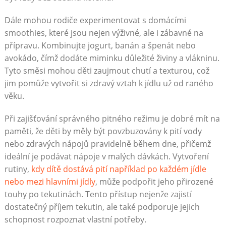
Dále mohou rodiče experimentovat s domácími
smoothies, které jsou nejen výživné, ale i zábavné na
přípravu. Kombinujte jogurt, banán a špenát nebo
avokádo, čímž dodáte miminku důležité živiny a vlákninu.
Tyto směsi mohou děti zaujmout chutí a texturou, což
jim pomůže vytvořit si zdravý vztah k jídlu už od raného
věku.
Při zajišťování správného pitného režimu je dobré mít na
paměti, že děti by měly být povzbuzovány k pití vody
nebo zdravých nápojů pravidelně během dne, přičemž
ideální je podávat nápoje v malých dávkách. Vytvoření
rutiny,
kdy dítě dostává pití například po každém jídle
nebo mezi hlavními jídly
, může podpořit jeho přirozené
touhy po tekutinách. Tento přístup nejenže zajistí
dostatečný příjem tekutin, ale také podporuje jejich
schopnost rozpoznat vlastní potřeby.