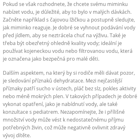
Pokud se však rozhodnete, že chcete svému miminku
nabízet vodu, je důležité, aby to bylo v malých dávkách.
Začněte například s čajovou lžičkou a postupně sledujte,
jak miminko reaguje. Je dobré se vyhnout podávání vody
před jídlem, aby se neztrácela chuť na výživu. Také je
třeba být obezřetný ohledně kvality vody; ideální je
používat kojeneckou vodu nebo filtrovanou vodu, která
je označena jako bezpečná pro malé děti.
Dalším aspektem, na který by si rodiče měli dávat pozor,
je sledování příznaků dehydratace. Mezi nejčastější
příznaky patří sucho v ústech, pláč bez slz, pokles aktivity
nebo méně mokrých plen. V takových případech je dobré
vykonat opatření, jako je nabídnutí vody, ale také
konzultace s pediatrem. Nezapomínejte, že i přílišné
množství vody může vést k nedostatečnému příjmu
potřebných živin, což může negativně ovlivnit zdravý
vývoj dítěte.