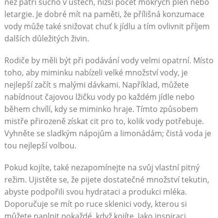
něž patří sucho v ústech, nižší počet mokrých plen nebo
letargie. Je dobré mít na paměti, že přílišná konzumace
vody může také snižovat chuť k jídlu a tím ovlivnit příjem
dalších důležitých živin.
Rodiče by měli být při podávání vody velmi opatrní. Místo
toho, aby miminku nabízeli velké množství vody, je
nejlepší začít s malými dávkami. Například, můžete
nabídnout čajovou lžičku vody po každém jídle nebo
během chvílí, kdy se miminko hraje. Tímto způsobem
mistře přirozeně získat cit pro to, kolik vody potřebuje.
Vyhněte se sladkým nápojům a limonádám; čistá voda je
tou nejlepší volbou.
Pokud kojíte, také nezapomínejte na svůj vlastní pitný
režim. Ujistěte se, že pijete dostatečné množství tekutin,
abyste podpořili svou hydrataci a produkci mléka.
Doporučuje se mít po ruce sklenici vody, kterou si
můžete naplnit pokaždé, když kojíte. Jako inspiraci