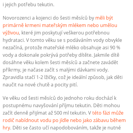
i jejich potřebu tekutin.
Novorozenci a kojenci do šesti měsíců by
měli být
primárně krmeni mateřským mlékem nebo umělou
výživou
, které jim poskytují veškerou potřebnou
hydrataci. V tomto věku se s podáváním vody obvykle
nezačíná, protože mateřské mléko obsahuje asi 90 %
vody a dokonale pokrývá potřeby dítěte. Jakmile dítě
dosáhne věku kolem šesti měsíců a začnete zavádět
příkrmy, je načase začít s malými dávkami vody.
Zpravidla stačí 1-2 lžičky, což je ideální způsob, jak děti
naučit na nové chutě a pocity pití.
Ve věku od šesti měsíců do jednoho roku dochází k
postupnému navyšování příjmu tekutin. Děti mohou
začít denně přijímat až 500 ml tekutin. V
této fázi může
rodič nabídnout vodu po jídle nebo jako zábavu během
hry
. Děti se často učí napodobováním, takže je nutné