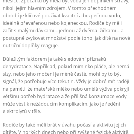
měsíce. Zpočátku by měla být voda jen doplňkem stravy,
nikoli jejím hlavním zdrojem. V tomto přechodném
období je klíčové používat kvalitní a bezpečnou vodu,
ideálně převařenou nebo kojeneckou. Rodiče by měli
začít s malými dávkami – jednou až dvěma lžičkami – a
postupně zvyšovat množství podle toho, jak dítě na nové
nutriční doplňky reaguje.
Důležitým faktorem je také sledování příznaků
dehydratace. Například, pokud miminko pláče, ale nemá
slzy, nebo jeho močení je méně časté, mohl by to být
signál, že potřebuje více tekutin. Vždy je dobré mít raději
na paměti, že mateřské mléko nebo umělá výživa pokryjí
většinu potřeb hydratace a že přílišná konzumace vody
může vést k nežádoucím komplikacím, jako je ředění
elektrolytů v těle.
Rodiče by také měli brát v úvahu počasí a aktivitu jejich
dítěte. V horkých dnech nebo při zvýšené fyzické aktivitě,