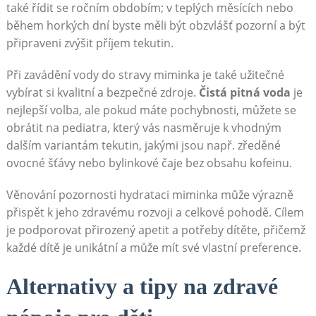
také řídit se ročním obdobím; v teplých měsících nebo
během horkých dní byste měli být obzvlášť pozorní a být
připraveni zvýšit příjem tekutin.
Při zavádění vody do stravy miminka je také užitečné
vybírat si kvalitní a bezpečné zdroje.
Čistá pitná voda
je
nejlepší volba, ale pokud máte pochybnosti, můžete se
obrátit na pediatra, který vás nasměruje k vhodným
dalším variantám tekutin, jakými jsou např. zředěné
ovocné šťávy nebo bylinkové čaje bez obsahu kofeinu.
Věnování pozornosti hydrataci miminka může výrazně
přispět k jeho zdravému rozvoji a celkové pohodě. Cílem
je podporovat přirozený apetit a potřeby dítěte, přičemž
každé dítě je unikátní a může mít své vlastní preference.
Alternativy a tipy na zdravé