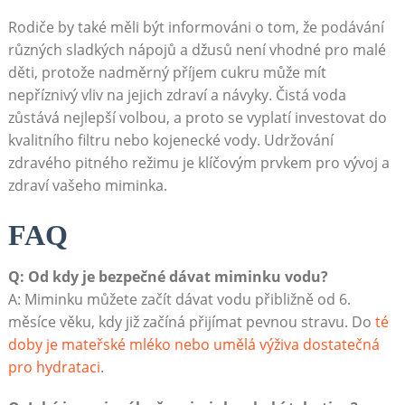
Rodiče by také měli být informováni o tom, že podávání
různých sladkých nápojů a džusů není vhodné pro malé
děti, protože nadměrný příjem cukru může mít
nepříznivý vliv na jejich zdraví a návyky. Čistá voda
zůstává nejlepší volbou, a proto se vyplatí investovat do
kvalitního filtru nebo kojenecké vody. Udržování
zdravého pitného režimu je klíčovým prvkem pro vývoj a
zdraví vašeho miminka.
FAQ
Q: Od kdy je bezpečné dávat miminku vodu?
A: Miminku můžete začít dávat vodu přibližně od 6.
měsíce věku, kdy již začíná přijímat pevnou stravu. Do
té
doby je mateřské mléko nebo umělá výživa dostatečná
pro hydrataci
.