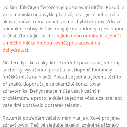
Dalším důležitým faktorem je pozorování dítěte. Pokud je
vaše miminko neobvykle plačtivé, letargické nebo málo
aktivní, může to znamenat, že mu chybí tekutiny. Zdravé
miminko je obvykle živé, reaguje na podněty a je schopné
hrát si. Zhoršující se chuť k
jídlu nebo odmítání kojení či
umělého mléka mohou rovněž poukazovat na
dehydrataci
.
Některé fyzické znaky, které můžete pozorovat, zahrnují
suché rty, vysušenou pokožku a sklopené fontanely
(měkká místa na hlavě). Pokud se jedná o jeden z těchto
příznaků, doporučuje se okamžitě konzultovat
zdravotníka. Dehydratace může vést k vážným
problémům, a proto je důležité jednat včas a zajistit, aby
vaše dítě dostávalo dostatek tekutin.
Rozumět potřebám vašeho miminka je klíčové pro jeho
zdravý vývoj. Pečlivě sledujte jakékoli zmíněné příznaky