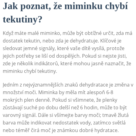
Jak poznat, že miminku chybí
tekutiny?
Když máte malé miminko, může být obtížné určit, zda má
dostatek tekutin, nebo zda je dehydratuje. Klíčové je
sledovat jemné signály, které vaše dítě vysílá, protože
jejich potřeby se liší od dospělých. Pokud si nejste jisti,
zde je několik indikátorů, které mohou jasně naznačit, že
miminku chybí tekutiny.
Jedním z nejvýznamnějších znaků dehydratace je změna v
množství moči. Miminka by měla mít alespoň 6-8
mokrých plen denně. Pokud si všimnete, že plenky
zůstávají suché po dobu delší než 6 hodin, může to být
varovný signál. Dále si všímejte barvy moči; tmavě žlutá
barva může indikovat nedostatek vody, zatímco světlá
nebo téměř čirá moč je známkou dobré hydratace.