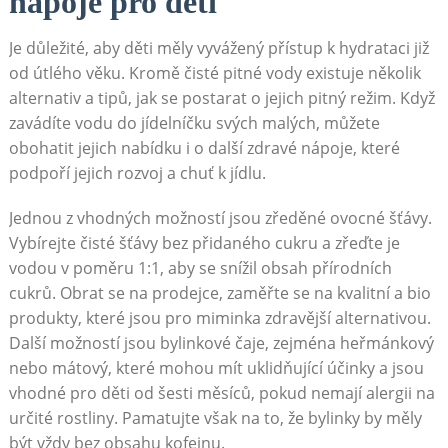
nápoje pro děti
Je důležité, aby děti měly vyvážený přístup k hydrataci již
od útlého věku. Kromě čisté pitné vody existuje několik
alternativ a tipů, jak se postarat o jejich pitný režim. Když
zavádíte vodu do jídelníčku svých malých, můžete
obohatit jejich nabídku i o další zdravé nápoje, které
podpoří jejich rozvoj a chuť k jídlu.
Jednou z vhodných možností jsou zředěné ovocné šťávy.
Vybírejte čisté šťávy bez přidaného cukru a zřeďte je
vodou v poměru 1:1, aby se snížil obsah přírodních
cukrů. Obrat se na prodejce, zaměřte se na kvalitní a bio
produkty, které jsou pro miminka zdravější alternativou.
Další možností jsou bylinkové čaje, zejména heřmánkový
nebo mátový, které mohou mít uklidňující účinky a jsou
vhodné pro děti od šesti měsíců, pokud nemají alergii na
určité rostliny. Pamatujte však na to, že bylinky by měly
být vždy bez obsahu kofeinu.