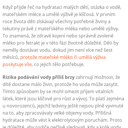
Když přijde řeč na hydrataci malých dětí, otázka o vodě,
mateřském mléce a umělé výživě je klíčová. V prvním
roce života děti získávají všechny potřebné živiny a
tekutiny právě z mateřského mléka nebo umělé výživy.
To znamená, že zdravé kojení nebo správně zvolené
mléko pro fetrakt je v této fázi životně důležité. Děti by
neměly dostávat vodu, dokud jim není více než šest
měsíců,
protože mateřské mléko či umělá výživa
poskytuje vše
, co jejich tělo potřebuje.
Rizika podávání vody příliš brzy
zahrnují možnost, že
dítě dostane málo živin, protože ho voda může zasytit.
Tímto způsobem by se mohl omezit příjem vitalních
látek, které jsou klíčové pro růst a vývoj. To platí zejména
u novorozenců, jejichž ledviny ještě nejsou plně vyvinuté
na to, aby zpracovávaly velké objemy vody. Přílišná
hydratace může vést k elektrolytovým poruchám. Proto
je důležité, aby rodiče pečlivě sledovali, kdy a kolik vody