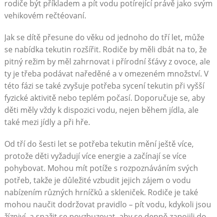
rodiče být příkladem a pít vodu potírející právě jako svým
vehikovém rečtéovaní.
Jak se dítě přesune do věku od jednoho do tří let, může
se nabídka tekutin rozšířit. Rodiče by měli dbát na to, že
pitný režim by měl zahrnovat i přírodní šťávy z ovoce, ale
ty je třeba podávat naředěné a v omezeném množství. V
této fázi se také zvyšuje potřeba sycení tekutin při vyšší
fyzické aktivitě nebo teplém počasí. Doporučuje se, aby
děti měly vždy k dispozici vodu, nejen během jídla, ale
také mezi jídly a při hře.
Od tří do šesti let se potřeba tekutin mění ještě více,
protože děti vyžadují více energie a začínají se více
pohybovat. Mohou mít potíže s rozpoznáváním svých
potřeb, takže je důležité vzbudit jejich zájem o vodu
nabízením různých hrníčků a skleniček. Rodiče je také
mohou naučit dodržovat pravidlo – pít vodu, kdykoli jsou
žízniví, a snažit se povzbuzovat, aby se denně zapojili do