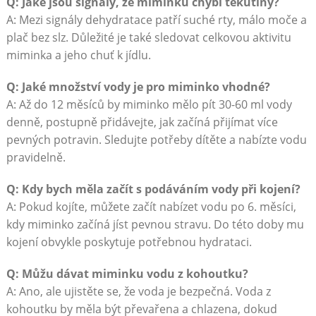
Q: Jaké jsou signály, že miminku chybí tekutiny?
A: Mezi signály dehydratace patří suché rty, málo moče a
plač bez slz. Důležité je také sledovat celkovou aktivitu
miminka a jeho chuť k jídlu.
Q: Jaké množství vody je pro miminko vhodné?
A: Až do 12 měsíců by miminko mělo pít 30-60 ml vody
denně, postupně přidávejte, jak začíná přijímat více
pevných potravin. Sledujte potřeby dítěte a nabízte vodu
pravidelně.
Q: Kdy bych měla začít s podáváním vody při kojení?
A: Pokud kojíte, můžete začít nabízet vodu po 6. měsíci,
kdy miminko začíná jíst pevnou stravu. Do této doby mu
kojení obvykle poskytuje potřebnou hydrataci.
Q: Můžu dávat miminku vodu z kohoutku?
A: Ano, ale ujistěte se, že voda je bezpečná. Voda z
kohoutku by měla být převařena a chlazena, dokud