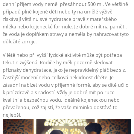
denní příjem vody neměl přesáhnout 500 ml. Ve většině
případů plně kojené děti nebo ty na umělé výživě
získávají většinu své hydratace právě z mateřského
mléka nebo kojenecké formule. Je dobré mít na paměti,
že voda je doplňkem stravy a neměla by nahrazovat tyto
důležité zdroje.
V létě nebo při vyšší fyzické aktivitě může být potřeba
tekutin zvýšená. Rodiče by měli pozorně sledovat
příznaky dehydratace, jako je nepravidelný pláč bez slz,
častější močení nebo celková neklidnost dítěte. Je
zásadní nabízet vodu v příjemné formě, aby se dítě učilo
k pití zdravě a s radostí. Vždy je dobré mít po ruce
kvalitní a bezpečnou vodu, ideálně kojeneckou nebo
převařenou, což zajistí, že vaše miminko dostává to
nejlepší.