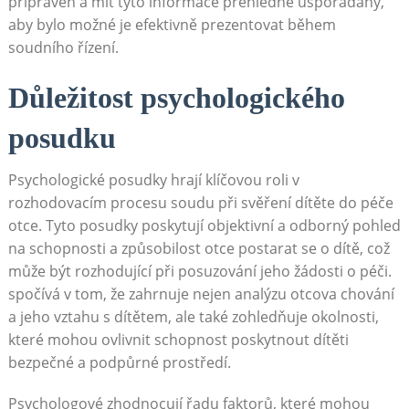
připraven a mít tyto informace přehledně uspořádány,
aby bylo možné je efektivně prezentovat během
soudního řízení.
Důležitost psychologického
posudku
Psychologické posudky hrají klíčovou roli v
rozhodovacím procesu soudu při svěření dítěte do péče
otce. Tyto posudky poskytují objektivní a odborný pohled
na schopnosti a způsobilost otce postarat se o dítě, což
může být rozhodující při posuzování jeho žádosti o péči.
spočívá v tom, že zahrnuje nejen analýzu otcova chování
a jeho vztahu s dítětem, ale také zohledňuje okolnosti,
které mohou ovlivnit schopnost poskytnout dítěti
bezpečné a podpůrné prostředí.
Psychologové zhodnocují řadu faktorů, které mohou