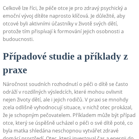
Celkově lze říci, že péče otce je pro zdravý psychický a
emoční vývoj dítěte naprosto klíčová. Je důležité, aby
otcové byli aktivními účastníky v životě svých dětí,
protože tím přispívají k formování jejich osobnosti a
budoucnosti.
Případové studie a příklady z
praxe
Náročnost soudních rozhodnutí o péči o dítě se často
odráží v rozdílných výsledcích, které mohou ovlivnit
nejen životy dětí, ale i jejich rodičů. V praxi se mnohdy
zcela odlišně vyhodnocují situace, v nichž otec prokázal,
že je schopným pečovatelem. Příkladem může být případ
otce, který se úspěšně ucházel o péči o své dítě poté, co
byla matka shledána neschopnou vytvářet zdravé
domácí prostředí. Otec, který investoval čas a energii do