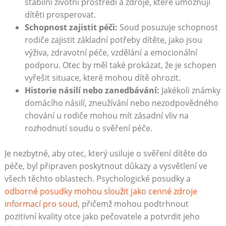
stabilní životní prostředí a zdroje, které umožňují
dítěti prosperovat.
Schopnost zajistit péči:
Soud posuzuje schopnost
rodiče zajistit základní potřeby dítěte, jako jsou
výživa, zdravotní péče, vzdělání a emocionální
podporu. Otec by měl také prokázat, že je schopen
vyřešit situace, které mohou dítě ohrozit.
Historie násilí nebo zanedbávání:
Jakékoli známky
domácího násilí, zneužívání nebo nezodpovědného
chování u rodiče mohou mít zásadní vliv na
rozhodnutí soudu o svěření péče.
Je nezbytné, aby otec, který usiluje o svěření dítěte do
péče, byl připraven poskytnout důkazy a vysvětlení ve
všech těchto oblastech. Psychologické posudky a
odborné posudky mohou sloužit jako cenné zdroje
informací pro soud
, přičemž mohou podtrhnout
pozitivní kvality otce jako pečovatele a potvrdit jeho