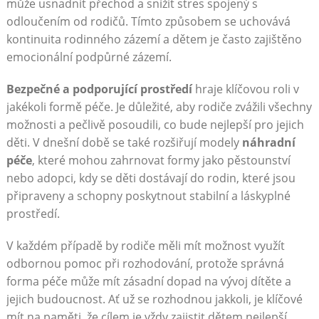
může usnadnit přechod a snížit stres spojený s
odloučením od rodičů. Tímto způsobem se uchovává
kontinuita rodinného zázemí a dětem je často zajištěno
emocionální podpůrné zázemí.
Bezpečné a podporující prostředí
hraje klíčovou roli v
jakékoli formě péče. Je důležité, aby rodiče zvážili všechny
možnosti a pečlivě posoudili, co bude nejlepší pro jejich
děti. V dnešní době se také rozšiřují modely
náhradní
péče
, které mohou zahrnovat formy jako pěstounství
nebo adopci, kdy se děti dostávají do rodin, které jsou
připraveny a schopny poskytnout stabilní a láskyplné
prostředí.
V každém případě by rodiče měli mít možnost využít
odbornou pomoc při rozhodování, protože správná
forma péče může mít zásadní dopad na vývoj dítěte a
jejich budoucnost. Ať už se rozhodnou jakkoli, je klíčové
mít na paměti, že cílem je vždy zajistit dětem nejlepší