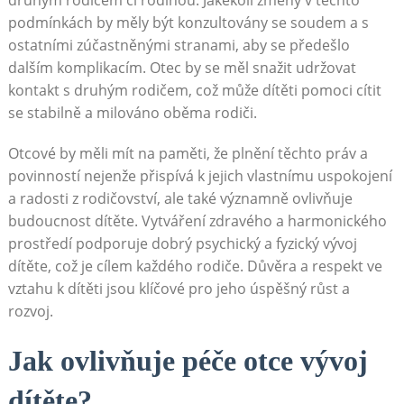
druhým rodičem či rodinou. Jakékoli změny v těchto
podmínkách by měly být konzultovány se soudem a s
ostatními zúčastněnými stranami, aby se předešlo
dalším komplikacím. Otec by se měl snažit udržovat
kontakt s druhým rodičem, což může dítěti pomoci cítit
se stabilně a milováno oběma rodiči.
Otcové by měli mít na paměti, že plnění těchto práv a
povinností nejenže přispívá k jejich vlastnímu uspokojení
a radosti z rodičovství, ale také významně ovlivňuje
budoucnost dítěte. Vytváření zdravého a harmonického
prostředí podporuje dobrý psychický a fyzický vývoj
dítěte, což je cílem každého rodiče. Důvěra a respekt ve
vztahu k dítěti jsou klíčové pro jeho úspěšný růst a
rozvoj.
Jak ovlivňuje péče otce vývoj
dítěte?