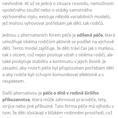
nevhodné. Ať už se jedná o situace rozvodu, nemožnosti
společného soužití nebo o otázky samotného
výchovného stylu, existuje několik variabilních modelů,
jež mohou vyhovovat potřebám jak dětí, tak rodičů.
Jednou z alternativních forem péče je
sdílená péče
, která
umožňuje oběma rodičům aktivně se podílet na výchově
dětí. Tento model zajišťuje, že děti tráví čas jak s matkou,
tak s otcem, což nejen posiluje vztah s oběma rodiči, ale
také poskytuje stabilitu a kontinuitu v jejich životě. Je
zásadní, aby rozvrh péče byl přizpůsoben potřebám dětí
a aby rodiče byli schopni komunikovat efektivně a s
respektem.
Další alternativou je
péče o dítě v rodině širšího
příbuzenstva
, která může zahrnovat prarodiče, tety,
strýce nebo jiné příbuzné. Tato forma péče má výhodu v
tom, že děti zůstávají v blízkém rodinném prostředí, což