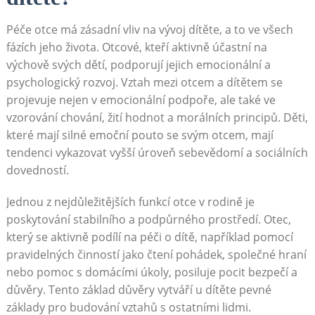
Péče otce má zásadní vliv na vývoj dítěte, a to ve všech
fázích jeho života. Otcové, kteří aktivně účastní na
výchově svých dětí, podporují jejich emocionální a
psychologický rozvoj. Vztah mezi otcem a dítětem se
projevuje nejen v emocionální podpoře, ale také ve
vzorování chování, žití hodnot a morálních principů. Děti,
které mají silné emoční pouto se svým otcem, mají
tendenci vykazovat vyšší úroveň sebevědomí a sociálních
dovedností.
Jednou z nejdůležitějších funkcí otce v rodině je
poskytování stabilního a podpůrného prostředí. Otec,
který se aktivně podílí na péči o dítě, například pomocí
pravidelných činností jako čtení pohádek, společné hraní
nebo pomoc s domácími úkoly, posiluje pocit bezpečí a
důvěry. Tento základ důvěry vytváří u dítěte pevné
základy pro budování vztahů s ostatními lidmi.