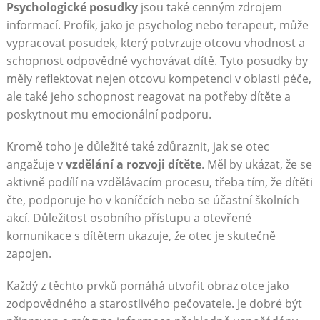
Psychologické posudky
jsou také cenným zdrojem
informací. Profík, jako je psycholog nebo terapeut, může
vypracovat posudek, který potvrzuje otcovu vhodnost a
schopnost odpovědně vychovávat dítě. Tyto posudky by
měly reflektovat nejen otcovu kompetenci v oblasti péče,
ale také jeho schopnost reagovat na potřeby dítěte a
poskytnout mu emocionální podporu.
Kromě toho je důležité také zdůraznit, jak se otec
angažuje v
vzdělání a rozvoji dítěte
. Měl by ukázat, že se
aktivně podílí na vzdělávacím procesu, třeba tím, že dítěti
čte, podporuje ho v koníčcích nebo se účastní školních
akcí. Důležitost osobního přístupu a otevřené
komunikace s dítětem ukazuje, že otec je skutečně
zapojen.
Každý z těchto prvků pomáhá utvořit obraz otce jako
zodpovědného a starostlivého pečovatele. Je dobré být