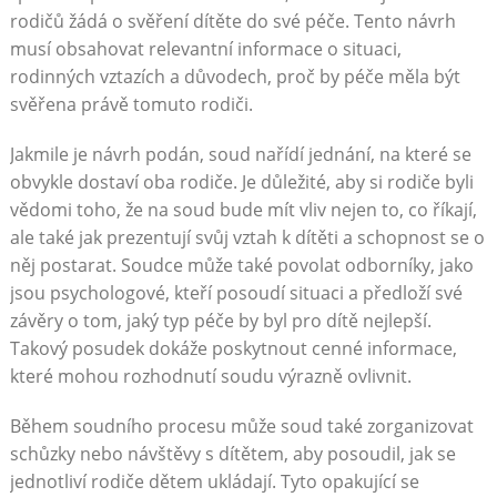
rodičů žádá o svěření dítěte do své péče. Tento návrh
musí obsahovat relevantní informace o situaci,
rodinných vztazích a důvodech, proč by péče měla být
svěřena právě tomuto rodiči.
Jakmile je návrh podán, soud nařídí jednání, na které se
obvykle dostaví oba rodiče. Je důležité, aby si rodiče byli
vědomi toho, že na soud bude mít vliv nejen to, co říkají,
ale také jak prezentují svůj vztah k dítěti a schopnost se o
něj postarat. Soudce může také povolat odborníky, jako
jsou psychologové, kteří posoudí situaci a předloží své
závěry o tom, jaký typ péče by byl pro dítě nejlepší.
Takový posudek dokáže poskytnout cenné informace,
které mohou rozhodnutí soudu výrazně ovlivnit.
Během soudního procesu může soud také zorganizovat
schůzky nebo návštěvy s dítětem, aby posoudil, jak se
jednotliví rodiče dětem ukládají. Tyto opakující se