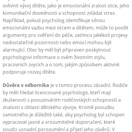
ovlivnit vývoj dítěte, jako je emocionální zralost otce, jeho
komunikační dovednosti a schopnost zvládat stres.
Například, pokud psycholog identifikuje silnou
emocionální vazbu mezi otcem a dítětem, může to posílit
argumenty pro svěření do péče, zatímco jakékoli projevy
nedostatečné pozornosti nebo emocí mohou být
alarmující. Otec by měl být připraven poskytnout
psychologovi informace o svém životním stylu,
pracovních zvycích a o tom, jakým způsobem aktivně
podporuje rozvoj dítěte.
Důvěra v odborníka
je v tomto procesu zásadní. Rodiče
by měli hledat licencované psychologe, kteří mají
zkušenosti s posuzováním rodičovských schopností a
znalosti v oblasti dětského vývoje. Kromě posudku
samotného je důležité také, aby psycholog byl schopen
vypracovat jasné a srozumitelné doporučení, které
soudci usnadní porozumění a přijetí jeho závěrů. V