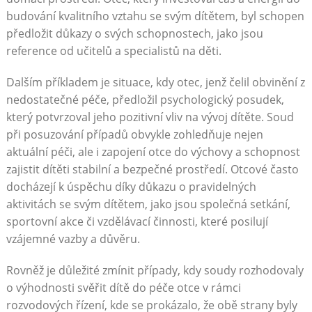
budování kvalitního vztahu se svým dítětem, byl schopen
předložit důkazy o svých schopnostech, jako jsou
reference od učitelů a specialistů na děti.
Dalším příkladem je situace, kdy otec, jenž čelil obvinění z
nedostatečné péče, předložil psychologický posudek,
který potvrzoval jeho pozitivní vliv na vývoj dítěte. Soud
při posuzování případů obvykle zohledňuje nejen
aktuální péči, ale i zapojení otce do výchovy a schopnost
zajistit dítěti stabilní a bezpečné prostředí. Otcové často
docházejí k úspěchu díky důkazu o pravidelných
aktivitách se svým dítětem, jako jsou společná setkání,
sportovní akce či vzdělávací činnosti, které posilují
vzájemné vazby a důvěru.
Rovněž je důležité zmínit případy, kdy soudy rozhodovaly
o výhodnosti svěřit dítě do péče otce v rámci
rozvodových řízení, kde se prokázalo, že obě strany byly