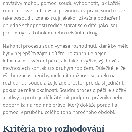
návštěvy mohou pomoci soudu vyhodnotit, jak každý
rodič plní své rodičovské povinnosti v praxi. Soud může
také posoudit, zda existují jakákoli závažná podezření
ohledně schopnosti rodiče starat se o dítě, jako jsou
problémy s alkoholem nebo užíváním drog.
Na konci procesu soud vynese rozhodnutí, které by mělo
být v nejlepším zájmu dítěte. To zahrnuje nejen
informace o svěření péče, ale také o výživě, výchově a
možnostech kontaktu s druhým rodičem. Důležité je, že
všichni zúčastnění by měli mít možnost se apelu na
rozhodnutí soudu a že je zde prostor pro další jednání,
pokud se mění okolnosti. Soudní proces o péči je složitý
a citlivý, a proto je důležité mít podporu právníka nebo
odborníka na rodinné právo, který dokáže poradit a
pomoci v průběhu celého toho náročného období.
Kritéria pro rozhodování