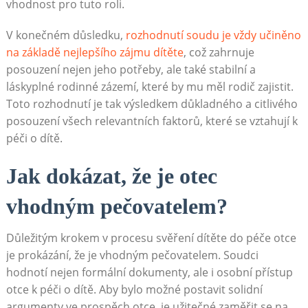
vhodnost pro tuto roli.
V konečném důsledku,
rozhodnutí soudu je vždy učiněno
na základě nejlepšího zájmu dítěte
, což zahrnuje
posouzení nejen jeho potřeby, ale také stabilní a
láskyplné rodinné zázemí, které by mu měl rodič zajistit.
Toto rozhodnutí je tak výsledkem důkladného a citlivého
posouzení všech relevantních faktorů, které se vztahují k
péči o dítě.
Jak dokázat, že je otec
vhodným pečovatelem?
Důležitým krokem v procesu svěření dítěte do péče otce
je prokázání, že je vhodným pečovatelem. Soudci
hodnotí nejen formální dokumenty, ale i osobní přístup
otce k péči o dítě. Aby bylo možné postavit solidní
argumenty ve prospěch otce, je užitečné zaměřit se na