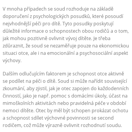
V mnoha případech se soud rozhoduje na základě
doporučení z psychologických posudků, které posoudí
nejvhodnější péči pro dítě. Tyto posudky poskytují
důležité informace o schopnostech obou rodičů a o tom,
jak mohou pozitivně ovlivnit vývoj dítěte. Je třeba
zdůraznit, že soud se nezaměřuje pouze na ekonomickou
situaci otce, ale i na emocionální a psychosociální aspekt
výchovy.
Dalším odlučujícím faktorem je schopnost otce aktivně
se podílet na péči o dítě. Soud si může nařídit související
zkoumání, aby zjistil, jak je otec zapojen do každodenních
činností, jako je např. pomoc s domácími úkoly, účast na
mimoškolních aktivitách nebo pravidelná péče v období
nemoci dítěte. Otec by měl být schopen prokázat ochotu
a schopnost sdílet výchovné povinnosti se second
rodičem, což může výrazně ovlivnit rozhodnutí soudu.