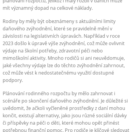
plánování rozpočtu, jelikož i malý rozdíl v daních může
mít významný dopad na celkové náklady.
Rodiny by měly být obeznámeny s aktuálními limity
daňového zvýhodnění, které se pravidelně mění v
závislosti na legislativních úpravách. Například v roce
2023 došlo k úpravě výše zvýhodnění, což může ovlivnit
výdaje na školní potřeby, zdravotní péči nebo
mimoškolní aktivity. Mnoho rodičů si ani neuvědomuje,
jaké všechny výdaje lze do těchto zvýhodnění zahrnout,
což může vést k nedostatečnému využití dostupné
podpory.
Plánování rodinného rozpočtu by mělo zahrnovat i
scénáře po skončení daňového zvýhodnění. Je důležité si
uvědomit, že ačkoli vyčleněné prostředky z daní mohou
končit, existují alternativy, jako jsou různé sociální dávky
či příspěvky na péči o děti, které mohou opět přinést
potřebnou finanční pomoc. Pro rodiče je klíčové sledovat