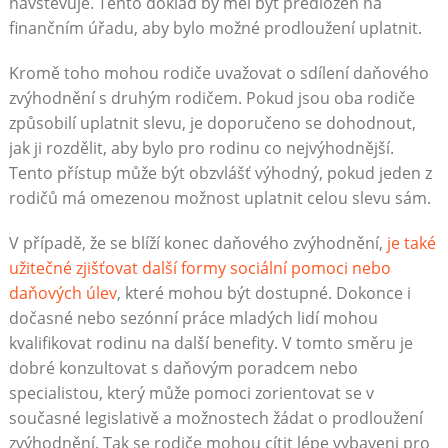
navštěvuje. Tento doklad by měl být předložen na
finančním úřadu, aby bylo možné prodloužení uplatnit.
Kromě toho mohou rodiče uvažovat o sdílení daňového
zvýhodnění s druhým rodičem. Pokud jsou oba rodiče
způsobilí uplatnit slevu, je doporučeno se dohodnout,
jak ji rozdělit, aby bylo pro rodinu co nejvýhodnější.
Tento přístup může být obzvlášť výhodný, pokud jeden z
rodičů má omezenou možnost uplatnit celou slevu sám.
V případě, že se blíží konec daňového zvýhodnění,
je také
užitečné zjišťovat další formy sociální pomoci nebo
daňových úlev
, které mohou být dostupné. Dokonce i
dočasné nebo sezónní práce mladých lidí mohou
kvalifikovat rodinu na další benefity. V tomto směru je
dobré konzultovat s daňovým poradcem nebo
specialistou, který může pomoci zorientovat se v
současné legislativě a možnostech žádat o prodloužení
zvýhodnění. Tak se rodiče mohou cítit lépe vybaveni pro