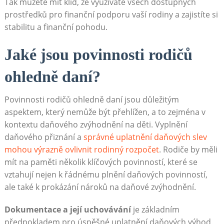
Tak můžete mít klid, že využíváte všech dostupných
prostředků pro finanční podporu vaší rodiny a zajistíte si
stabilitu a finanční pohodu.
Jaké jsou povinnosti rodičů
ohledně daní?
Povinnosti rodičů ohledně daní jsou důležitým
aspektem, který nemůže být přehlížen, a to zejména v
kontextu daňového zvýhodnění na děti. Vyplnění
daňového přiznání a
správné uplatnění daňových slev
mohou výrazně ovlivnit rodinný rozpočet
. Rodiče by měli
mít na paměti několik klíčových povinností, které se
vztahují nejen k řádnému plnění daňových povinností,
ale také k prokázání nároků na daňové zvýhodnění.
Dokumentace a její uchovávání
je základním
předpokladem pro úspěšné uplatnění daňových výhod.