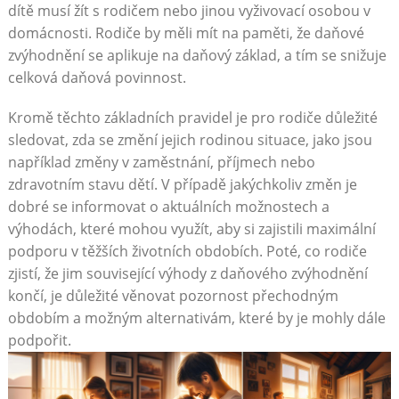
dítě musí žít s rodičem nebo jinou vyživovací osobou v
domácnosti. Rodiče by měli mít na paměti, že daňové
zvýhodnění se aplikuje na daňový základ, a tím se snižuje
celková daňová povinnost.
Kromě těchto základních pravidel je pro rodiče důležité
sledovat, zda se změní jejich rodinou situace, jako jsou
například změny v zaměstnání, příjmech nebo
zdravotním stavu dětí. V případě jakýchkoliv změn je
dobré se informovat o aktuálních možnostech a
výhodách, které mohou využít, aby si zajistili maximální
podporu v těžších životních obdobích. Poté, co rodiče
zjistí, že jim související výhody z daňového zvýhodnění
končí, je důležité věnovat pozornost přechodným
obdobím a možným alternativám, které by je mohly dále
podpořit.