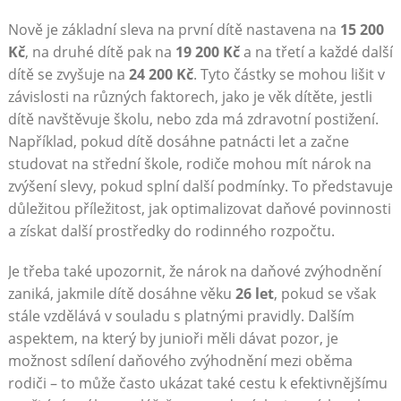
Nově je základní sleva na první dítě nastavena na
15 200
Kč
, na druhé dítě pak na
19 200 Kč
a na třetí a každé další
dítě se zvyšuje na
24 200 Kč
. Tyto částky se mohou lišit v
závislosti na různých faktorech, jako je věk dítěte, jestli
dítě navštěvuje školu, nebo zda má zdravotní postižení.
Například, pokud dítě dosáhne patnácti let a začne
studovat na střední škole, rodiče mohou mít nárok na
zvýšení slevy, pokud splní další podmínky. To představuje
důležitou příležitost, jak optimalizovat daňové povinnosti
a získat další prostředky do rodinného rozpočtu.
Je třeba také upozornit, že nárok na daňové zvýhodnění
zaniká, jakmile dítě dosáhne věku
26 let
, pokud se však
stále vzdělává v souladu s platnými pravidly. Dalším
aspektem, na který by junioři měli dávat pozor, je
možnost sdílení daňového zvýhodnění mezi oběma
rodiči – to může často ukázat také cestu k efektivnějšímu