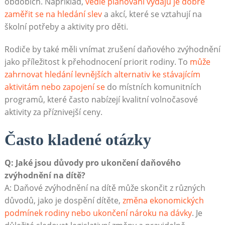
obdobích. Například,
vedle plánování výdajů je dobré
zaměřit se na hledání slev
a akcí, které se vztahují na
školní potřeby a aktivity pro děti.
Rodiče by také měli vnímat zrušení daňového zvýhodnění
jako příležitost k přehodnocení priorit rodiny. To
může
zahrnovat hledání levnějších alternativ ke stávajícím
aktivitám nebo zapojení se
do místních komunitních
programů, které často nabízejí kvalitní volnočasové
aktivity za příznivejší ceny.
Často kladené otázky
Q: Jaké jsou důvody pro ukončení daňového
zvýhodnění na dítě?
A: Daňové zvýhodnění na dítě může skončit z různých
důvodů, jako je dospění dítěte,
změna ekonomických
podmínek rodiny nebo ukončení nároku na dávky
. Je