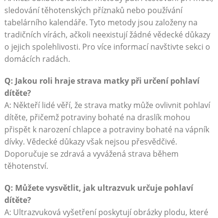
sledování těhotenských příznaků nebo používání
tabelárního kalendáře. Tyto metody jsou založeny na
tradičních vírách, ačkoli neexistují žádné vědecké důkazy
o jejich spolehlivosti. Pro více informací navštivte sekci o
domácích radách.
Q: Jakou roli hraje strava matky při určení pohlaví
dítěte?
A: Někteří lidé věří, že strava matky může ovlivnit pohlaví
dítěte, přičemž potraviny bohaté na draslík mohou
přispět k narození chlapce a potraviny bohaté na vápník
dívky. Vědecké důkazy však nejsou přesvědčivé.
Doporučuje se zdravá a vyvážená strava během
těhotenství.
Q: Můžete vysvětlit, jak ultrazvuk určuje pohlaví
dítěte?
A: Ultrazvuková vyšetření poskytují obrázky plodu, které