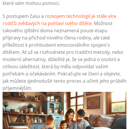
které vám mohou pomoci.
S postupem času a
rozvojem technologií je stále více
rodičů zvědavých na pohlaví svého dítěte
. Možnost
takového zjištění doma neznamená pouze etapu
přípravy na příchod nového člena rodiny, ale také
příležitost k prohloubení emocionálního spojení s
dítětem. Ať už se rozhodnete pro tradiční metody, nebo
moderní alternativy, důležité je, že se jedná o osobní a
citlivou záležitost, která by měla odpovídat vašim
potřebám a očekáváním. Pokračujte ve čtení a objevte,
jak můžete zjednodušit tento proces a učinit jeho průběh
příjemnějším.