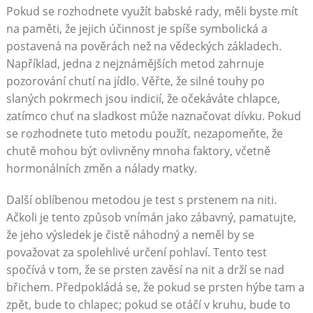
Pokud se rozhodnete využít babské rady, měli byste mít
na paměti, že jejich účinnost je spíše symbolická a
postavená na pověrách než na vědeckých základech.
Například, jedna z nejznámějších metod zahrnuje
pozorování chutí na jídlo. Věřte, že silné touhy po
slaných pokrmech jsou indicií, že očekáváte chlapce,
zatímco chuť na sladkost může naznačovat dívku. Pokud
se rozhodnete tuto metodu použít, nezapomeňte, že
chutě mohou být ovlivněny mnoha faktory, včetně
hormonálních změn a nálady matky.
Další oblíbenou metodou je test s prstenem na niti.
Ačkoli je tento způsob vnímán jako zábavný, pamatujte,
že jeho výsledek je čistě náhodný a neměl by se
považovat za spolehlivé určení pohlaví. Tento test
spočívá v tom, že se prsten zavěsí na nit a drží se nad
břichem. Předpokládá se, že pokud se prsten hýbe tam a
zpět, bude to chlapec; pokud se otáčí v kruhu, bude to