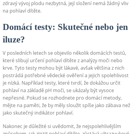
zdravý vývoj plodu nezbytná, její složení nemá žádný vliv
na pohlaví dítěte.
Domácí testy: Skutečné nebo jen
iluze?
V posledních letech se objevilo několik domácích testů,
které slibují určení pohlaví dítěte z analýzy moči nebo
krve. Tyto testy mohou být lákavé, avšak většina z nich
postrádá potřebné vědecké ověření a jejich spolehlivost
je nízká. Například testy, které tvrdí, že dokážou určit
pohlaví na základě pH moči, se ukázaly být vysoce
nepřesné. Pokud se rozhodnete pro domácí metody,
mějte na paměti, že by měly sloužit spíše jako zábava než
jako skutečný indikátor pohlaví.
Nakonec je důležité si uvědomit, že nejspolehlivějším
způsobem, jak zjistit pohlaví dítěte, zůstává ultrazvukové