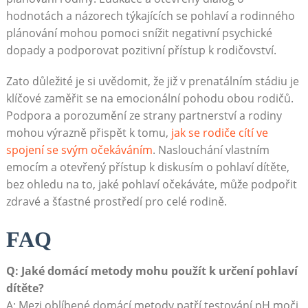
hodnotách a názorech týkajících se pohlaví a rodinného
plánování mohou pomoci snížit negativní psychické
dopady a podporovat pozitivní přístup k rodičovství.
Zato důležité je si uvědomit, že již v prenatálním stádiu je
klíčové zaměřit se na emocionální pohodu obou rodičů.
Podpora a porozumění ze strany partnerství a rodiny
mohou výrazně přispět k tomu,
jak se rodiče cítí ve
spojení se svým očekáváním
. Naslouchání vlastním
emocím a otevřený přístup k diskusím o pohlaví dítěte,
bez ohledu na to, jaké pohlaví očekáváte, může podpořit
zdravé a šťastné prostředí pro celé rodině.
FAQ
Q: Jaké domácí metody mohu použít k určení pohlaví
dítěte?
A: Mezi oblíbené domácí metody patří testování pH moči,