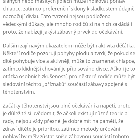
slaných nebo masitých jídlech může indikovat pohlaví
chlapce, zatímco preferenční sklony k sladkostem údajně
naznačují dívku. Tato tvrzení nejsou podložena
vědeckými důkazy, ale mnoho rodičů si na nich zakládá i
proto, že nabízejí jakýsi zábavný prvek do očekávání.
Dalším zajímavým ukazatelem může být i aktivita děťátka.
Někteří rodiče pozorují pohyby plodu a tvrdí, že pokud se
dítě pohybuje více a aktivněji, může to znamenat chlapce,
zatímco klidnější chování je připisováno dívce. Ačkoli je to
otázka osobních zkušeností, pro některé rodiče může být
sledování těchto „příznaků“ součástí zábavy spojené s
těhotenstvím.
Začátky těhotenství jsou plné očekávání a napětí, proto
je důležité si uvědomit, že ačkoli existují různé teorie a
rady, nejsou vždy přesné. Je dobré mít na paměti, že
zdraví dítěte je prioritou, zatímco metody určování
pohlaví by měly zůstat spíše zábavnou součástí tohoto