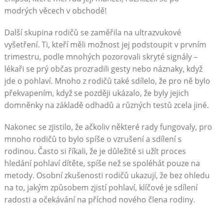
modrých věcech v obchodě!
Další skupina rodičů se zaměřila na ultrazvukové
vyšetření. Ti, kteří měli možnost jej podstoupit v prvním
trimestru, podle mnohých pozorovali skryté signály –
lékaři se prý občas prozradili gesty nebo náznaky, když
jde o pohlaví. Mnoho z rodičů také sdílelo, že pro ně bylo
překvapením, když se později ukázalo, že byly jejich
domněnky na základě odhadů a různých testů zcela jiné.
Nakonec se zjistilo, že ačkoliv některé rady fungovaly, pro
mnoho rodičů to bylo spíše o vzrušení a sdílení s
rodinou. Často si říkali, že je důležité si užít proces
hledání pohlaví dítěte, spíše než se spoléhát pouze na
metody. Osobní zkušenosti rodičů ukazují, že bez ohledu
na to, jakým způsobem zjistí pohlaví, klíčové je sdílení
radosti a očekávání na příchod nového člena rodiny.