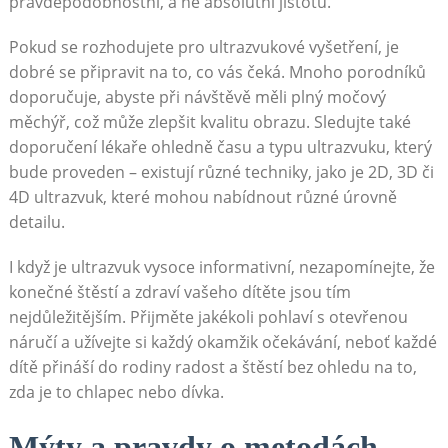
pravděpodobnostní, a ne absolutní jistotu.
Pokud se rozhodujete pro ultrazvukové vyšetření, je
dobré se připravit na to, co vás čeká. Mnoho porodníků
doporučuje, abyste při návštěvě měli plný močový
měchýř, což může zlepšit kvalitu obrazu. Sledujte také
doporučení lékaře ohledně času a typu ultrazvuku, který
bude proveden – existují různé techniky, jako je 2D, 3D či
4D ultrazvuk, které mohou nabídnout různé úrovně
detailu.
I když je ultrazvuk vysoce informativní, nezapomínejte, že
konečné štěstí a zdraví vašeho dítěte jsou tím
nejdůležitějším. Přijměte jakékoli pohlaví s otevřenou
náručí a užívejte si každý okamžik očekávání, neboť každé
dítě přináší do rodiny radost a štěstí bez ohledu na to,
zda je to chlapec nebo dívka.
Mýty a pravdy o metodách