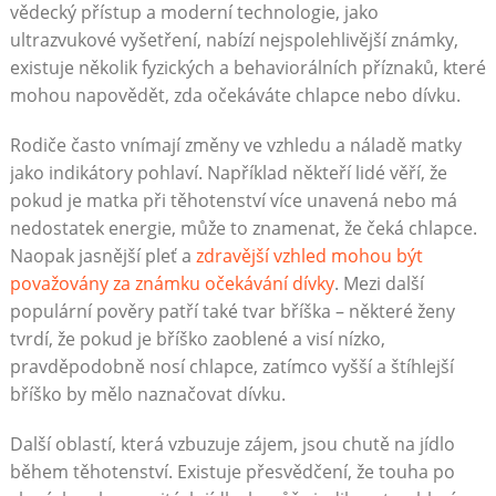
vědecký přístup a moderní technologie, jako
ultrazvukové vyšetření, nabízí nejspolehlivější známky,
existuje několik fyzických a behaviorálních příznaků, které
mohou napovědět, zda očekáváte chlapce nebo dívku.
Rodiče často vnímají změny ve vzhledu a náladě matky
jako indikátory pohlaví. Například někteří lidé věří, že
pokud je matka při těhotenství více unavená nebo má
nedostatek energie, může to znamenat, že čeká chlapce.
Naopak jasnější pleť a
zdravější vzhled mohou být
považovány za známku očekávání dívky
. Mezi další
populární pověry patří také tvar bříška – některé ženy
tvrdí, že pokud je bříško zaoblené a visí nízko,
pravděpodobně nosí chlapce, zatímco vyšší a štíhlejší
bříško by mělo naznačovat dívku.
Další oblastí, která vzbuzuje zájem, jsou chutě na jídlo
během těhotenství. Existuje přesvědčení, že touha po