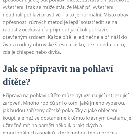
vyšetření. I tak se může stát, že lékař při vyšetření
neodhalí pohlaví pravdivě – a to je normální. Místo obav
z přesnosti různých metod je lepší soustředit se na
radost z očekávání a přijmout jakékoli pohlaví s
otevřeným srdcem. Každé dítě je jedinečné a přináší do
života rodiny obrovské štěstí a lásku, bez ohledu na to,
zda je chlapec nebo dívka.
Jak se připravit na pohlaví
dítěte?
Příprava na pohlaví dítěte může být vzrušující i stresující
zároveň. Mnoho rodičů sní o tom, jaké jméno vyberou,
jak budou zařízeny dětské pokojíčky a jaké oblečení
koupí, ale než se dostaneme k těmto krásným úvahám, je
užitečné mít na paměti několik praktických a
emocionálních aspektů, které mohou tento proces