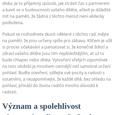
dívka. Je to příjemný způsob, jak strávit čas s partnerem
a bavit se o budoucnosti vašeho dítěte, ačkoli je důležité
mít na paměti, že žádná z těchto metod není vědecky
podložena.
Pokud se rozhodnete zkusit některé z těchto rad, mějte
na paměti, že jsou určeny spíše pro zábavu. Klíčem je užít
si proces očekávání a pamatovat si, že konečné štěstí a
zdraví vašeho dítěte jsou tím nejdůležitějším, ať už to
bude chlapec nebo dívka. Vytvoření vřelých vzpomínek
na toto období je mnohem cennější než samotné určení
pohlaví. Buďte otevření, sdílejte své pocity a radosti s
ostatními, a nezapomínejte, že každé dítě, bez ohledu na
pohlaví, přináší do života rodičů mnoho důvodů k
radosti.
Význam a spolehlivost