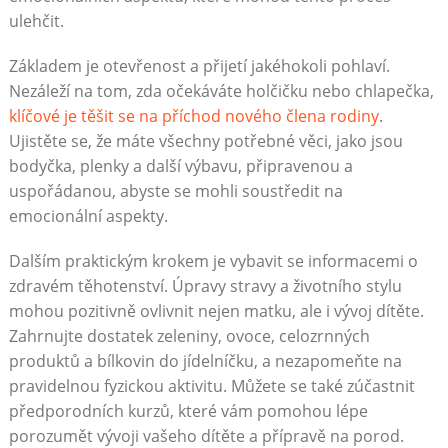
ulehčit.
Základem je otevřenost a přijetí jakéhokoli pohlaví.
Nezáleží na tom, zda očekáváte holčičku nebo chlapečka,
klíčové je těšit se na příchod nového člena rodiny
.
Ujistěte se, že máte všechny potřebné věci, jako jsou
bodyčka, plenky a další výbavu, připravenou a
uspořádanou, abyste se mohli soustředit na
emocionální aspekty.
Dalším praktickým krokem je vybavit se informacemi o
zdravém těhotenství. Úpravy stravy a životního stylu
mohou pozitivně ovlivnit nejen matku, ale i vývoj dítěte.
Zahrnujte dostatek zeleniny, ovoce, celozrnných
produktů a bílkovin do jídelníčku, a nezapomeňte na
pravidelnou fyzickou aktivitu. Můžete se také zúčastnit
předporodních kurzů, které vám pomohou lépe
porozumět vývoji vašeho dítěte a přípravě na porod.