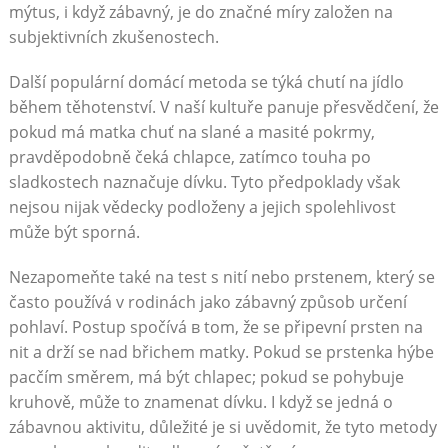
mýtus, i když zábavný, je do značné míry založen na
subjektivních zkušenostech.
Další populární domácí metoda se týká chutí na jídlo
během těhotenství. V naší kultuře panuje přesvědčení, že
pokud má matka chuť na slané a masité pokrmy,
pravděpodobně čeká chlapce, zatímco touha po
sladkostech naznačuje dívku. Tyto předpoklady však
nejsou nijak vědecky podloženy a jejich spolehlivost
může být sporná.
Nezapomeňte také na test s nití nebo prstenem, který se
často používá v rodinách jako zábavný způsob určení
pohlaví. Postup spočívá в tom, že se připevní prsten na
nit a drží se nad břichem matky. Pokud se prstenka hýbe
pacčím směrem, má být chlapec; pokud se pohybuje
kruhově, může to znamenat dívku. I když se jedná o
zábavnou aktivitu, důležité je si uvědomit, že tyto metody