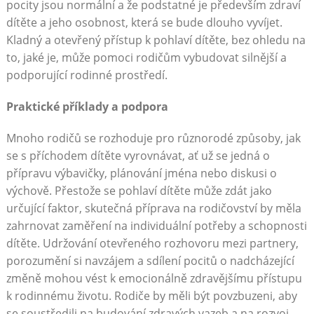
pocity jsou normální a že podstatné je především zdraví
dítěte a jeho osobnost, která se bude dlouho vyvíjet.
Kladný a otevřený přístup k pohlaví dítěte, bez ohledu na
to, jaké je, může pomoci rodičům vybudovat silnější a
podporující rodinné prostředí.
Praktické příklady a podpora
Mnoho rodičů se rozhoduje pro různorodé způsoby, jak
se s příchodem dítěte vyrovnávat, ať už se jedná o
přípravu výbavičky, plánování jména nebo diskusi o
výchově. Přestože se pohlaví dítěte může zdát jako
určující faktor, skutečná příprava na rodičovství by měla
zahrnovat zaměření na individuální potřeby a schopnosti
dítěte. Udržování otevřeného rozhovoru mezi partnery,
porozumění si navzájem a sdílení pocitů o nadcházející
změně mohou vést k emocionálně zdravějšímu přístupu
k rodinnému životu. Rodiče by měli být povzbuzeni, aby
se soustředili na budování zdravých vazeb a na rozvoj