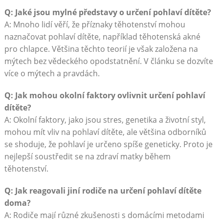
Q: Jaké jsou mylné představy o určení pohlaví dítěte?
A: Mnoho lidí věří, že příznaky těhotenství mohou
naznačovat pohlaví dítěte, například těhotenská akné
pro chlapce. Většina těchto teorií je však založena na
mýtech bez vědeckého opodstatnění. V článku se dozvíte
více o mýtech a pravdách.
Q: Jak mohou okolní faktory ovlivnit určení pohlaví
dítěte?
A: Okolní faktory, jako jsou stres, genetika a životní styl,
mohou mít vliv na pohlaví dítěte, ale většina odborníků
se shoduje, že pohlaví je určeno spíše geneticky. Proto je
nejlepší soustředit se na zdraví matky během
těhotenství.
Q: Jak reagovali jiní rodiče na určení pohlaví dítěte
doma?
A: Rodiče mají různé zkušenosti s domácími metodami