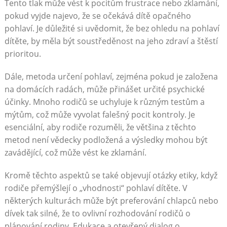
Tento tlak může vést k pocitům frustrace nebo zklamání,
pokud vyjde najevo, že se očekává dítě opačného
pohlaví. Je důležité si uvědomit, že bez ohledu na pohlaví
dítěte, by měla být soustředěnost na jeho zdraví a štěstí
prioritou.
Dále, metoda určení pohlaví, zejména pokud je založena
na domácích radách, může přinášet určité psychické
účinky. Mnoho rodičů se uchyluje k různým testům a
mýtům, což může vyvolat falešný pocit kontroly. Je
esenciální, aby rodiče rozuměli, že většina z těchto
metod není vědecky podložená a výsledky mohou být
zavádějící, což může vést ke zklamání.
Kromě těchto aspektů se také objevují otázky etiky, když
rodiče přemýšlejí o „vhodnosti“ pohlaví dítěte. V
některých kulturách může být preferování chlapců nebo
dívek tak silné, že to ovlivní rozhodování rodičů o
plánování rodiny. Edukace a otevřený dialog o