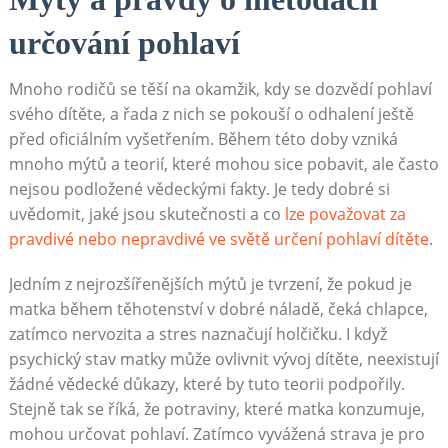
určování pohlaví
Mnoho rodičů se těší na okamžik, kdy se dozvědí pohlaví
svého dítěte, a řada z nich se pokouší o odhalení ještě
před oficiálním vyšetřením. Během této doby vzniká
mnoho mýtů a teorií, které mohou sice pobavit, ale často
nejsou podložené vědeckými fakty. Je tedy dobré si
uvědomit, jaké jsou skutečnosti a co
lze považovat za
pravdivé nebo nepravdivé ve světě určení pohlaví dítěte
.
Jedním z nejrozšířenějších mýtů je tvrzení, že pokud je
matka během těhotenství v dobré náladě, čeká chlapce,
zatímco nervozita a stres naznačují holčičku. I když
psychický stav matky může ovlivnit vývoj dítěte, neexistují
žádné vědecké důkazy, které by tuto teorii podpořily.
Stejně tak se říká, že potraviny, které matka konzumuje,
mohou určovat pohlaví. Zatímco vyvážená strava je pro