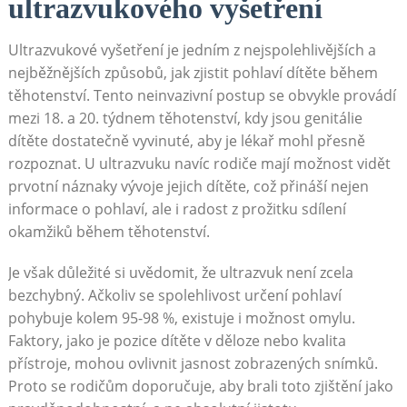
ultrazvukového vyšetření
Ultrazvukové vyšetření je jedním z nejspolehlivějších a
nejběžnějších způsobů, jak zjistit pohlaví dítěte během
těhotenství. Tento neinvazivní postup se obvykle provádí
mezi 18. a 20. týdnem těhotenství, kdy jsou genitálie
dítěte dostatečně vyvinuté, aby je lékař mohl přesně
rozpoznat. U ultrazvuku navíc rodiče mají možnost vidět
prvotní náznaky vývoje jejich dítěte, což přináší nejen
informace o pohlaví, ale i radost z prožitku sdílení
okamžiků během těhotenství.
Je však důležité si uvědomit, že ultrazvuk není zcela
bezchybný. Ačkoliv se spolehlivost určení pohlaví
pohybuje kolem 95-98 %, existuje i možnost omylu.
Faktory, jako je pozice dítěte v děloze nebo kvalita
přístroje, mohou ovlivnit jasnost zobrazených snímků.
Proto se rodičům doporučuje, aby brali toto zjištění jako