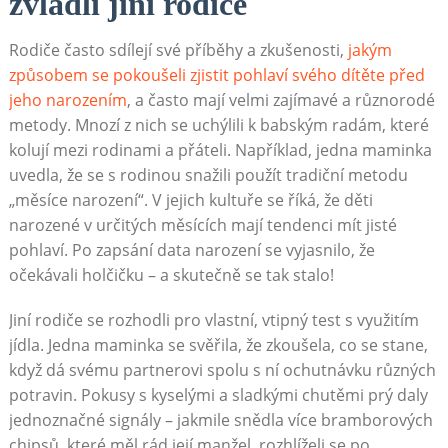
zvládli jiní rodiče
Rodiče často sdílejí své příběhy a zkušenosti,
jakým
způsobem se pokoušeli zjistit pohlaví svého dítěte před
jeho narozením
, a často mají velmi zajímavé a různorodé
metody. Mnozí z nich se uchýlili k babským radám, které
kolují mezi rodinami a přáteli. Například, jedna maminka
uvedla, že se s rodinou snažili použít tradiční metodu
„měsíce narození“. V jejich kultuře se říká, že děti
narozené v určitých měsících mají tendenci mít jisté
pohlaví. Po zapsání data narození se vyjasnilo, že
očekávali holčičku – a skutečně se tak stalo!
Jiní rodiče se rozhodli pro vlastní, vtipný test s využitím
jídla. Jedna maminka se svěřila, že zkoušela, co se stane,
když dá svému partnerovi spolu s ní ochutnávku různých
potravin. Pokusy s kyselými a sladkými chutěmi prý daly
jednoznačné signály – jakmile snědla více bramborových
chipsů, které měl rád její manžel, rozhlíželi se po