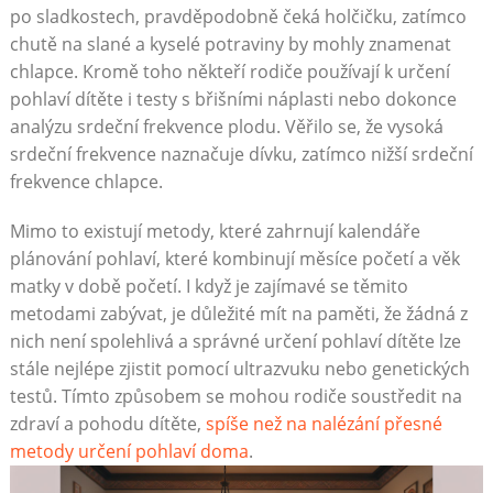
po sladkostech, pravděpodobně čeká holčičku, zatímco
chutě na slané a kyselé potraviny by mohly znamenat
chlapce. Kromě toho někteří rodiče používají k určení
pohlaví dítěte i testy s břišními náplasti nebo dokonce
analýzu srdeční frekvence plodu. Věřilo se, že vysoká
srdeční frekvence naznačuje dívku, zatímco nižší srdeční
frekvence chlapce.
Mimo to existují metody, které zahrnují kalendáře
plánování pohlaví, které kombinují měsíce početí a věk
matky v době početí. I když je zajímavé se těmito
metodami zabývat, je důležité mít na paměti, že žádná z
nich není spolehlivá a správné určení pohlaví dítěte lze
stále nejlépe zjistit pomocí ultrazvuku nebo genetických
testů. Tímto způsobem se mohou rodiče soustředit na
zdraví a pohodu dítěte,
spíše než na nalézání přesné
metody určení pohlaví doma
.