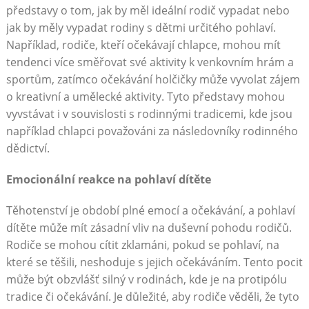
představy o tom, jak by měl ideální rodič vypadat nebo
jak by měly vypadat rodiny s dětmi určitého pohlaví.
Například, rodiče, kteří očekávají chlapce, mohou mít
tendenci více směřovat své aktivity k venkovním hrám a
sportům, zatímco očekávání holčičky může vyvolat zájem
o kreativní a umělecké aktivity. Tyto představy mohou
vyvstávat i v souvislosti s rodinnými tradicemi, kde jsou
například chlapci považováni za následovníky rodinného
dědictví.
Emocionální reakce na pohlaví dítěte
Těhotenství je období plné emocí a očekávání, a pohlaví
dítěte může mít zásadní vliv na duševní pohodu rodičů.
Rodiče se mohou cítit zklamáni, pokud se pohlaví, na
které se těšili, neshoduje s jejich očekáváním. Tento pocit
může být obzvlášť silný v rodinách, kde je na protipólu
tradice či očekávání. Je důležité, aby rodiče věděli, že tyto