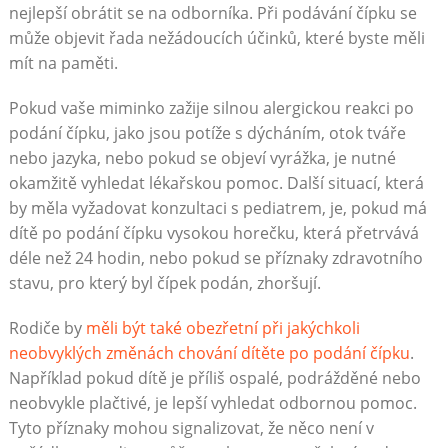
nejlepší obrátit se na odborníka. Při podávání čípku se
může objevit řada nežádoucích účinků, které byste měli
mít na paměti.
Pokud vaše miminko zažije silnou alergickou reakci po
podání čípku, jako jsou potíže s dýcháním, otok tváře
nebo jazyka, nebo pokud se objeví vyrážka, je nutné
okamžitě vyhledat lékařskou pomoc. Další situací, která
by měla vyžadovat konzultaci s pediatrem, je, pokud má
dítě po podání čípku vysokou horečku, která přetrvává
déle než 24 hodin, nebo pokud se příznaky zdravotního
stavu, pro který byl čípek podán, zhoršují.
Rodiče by
měli být také obezřetní při jakýchkoli
neobvyklých změnách chování dítěte po podání čípku
.
Například pokud dítě je příliš ospalé, podrážděné nebo
neobvykle plačtivé, je lepší vyhledat odbornou pomoc.
Tyto příznaky mohou signalizovat, že něco není v