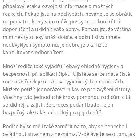
příbalový leták a osvojit si informace o možných
reakcích. Pokud jste na pochybách, neváhejte se obrátit
na pediatra, který vám může poskytnout konkrétní
doporučení a uklidnit vaše obavy. Pamatujte, že většina
miminek tyto léky snáší dobře, a pokud si všimnete
neobvyklých symptomů, je dobré je okamžitě
konzultovat s odborníkem.
Mnozí rodiče také vyjadřují obavy ohledně hygieny a
bezpečnosti při aplikaci čípku. Ujistěte se, že máte čisté
ruce a že čípek je uložen v hygienických podmínkách.
Můžete použít jednorázové rukavice pro zvýšení čistoty.
Všechny tyto jednoduché kroky pomohou rodičům cítit
se klidněji a zajistí, že proces podání bude nejen
bezpečný, ale také pohodlný pro jejich dítě.
Rodiče by se měli také zaměřit na to, aby se nenechali
ovládnout strachem z neznáma. Vzdělávejte se o tom, jak