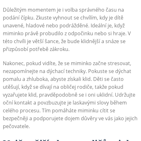
Důležitým momentem je i volba správného času na
podání čípku. Zkuste vyhnout se chvílím, kdy je dítě
unavené, hladové nebo podrážděné. Ideální je, když
miminko právě probudilo z odpočinku nebo si hraje. V
této chvíli je větší šance, že bude klidnější a snáze se
přizpůsobí potřebě zákroku.
Nakonec, pokud vidíte, že se miminko začne stresovat,
nezapomínejte na dýchací techniky. Pokuste se dýchat
pomalu a zhluboka, abyste získali klid. Děti se často
utěšují, když se dívají na obličej rodiče, takže pokud
vyzařujete klid, pravděpodobně se i oni uklidní. Udržujte
oční kontakt a povzbuzujte je laskavými slovy během
celého procesu. Tím pomáháte miminku cítit se
bezpečněji a podporujete dojem důvěry ve vás jako jejich
pečovatele.