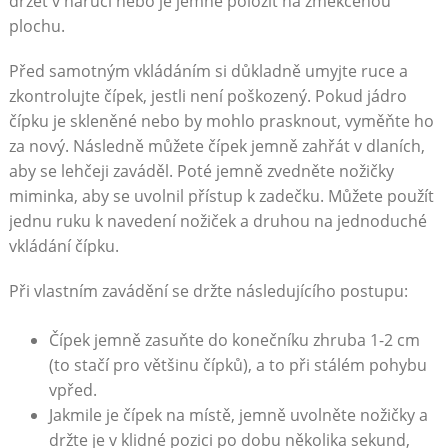
držet v náručí nebo je jemně položit na změkčenou
plochu.
Před samotným vkládáním si důkladně umyjte ruce a
zkontrolujte čípek, jestli není poškozený. Pokud jádro
čípku je skleněné nebo by mohlo prasknout, vyměňte ho
za nový. Následně můžete čípek jemně zahřát v dlaních,
aby se lehčeji zaváděl. Poté jemně zvedněte nožičky
miminka, aby se uvolnil přístup k zadečku. Můžete použít
jednu ruku k navedení nožiček a druhou na jednoduché
vkládání čípku.
Při vlastním zavádění se držte následujícího postupu:
Čípek jemně zasuňte do konečníku zhruba 1-2 cm
(to stačí pro většinu čípků), a to při stálém pohybu
vpřed.
Jakmile je čípek na místě, jemně uvolněte nožičky a
držte je v klidné pozici po dobu několika sekund,