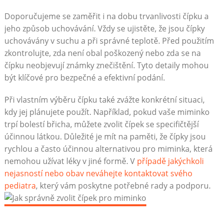
Doporučujeme se zaměřit i na dobu trvanlivosti čípku a
jeho způsob uchovávání. Vždy se ujistěte, že jsou čípky
uchovávány v suchu a při správné teplotě. Před použitím
zkontrolujte, zda není obal poškozený nebo zda se na
čípku neobjevují známky znečištění. Tyto detaily mohou
být klíčové pro bezpečné a efektivní podání.
Při vlastním výběru čípku také zvážte konkrétní situaci,
kdy jej plánujete použít. Například, pokud vaše miminko
trpí bolestí břicha, můžete zvolit čípek se specifičtější
účinnou látkou. Důležité je mít na paměti, že čípky jsou
rychlou a často účinnou alternativou pro miminka, která
nemohou užívat léky v jiné formě. V
případě jakýchkoli
nejasností nebo obav neváhejte kontaktovat svého
pediatra
, který vám poskytne potřebné rady a podporu.