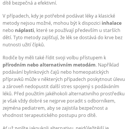
dítě bezpečná a efektivní.
V případech, kdy je potřebné podávat léky a klasické
metody nejsou možné, mohou být k dispozici
inhalace
nebo
náplasti
, které se používají především u starších
dětí. Tyto metody zajišťují, že lék se dostává do krve bez
nutnosti užití čípků.
Rodiče by měli také řídit svoji volbu přístupem k
přírodním nebo alternativním metodám
. Například
podávání bylinkových čajů nebo homeopatických
přípravků může v některých případech poskytnout úlevu
a zároveň nedopustit další stres spojený s podáváním
léků. Před použitím jakéhokoli alternativního prostředku
je však vždy dobré se nejprve poradit s odborníkem,
zejména pediatrem, aby se zajistila bezpečnost a
vhodnost terapeutického postupu pro dítě.
Ať už zvolíte jakoukoli alternativu, nejdůležitější je