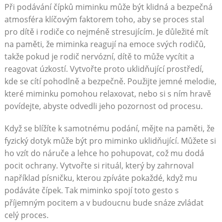
Při podávání čípků miminku může být klidná a bezpečná
atmosféra klíčovým faktorem toho, aby se proces stal
pro dítě i rodiče co nejméně stresujícím. Je důležité mít
na paměti, že miminka reagují na emoce svých rodičů,
takže pokud je rodič nervózní, dítě to může vycítit a
reagovat úzkostí. Vytvořte proto uklidňující prostředí,
kde se cítí pohodlně a bezpečně. Použijte jemné melodie,
které miminku pomohou relaxovat, nebo si s ním hravě
povídejte, abyste odvedli jeho pozornost od procesu.
Když se blížíte k samotnému podání, mějte na paměti, že
fyzický dotyk může být pro miminko uklidňující. Můžete si
ho vzít do náruče a lehce ho pohupovat, což mu dodá
pocit ochrany. Vytvořte si rituál, který by zahrnoval
například písničku, kterou zpíváte pokaždé, když mu
podáváte čípek. Tak miminko spojí toto gesto s
příjemným pocitem a v budoucnu bude snáze zvládat
celý proces.