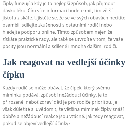
čípky fungují a kdy je to nejlepší způsob, jak přijmout
dávku léku. Čím více informací budete mít, tím větší
jistotu získáte. Ujistěte se, že se ve svých obavách necítíte
osamělí; sdílejte zkušenosti s ostatními rodiči nebo
hledejte podporu online. Tímto způsobem nejen že
získáte praktické rady, ale také se utvrdíte v tom, že vaše
pocity jsou normální a sdílené i mnoha dalšími rodiči.
Jak reagovat na vedlejší účinky
čípku
Každý rodič se může obávat, že čípek, který svému
miminku podává, způsobí nežádoucí účinky. Je to
přirozené, neboť zdraví dětí je pro rodiče prioritou. Je
však důležité si uvědomit, že většina miminek čípky snáší
dobře a nežádoucí reakce jsou vzácné. Jak tedy reagovat,
pokud se objeví vedlejší účinky?