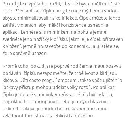
Pokud jde o způsob použití, ideálně byste měli mít čisté
ruce. Před aplikací čípku umyjte ruce mýdlem a vodou,
abyste minimalizovali riziko infekce. Čípek můžete lehce
zahřát v dlaních, aby měkčí konzistence usnadnila
aplikaci. Lehněte si s miminkem na boku a jemně
zvedněte jeho nožičky k bříšku. Jakmile je čípek připraven
k vložení, jemně ho zaveďte do konečníku, a ujistěte se,
že je správně usazen.
Kromě toho, pokud jste poprvé rodičem a máte obavy z
podávání čípků, nezapomeňte, že trpělivost a klid jsou
klíčové. Děti často reagují emocemi, takže vaše ujištění a
laskavý přístup mohou udělat velký rozdíl. Po aplikaci
čípku je dobré s miminkem zůstat ještě chvíli v klidu,
například ho pohoupáním nebo jemným hlazením
uklidnit. Takové jednoduché kroky vám pomohou
zvládnout tuto situaci s lehkostí a důvěrou.