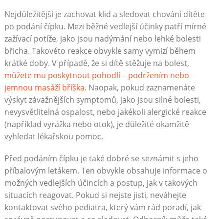
Nejdůležitější je zachovat klid a sledovat chování dítěte
po podání čípku. Mezi běžné vedlejší účinky patří mírné
zažívací potíže, jako jsou nadýmání nebo lehké bolesti
břicha. Takovéto reakce obvykle samy vymizí během
krátké doby. V případě, že si dítě stěžuje na bolest,
můžete mu poskytnout pohodlí – podržením nebo
jemnou masáží bříška
. Naopak, pokud zaznamenáte
výskyt závažnějších symptomů, jako jsou silné bolesti,
nevysvětlitelná ospalost, nebo jakékoli alergické reakce
(například vyrážka nebo otok), je důležité okamžitě
vyhledat lékařskou pomoc.
Před podáním čípku je také dobré se seznámit s jeho
příbalovým letákem. Ten obvykle obsahuje informace o
možných vedlejších účincích a postup, jak v takových
situacích reagovat. Pokud si nejste jisti, neváhejte
kontaktovat svého pediatra, který vám rád poradí, jak