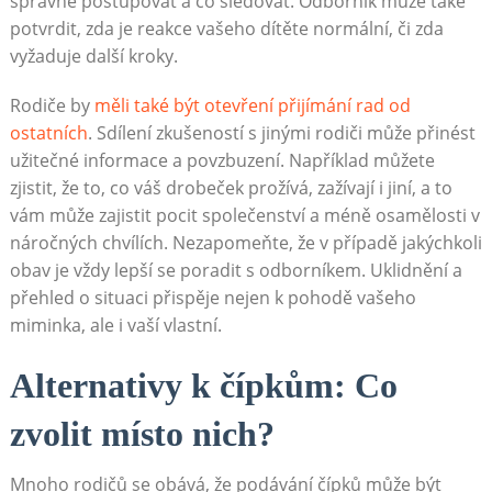
správně postupovat a co sledovat. Odborník může také
potvrdit, zda je reakce vašeho dítěte normální, či zda
vyžaduje další kroky.
Rodiče by
měli také být otevření přijímání rad od
ostatních
. Sdílení zkušeností s jinými rodiči může přinést
užitečné informace a povzbuzení. Například můžete
zjistit, že to, co váš drobeček prožívá, zažívají i jiní, a to
vám může zajistit pocit společenství a méně osamělosti v
náročných chvílích. Nezapomeňte, že v případě jakýchkoli
obav je vždy lepší se poradit s odborníkem. Uklidnění a
přehled o situaci přispěje nejen k pohodě vašeho
miminka, ale i vaší vlastní.
Alternativy k čípkům: Co
zvolit místo nich?
Mnoho rodičů se obává, že podávání čípků může být