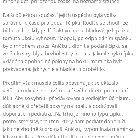
mnohé děti přirozenou reakcí na neznámé situace.
Další důležitou součástí jejich úspěchu byla volba
správného času pro podání čípku. Rodiče se shodli, že
během dne, kdy je dítě aktivní nebo hladové, je lepší se
tomuto úkolu vyhnout. Naopak, po odpoledním spánku
bylo mnohem snazší Aničku uklidnit a podání čípku se
změnilo v rychlý a bezbolestný proces. Jakmile byla čípka
vkládána z pohodlné polohy na boku, maminka byla
překvapena, jak rychle a hladce to proběhlo.
Předtím však musela čelila obavám. Jak se ukázalo,
většina rodičů se obává reakcí svého dítěte po podání
léku. Aby se vyhnuli předávkování a vedlejším účinkům,
důkladně si přečetli pokyny na obalu a dodržovali
doporučení pediatra. „Na trhu je mnoho typů čípků,
proto jsme si vybrali ten, který nám pediatr doporučil
jako nejvhodnější pro naši Aničku,“ vzpomínala maminka,
když namítala, že vzdělání je klíčem k sebevědomému