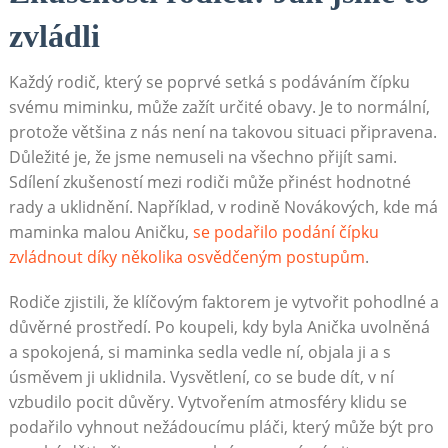
zvládli
Každý rodič, který se poprvé setká s podáváním čípku
svému miminku, může zažít určité obavy. Je to normální,
protože většina z nás není na takovou situaci připravena.
Důležité je, že jsme nemuseli na všechno přijít sami.
Sdílení zkušeností mezi rodiči může přinést hodnotné
rady a uklidnění. Například, v rodině Novákových, kde má
maminka malou Aničku,
se podařilo podání čípku
zvládnout díky několika osvědčeným postupům
.
Rodiče zjistili, že klíčovým faktorem je vytvořit pohodlné a
důvěrné prostředí. Po koupeli, kdy byla Anička uvolněná
a spokojená, si maminka sedla vedle ní, objala ji a s
úsměvem ji uklidnila. Vysvětlení, co se bude dít, v ní
vzbudilo pocit důvěry. Vytvořením atmosféry klidu se
podařilo vyhnout nežádoucímu pláči, který může být pro