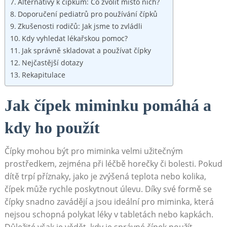
Alternativy k čípkům: Co zvolit místo nich?
Doporučení pediatrů pro používání čípků
Zkušenosti rodičů: Jak jsme to zvládli
Kdy vyhledat lékařskou pomoc?
Jak správně skladovat a používat čípky
Nejčastější dotazy
Rekapitulace
Jak čípek miminku pomáhá a
kdy ho použít
Čípky mohou být pro miminka velmi užitečným
prostředkem, zejména při léčbě horečky či bolesti. Pokud
dítě trpí příznaky, jako je zvýšená teplota nebo kolika,
čípek může rychle poskytnout úlevu. Díky své formě se
čípky snadno zavádějí a jsou ideální pro miminka, která
nejsou schopná polykat léky v tabletách nebo kapkách.
Důležité však je vědět, kdy je správné čípek použít.