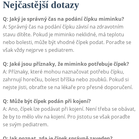
Nejčastější dotazy
Q: Jaký je správný čas na podání čípku miminku?
A: Správný čas na podání čípku závisí na zdravotním
stavu dítěte. Pokud je miminko neklidné, má teplotu
nebo bolesti, může být vhodné čípek podat. Poraďte se
však vždy nejprve s pediatrem.
Q: Jaké jsou příznaky, že miminko potřebuje čípek?
A: Příznaky, které mohou naznačovat potřebu čípku,
zahrnují horečku, bolest bříška nebo zoubků. Pokud si
nejste jisti, obraťte se na lékaře pro přesné doporučení.
Q: Může být čípek podán při kojení?
A: Ano, čípek lze podávat při kojení. Není třeba se obávat,
že by to mělo vliv na kojení. Pro jistotu se však poraďte
se svým pediatrem.
Q: Jak poznat, zda je čípek správně zaveden?