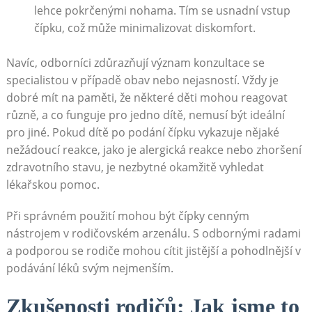
lehce pokrčenými nohama. Tím se usnadní vstup
čípku, což může minimalizovat diskomfort.
Navíc, odborníci zdůrazňují význam konzultace se
specialistou v případě obav nebo nejasností. Vždy je
dobré mít na paměti, že některé děti mohou reagovat
různě, a co funguje pro jedno dítě, nemusí být ideální
pro jiné. Pokud dítě po podání čípku vykazuje nějaké
nežádoucí reakce, jako je alergická reakce nebo zhoršení
zdravotního stavu, je nezbytné okamžitě vyhledat
lékařskou pomoc.
Při správném použití mohou být čípky cenným
nástrojem v rodičovském arzenálu. S odbornými radami
a podporou se rodiče mohou cítit jistější a pohodlnější v
podávání léků svým nejmenším.
Zkušenosti rodičů: Jak jsme to