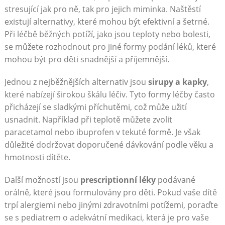
stresující jak pro ně, tak pro jejich miminka. Naštěstí
existují alternativy, které mohou být efektivní a šetrné.
Při léčbě běžných potíží, jako jsou teploty nebo bolesti,
se můžete rozhodnout pro jiné formy podání léků, které
mohou být pro děti snadnější a příjemnější.
Jednou z nejběžnějších alternativ jsou
sirupy a kapky
,
které nabízejí širokou škálu léčiv. Tyto formy léčby často
přicházejí se sladkými příchutěmi, což může užití
usnadnit. Například při teplotě můžete zvolit
paracetamol nebo ibuprofen v tekuté formě. Je však
důležité dodržovat doporučené dávkování podle věku a
hmotnosti dítěte.
Další možností jsou
prescriptionní léky
podávané
orálně, které jsou formulovány pro děti. Pokud vaše dítě
trpí alergiemi nebo jinými zdravotními potížemi, poraďte
se s pediatrem o adekvátní medikaci, která je pro vaše