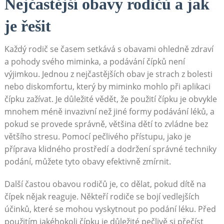
Nejčastější obavy rodičů a jak
je řešit
Každý rodič se časem setkává s obavami ohledně zdraví
a pohody svého miminka, a podávání čípků není
výjimkou. Jednou z nejčastějších obav je strach z bolesti
nebo diskomfortu, který by miminko mohlo při aplikaci
čípku zažívat. Je důležité vědět, že použití čípku je obvykle
mnohem méně invazivní než jiné formy podávání léků, a
pokud se provede správně, většina dětí to zvládne bez
většího stresu. Pomocí pečlivého přístupu, jako je
příprava klidného prostředí a dodržení správné techniky
podání, můžete tyto obavy efektivně zmírnit.
Další častou obavou rodičů je, co dělat, pokud dítě na
čípek nějak reaguje. Někteří rodiče se bojí vedlejších
účinků, které se mohou vyskytnout po podání léku. Před
použitím jakéhokoli čípku je důležité pečlivě si přečíst