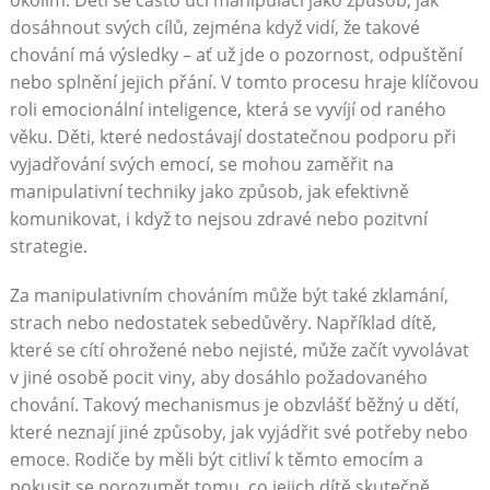
dosáhnout svých cílů, zejména když vidí, že takové
chování má výsledky – ať už jde o pozornost, odpuštění
nebo splnění jejich přání. V tomto procesu hraje klíčovou
roli emocionální inteligence, která se vyvíjí od raného
věku. Děti, které nedostávají dostatečnou podporu při
vyjadřování svých emocí, se mohou zaměřit na
manipulativní techniky jako způsob, jak efektivně
komunikovat, i když to nejsou zdravé nebo pozitvní
strategie.
Za manipulativním chováním může být také zklamání,
strach nebo nedostatek sebedůvěry. Například dítě,
které se cítí ohrožené nebo nejisté, může začít vyvolávat
v jiné osobě pocit viny, aby dosáhlo požadovaného
chování. Takový mechanismus je obzvlášť běžný u dětí,
které neznají jiné způsoby, jak vyjádřit své potřeby nebo
emoce. Rodiče by měli být citliví k těmto emocím a
pokusit se porozumět tomu, co jejich dítě skutečně