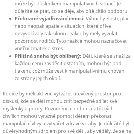
může být důsledkem manipulativních situací. Je
důležité se ptát, co se děje, aby dítě cítilo podporu.
Přehnané vyjadřování emocí:
Výbuchy zlosti, pláč
nebo naopak apatie v situacích, které dříve
nevyvolávaly tak silnou reakci, by měly vyvolat
pozornost rodičů. Tyto reakce mohou naznačovat
vnitřní zmatek a stres.
Přílišná snaha být oblíbený:
Děti, které se snaží za
každou cenu zavděčit ostatním, mohou být pod
tlakem, což může vést k manipulativnímu chování
ze strany jejich okolí.
Rodiče by měli aktivně vytvářet otevřený prostor pro
diskusi, kde se děti mohou cítit bezpečně sdílet své
myšlenky a pocity. Rozumění a podpora v těžkých
chvílích mohou výrazně pomoci dětem překonat
manipulační vlivy a vytvářet zdravé vztahy. Je důležité být
důvěryhodným zdrojem pro své děti, aby věděly, že se na