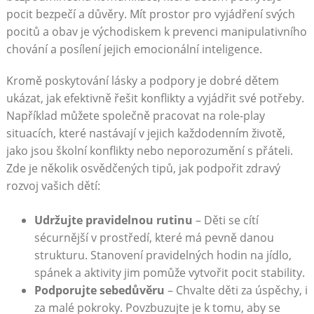
pocit bezpečí a důvěry. Mít prostor pro vyjádření svých
pocitů a obav je východiskem k prevenci manipulativního
chování a posílení jejich emocionální inteligence.
Kromě poskytování lásky a podpory je dobré dětem
ukázat, jak efektivně řešit konflikty a vyjádřit své potřeby.
Například můžete společně pracovat na role-play
situacích, které nastávají v jejich každodenním životě,
jako jsou školní konflikty nebo neporozumění s přáteli.
Zde je několik osvědčených tipů, jak podpořit zdravý
rozvoj vašich dětí:
Udržujte pravidelnou rutinu
– Děti se cítí
sécurnější v prostředí, které má pevně danou
strukturu. Stanovení pravidelných hodin na jídlo,
spánek a aktivity jim pomůže vytvořit pocit stability.
Podporujte sebedůvěru
– Chvalte děti za úspěchy, i
za malé pokroky. Povzbuzujte je k tomu, aby se