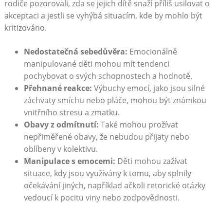
rodiče pozorovali, zda se jejich dítě snaží příliš usilovat o
akceptaci a jestli se vyhýbá situacím, kde by mohlo být
kritizováno.
Nedostatečná sebedůvěra:
Emocionálně
manipulované děti mohou mít tendenci
pochybovat o svých schopnostech a hodnotě.
Přehnané reakce:
Výbuchy emocí, jako jsou silné
záchvaty smíchu nebo pláče, mohou být známkou
vnitřního stresu a zmatku.
Obavy z odmítnutí:
Také mohou prožívat
nepřiměřené obavy, že nebudou přijaty nebo
oblíbeny v kolektivu.
Manipulace s emocemi:
Děti mohou zažívat
situace, kdy jsou využívány k tomu, aby splnily
očekávání jiných, například ačkoli retorické otázky
vedoucí k pocitu viny nebo zodpovědnosti.