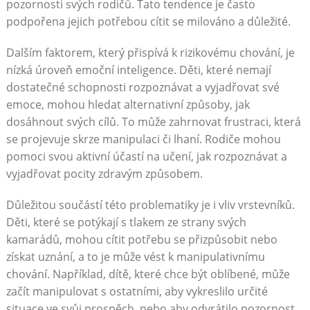
pozornosti svých rodičů. Tato tendence je často
podpořena jejich potřebou cítit se milováno a důležité.
Dalším faktorem, který přispívá k rizikovému chování, je
nízká úroveň emoční inteligence. Děti, které nemají
dostatečné schopnosti rozpoznávat a vyjadřovat své
emoce, mohou hledat alternativní způsoby, jak
dosáhnout svých cílů. To může zahrnovat frustraci, která
se projevuje skrze manipulaci či lhaní. Rodiče mohou
pomoci svou aktivní účastí na učení, jak rozpoznávat a
vyjadřovat pocity zdravým způsobem.
Důležitou součástí této problematiky je i vliv vrstevníků.
Děti, které se potýkají s tlakem ze strany svých
kamarádů, mohou cítit potřebu se přizpůsobit nebo
získat uznání, a to je může vést k manipulativnímu
chování. Například, dítě, které chce být oblíbené, může
začít manipulovat s ostatními, aby vykreslilo určité
situace ve svůj prospěch, nebo aby odvrátilo pozornost