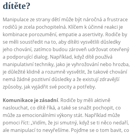
dítěte?
Manipulace ze strany dětí může být náročná a frustrace
rodičů je zcela pochopitelná. Klíčem k účinné reakci je
kombinace porozumění, empatie a asertivity. Rodiče by
se měli soustředit na to, aby dítěti vysvětlili důsledky
jeho chování, zatímco budou zároveň udržovat otevřený
a podporující dialog. Například, když dítě používá
manipulativní techniky, jako je vyhrožování nebo hrozba,
je důležité klidně a rozumně vysvětlit, že takové chování
nemá žádné pozitivní důsledky a že existují zdravější
způsoby, jak vyjádřit své pocity a potřeby.
Komunikace je zásadní
. Rodiče by měli aktivně
naslouchat, co dítě říká, a také se snažit pochopit, co
může za emocionálními výkony stát. Například může
pomoci říct: „Vidím, že jsi smutný, když se ti něco nedaří,
ale manipulací to nevyřešíme. Pojďme se o tom bavit, co