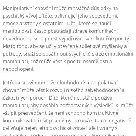
Manipulativní chování může mít vážné důsledky na
psychický vývoj dítěte, ovlivňující jeho sebevědomí,
emoce a vztahy s ostatními. Děti, které se naučí
manipulovat, často postrádají zdravé komunikační
dovednosti a schopnost vyjadřovat své skutečné pocity.
Místo toho, aby se učily otevřeně sdílet své myšlenky a
potřeby, snaží se dosáhnout svých cílů skrze emocionální
manipulaci, což může vést k pocitu osamělosti a
nepochopení.
Je třeba si uvědomit, že dlouhodobé manipulativní
chování může vést k rozvoji nízkého sebehodnocení a
úzkostných poruch. Dítě, které neustále používá
manipulaci, aby dosáhlo požadovaných výsledků, si může
vštípit přesvědčení, že není schopno konstruktivně
komunikovat a řešit problémy. Taková situace negativně
ovlivňuje nejen jeho psychické zdraví, ale i vztahy s
vrstevníky a rodinou, protože úspěšná komunikace se