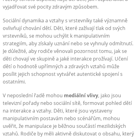
vyjadřovat své pocity zdravým způsobem.
Sociální dynamika a vztahy s vrstevníky také významně
ovlivňují chování dětí. Děti, které zažívají tlak od svých
vrstevníků, se mohou uchýlit k manipulativním
strategiím, aby získaly uznání nebo se vyhnuly odmítnutí.
Je důležité, aby rodiče věnovali pozornost tomu, jak se
děti chovají ve skupině a jaké interakce prožívají. Učení
dětí o hodnotě upřímných a zdravých vztahů může
posílit jejich schopnost vytvářet autentické spojení s
ostatními.
V neposlední řadě mohou
mediální vlivy
, jako jsou
televizní pořady nebo sociální sítě, formovat pohled dětí
na interakce a vztahy. Děti, které jsou vystaveny
manipulativním postavám nebo scénářům, mohou
uvěřit, že manipulace je běžnou součástí mezilidských
vztahů. Rodiče by měli aktivně diskutovat o obsahu, který