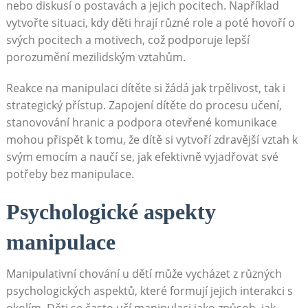
nebo diskusí o postavách a jejich pocitech. Například
vytvořte situaci, kdy děti hrají různé role a poté hovoří o
svých pocitech a motivech, což podporuje lepší
porozumění mezilidským vztahům.
Reakce na manipulaci dítěte si žádá jak trpělivost, tak i
strategický přístup. Zapojení dítěte do procesu učení,
stanovování hranic a podpora otevřené komunikace
mohou přispět k tomu, že dítě si vytvoří zdravější vztah k
svým emocím a naučí se, jak efektivně vyjadřovat své
potřeby bez manipulace.
Psychologické aspekty
manipulace
Manipulativní chování u dětí může vycházet z různých
psychologických aspektů, které formují jejich interakci s
okolím. Děti se často učí manipulaci jako způsob, jak