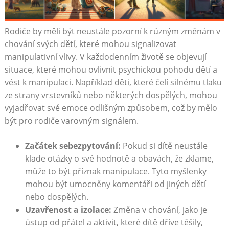
Rodiče by měli být neustále pozorní k různým změnám v
chování svých dětí, které mohou signalizovat
manipulativní vlivy. V každodenním životě se objevují
situace, které mohou ovlivnit psychickou pohodu dětí a
vést k manipulaci. Například děti, které čelí silnému tlaku
ze strany vrstevníků nebo některých dospělých, mohou
vyjadřovat své emoce odlišným způsobem, což by mělo
být pro rodiče varovným signálem.
Začátek sebezpytování:
Pokud si dítě neustále
klade otázky o své hodnotě a obavách, že zklame,
může to být příznak manipulace. Tyto myšlenky
mohou být umocněny komentáři od jiných dětí
nebo dospělých.
Uzavřenost a izolace:
Změna v chování, jako je
ústup od přátel a aktivit, které dítě dříve těšily,