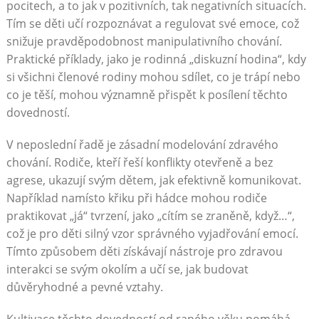
pocitech, a to jak v pozitivních, tak negativních situacích.
Tím se děti učí rozpoznávat a regulovat své emoce, což
snižuje pravděpodobnost manipulativního chování.
Praktické příklady, jako je rodinná „diskuzní hodina“, kdy
si všichni členové rodiny mohou sdílet, co je trápí nebo
co je těší, mohou významně přispět k posílení těchto
dovedností.
V neposlední řadě je zásadní modelování zdravého
chování. Rodiče, kteří řeší konflikty otevřeně a bez
agrese, ukazují svým dětem, jak efektivně komunikovat.
Například namísto křiku při hádce mohou rodiče
praktikovat „já“ tvrzení, jako „cítím se zraněně, když…“,
což je pro děti silný vzor správného vyjadřování emocí.
Tímto způsobem děti získávají nástroje pro zdravou
interakci se svým okolím a učí se, jak budovat
důvěryhodné a pevné vztahy.
Kultivace těchto dovedností od raného věku pomáhá