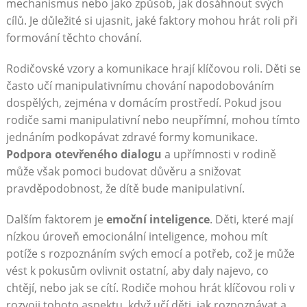
mechanismus nebo jako způsob, jak dosáhnout svých
cílů. Je důležité si ujasnit, jaké faktory mohou hrát roli při
formování těchto chování.
Rodičovské vzory a komunikace hrají klíčovou roli. Děti se
často učí manipulativnímu chování napodobováním
dospělých, zejména v domácím prostředí. Pokud jsou
rodiče sami manipulativní nebo neupřímní, mohou tímto
jednáním podkopávat zdravé formy komunikace.
Podpora otevřeného dialogu
a upřímnosti v rodině
může však pomoci budovat důvěru a snižovat
pravděpodobnost, že dítě bude manipulativní.
Dalším faktorem je
emoční inteligence
. Děti, které mají
nízkou úroveň emocionální inteligence, mohou mít
potíže s rozpoznáním svých emocí a potřeb, což je může
vést k pokusům ovlivnit ostatní, aby daly najevo, co
chtějí, nebo jak se cítí. Rodiče mohou hrát klíčovou roli v
rozvoji tohoto aspektu, když učí děti, jak rozpoznávat a