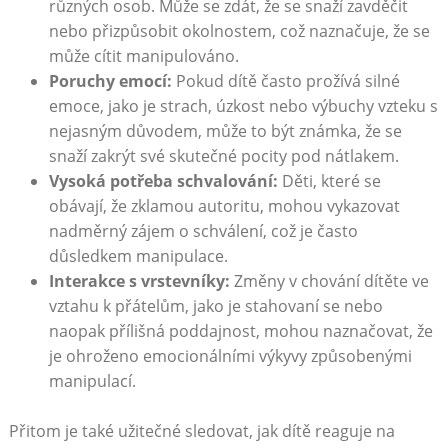
různých osob. Může se zdát, že se snaží zavděčit
nebo přizpůsobit okolnostem, což naznačuje, že se
může cítit manipulováno.
Poruchy emocí:
Pokud dítě často prožívá silné
emoce, jako je strach, úzkost nebo výbuchy vzteku s
nejasným důvodem, může to být známka, že se
snaží zakrýt své skutečné pocity pod nátlakem.
Vysoká potřeba schvalování:
Děti, které se
obávají, že zklamou autoritu, mohou vykazovat
nadměrný zájem o schválení, což je často
důsledkem manipulace.
Interakce s vrstevníky:
Změny v chování dítěte ve
vztahu k přátelům, jako je stahovaní se nebo
naopak přílišná poddajnost, mohou naznačovat, že
je ohroženo emocionálními výkyvy způsobenými
manipulací.
Přitom je také užitečné sledovat, jak dítě reaguje na