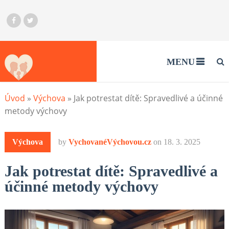
MENU
Úvod
»
Výchova
»
Jak potrestat dítě: Spravedlivé a účinné
metody výchovy
Výchova
by
VychovanéVýchovou.cz
on
18. 3. 2025
Jak potrestat dítě: Spravedlivé a
účinné metody výchovy