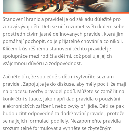
Stanovení hranic a pravidel je od základu důležité pro
zdravý vývoj dětí. Děti se učí rozumět světu kolem sebe
prostřednictvím jasně definovaných pravidel, která jim
pomáhají pochopit, co je přijatelné chování a co nikoli.
Klíčem k úspěšnému stanovení těchto pravidel je
spolupráce mezi rodiči a dětmi, což posiluje jejich
vzájemnou důvěru a zodpovědnost.
Začněte tím, že společně s dětmi vytvoříte seznam
pravidel. Zapojujte je do diskuse, aby měly pocit, že mají
na procesu tvorby pravidel podíl. Můžete se zaměřit na
konkrétní situace, jako například pravidla o používání
elektronických zařízení, nebo zvyky při jídle. Děti se pak
budou cítit odpovědné za dodržování pravidel, protože
se na jejich formulaci podílely. Nezapomeňte pravidla
srozumitelně formulovat a vyhněte se zbytečným