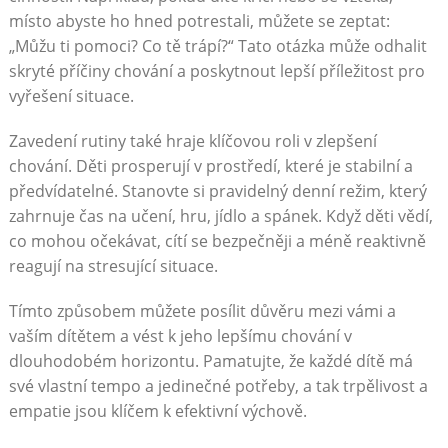
místo abyste ho hned potrestali, můžete se zeptat:
„Můžu ti pomoci? Co tě trápí?“ Tato otázka může odhalit
skryté příčiny chování a poskytnout lepší příležitost pro
vyřešení situace.
Zavedení rutiny také hraje klíčovou roli v zlepšení
chování. Děti prosperují v prostředí, které je stabilní a
předvídatelné. Stanovte si pravidelný denní režim, který
zahrnuje čas na učení, hru, jídlo a spánek. Když děti vědí,
co mohou očekávat, cítí se bezpečněji a méně reaktivně
reagují na stresující situace.
Tímto způsobem můžete posílit důvěru mezi vámi a
vaším dítětem a vést k jeho lepšímu chování v
dlouhodobém horizontu. Pamatujte, že každé dítě má
své vlastní tempo a jedinečné potřeby, a tak trpělivost a
empatie jsou klíčem k efektivní výchově.