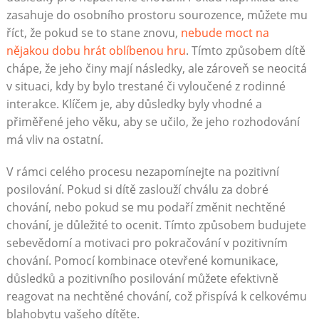
zasahuje do osobního prostoru sourozence, můžete mu
říct, že pokud se to stane znovu,
nebude moct na
nějakou dobu hrát oblíbenou hru
. Tímto způsobem dítě
chápe, že jeho činy mají následky, ale zároveň se neocitá
v situaci, kdy by bylo trestané či vyloučené z rodinné
interakce. Klíčem je, aby důsledky byly vhodné a
přiměřené jeho věku, aby se učilo, že jeho rozhodování
má vliv na ostatní.
V rámci celého procesu nezapomínejte na pozitivní
posilování. Pokud si dítě zaslouží chválu za dobré
chování, nebo pokud se mu podaří změnit nechtěné
chování, je důležité to ocenit. Tímto způsobem budujete
sebevědomí a motivaci pro pokračování v pozitivním
chování. Pomocí kombinace otevřené komunikace,
důsledků a pozitivního posilování můžete efektivně
reagovat na nechtěné chování, což přispívá k celkovému
blahobytu vašeho dítěte.