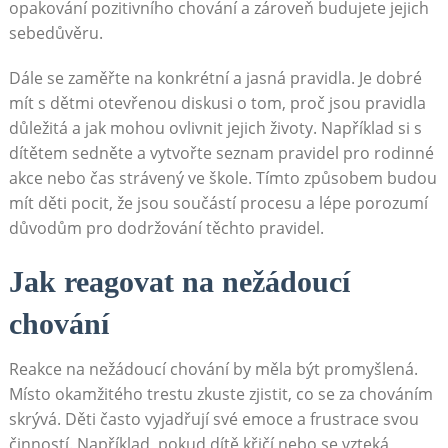
opakování pozitivního chování a zároveň budujete jejich
sebedůvěru.
Dále se zaměřte na konkrétní a jasná pravidla. Je dobré
mít s dětmi otevřenou diskusi o tom, proč jsou pravidla
důležitá a jak mohou ovlivnit jejich životy. Například si s
dítětem sedněte a vytvořte seznam pravidel pro rodinné
akce nebo čas strávený ve škole. Tímto způsobem budou
mít děti pocit, že jsou součástí procesu a lépe porozumí
důvodům pro dodržování těchto pravidel.
Jak reagovat na nežádoucí
chování
Reakce na nežádoucí chování by měla být promyšlená.
Místo okamžitého trestu zkuste zjistit, co se za chováním
skrývá. Děti často vyjadřují své emoce a frustrace svou
činností. Například, pokud dítě křičí nebo se vzteká,