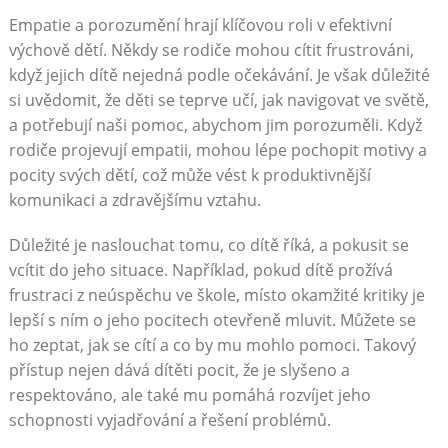
Empatie a porozumění hrají klíčovou roli v efektivní
výchově dětí. Někdy se rodiče mohou cítit frustrováni,
když jejich dítě nejedná podle očekávání. Je však důležité
si uvědomit, že děti se teprve učí, jak navigovat ve světě,
a potřebují naši pomoc, abychom jim porozuměli. Když
rodiče projevují empatii, mohou lépe pochopit motivy a
pocity svých dětí, což může vést k produktivnější
komunikaci a zdravějšímu vztahu.
Důležité je naslouchat tomu, co dítě říká, a pokusit se
vcítit do jeho situace. Například, pokud dítě prožívá
frustraci z neúspěchu ve škole, místo okamžité kritiky je
lepší s ním o jeho pocitech otevřeně mluvit. Můžete se
ho zeptat, jak se cítí a co by mu mohlo pomoci. Takový
přístup nejen dává dítěti pocit, že je slyšeno a
respektováno, ale také mu pomáhá rozvíjet jeho
schopnosti vyjadřování a řešení problémů.