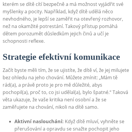
kterém se dítě cítí bezpečně a má možnost vyjádřit své
myšlenky a pocity. Například, když dítě udělá něco
nevhodného, je lepší se zaměřit na otevřený rozhovor,
než na okamžité potrestání. Takový přístup pomáhá
dětem porozumět důsledkům jejich činů a učí je
schopnosti reflexe.
Strategie efektivní komunikace
Začít byste měli tím, že se ujistíte, že dítě ví, že jej milujete
bez ohledu na jeho chování. Můžete zmínit: „Mám tě
rád(a), a právě proto je pro mě důležité, abys
pochopil(a), proč to, co jsi udělal(a), bylo špatné.“ Taková
věta ukazuje, že vaše kritika není osobní a že se
zaměřujete na chování, nikoli na dítě samo.
Aktivní naslouchání:
Když dítě mluví, vyhněte se
přerušování a opravdu se snažte pochopit jeho