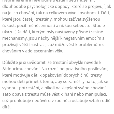
dlouhodobé psychologické dopady, které se projevují jak
na jejich chování, tak na celkovém vývoji osobnosti. Děti,
které jsou častěji trestány, mohou zažívat zvýšenou
úzkost, pocit méněcennosti a nízkou sebeúctu. Studie
ukazují, že děti, kterým byly nastaveny přísné trestné
mechanismy, jsou náchylnější k negativním emocím a
prožívají větší frustraci, což může vést k problémům s
chováním v adolescentním věku.
Důležité je si uvědomit, že trestání obvykle nevede k
žádoucímu chování. Na rozdíl od pozitivního posilování,
které motivuje děti k opakování dobrých činů, tresty
mohou děti přimět k tomu, aby se zaměřily na to, jak se
vyhnout potrestání, a nikoli na zlepšení svého chování.
Tato obava z trestu může vést k lhaní nebo manipulaci,
což prohlubuje nedůvěru v rodině a oslabuje vztah rodič-
dítě.