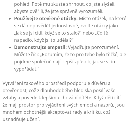
pohled. Poté mu zkuste shrnout, co jste slyšeli,
abyste ověřili, že jste správně vyrozuměli.
Používejte otevřené otázky:
Místo otázek, na které
se dá odpovědět jednoslovně, zvolte otázky jako
„Jak se jsi cítil, když se to stalo?“ nebo „Co tě
napadlo, když jsi to udělal?“
Demonstrujte empatii:
Vyjadřujte porozumění.
Můžete říci: „Rozumím, že to pro tebe bylo těžké, ale
pojďme společně najít lepší způsob, jak se s tím
vypořádat.“
Vytváření takového prostředí podporuje důvěru a
otevřenost, což z dlouhodobého hlediska posílí vaše
vztahy a povede k lepšímu chování dítěte. Když děti cítí,
že mají prostor pro vyjádření svých emocí a názorů, jsou
mnohem ochotnější akceptovat rady a kritiku, což
usnadňuje učení.