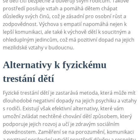
se děti cítí bezpečně a důvěřují svým rodičům. Takové
prostředí posiluje vztah a pomáhá dětem chápat
důsledky svých činů, což je zásadní pro osobní růst a
zodpovědnost. Výchova s empatií napomáhá nejen k
lepší komunikaci, ale také k výchově dětí k soucitným a
ohleduplným jedincům, což má pozitivní dopad na jejich
mezilidské vztahy v budoucnu.
Alternativy k fyzickému
trestání dětí
Fyzické trestání dětí je zastarává metoda, která může mít
dlouhodobé negativní dopady na jejich psychiku a vztahy
s rodiči. Existují však efektivní alternativy, které vám
umožní zvládat nechtěné chování dětí způsobem, který
podporuje jejich rozvoj a učí je zdravým sociálním
dovednostem. Zaměření se na porozumění, komunikaci
a pozitivní posilování vytváří prostředí důvěry a respektu.