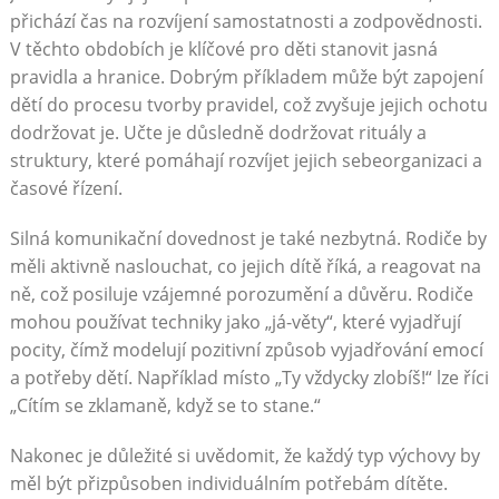
přichází čas na rozvíjení samostatnosti a zodpovědnosti.
V těchto obdobích je klíčové pro děti stanovit jasná
pravidla a hranice. Dobrým příkladem může být zapojení
dětí do procesu tvorby pravidel, což zvyšuje jejich ochotu
dodržovat je. Učte je důsledně dodržovat rituály a
struktury, které pomáhají rozvíjet jejich sebeorganizaci a
časové řízení.
Silná komunikační dovednost je také nezbytná. Rodiče by
měli aktivně naslouchat, co jejich dítě říká, a reagovat na
ně, což posiluje vzájemné porozumění a důvěru. Rodiče
mohou používat techniky jako „já-věty“, které vyjadřují
pocity, čímž modelují pozitivní způsob vyjadřování emocí
a potřeby dětí. Například místo „Ty vždycky zlobíš!“ lze říci
„Cítím se zklamaně, když se to stane.“
Nakonec je důležité si uvědomit, že každý typ výchovy by
měl být přizpůsoben individuálním potřebám dítěte.