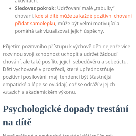
aktivitách.
Sledovat pokrok:
Udržování malé „tabulky“
chování,
kde si dítě může za každé pozitivní chování
přidat samolepku
, může být velmi motivující a
pomáhá tak vizualizovat jejich úspěchy.
Přijetím pozitivního přístupu k výchově děti nejenže více
rozvinou svoji schopnost uchopit a udržet žádoucí
chování, ale také posílíte jejich sebedůvěru a sebeúctu.
Děti vychované v prostředí, které upřednostňuje
pozitivní posilování, mají tendenci být šťastnější,
empatické a lépe se ovládají, což se odráží v jejich
vztazích a akademickém výkonu.
Psychologické dopady trestání
na dítě
Nepřiměřené a nevhodné trestání dětí může mít