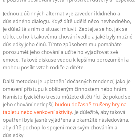
Jednou z účinných alternativ je zavedení klidného a
důsledného dialogu. Když dítě udělá něco nevhodného,
je důležité s ním o situaci mluvit. Zeptejte se ho, jak se
cítilo, co ho k takovému chování vedlo a jaké byly možné
důsledky jeho činů. Tímto způsobem mu pomáháte
porozumět jeho chování a učíte ho vyjadřovat své
emoce. Takové diskuse vedou k lepšímu porozumění a
mohou posílit vztah rodiče a dítěte.
Další metodou je uplatnění dočasných tendencí, jako je
omezení přístupu k oblíbeným činnostem nebo hrám.
Namísto fyzického trestu můžete dítěti říci, že pokud se
jeho chování nezlepší,
budou dočasně zrušeny hry na
tabletu nebo venkovní aktivity
. Je důležité, aby taková
opatření byla jasně vyjádřena a okamžitě následována,
aby dítě pochopilo spojení mezi svým chováním a
důsledky.