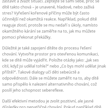
zastavit a zvážit situaci. Zeptejte se sami sebe, proč se
dítě takto chová – je unavené, hladové, nebo zažívá
stres? Vyřešení kořenové příčiny může být často
účinnější než okamžitá reakce. Například, pokud dítě
reaguje zlostí, protože se mu nedaří s úkoly, namísto
okamžitého kárání se zaměřte na to, jak mu můžete
pomoci překonat překážky.
Důležité je také zapojení dítěte do procesu řešení
chování. Vytvořte prostor pro otevřenou komunikaci,
kde se dítě může vyjádřit. Položte otázky jako: „Jak ses
cítil, když jsi udělal tohle?“ nebo „Co bys mohl udělat jinak
příště?“. Takové dialogy učí děti sebeúctě a
odpovědnosti. Dále se můžete zaměřit na to, aby dítě
samo přispělo k nalezení alternativního chování, což
posílí jeho schopnost sebereflexe.
Další efektivní metodou je zvolit pozitivní, ale jasné
důsledky pro nepatřičné chování. Pokud například dítě