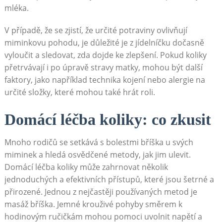
mléka.
V případě, že se zjistí, že určité potraviny ovlivňují
miminkovu pohodu, je důležité je z jídelníčku dočasně
vyloučit a sledovat, zda dojde ke zlepšení. Pokud koliky
přetrvávají i po úpravě stravy matky, mohou být další
faktory, jako například technika kojení nebo alergie na
určité složky, které mohou také hrát roli.
Domácí léčba koliky: co zkusit
Mnoho rodičů se setkává s bolestmi bříška u svých
miminek a hledá osvědčené metody, jak jim ulevit.
Domácí léčba koliky může zahrnovat několik
jednoduchých a efektivních přístupů, které jsou šetrné a
přirozené. Jednou z nejčastěji používaných metod je
masáž bříška. Jemné krouživé pohyby směrem k
hodinovým ručičkám mohou pomoci uvolnit napětí a