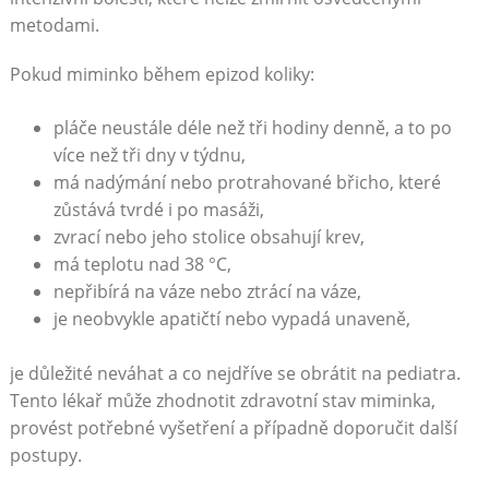
metodami.
Pokud miminko během epizod koliky:
pláče neustále déle než tři hodiny denně, a to po
více než tři dny v týdnu,
má nadýmání nebo protrahované břicho, které
zůstává tvrdé i po masáži,
zvrací nebo jeho stolice obsahují krev,
má teplotu nad 38 °C,
nepřibírá na váze nebo ztrácí na váze,
je neobvykle apatičtí nebo vypadá unaveně,
je důležité neváhat a co nejdříve se obrátit na pediatra.
Tento lékař může zhodnotit zdravotní stav miminka,
provést potřebné vyšetření a případně doporučit další
postupy.