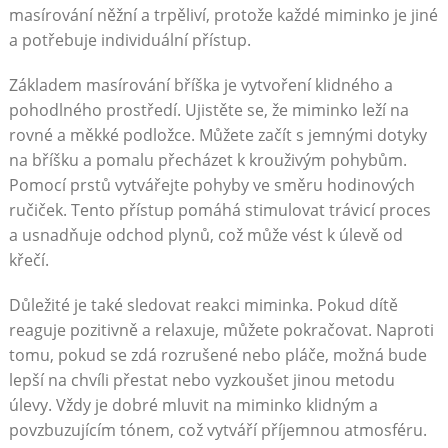
masírování něžní a trpěliví, protože každé miminko je jiné
a potřebuje individuální přístup.
Základem masírování bříška je vytvoření klidného a
pohodlného prostředí. Ujistěte se, že miminko leží na
rovné a měkké podložce. Můžete začít s jemnými dotyky
na bříšku a pomalu přecházet k krouživým pohybům.
Pomocí prstů vytvářejte pohyby ve směru hodinových
ručiček. Tento přístup pomáhá stimulovat trávicí proces
a usnadňuje odchod plynů, což může vést k úlevě od
křečí.
Důležité je také sledovat reakci miminka. Pokud dítě
reaguje pozitivně a relaxuje, můžete pokračovat. Naproti
tomu, pokud se zdá rozrušené nebo pláče, možná bude
lepší na chvíli přestat nebo vyzkoušet jinou metodu
úlevy. Vždy je dobré mluvit na miminko klidným a
povzbuzujícím tónem, což vytváří příjemnou atmosféru.