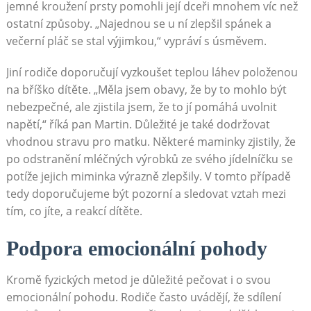
jemné kroužení prsty pomohli její dceři mnohem víc než
ostatní způsoby. „Najednou se u ní zlepšil spánek a
večerní pláč se stal výjimkou,“ vypráví s úsměvem.
Jiní rodiče doporučují vyzkoušet teplou láhev položenou
na bříško dítěte. „Měla jsem obavy, že by to mohlo být
nebezpečné, ale zjistila jsem, že to jí pomáhá uvolnit
napětí,“ říká pan Martin. Důležité je také dodržovat
vhodnou stravu pro matku. Některé maminky zjistily, že
po odstranění mléčných výrobků ze svého jídelníčku se
potíže jejich miminka výrazně zlepšily. V tomto případě
tedy doporučujeme být pozorní a sledovat vztah mezi
tím, co jíte, a reakcí dítěte.
Podpora emocionální pohody
Kromě fyzických metod je důležité pečovat i o svou
emocionální pohodu. Rodiče často uvádějí, že sdílení