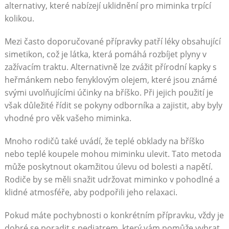
alternativy, které nabízejí uklidnění pro miminka trpící
kolikou.
Mezi často doporučované přípravky patří léky obsahující
simetikon, což je látka, která pomáhá rozbíjet plyny v
zažívacím traktu. Alternativně lze zvážit přírodní kapky s
heřmánkem nebo fenyklovým olejem, které jsou známé
svými uvolňujícími účinky na bříško. Při jejich použití je
však důležité řídit se pokyny odborníka a zajistit, aby byly
vhodné pro věk vašeho miminka.
Mnoho rodičů také uvádí, že teplé obklady na bříško
nebo teplé koupele mohou miminku ulevit. Tato metoda
může poskytnout okamžitou úlevu od bolesti a napětí.
Rodiče by se měli snažit udržovat miminko v pohodlné a
klidné atmosféře, aby podpořili jeho relaxaci.
Pokud máte pochybnosti o konkrétním přípravku, vždy je
dobré se poradit s pediatrem, který vám pomůže vybrat