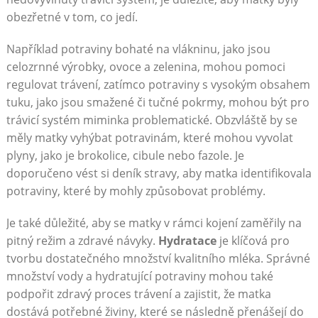
obezřetné v tom, co jedí.
Například potraviny bohaté na vlákninu, jako jsou
celozrnné výrobky, ovoce a zelenina, mohou pomoci
regulovat trávení, zatímco potraviny s vysokým obsahem
tuku, jako jsou smažené či tučné pokrmy, mohou být pro
trávicí systém miminka problematické. Obzvláště by se
měly matky vyhýbat potravinám, které mohou vyvolat
plyny, jako je brokolice, cibule nebo fazole. Je
doporučeno vést si deník stravy, aby matka identifikovala
potraviny, které by mohly způsobovat problémy.
Je také důležité, aby se matky v rámci kojení zaměřily na
pitný režim a zdravé návyky.
Hydratace
je klíčová pro
tvorbu dostatečného množství kvalitního mléka. Správné
množství vody a hydratující potraviny mohou také
podpořit zdravý proces trávení a zajistit, že matka
dostává potřebné živiny, které se následně přenášejí do