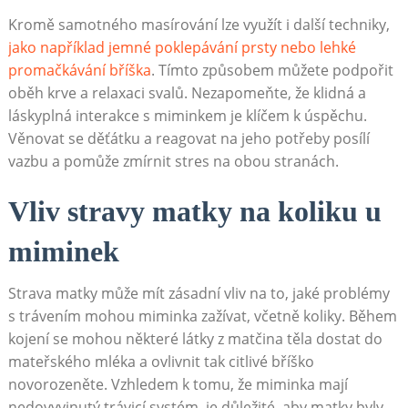
Kromě samotného masírování lze využít i další techniky,
jako například jemné poklepávání prsty nebo lehké
promačkávání bříška
. Tímto způsobem můžete podpořit
oběh krve a relaxaci svalů. Nezapomeňte, že klidná a
láskyplná interakce s miminkem je klíčem k úspěchu.
Věnovat se děťátku a reagovat na jeho potřeby posílí
vazbu a pomůže zmírnit stres na obou stranách.
Vliv stravy matky na koliku u
miminek
Strava matky může mít zásadní vliv na to, jaké problémy
s trávením mohou miminka zažívat, včetně koliky. Během
kojení se mohou některé látky z matčina těla dostat do
mateřského mléka a ovlivnit tak citlivé bříško
novorozeněte. Vzhledem k tomu, že miminka mají
nedovyvinutý trávicí systém, je důležité, aby matky byly