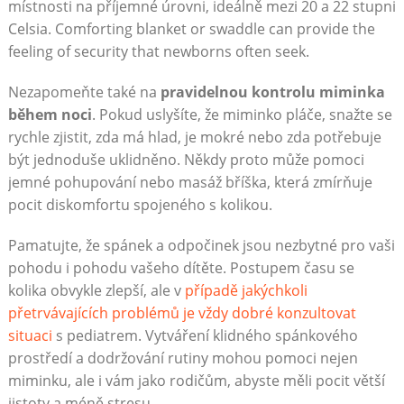
místnosti na příjemné úrovni, ideálně mezi 20 a 22 stupni
Celsia. Comforting blanket or swaddle can provide the
feeling of security that newborns often seek.
Nezapomeňte také na
pravidelnou kontrolu miminka
během noci
. Pokud uslyšíte, že miminko pláče, snažte se
rychle zjistit, zda má hlad, je mokré nebo zda potřebuje
být jednoduše uklidněno. Někdy proto může pomoci
jemné pohupování nebo masáž bříška, která zmírňuje
pocit diskomfortu spojeného s kolikou.
Pamatujte, že spánek a odpočinek jsou nezbytné pro vaši
pohodu i pohodu vašeho dítěte. Postupem času se
kolika obvykle zlepší, ale v
případě jakýchkoli
přetrvávajících problémů je vždy dobré konzultovat
situaci
s pediatrem. Vytváření klidného spánkového
prostředí a dodržování rutiny mohou pomoci nejen
miminku, ale i vám jako rodičům, abyste měli pocit větší
jistoty a méně stresu.