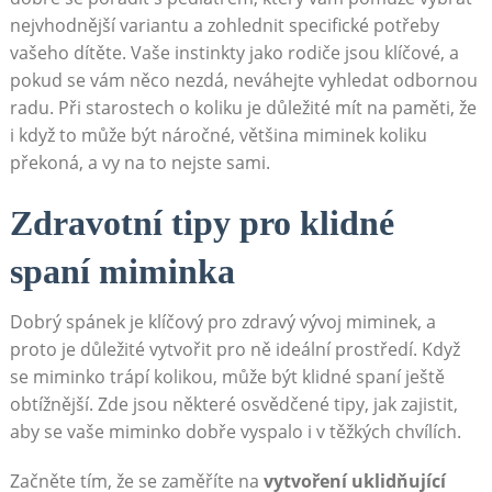
nejvhodnější variantu a zohlednit specifické potřeby
vašeho dítěte. Vaše instinkty jako rodiče jsou klíčové, a
pokud se vám něco nezdá, neváhejte vyhledat odbornou
radu. Při starostech o koliku je důležité mít na paměti, že
i když to může být náročné, většina miminek koliku
překoná, a vy na to nejste sami.
Zdravotní tipy pro klidné
spaní miminka
Dobrý spánek je klíčový pro zdravý vývoj miminek, a
proto je důležité vytvořit pro ně ideální prostředí. Když
se miminko trápí kolikou, může být klidné spaní ještě
obtížnější. Zde jsou některé osvědčené tipy, jak zajistit,
aby se vaše miminko dobře vyspalo i v těžkých chvílích.
Začněte tím, že se zaměříte na
vytvoření uklidňující