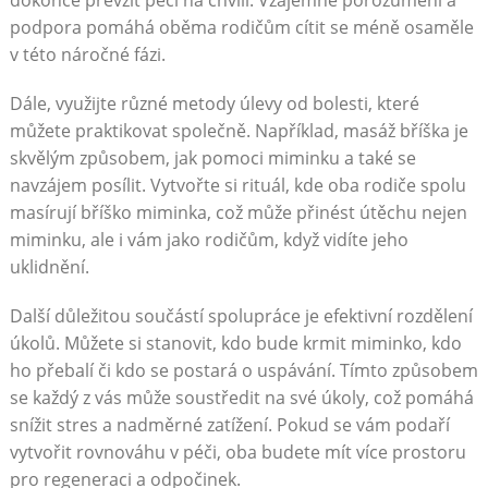
dokonce převzít péči na chvíli. Vzájemné porozumění a
podpora pomáhá oběma rodičům cítit se méně osaměle
v této náročné fázi.
Dále, využijte různé metody úlevy od bolesti, které
můžete praktikovat společně. Například, masáž bříška je
skvělým způsobem, jak pomoci miminku a také se
navzájem posílit. Vytvořte si rituál, kde oba rodiče spolu
masírují bříško miminka, což může přinést útěchu nejen
miminku, ale i vám jako rodičům, když vidíte jeho
uklidnění.
Další důležitou součástí spolupráce je efektivní rozdělení
úkolů. Můžete si stanovit, kdo bude krmit miminko, kdo
ho přebalí či kdo se postará o uspávání. Tímto způsobem
se každý z vás může soustředit na své úkoly, což pomáhá
snížit stres a nadměrné zatížení. Pokud se vám podaří
vytvořit rovnováhu v péči, oba budete mít více prostoru
pro regeneraci a odpočinek.