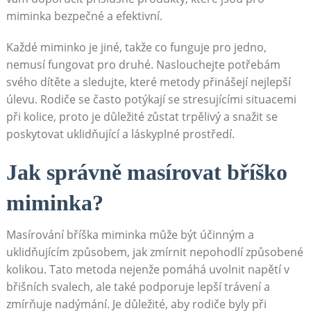
miminka bezpečné a efektivní.
Každé miminko je jiné, takže co funguje pro jedno,
nemusí fungovat pro druhé. Naslouchejte potřebám
svého dítěte a sledujte, které metody přinášejí nejlepší
úlevu. Rodiče se často potýkají se stresujícími situacemi
při kolice, proto je důležité zůstat trpělivý a snažit se
poskytovat uklidňující a láskyplné prostředí.
Jak správně masírovat bříško
miminka?
Masírování bříška miminka může být účinným a
uklidňujícím způsobem, jak zmírnit nepohodlí způsobené
kolikou. Tato metoda nejenže pomáhá uvolnit napětí v
břišních svalech, ale také podporuje lepší trávení a
zmírňuje nadýmání. Je důležité, aby rodiče byly při