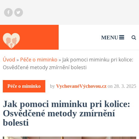
MENU
Úvod
»
Péče o miminko
»
Jak pomoci miminku pri kolice:
Osvědčené metody zmírnění bolesti
Péče o miminko
by
VychovanéVýchovou.cz
on
28. 3. 2025
Jak pomoci miminku pri kolice:
Osvědčené metody zmírnění
bolesti