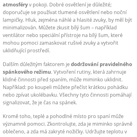
atmosféry
v pokoji. Dobré osvětlení je důležité;
doporučuje se používat tlumené osvětlení nebo noční
lampičky. Hluk, zejména náhlé a hlasité zvuky, by měl být
minimalizován. Můžete zkusit bílý šum – například
ventilátor nebo speciální přístroje na bílý šum, které
mohou pomoci zamaskovat rušivé zvuky a vytvořit
uklidňující prostředí.
Dalším důležitým faktorem je
dodržování pravidelného
spánkového režimu
. Vytvoření rutiny, která zahrnuje
klidné činnosti před spaním, může miminko uklidnit.
Například: po koupeli můžete přečíst krátkou pohádku
nebo zpívat ukolébavku. Všechny tyto činnosti pomáhají
signalizovat, že je čas na spánek.
Kromě toho, teplé a pohodlné místo pro spaní může
významně pomoci. Zkontrolujte, zda je miminko správně
oblečeno, a zda má zakryté nožičky. Udržujte teplotu v