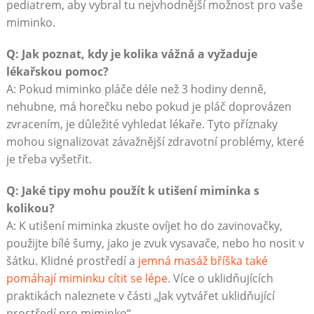
pediatrem, aby vybral tu nejvhodnější možnost pro vaše
miminko.
Q: Jak poznat, kdy je kolika vážná a vyžaduje
lékařskou pomoc?
A: Pokud miminko pláče déle než 3 hodiny denně,
nehubne, má horečku nebo pokud je pláč doprovázen
zvracením, je důležité vyhledat lékaře. Tyto příznaky
mohou signalizovat závažnější zdravotní problémy, které
je třeba vyšetřit.
Q: Jaké tipy mohu použít k utišení miminka s
kolikou?
A: K utišení miminka zkuste ovíjet ho do zavinovačky,
použijte bílé šumy, jako je zvuk vysavače, nebo ho nosit v
šátku. Klidné prostředí a
jemná masáž bříška také
pomáhají miminku cítit se lépe
. Více o uklidňujících
praktikách naleznete v části „Jak vytvářet uklidňující
prostředí pro miminko“.