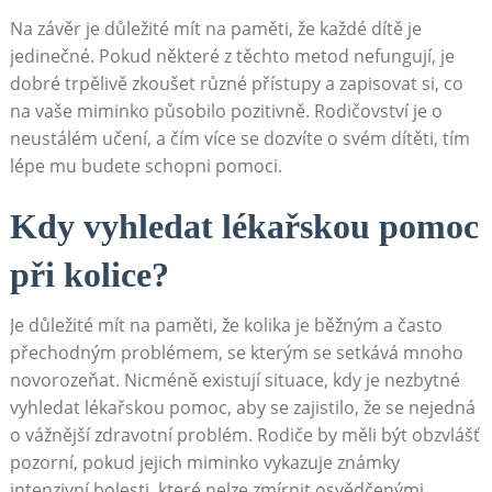
Na závěr je důležité mít na paměti, že každé dítě je
jedinečné. Pokud některé z těchto metod nefungují, je
dobré trpělivě zkoušet různé přístupy a zapisovat si, co
na vaše miminko působilo pozitivně. Rodičovství je o
neustálém učení, a čím více se dozvíte o svém dítěti, tím
lépe mu budete schopni pomoci.
Kdy vyhledat lékařskou pomoc
při kolice?
Je důležité mít na paměti, že kolika je běžným a často
přechodným problémem, se kterým se setkává mnoho
novorozeňat. Nicméně existují situace, kdy je nezbytné
vyhledat lékařskou pomoc, aby se zajistilo, že se nejedná
o vážnější zdravotní problém. Rodiče by měli být obzvlášť
pozorní, pokud jejich miminko vykazuje známky
intenzivní bolesti, které nelze zmírnit osvědčenými