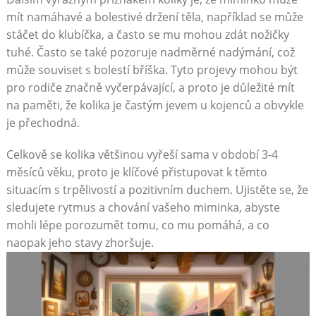
mít namáhavé a bolestivé držení těla, například se může
stáčet do klubíčka, a často se mu mohou zdát nožičky
tuhé. Často se také pozoruje nadměrné nadýmání, což
může souviset s bolestí bříška. Tyto projevy mohou být
pro rodiče značně vyčerpávající, a proto je důležité mít
na paměti, že kolika je častým jevem u kojenců a obvykle
je přechodná.
Celkově se kolika většinou vyřeší sama v období 3-4
měsíců věku, proto je klíčové přistupovat k těmto
situacím s trpělivostí a pozitivním duchem. Ujistěte se, že
sledujete rytmus a chování vašeho miminka, abyste
mohli lépe porozumět tomu, co mu pomáhá, a co
naopak jeho stavy zhoršuje.