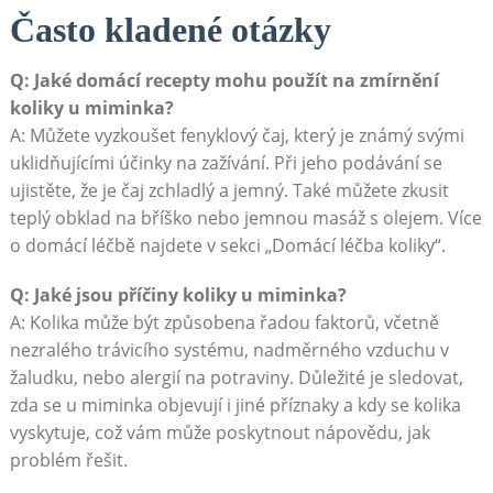
Často kladené otázky
Q: Jaké domácí recepty mohu použít na zmírnění
koliky u miminka?
A: Můžete vyzkoušet fenyklový čaj, který je známý svými
uklidňujícími účinky na zažívání. Při jeho podávání se
ujistěte, že je čaj zchladlý a jemný. Také můžete zkusit
teplý obklad na bříško nebo jemnou masáž s olejem. Více
o domácí léčbě najdete v sekci „Domácí léčba koliky“.
Q: Jaké jsou příčiny koliky u miminka?
A: Kolika může být způsobena řadou faktorů, včetně
nezralého trávicího systému, nadměrného vzduchu v
žaludku, nebo alergií na potraviny. Důležité je sledovat,
zda se u miminka objevují i jiné příznaky a kdy se kolika
vyskytuje, což vám může poskytnout nápovědu, jak
problém řešit.