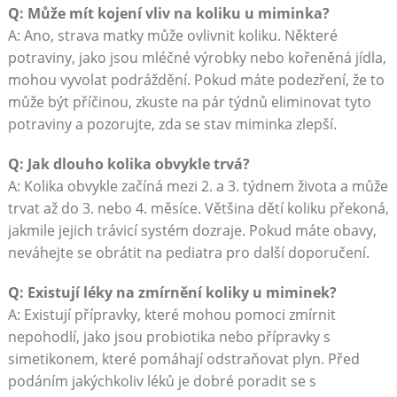
Q: Může mít kojení vliv na koliku u miminka?
A: Ano, strava matky může ovlivnit koliku. Některé
potraviny, jako jsou mléčné výrobky nebo kořeněná jídla,
mohou vyvolat podráždění. Pokud máte podezření, že to
může být příčinou, zkuste na pár týdnů eliminovat tyto
potraviny a pozorujte, zda se stav miminka zlepší.
Q: Jak dlouho kolika obvykle trvá?
A: Kolika obvykle začíná mezi 2. a 3. týdnem života a může
trvat až do 3. nebo 4. měsíce. Většina dětí koliku překoná,
jakmile jejich trávicí systém dozraje. Pokud máte obavy,
neváhejte se obrátit na pediatra pro další doporučení.
Q: Existují léky na zmírnění koliky u miminek?
A: Existují přípravky, které mohou pomoci zmírnit
nepohodlí, jako jsou probiotika nebo přípravky s
simetikonem, které pomáhají odstraňovat plyn. Před
podáním jakýchkoliv léků je dobré poradit se s