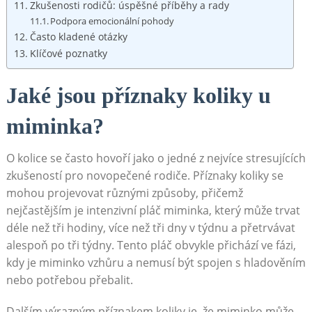
Zkušenosti rodičů: úspěšné příběhy a rady
Podpora emocionální pohody
Často kladené otázky
Klíčové poznatky
Jaké jsou příznaky koliky u
miminka?
O kolice se často hovoří jako o jedné z nejvíce stresujících
zkušeností pro novopečené rodiče. Příznaky koliky se
mohou projevovat různými způsoby, přičemž
nejčastějším je intenzivní pláč miminka, který může trvat
déle než tři hodiny, více než tři dny v týdnu a přetrvávat
alespoň po tři týdny. Tento pláč obvykle přichází ve fázi,
kdy je miminko vzhůru a nemusí být spojen s hladověním
nebo potřebou přebalit.
Dalším výrazným příznakem koliky je, že miminko může