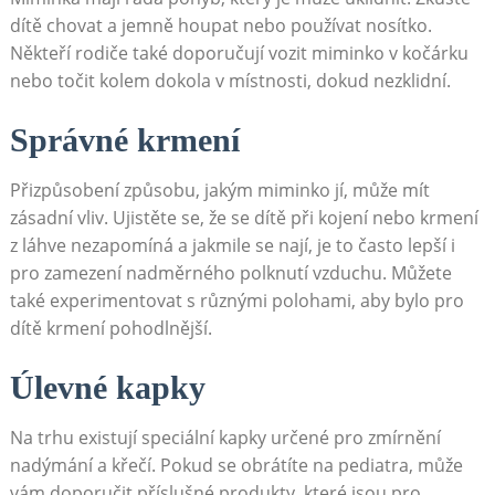
dítě chovat a jemně houpat nebo používat nosítko.
Někteří rodiče také doporučují vozit miminko v kočárku
nebo točit kolem dokola v místnosti, dokud nezklidní.
Správné krmení
Přizpůsobení způsobu, jakým miminko jí, může mít
zásadní vliv. Ujistěte se, že se dítě při kojení nebo krmení
z láhve nezapomíná a jakmile se nají, je to často lepší i
pro zamezení nadměrného polknutí vzduchu. Můžete
také experimentovat s různými polohami, aby bylo pro
dítě krmení pohodlnější.
Úlevné kapky
Na trhu existují speciální kapky určené pro zmírnění
nadýmání a křečí. Pokud se obrátíte na pediatra, může
vám doporučit příslušné produkty, které jsou pro