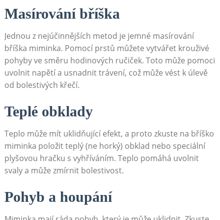
Masírování bříška
Jednou z nejúčinnějších metod je jemné masírování
bříška miminka. Pomocí prstů můžete vytvářet krouživé
pohyby ve směru hodinových ručiček. Toto může pomoci
uvolnit napětí a usnadnit trávení, což může vést k úlevě
od bolestivých křečí.
Teplé obklady
Teplo může mít uklidňující efekt, a proto zkuste na bříško
miminka položit teplý (ne horký) obklad nebo speciální
plyšovou hračku s vyhříváním. Teplo pomáhá uvolnit
svaly a může zmírnit bolestivost.
Pohyb a houpání
Miminka mají ráda pohyb, který je může uklidnit. Zkuste