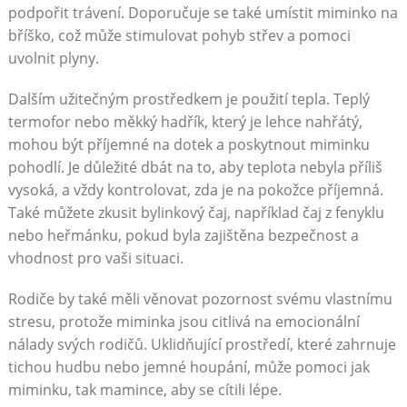
podpořit trávení. Doporučuje se také umístit miminko na
bříško, což může stimulovat pohyb střev a pomoci
uvolnit plyny.
Dalším užitečným prostředkem je použití tepla. Teplý
termofor nebo měkký hadřík, který je lehce nahřátý,
mohou být příjemné na dotek a poskytnout miminku
pohodlí. Je důležité dbát na to, aby teplota nebyla příliš
vysoká, a vždy kontrolovat, zda je na pokožce příjemná.
Také můžete zkusit bylinkový čaj, například čaj z fenyklu
nebo heřmánku, pokud byla zajištěna bezpečnost a
vhodnost pro vaši situaci.
Rodiče by také měli věnovat pozornost svému vlastnímu
stresu, protože miminka jsou citlivá na emocionální
nálady svých rodičů. Uklidňující prostředí, které zahrnuje
tichou hudbu nebo jemné houpání, může pomoci jak
miminku, tak mamince, aby se cítili lépe.