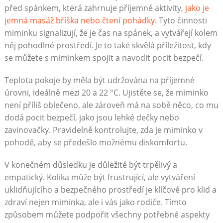
před spánkem, která zahrnuje příjemné aktivity,
jako je
jemná masáž bříška nebo čtení pohádky
. Tyto činnosti
miminku signalizují, že je čas na spánek, a vytvářejí kolem
něj pohodlné prostředí. Je to také skvělá příležitost, kdy
se můžete s miminkem spojit a navodit pocit bezpečí.
Teplota pokoje by měla být udržována na příjemné
úrovni, ideálně mezi 20 a 22 °C. Ujistěte se, že miminko
není příliš oblečeno, ale zároveň má na sobě něco, co mu
dodá pocit bezpečí, jako jsou lehké dečky nebo
zavinovačky. Pravidelně kontrolujte, zda je miminko v
pohodě, aby se předešlo možnému diskomfortu.
V konečném důsledku je důležité být trpělivý a
empatický. Kolika může být frustrující, ale vytváření
uklidňujícího a bezpečného prostředí je klíčové pro klid a
zdraví nejen miminka, ale i vás jako rodiče. Tímto
způsobem můžete podpořit všechny potřebné aspekty