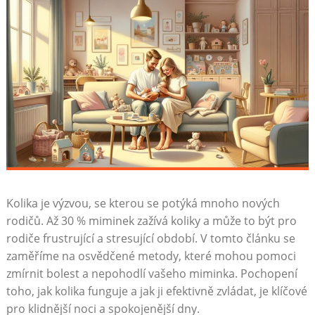
Kolika je výzvou, se kterou se potýká mnoho nových
rodičů. Až 30 % miminek zažívá koliky a může to být pro
rodiče frustrující a stresující období. V tomto článku se
zaměříme na osvědčené metody, které mohou pomoci
zmírnit bolest a nepohodlí vašeho miminka. Pochopení
toho, jak kolika funguje a jak ji efektivně zvládat, je klíčové
pro klidnější noci a spokojenější dny.