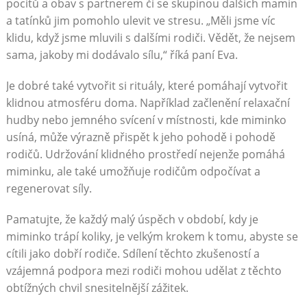
pocitů a obav s partnerem či se skupinou dalších mamin
a tatínků jim pomohlo ulevit ve stresu. „Měli jsme víc
klidu, když jsme mluvili s dalšími rodiči. Vědět, že nejsem
sama, jakoby mi dodávalo sílu,“ říká paní Eva.
Je dobré také vytvořit si rituály, které pomáhají vytvořit
klidnou atmosféru doma. Například začlenění relaxační
hudby nebo jemného svícení v místnosti, kde miminko
usíná, může výrazně přispět k jeho pohodě i pohodě
rodičů. Udržování klidného prostředí nejenže pomáhá
miminku, ale také umožňuje rodičům odpočívat a
regenerovat síly.
Pamatujte, že každý malý úspěch v období, kdy je
miminko trápí koliky, je velkým krokem k tomu, abyste se
cítili jako dobří rodiče. Sdílení těchto zkušeností a
vzájemná podpora mezi rodiči mohou udělat z těchto
obtížných chvil snesitelnější zážitek.