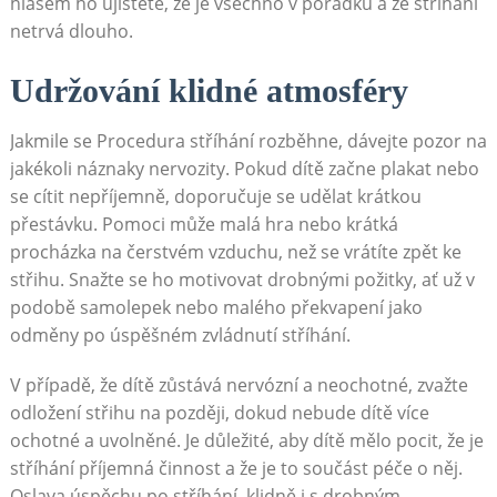
hlasem ho ujistěte, že je všechno v pořádku a že stříhání
netrvá dlouho.
Udržování klidné atmosféry
Jakmile se Procedura stříhání rozběhne, dávejte pozor na
jakékoli náznaky nervozity. Pokud dítě začne plakat nebo
se cítit nepříjemně, doporučuje se udělat krátkou
přestávku. Pomoci může malá hra nebo krátká
procházka na čerstvém vzduchu, než se vrátíte zpět ke
střihu. Snažte se ho motivovat drobnými požitky, ať už v
podobě samolepek nebo malého překvapení jako
odměny po úspěšném zvládnutí stříhání.
V případě, že dítě zůstává nervózní a neochotné, zvažte
odložení střihu na později, dokud nebude dítě více
ochotné a uvolněné. Je důležité, aby dítě mělo pocit, že je
stříhání příjemná činnost a že je to součást péče o něj.
Oslava úspěchu po stříhání, klidně i s drobným