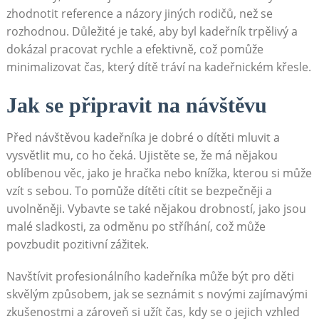
zhodnotit reference a názory jiných rodičů, než se
rozhodnou. Důležité je také, aby byl kadeřník trpělivý a
dokázal pracovat rychle a efektivně, což pomůže
minimalizovat čas, který dítě tráví na kadeřnickém křesle.
Jak se připravit na návštěvu
Před návštěvou kadeřníka je dobré o dítěti mluvit a
vysvětlit mu, co ho čeká. Ujistěte se, že má nějakou
oblíbenou věc, jako je hračka nebo knížka, kterou si může
vzít s sebou. To pomůže dítěti cítit se bezpečněji a
uvolněněji. Vybavte se také nějakou drobností, jako jsou
malé sladkosti, za odměnu po stříhání, což může
povzbudit pozitivní zážitek.
Navštívit profesionálního kadeřníka může být pro děti
skvělým způsobem, jak se seznámit s novými zajímavými
zkušenostmi a zároveň si užít čas, kdy se o jejich vzhled