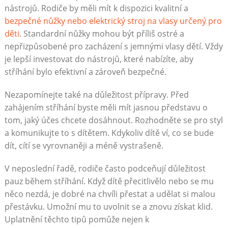
nástrojů. Rodiče by měli mít k dispozici kvalitní a
bezpečné nůžky nebo elektrický stroj na vlasy určený pro
děti
. Standardní nůžky mohou být příliš ostré a
nepřizpůsobené pro zacházení s jemnými vlasy dětí. Vždy
je lepší investovat do nástrojů, které nabízíte, aby
stříhání bylo efektivní a zároveň bezpečné.
Nezapomínejte také na důležitost přípravy. Před
zahájením stříhání byste měli mít jasnou představu o
tom, jaký účes chcete dosáhnout. Rozhodněte se pro styl
a komunikujte to s dítětem. Kdykoliv dítě ví, co se bude
dít, cítí se vyrovnaněji a méně vystrašeně.
V neposlední řadě, rodiče často podceňují důležitost
pauz během stříhání. Když dítě přecitlivělo nebo se mu
něco nezdá, je dobré na chvíli přestat a udělat si malou
přestávku. Umožní mu to uvolnit se a znovu získat klid.
Uplatnění těchto tipů pomůže nejen k