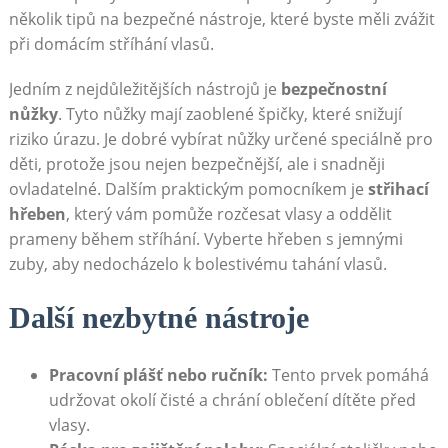
několik tipů na bezpečné nástroje, které byste měli zvážit
při domácím stříhání vlasů.
Jedním z nejdůležitějších nástrojů je
bezpečnostní
nůžky
. Tyto nůžky mají zaoblené špičky, které snižují
riziko úrazu. Je dobré vybírat nůžky určené speciálně pro
děti, protože jsou nejen bezpečnější, ale i snadněji
ovladatelné. Dalším praktickým pomocníkem je
střihací
hřeben
, který vám pomůže rozčesat vlasy a oddělit
prameny během stříhání. Vyberte hřeben s jemnými
zuby, aby nedocházelo k bolestivému tahání vlasů.
Další nezbytné nástroje
Pracovní plášť nebo ručník:
Tento prvek pomáhá
udržovat okolí čisté a chrání oblečení dítěte před
vlasy.