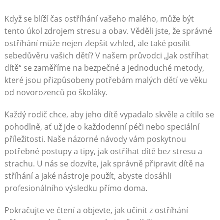
Když se blíží čas ostříhání vašeho malého, může být
tento úkol zdrojem stresu a obav. Věděli jste, že správné
ostříhání může nejen zlepšit vzhled, ale také posílit
sebedůvěru vašich dětí? V našem průvodci „Jak ostříhat
dítě“ se zaměříme na bezpečné a jednoduché metody,
které jsou přizpůsobeny potřebám malých dětí ve věku
od novorozenců po školáky.
Každý rodič chce, aby jeho dítě vypadalo skvěle a cítilo se
pohodlně, ať už jde o každodenní péči nebo speciální
příležitosti. Naše názorné návody vám poskytnou
potřebné postupy a tipy, jak ostříhat dítě bez stresu a
strachu. U nás se dozvíte, jak správně připravit dítě na
stříhání a jaké nástroje použít, abyste dosáhli
profesionálního výsledku přímo doma.
Pokračujte ve čtení a objevte, jak učinit z ostříhání