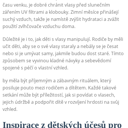
času venku, je dobré chránit vlasy před slunečním
zářením UV filtrami a klobouky. Zimní měsíce přinášejí
suchý vzduch, takže je namístě zvýšit hydrataci a zvážit
použití zvlhčovače vzduchu doma.
Důležité je i to, jak děti s vlasy manipulují. Rodiče by měli
učit děti, aby se o své vlasy staraly a nebály se je česat
nebo si je umývat samy, jakmile budou dost staré. Tímto
způsobem se vyvinou kladné návyky a sebevědomí
spojené s péčí o vlastní vzhled.
by měla být příjemným a zábavným rituálem, který
posiluje pouto mezi rodičem a dítětem. Každé takové
setkání může být příležitostí, jak si povídat o vlasech,
jejich údržbě a podpořit dítě v rozvíjení hrdosti na svůj
vzhled.
Inspirace z dětských účesů pro