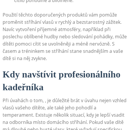
cítilo pohodlně a uvolněně.
Použití těchto doporučených produktů vám pomůže
proměnit stříhání vlasů v rychlý a bezstarostný zážitek.
Navíc vytvoření příjemné atmosféry, například při
poslechu oblíbené hudby nebo sledování pohádky, může
dítěti pomoci cítit se uvolněněji a méně nervózně. S
časem a tréninkem se stříhání stane snadnějším a vaše
dítě si na něj zvykne.
Kdy navštívit profesionálního
kadeřníka
Při úvahách o tom, , je důležité brát v úvahu nejen vzhled
vlasů vašeho dítěte, ale také jeho pohodlí a
temperament. Existuje několik situací, kdy je lepší vsadit
na odborníka místo domácího stříhání. Pokud vaše dítě
má dlouhé nebo husté vlasy, které vyžadují specifickou