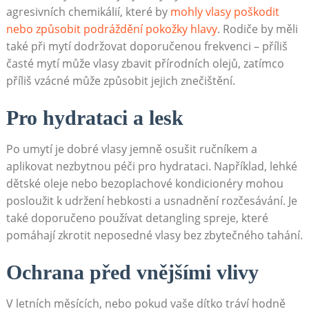
agresivních chemikálií, které by
mohly vlasy poškodit
nebo způsobit podráždění pokožky hlavy
. Rodiče by měli
také při mytí dodržovat doporučenou frekvenci – příliš
časté mytí může vlasy zbavit přírodních olejů, zatímco
příliš vzácné může způsobit jejich znečištění.
Pro hydrataci a lesk
Po umytí je dobré vlasy jemně osušit ručníkem a
aplikovat nezbytnou péči pro hydrataci. Například, lehké
dětské oleje nebo bezoplachové kondicionéry mohou
posloužit k udržení hebkosti a usnadnění rozčesávání. Je
také doporučeno používat detangling spreje, které
pomáhají zkrotit neposedné vlasy bez zbytečného tahání.
Ochrana před vnějšími vlivy
V letních měsících, nebo pokud vaše dítko tráví hodně