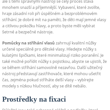
ale s těmi správnými nástroji se celý proces stává
mnohem snazší a příjemnější. Vybavení, které zvolíte,
hraje zásadní roli při úspěšném a bezproblémovém
stříhání. Je dobré mít na paměti, že děti mají jemné vlasy
a citlivou pokožku hlavy, a proto byste měli vybírat
šetrné a bezpečné nástroje.
Pomůcky na stříhání vlasů
zahrnují kvalitní nůžky
určené speciálně pro dětské vlasy. Hledejte nůžky s
kulatými špičkami, které minimalizují riziko poranění. Je
také možné pořídit nůžky s pojistkou, abyste se ujistili, že
se během stříhání samovolně nezavřou. Další užitečný
nástroj představují zastřihovače, které mohou ušetřit
čas, zejména pokud stříháte delší vlasy – vybírejte
modely s nízkou hlučností, aby se dítě nebálo.
Prostředky na fixaci