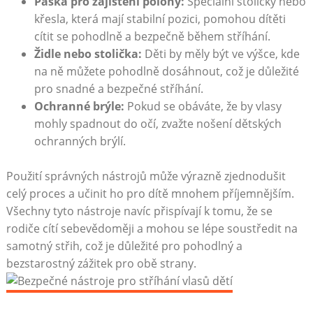
Páska pro zajištění polohy:
Speciální stoličky nebo
křesla, která mají stabilní pozici, pomohou dítěti
cítit se pohodlně a bezpečně během stříhání.
Židle nebo stolička:
Děti by měly být ve výšce, kde
na ně můžete pohodlně dosáhnout, což je důležité
pro snadné a bezpečné stříhání.
Ochranné brýle:
Pokud se obáváte, že by vlasy
mohly spadnout do očí, zvažte nošení dětských
ochranných brýlí.
Použití správných nástrojů může výrazně zjednodušit
celý proces a učinit ho pro dítě mnohem příjemnějším.
Všechny tyto nástroje navíc přispívají k tomu, že se
rodiče cítí sebevědoměji a mohou se lépe soustředit na
samotný střih, což je důležité pro pohodlný a
bezstarostný zážitek pro obě strany.