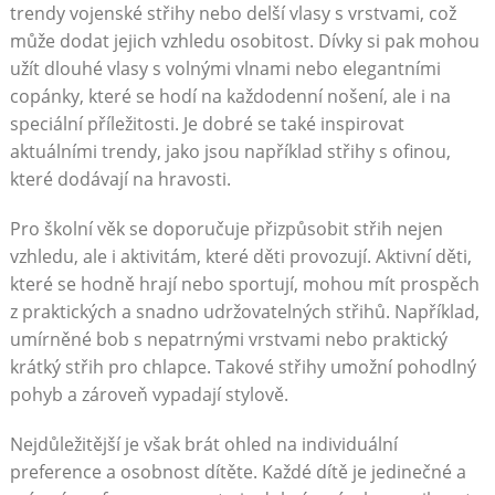
trendy vojenské střihy nebo delší vlasy s vrstvami, což
může dodat jejich vzhledu osobitost. Dívky si pak mohou
užít dlouhé vlasy s volnými vlnami nebo elegantními
copánky, které se hodí na každodenní nošení, ale i na
speciální příležitosti. Je dobré se také inspirovat
aktuálními trendy, jako jsou například střihy s ofinou,
které dodávají na hravosti.
Pro školní věk se doporučuje přizpůsobit střih nejen
vzhledu, ale i aktivitám, které děti provozují. Aktivní děti,
které se hodně hrají nebo sportují, mohou mít prospěch
z praktických a snadno udržovatelných střihů. Například,
umírněné bob s nepatrnými vrstvami nebo praktický
krátký střih pro chlapce. Takové střihy umožní pohodlný
pohyb a zároveň vypadají stylově.
Nejdůležitější je však brát ohled na individuální
preference a osobnost dítěte. Každé dítě je jedinečné a