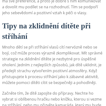
má své preference, a proto je dobré s ním komunikovat
a dovolit mu podílet se na rozhodnutí. Tím se podpoří
jeho sebevědomí a pozitivní vztah k péči o vlasy.
Tipy na zklidnění dítěte při
stříhání
Mnoho dětí se při stříhání vlasů cítí nervózně nebo se
bojí, což může proces výrazně zkomplikovat. Mít správné
strategie na zklidnění dítěte je nezbytné pro úspěšné
oholení. Jedním z nejlepších způsobů, jak dítě uklidnit, je
předejít strachu vytvořením pozitivní atmosféry. Když
přistupujete k procesu stříhání jako k zábavné aktivitě,
můžete pomoci dítěti cítit se bezpečněji a pohodlněji.
Začněte tím, že dítě zapojíte do přípravy. Nechte ho
vybrat si oblíbenou hračku nebo knížku, kterou si vezme
na stříhání, nebo mu přizvěte kamaráda, který mu bude