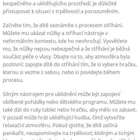
bezpečného a uklidňujícího prostředí. Je důležité
přistupovat k situaci s trpělivostí a porozuměním.
Začněte tím, že dítě seznámíte s procesem stříhání.
Můžete mu ukázat nůžky a stříhací nástroje v
neformálním kontextu, kde ho neohrožují. Vysvětlete
mu, že nůžky nejsou nebezpečné a že stříhání je běžná
součást péče o vlasy. Dbajte na to, aby atmosféra byla
pozitivní; zapojte dítě do stříhání tím, že si vybere hračku,
kterou si vezme s sebou, nebo si povídejte během
procesu.
Silným nástrojem pro uklidnění může být zapojení
oblíbené pohádky nebo dětského programu. Můžete mu
také dát do ruky tablet nebo hračku, aby mělo co zabavit.
V pozadí může hrát uklidňující hudba, čímž vytvoříte
relaxační atmosféru. Pokud zjistíte, že dítě začíná
panikařit, nezapomínejte na trpělivost; klidným a tichým