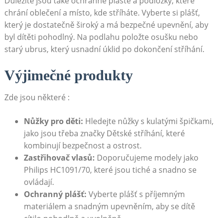
Důležité jsou také ochranné pláště a podložky, které
chrání oblečení a místo, kde stříháte. Vyberte si plášť,
který je dostatečně široký a má bezpečné upevnění, aby
byl dítěti pohodlný. Na podlahu položte osušku nebo
starý ubrus, který usnadní úklid po dokončení stříhání.
Výjimečné produkty
Zde jsou některé :
Nůžky pro děti:
Hledejte nůžky s kulatými špičkami,
jako jsou třeba značky Dětské stříhání, které
kombinují bezpečnost a ostrost.
Zastřihovač vlasů:
Doporučujeme modely jako
Philips HC1091/70, které jsou tiché a snadno se
ovládají.
Ochranný plášť:
Vyberte plášť s příjemným
materiálem a snadným upevněním, aby se dítě