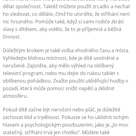
dělat společnost. Taktéž můžete použít zrcadlo a nechat
ho sledovat, co děláte, čímž ho utvrdíte, že stříhání není
nic hrozného. Pomůže také, když si sami rodiče zkrátí
vlasy s dítětem, aby vidělo, že to je příjemná a běžná
činnost.
Důležitým krokem je také volba vhodného času a místa.
Vyhledejte klidnou místnost, kde je dítě uvolněné a
nerušené. Zajistěte, aby mělo výhled na oblíbený
televizní program, nebo mu dejte do rukou tablet s
oblíbenou pohádkou. Zvažte použití uklidňující hudby v
pozadí, která může pomoci snížit napětí a zklidnit
atmosféru.
Pokud dítě začne být nervózní nebo pláč, je důležité
zachovat klid a trpělivost. Pokuste se ho uklidnit tichým
hlasem a psychologickým povzbuzením, jako je „Jsi moc
statečný, stříhání trvá jen chvilku“. Můžete také