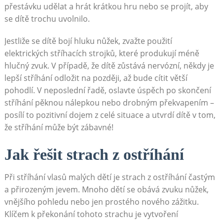
přestávku udělat a hrát krátkou hru nebo se projít, aby
se dítě trochu uvolnilo.
Jestliže se dítě bojí hluku nůžek, zvažte použití
elektrických stříhacích strojků, které produkují méně
hlučný zvuk. V případě, že dítě zůstává nervózní, někdy je
lepší stříhání odložit na později, až bude cítit větší
pohodlí. V neposlední řadě, oslavte úspěch po skončení
stříhání pěknou nálepkou nebo drobným překvapením –
posílí to pozitivní dojem z celé situace a utvrdí dítě v tom,
že stříhání může být zábavné!
Jak řešit strach z ostříhání
Při stříhání vlasů malých dětí je strach z ostříhání častým
a přirozeným jevem. Mnoho dětí se obává zvuku nůžek,
vnějšího pohledu nebo jen prostého nového zážitku.
Klíčem k překonání tohoto strachu je vytvoření