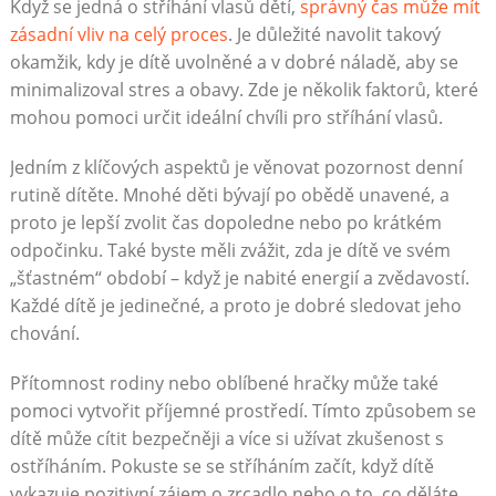
Když se jedná o stříhání vlasů dětí,
správný čas může mít
zásadní vliv na celý proces
. Je důležité navolit takový
okamžik, kdy je dítě uvolněné a v dobré náladě, aby se
minimalizoval stres a obavy. Zde je několik faktorů, které
mohou pomoci určit ideální chvíli pro stříhání vlasů.
Jedním z klíčových aspektů je věnovat pozornost denní
rutině dítěte. Mnohé děti bývají po obědě unavené, a
proto je lepší zvolit čas dopoledne nebo po krátkém
odpočinku. Také byste měli zvážit, zda je dítě ve svém
„šťastném“ období – když je nabité energií a zvědavostí.
Každé dítě je jedinečné, a proto je dobré sledovat jeho
chování.
Přítomnost rodiny nebo oblíbené hračky může také
pomoci vytvořit příjemné prostředí. Tímto způsobem se
dítě může cítit bezpečněji a více si užívat zkušenost s
ostříháním. Pokuste se se stříháním začít, když dítě
vykazuje pozitivní zájem o zrcadlo nebo o to, co děláte.