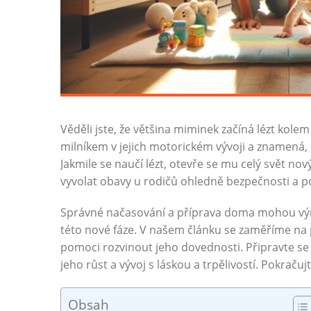
Věděli jste, že většina miminek začíná lézt kol
milníkem v jejich motorickém vývoji a znamená, že
Jakmile se naučí lézt, otevře se mu celý svět nový
vyvolat obavy u rodičů ohledně bezpečnosti a 
Správné načasování a příprava doma mohou výra
této nové fáze. V našem článku se zaměříme na pr
pomoci rozvinout jeho dovednosti. Připravte se n
jeho růst a vývoj s láskou a trpělivostí. Pokračujt
Obsah