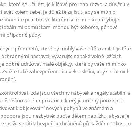
 které se učí lézt, je klíčové pro jeho rozvoj a důvěru v
 svět kolem sebe, je důležité zajistit, aby se mohlo
rozkoumáte prostor, ve kterém se miminko pohybuje.
kká; ideálními pomůckami mohou být koberce, pěnové
rní případné pády.
ých předmětů, které by mohly vaše dítě zranit. Ujistěte
ochrannými nástavci; vyvarujte se také volně ležících
 Je dobré udržovat malé objekty, které by vaše miminko
važte také zabezpečení zásuvek a skříní, aby se do nich
ranění.
kontrolovat, zda jsou všechny nábytek a regály stabilní a
sně definovaného prostoru, který je určený pouze pro
otivovat k objevování nových pohybů ve známém a
podpora jsou nezbytné; buďte dětem nablízku, abyste je
těte se, že se cítí v bezpečí a chráněné při každém pokusu o