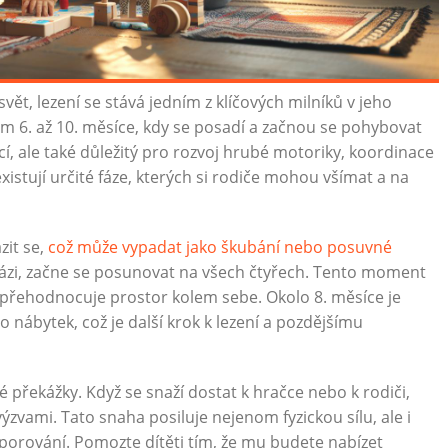
vět, lezení se stává jedním z klíčových milníků v jeho
lem 6. až 10. měsíce, kdy se posadí a začnou se pohybovat
cí, ale také důležitý pro rozvoj hrubé motoriky, koordinace
existují určité fáze, kterých si rodiče mohou všímat a na
zit se,
což může vypadat jako škubání nebo posuvné
 fázi, začne se posunovat na všech čtyřech. Tento moment
a přehodnocuje prostor kolem sebe. Okolo 8. měsíce je
o nábytek, což je další krok k lezení a pozdějšímu
vé překážky. Když se snaží dostat k hračce nebo k rodiči,
výzvami. Tato snaha posiluje nejenom fyzickou sílu, ale i
dporování. Pomozte dítěti tím, že mu budete nabízet