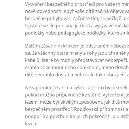
Vytvoření bezpečného prostředí pro vaše miminko,
nové dovednosti. Když vaše dítě začíná objevovat
bezpečně pohybovat. Začněte tím, že pečlivě p
Ujistěte se, že podlaha je čistá a vyzývavě mě
podložky nebo pedagogické podložky, které zmí
Dalším zásadním krokem je odstranění nebezpečn
se, že všechny ostré hrany a rohy jsou chráněny 
kabelů, které by mohly představovat nebezpečí.
mohlo vdechnout nebo spolknout, mimo dosah. Z
dítě nemohlo dostat a nehrozilo tak nebezpečí z
Nezapomínejte ani na výšku, a proto byste měli z
pokud možno připevněné ke stěně. Vytvoření ja
lezení, může být skvělým způsobem, jak dítě m
bezpečném prostředí. Rodičovská přítomnost a 
podpořili a povzbudili v jejich pokrocích, a ujis
lezení.