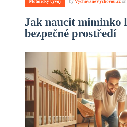
Motorický vývoj
by
VychovanéVýchovou.cz
o
Jak naucit miminko l
bezpečné prostředí