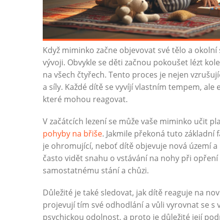
Když miminko začne objevovat své tělo a okolní s
vývoji. Obvykle se děti začnou pokoušet lézt ko
na všech čtyřech. Tento proces je nejen vzrušují
a síly. Každé dítě se vyvíjí vlastním tempem, ale 
které mohou reagovat.
V začátcích lezení se může vaše miminko učit pla
pohyby na břiše
. Jakmile překoná tuto základní
je ohromující, neboť dítě objevuje nová území 
často vidět snahu o vstávání na nohy při opření 
samostatnému stání a chůzi.
Důležité je také sledovat, jak dítě reaguje na no
projevují tím své odhodlání a vůli vyrovnat se s 
psychickou odolnost, a proto je důležité její po