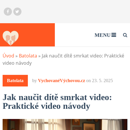
MENU
Úvod
»
Batolata
»
Jak naučit dítě smrkat video: Praktické
video návody
Batolata
by
VychovanéVýchovou.cz
on
23. 5. 2025
Jak naučit dítě smrkat video:
Praktické video návody