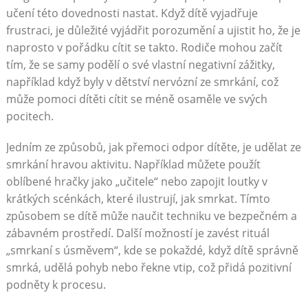
učení této dovednosti nastat. Když dítě vyjadřuje
frustraci, je důležité vyjádřit porozumění a ujistit ho, že je
naprosto v pořádku cítit se takto. Rodiče mohou začít
tím, že se samy podělí o své vlastní negativní zážitky,
například když byly v dětství nervózní ze smrkání, což
může pomoci dítěti cítit se méně osaměle ve svých
pocitech.
Jedním ze způsobů, jak přemoci odpor dítěte, je udělat ze
smrkání hravou aktivitu. Například můžete použít
oblíbené hračky jako „učitele“ nebo zapojit loutky v
krátkých scénkách, které ilustrují, jak smrkat. Tímto
způsobem se dítě může naučit techniku ve bezpečném a
zábavném prostředí. Další možností je zavést rituál
„smrkaní s úsměvem“, kde se pokaždé, když dítě správně
smrká, udělá pohyb nebo řekne vtip, což přidá pozitivní
podněty k procesu.