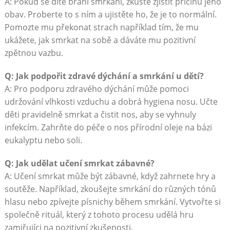
A: Pokud se dítě brání smrkání, zkuste zjistit příčinu jeho
obav. Proberte to s ním a ujistěte ho, že je to normální.
Pomozte mu překonat strach například tím, že mu
ukážete, jak smrkat na sobě a dáváte mu pozitivní
zpětnou vazbu.
Q: Jak podpořit zdravé dýchání a smrkání u dětí?
A: Pro podporu zdravého dýchání může pomoci
udržování vlhkosti vzduchu a dobrá hygiena nosu. Učte
děti pravidelně smrkat a čistit nos, aby se vyhnuly
infekcím. Zahrňte do péče o nos přírodní oleje na bázi
eukalyptu nebo soli.
Q: Jak udělat učení smrkat zábavné?
A: Učení smrkat může být zábavné, když zahrnete hry a
soutěže. Například, zkoušejte smrkání do různých tónů
hlasu nebo zpívejte písnichy během smrkání. Vytvořte si
společně rituál, který z tohoto procesu udělá hru
zamiřujíci na pozitivní zkušenosti.