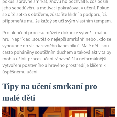
pokusí správně smrkat, znovu ho pochvalte, což posílí
jeho sebedůvěru a motivaci pokračovat v učení. Pokud
se dítě setká s obtížemi, zůstaňte klidní a podporující,
připomeňte mu, že každý se učí svým vlastním tempem.
Pro ulehčení procesu můžete dokonce vytvořit malou
hru. Například „soutěž o nejlepší smrkání“ nebo „kdo se
vyhoupne do víc barevného kapesníku“. Malé děti jsou
často poháněny soutěžním duchem a taková aktivita by
mohla učinit proces učení zábavnější a neformálnější.
Vytvoření pozitivního a hravého prostředí je klíčem k
úspěšnému učení.
Tipy na učení smrkaní pro
malé děti