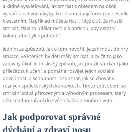
a klidné vysvětlování, jak smrkat s ohledem na okolí,
vytváří pozitivní návyky, které pomáhají formovat respekt
k ostatním. Například můžete říct: „Když cítíš, že musíš
smrkat, zkus to udělat rychle a potichu, aby ostatní
kolem tebe byli v pohodě.“
Jedním ze způsobů, jak o tom hovořit, je zahrnout do hry
situace, ve kterých by děti měly smrkat, a cvičit to jako
zábavný úkol. Je to skvělý způsob, jak použít smrkání jako
příležitost k učení, a pomáhá rozvíjet jejich sociální
dovednosti a schopnost rozpoznat, jak se chovat v
různých společenských kontextech. Tímto způsobem se
smrkání stává přirozeným a výhodným procesem, který
děti snadno zařadí do svého každodenního života.
Jak podporovat správné
dýchání a zdraví nosu