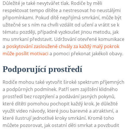
Důležité je také nevytvářet tlak. Rodiče by měli
respektovat tempo dítěte a nestresovat ho neustálými
připomínkami. Pokud dítě nepřijímá smrkání, může být
užitečné se s ním na chvíli vzdálit od učení a vrátit se k
tématu později, případně vyzkoušet jinou metodu, jak
mu smrkaní představit. Udržování otevřené komunikace
a
poskytování zasloužené chvály za každý malý pokrok
může posílit motivaci
a pomoci překonat jakékoli obavy.
Podporující prostředí
Rodiče mohou také vytvořit široké spektrum příjemných
a podpůrných podmínek. Patří sem zajištění klidného
prostředí bez rozptýlení a podávání jasných pokynů,
které dítěti pomohou pochopit každý krok. Je důležité
využít video návody, které jsou barevné a atraktivní, a
které ilustrují jednotlivé kroky smrkání. Kromě toho
můžete pozorovat, jak ostatní děti smrkat a povzbudit