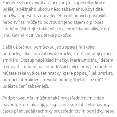
Začněte s barevnými a vzorovanými kapesníky, které
udělají z běžného úkonu něco zábavného. Když dítě
používá kapesník s obrázky jeho oblíbených postaviček
nebo zvířat, může to povzbudit jeho zájem o proces
smrkání. Vybírejte také měkké a jemné kapesníky, které
jsou šetrné k citlivé dětské pokožce.
Další užitečnou pomůckou jsou speciální školící
pomůcky, jako jsou zábavné hračky, které simulují proces
smrkání. Existují například hračky, které umožňují dětem
trénovat smrkaní na jednodušších, více hravých modele.
Můžete také vyzkoušet hračky, které popisují, jak smrkat,
pomocí interaktivních zvuků nebo příběhů, což může
udělat učení zábavnější.
Podporovat děti můžete také prostřednictvím video
návodů, které ukazují, jak správně smrkat. Tyto návody
často předvádějí techniky prostřednictvím pohádky nebo