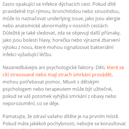
často opakující se infekce dýchacích cest. Pokud dítě
pravidelně trpí rýmou, bronchitidou nebo sinusitidou,
může to naznačovat underlying issue, jako jsou alergie
nebo anatomické abnormality v nosních cestách.
Důležité je také sledovat, zda se objevují další příznaky,
jako jsou bolesti hlavy, horečka nebo výrazné zbarvení
výtoku z nosu, které mohou signalizovat bakteriální
infekci vyžadující léčbu.
Nezanedbávejte ani psychologické faktory. Děti,
které se
cítí stresované nebo mají strach smrkání provádět
,
mohou potřebovat pomoc. Mluvit s dětským
psychologem nebo terapeutem může být užitečné,
pokud se váš potomek vyhýbá smrkání z obavy nebo
neporozumění, co se děje.
Pamatujte, že zdraví vašeho dítěte je na prvním místě.
Pokud máte jakékoli pochybnosti, nebojte se konzultovat