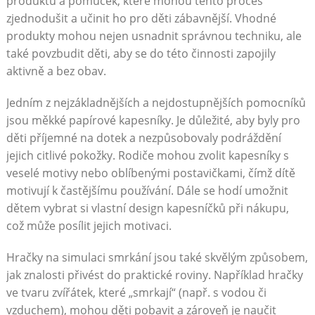
produktů a pomůcek, které mohou tento proces
zjednodušit a učinit ho pro děti zábavnější. Vhodné
produkty mohou nejen usnadnit správnou techniku, ale
také povzbudit děti, aby se do této činnosti zapojily
aktivně a bez obav.
Jedním z nejzákladnějších a nejdostupnějších pomocníků
jsou měkké papírové kapesníky. Je důležité, aby byly pro
děti příjemné na dotek a nezpůsobovaly podráždění
jejich citlivé pokožky. Rodiče mohou zvolit kapesníky s
veselé motivy nebo oblíbenými postavičkami, čímž dítě
motivují k častějšímu používání. Dále se hodí umožnit
dětem vybrat si vlastní design kapesníčků při nákupu,
což může posílit jejich motivaci.
Hračky na simulaci smrkání jsou také skvělým způsobem,
jak znalosti přivést do praktické roviny. Například hračky
ve tvaru zvířátek, které „smrkají“ (např. s vodou či
vzduchem), mohou děti pobavit a zároveň je naučit