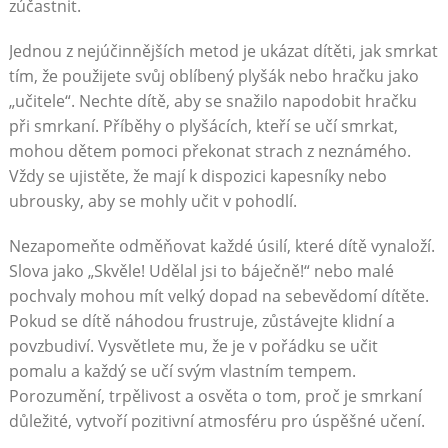
zúčastnit.
Jednou z nejúčinnějších metod je ukázat dítěti, jak smrkat
tím, že použijete svůj oblíbený plyšák nebo hračku jako
„učitele“. Nechte dítě, aby se snažilo napodobit hračku
při smrkaní. Příběhy o plyšácích, kteří se učí smrkat,
mohou dětem pomoci překonat strach z neznámého.
Vždy se ujistěte, že mají k dispozici kapesníky nebo
ubrousky, aby se mohly učit v pohodlí.
Nezapomeňte odměňovat každé úsilí, které dítě vynaloží.
Slova jako „Skvěle! Udělal jsi to báječně!“ nebo malé
pochvaly mohou mít velký dopad na sebevědomí dítěte.
Pokud se dítě náhodou frustruje, zůstávejte klidní a
povzbudiví. Vysvětlete mu, že je v pořádku se učit
pomalu a každý se učí svým vlastním tempem.
Porozumění, trpělivost a osvěta o tom, proč je smrkaní
důležité, vytvoří pozitivní atmosféru pro úspěšné učení.