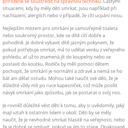
přirozeně se soustředit na správnou techniku
. Častými
situacemi, kdy by měly děti smrkat, jsou například při
nachlazení, alergiích nebo v případě, že cítí ucpání nosu.
Nejlepším místem pro smrkání je samozřejmě toaleta
nebo soukromý prostor, kde se dítě cítí dobře a
pohodlně. Je dobré vybavit dítě jasným pokynem, že
pokud potřebuje smrkat, má to udělat venku z veřejného
pohledu, ať už to znamená jít do koupelny nebo se
postavit do koutku. Rodiče by měli pomoci dětem
pochopit, že smrkání je normální a zdravé a nemá se ho
bát ani dělat ostudu. Mohou také naučit své děti, že je
důležité vždy mít po ruce kapesníček, což může posílit
návyk smrkání jako způsobu, jak se postarat o svůj nos.
Je rovněž důležité vést děti k tomu, aby si uvědomily, jaký
mají vztah k ostatním lidem v okolí. Děti by se měly
naučit, že je nevhodné smrkat hlasitě na veřejnosti, nebo
že je dobré se omluvit, pokud se jim to stane. Opakované