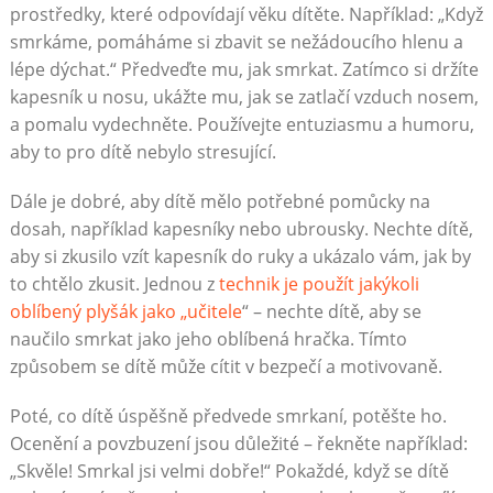
prostředky, které odpovídají věku dítěte. Například: „Když
smrkáme, pomáháme si zbavit se nežádoucího hlenu a
lépe dýchat.“ Předveďte mu, jak smrkat. Zatímco si držíte
kapesník u nosu, ukážte mu, jak se zatlačí vzduch nosem,
a pomalu vydechněte. Používejte entuziasmu a humoru,
aby to pro dítě nebylo stresující.
Dále je dobré, aby dítě mělo potřebné pomůcky na
dosah, například kapesníky nebo ubrousky. Nechte dítě,
aby si zkusilo vzít kapesník do ruky a ukázalo vám, jak by
to chtělo zkusit. Jednou z
technik je použít jakýkoli
oblíbený plyšák jako „učitele
“ – nechte dítě, aby se
naučilo smrkat jako jeho oblíbená hračka. Tímto
způsobem se dítě může cítit v bezpečí a motivovaně.
Poté, co dítě úspěšně předvede smrkaní, potěšte ho.
Ocenění a povzbuzení jsou důležité – řekněte například:
„Skvěle! Smrkal jsi velmi dobře!“ Pokaždé, když se dítě