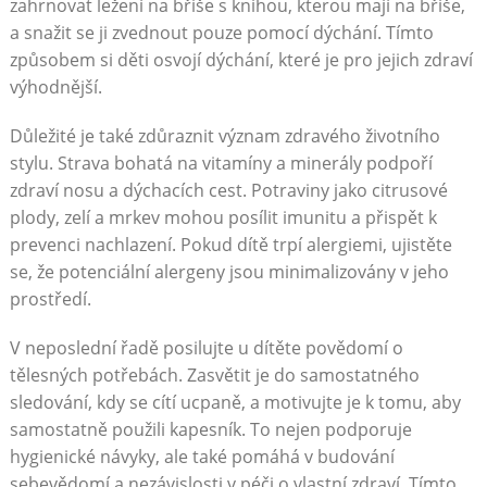
zahrnovat ležení na břiše s knihou, kterou mají na břiše,
a snažit se ji zvednout pouze pomocí dýchání. Tímto
způsobem si děti osvojí dýchání, které je pro jejich zdraví
výhodnější.
Důležité je také zdůraznit význam zdravého životního
stylu. Strava bohatá na vitamíny a minerály podpoří
zdraví nosu a dýchacích cest. Potraviny jako citrusové
plody, zelí a mrkev mohou posílit imunitu a přispět k
prevenci nachlazení. Pokud dítě trpí alergiemi, ujistěte
se, že potenciální alergeny jsou minimalizovány v jeho
prostředí.
V neposlední řadě posilujte u dítěte povědomí o
tělesných potřebách. Zasvětit je do samostatného
sledování, kdy se cítí ucpaně, a motivujte je k tomu, aby
samostatně použili kapesník. To nejen podporuje
hygienické návyky, ale také pomáhá v budování
sebevědomí a nezávislosti v péči o vlastní zdraví. Tímto