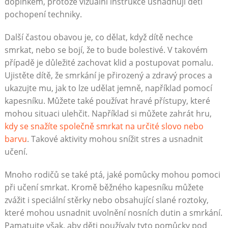
doplňkem, protože vizuální instrukce usnadňují děti
pochopení techniky.
Další častou obavou je, co dělat, když dítě nechce
smrkat, nebo se bojí, že to bude bolestivé. V takovém
případě je důležité zachovat klid a postupovat pomalu.
Ujistěte dítě, že smrkání je přirozený a zdravý proces a
ukazujte mu, jak to lze udělat jemně, například pomocí
kapesníku. Můžete také používat hravé přístupy, které
mohou situaci ulehčit. Například si můžete zahrát hru,
kdy se snažíte společně smrkat na určité slovo nebo
barvu
. Takové aktivity mohou snížit stres a usnadnit
učení.
Mnoho rodičů se také ptá, jaké pomůcky mohou pomoci
při učení smrkat. Kromě běžného kapesníku můžete
zvážit i speciální stěrky nebo obsahující slané roztoky,
které mohou usnadnit uvolnění nosních dutin a smrkání.
Pamatujte však, aby děti používaly tyto pomůcky pod