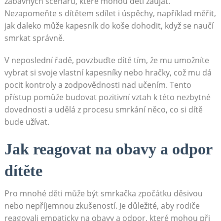
zábavných scénářů, které mohou děti zaujat.
Nezapomeňte s dítětem sdílet i úspěchy, například měřit,
jak daleko může kapesník do koše dohodit, když se naučí
smrkat správně.
V neposlední řadě, povzbuďte dítě tím, že mu umožníte
vybrat si svoje vlastní kapesníky nebo hračky, což mu dá
pocit kontroly a zodpovědnosti nad učením. Tento
přístup pomůže budovat pozitivní vztah k této nezbytné
dovednosti a udělá z procesu smrkání něco, co si dítě
bude užívat.
Jak reagovat na obavy a odpor
dítěte
Pro mnohé děti může být smrkačka zpočátku děsivou
nebo nepříjemnou zkušeností. Je důležité, aby rodiče
reagovali empaticky na obavy a odpor, které mohou při