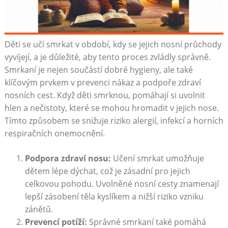
Děti se učí smrkat v období, kdy se jejich nosní průchody
vyvíjejí, a je důležité, aby tento proces zvládly správně.
Smrkaní je nejen součástí dobré hygieny, ale také
klíčovým prvkem v prevenci nákaz a podpoře zdraví
nosních cest. Když děti smrknou, pomáhají si uvolnit
hlen a nečistoty, které se mohou hromadit v jejich nose.
Tímto způsobem se snižuje riziko alergií, infekcí a horních
respiračních onemocnění.
Podpora zdraví nosu:
Učení smrkat umožňuje
dětem lépe dýchat, což je zásadní pro jejich
celkovou pohodu. Uvolněné nosní cesty znamenají
lepší zásobení těla kyslíkem a nižší riziko vzniku
zánětů.
Prevencí potíží:
Správné smrkaní také pomáhá