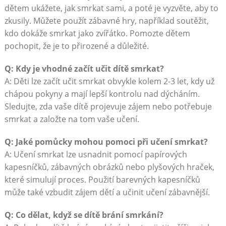
dětem ukážete, jak smrkat sami, a poté je vyzvěte, aby to
zkusily. Můžete použít zábavné hry, například soutěžit,
kdo dokáže smrkat jako zvířátko. Pomozte dětem
pochopit, že je to přirozené a důležité.
Q: Kdy je vhodné začít učit dítě smrkat?
A: Děti lze začít učit smrkat obvykle kolem 2-3 let, kdy už
chápou pokyny a mají lepší kontrolu nad dýcháním.
Sledujte, zda vaše dítě projevuje zájem nebo potřebuje
smrkat a založte na tom vaše učení.
Q: Jaké pomůcky mohou pomoci při učení smrkat?
A: Učení smrkat lze usnadnit pomocí papírových
kapesníčků, zábavných obrázků nebo plyšových hraček,
které simulují proces. Použití barevných kapesníčků
může také vzbudit zájem dětí a učinit učení zábavnější.
Q: Co dělat, když se dítě brání smrkání?