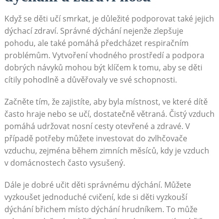
Když se děti učí smrkat, je důležité podporovat také jejich
dýchací zdraví. Správné dýchání nejenže zlepšuje
pohodu, ale také pomáhá předcházet respiračním
problémům. Vytvoření vhodného prostředí a podpora
dobrých návyků mohou být klíčem k tomu, aby se děti
cítily pohodlně a důvěřovaly ve své schopnosti.
Začněte tím, že zajistíte, aby byla místnost, ve které dítě
často hraje nebo se učí, dostatečně větraná. Čistý vzduch
pomáhá udržovat nosní cesty otevřené a zdravé. V
případě potřeby můžete investovat do zvlhčovače
vzduchu, zejména během zimních měsíců, kdy je vzduch
v domácnostech často vysušený.
Dále je dobré učit děti správnému dýchání. Můžete
vyzkoušet jednoduché cvičení, kde si děti vyzkouší
dýchání břichem místo dýchání hrudníkem. To může