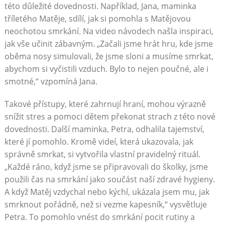
této důležité dovednosti. Například, Jana, maminka
tříletého Matěje, sdílí, jak si pomohla s Matějovou
neochotou smrkání. Na video návodech našla inspiraci,
jak vše učinit zábavným. „Začali jsme hrát hru, kde jsme
oběma nosy simulovali, že jsme sloni a musíme smrkat,
abychom si vyčistili vzduch. Bylo to nejen poučné, ale i
smotné,“ vzpomíná Jana.
Takové přístupy, které zahrnují hraní, mohou výrazně
snížit stres a pomoci dětem překonat strach z této nové
dovednosti. Další maminka, Petra, odhalila tajemství,
které jí pomohlo. Kromě videí, která ukazovala, jak
správně smrkat, si vytvořila vlastní pravidelný rituál.
„Každé ráno, když jsme se připravovali do školky, jsme
použili čas na smrkání jako součást naší zdravé hygieny.
A když Matěj vzdychal nebo kýchl, ukázala jsem mu, jak
smrknout pořádně, než si vezme kapesník,“ vysvětluje
Petra. To pomohlo vnést do smrkání pocit rutiny a