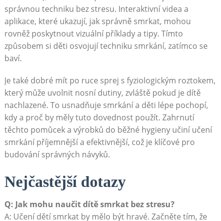
správnou techniku bez stresu. Interaktivní videa a
aplikace, které ukazují, jak správně smrkat, mohou
rovněž poskytnout vizuální příklady a tipy. Tímto
způsobem si děti osvojují techniku smrkání, zatímco se
baví.
Je také dobré mít po ruce sprej s fyziologickým roztokem,
který může uvolnit nosní dutiny, zvláště pokud je dítě
nachlazené. To usnadňuje smrkání a děti lépe pochopí,
kdy a proč by měly tuto dovednost použít. Zahrnutí
těchto pomůcek a výrobků do běžné hygieny učiní učení
smrkání příjemnější a efektivnější, což je klíčové pro
budování správných návyků.
Nejčastější dotazy
Q: Jak mohu naučit dítě smrkat bez stresu?
A: Učení dětí smrkat by mělo být hravé. Začněte tím, že