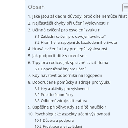
Obsah
Jaké jsou základní důvody, proč dítě nemůže říkat 
Nejčastější chyby při učení výslovnosti r
Účinná cvičení pro osvojení zvuku r
Základní cvičení pro osvojení zvuku „r“
Hraní her a zapojení do každodenního života
Hravá cvičení a hry pro lepší výslovnost
Jak podpořit dítě v učení se r
Tipy pro rodiče: Jak správně cvičit doma
Doporučené hry pro učení
Kdy navštívit odborníka na logopedii
Doporučené pomůcky a zdroje pro výuku
Hry a aktivity pro výslovnost
Praktické pomůcky
Odborné zdroje a literatura
Úspěšné příběhy: Kdy se dítě naučilo r
Psychologické aspekty učení výslovnosti
Důvěra a podpora
Frustrace a její zvládání