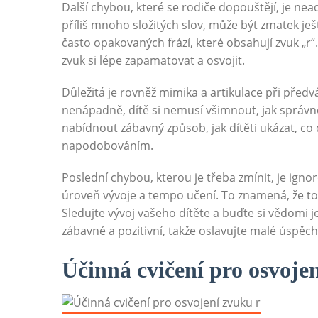
Další chybou, které se rodiče dopouštějí, je nea
příliš mnoho složitých slov, může být zmatek ješ
často opakovaných frází, které obsahují zvuk „r“
zvuk si lépe zapamatovat a osvojit.
Důležitá je rovněž mimika a artikulace při předv
nenápadně, dítě si nemusí všimnout, jak správn
nabídnout zábavný způsob, jak dítěti ukázat, co d
napodobováním.
Poslední chybou, kterou je třeba zmínit, je igno
úroveň vývoje a tempo učení. To znamená, že to,
Sledujte vývoj vašeho dítěte a buďte si vědomi 
zábavné a pozitivní, takže oslavujte malé úspěc
Účinná cvičení pro osvoje