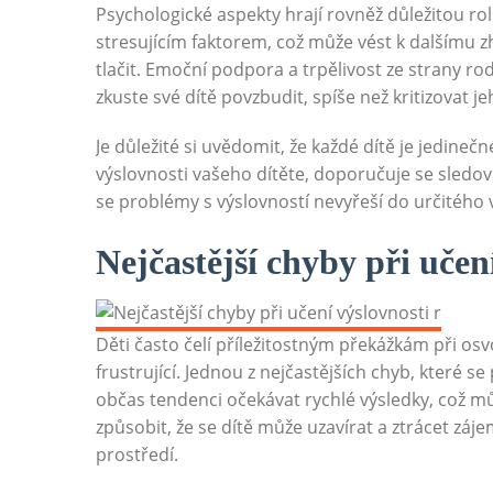
Psychologické aspekty hrají rovněž důležitou rol
stresujícím faktorem, což může vést k dalšímu zh
tlačit. Emoční podpora a trpělivost ze strany ro
zkuste své dítě povzbudit, spíše než kritizovat j
Je důležité si uvědomit, že každé dítě je jedin
výslovnosti vašeho dítěte, doporučuje se sled
se problémy s výslovností nevyřeší do určitého 
Nejčastější chyby při učení
Děti často čelí příležitostným překážkám při osv
frustrující. Jednou z nejčastějších chyb, které se
občas tendenci očekávat rychlé výsledky, což můž
způsobit, že se dítě může uzavírat a ztrácet záje
prostředí.