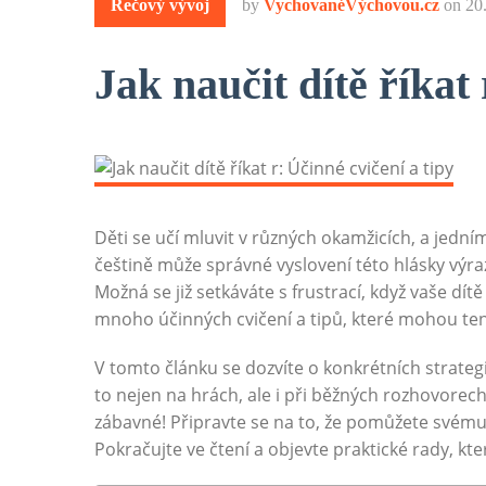
Řečový vývoj
by
VychovanéVýchovou.cz
on
20
Jak naučit dítě říkat 
Děti se učí mluvit v různých okamžicích, a jedním
češtině může správné vyslovení této hlásky výra
Možná se již setkáváte s frustrací, když vaše dítě
mnoho účinných cvičení a tipů, které mohou te
V tomto článku se dozvíte o konkrétních strateg
to nejen na hrách, ale i při běžných rozhovorech.
zábavné! Připravte se na to, že pomůžete svém
Pokračujte ve čtení a objevte praktické rady, k