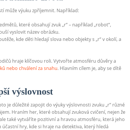
tí může výuku zpříjemnit. Například:
edmětů, které obsahují zvuk „r“ – například „robot“,
kouší vyslovit název obrázku.
těže, kde děti hledají slova nebo objekty s „r“ v okolí, a
rodičů hraje klíčovou roli. Vytvořte atmosféru důvěry a
ků nebo chválení za snahu
. Hlavním cílem je, aby se dítě
pší výslovnost
to je důležité zapojit do výuky výslovnosti zvuku „r“ různé
 zájem. Hraním her, které obsahují zvuková cvičení, nejen že
ale také vytváříte pozitivní a hravou atmosféru, která jeho
m účastní hry, kde si hraje na detektiva, který hledá