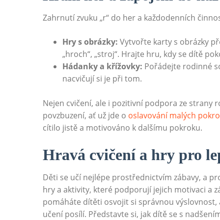
Zahrnutí zvuku „r“ do her a každodenních činnos
Hry s obrázky:
Vytvořte karty s obrázky př
„hroch“, „stroj“. Hrajte hru, kdy se dítě po
Hádanky a křížovky:
Pořádejte rodinné sou
nacvičují si je při tom.
Nejen cvičení, ale i pozitivní podpora ze strany 
povzbuzení, ať už jde o
oslavování malých pokro
cítilo jistě a motivováno k dalšímu pokroku.
Hravá cvičení a hry pro le
Děti se učí nejlépe prostřednictvím zábavy, a pro
hry a aktivity, které podporují jejich motivaci a
pomáháte dítěti osvojit si správnou výslovnost, 
učení posílí. Představte si, jak dítě se s nadšení