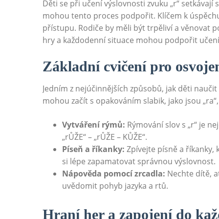
Děti se při učení výslovnosti zvuku „r“ setkávají 
mohou tento proces podpořit. Klíčem k úspěchu 
přístupu. Rodiče by měli být trpěliví a věnovat 
hry a každodenní situace mohou podpořit učení 
Základní cvičení pro osvoje
Jedním z nejúčinnějších způsobů, jak děti naučit 
mohou začít s opakováním slabik, jako jsou „ra“, „r
Vytváření rýmů:
Rýmování slov s „r“ je ne
„rŮŽE“ – „rŮŽE – KŮŽE“.
Píseň a říkanky:
Zpívejte písně a říkanky,
si lépe zapamatovat správnou výslovnost.
Nápověda pomocí zrcadla:
Nechte dítě, ať
uvědomit pohyb jazyka a rtů.
Hraní her a zapojení do ka