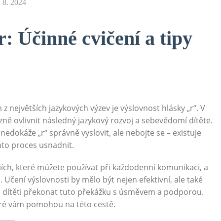
. 8. 2024
r: Účinné cvičení a tipy
 z největších jazykových výzev je výslovnost hlásky „r“. V
zně ovlivnit následný jazykový rozvoj a sebevědomí dítěte.
 nedokáže „r“ správně vyslovit, ale nebojte se – existuje
nto proces usnadnit.
iích, které můžete používat při každodenní komunikaci, a
 Učení výslovnosti by mělo být nejen efektivní, ale také
u dítěti překonat tuto překážku s úsměvem a podporou.
teré vám pomohou na této cestě.