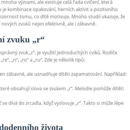
s mnoha výzvami, ale existuje celá řada cvičení, která
je kombinace opakování, herních aktivit a pozitivního
pozornost tomu, co dítě motivuje. Mnoho studií ukazuje, že
nových zvuků nejen efektivně, ale i zábavně.
ní zvuku „r“
správný zvuk „r“, je využití jednoduchých cviků. Rodiče
e“, „ri“, „ro“ a „ru“. Zde je několik tipů:
jen zábavné, ale usnadňuje dítěti zapamatování. Například:
 které obsahují slova se zvukem „r“. Melodie pomůže dítěti
 se dívá do zrcadla, když vyslovuje „r“. Takto si může lépe
ždodenního života