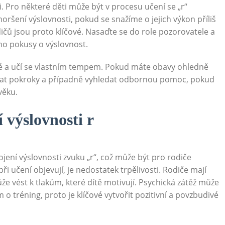
i. Pro některé děti může být v procesu učení se „r“
oršení výslovnosti, pokud se snažíme o jejich výkon příliš
dičů jsou proto klíčové. Nasaďte se do role pozorovatele a
eho pokusy o výslovnost.
ečné a učí se vlastním tempem. Pokud máte obavy ohledně
ovat pokroky a případně vyhledat odbornou pomoc, pokud
věku.
 výslovnosti r
ojení výslovnosti zvuku „r“, což může být pro rodiče
 při učení objevují, je nedostatek trpělivosti. Rodiče mají
e vést k tlakům, které dítě motivují. Psychická zátěž může
m o tréning, proto je klíčové vytvořit pozitivní a povzbudivé