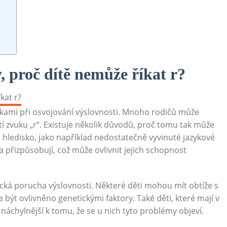
, proč dítě nemůže říkat r?
žkami při osvojování výslovnosti. Mnoho rodičů může
tí zvuku „r“. Existuje několik důvodů, proč tomu tak může
ké hledisko, jako například nedostatečně vyvinuté jazykové
 a přizpůsobují, což může ovlivnit jejich schopnost
ká porucha výslovnosti. Některé děti mohou mít obtíže s
 být ovlivněno genetickými faktory. Také děti, které mají v
 náchylnější k tomu, že se u nich tyto problémy objeví.