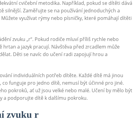
dekvátní cvičební metodika. Například, pokud se dítěti dává
tě silnější. Zaměřujte se na používání jednoduchých a
. Můžete využívat rýmy nebo písničky, které pomáhají dítěti
ádění zvuku „r“. Pokud rodiče mluví příliš rychle nebo
ě hrtan a jazyk pracují. Návštěva před zrcadlem může
ělat. Děti se navíc do učení radi zapojují hrou a
rování individuálních potřeb dítěte. Každé dítě má jinou
 co funguje pro jedno dítě, nemusí být účinné pro jiné.
jeho pokroků, ať už jsou velké nebo malé. Učení by mělo být
hy a podporujte dítě k dalšímu pokroku.
ní zvuku r