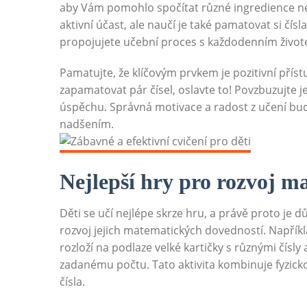
aby Vám pomohlo spočítat různé ingredience n
aktivní účast, ale naučí je také pamatovat si čí
propojujete učební proces s každodenním životem
Pamatujte, že klíčovým prvkem je pozitivní přís
zapamatovat pár čísel, oslavte to! Povzbuzujte je
úspěchu. Správná motivace a radost z učení budou
nadšením.
Nejlepší hry pro rozvoj m
Děti se učí nejlépe skrze hru, a právě proto je dů
rozvoj jejich matematických dovedností. Napříkla
rozloží na podlaze velké kartičky s různými čísly
zadanému počtu. Tato aktivita kombinuje fyzic
čísla.