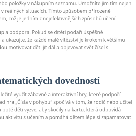
ebo položky v nákupním seznamu. Umožníte jim tím nejen
sla v reálných situacích. Tímto způsobem přirozeně
, což je jedním z nejefektivnějších způsobů učení.
tup a podpora. Pokud se dítěti podaří úspěšně
 a ukazujte, že každé malé vítězství je krokem k většímu
 motivovat děti jít dál a objevovat svět čísel s
atematických dovedností
ležité využít zábavné a interaktivní hry, které podpoří
d hra „Čísla v pohybu“ spočívá v tom, že rodič nebo učitel
 a poté děti vyzve, aby skočily na kartu, která odpovídá
kou aktivitu s učením a pomáhá dětem lépe si zapamatovat