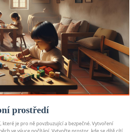
bní prostředí
, které je pro ně povzbuzující a bezpečné. Vytvoření
ěch ve výuce počítání. Vytvořte prostor, kde se dítě cítí