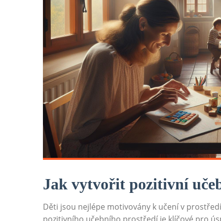
Jak vytvořit pozitivní uče
Děti jsou nejlépe motivovány k učení v prostředí
pozitivního učebního prostředí je klíčové pro úsp