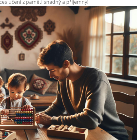
es učení z paměti snadný a příjemný!