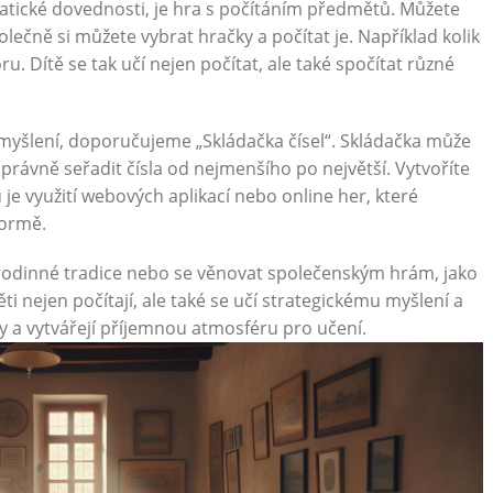
atické dovednosti, je hra s počítáním předmětů. Můžete
lečně si můžete vybrat hračky a počítat je. Například kolik
u. Dítě se tak učí nejen počítat, ale také spočítat různé
myšlení, doporučujeme „Skládačka čísel“. Skládačka může
správně seřadit čísla od nejmenšího po největší. Vytvoříte
u je využití webových aplikací nebo online her, které
formě.
i rodinné tradice nebo se věnovat společenským hrám, jako
ti nejen počítají, ale také se učí strategickému myšlení a
ahy a vytvářejí příjemnou atmosféru pro učení.