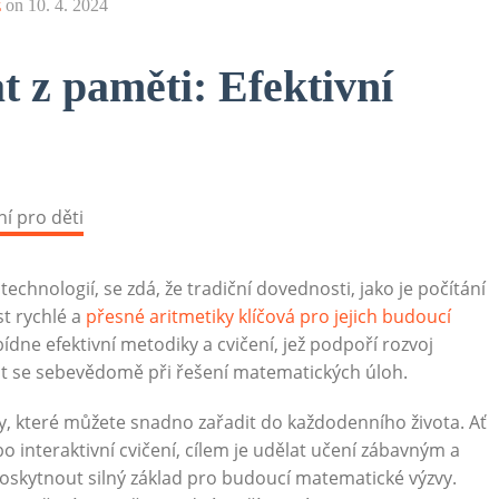
z
on
10. 4. 2024
at z paměti: Efektivní
technologií, se zdá, že tradiční dovednosti, jako je počítání
st rychlé a
přesné aritmetiky klíčová pro jejich budoucí
bídne efektivní metodiky a cvičení, jež podpoří rozvoj
it se sebevědomě při řešení matematických úloh.
, které můžete snadno zařadit do každodenního života. Ať
 interaktivní cvičení, cílem je udělat učení zábavným a
poskytnout silný základ pro budoucí matematické výzvy.