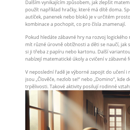
Dalším vynikajícím způsobem, jak zlepšit matem
použít například hračky, které má dítě doma. Spo
autíček, panenek nebo bloků je v určitém prostor
kombinace a pochopit, co pro čísla znamenají.
Pokud hledáte zábavné hry na rozvoj logického 
mít různé úrovně obtížnosti a děti se naučí, jak 
si ji třeba z papíru nebo kartonu. Další varianto
nabízejí matematické úkoly a cvičení v zábavné 
V neposlední řadě je výborné zapojit do učení 
jsou „Člověče, nezlob se!“ nebo „Domino“, kde dě
trpělivosti. Takové aktivity posilují rodinné vzt