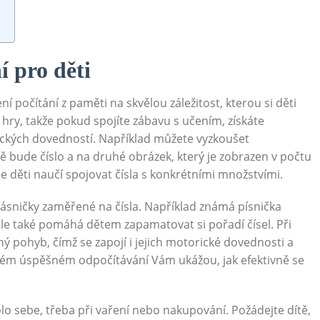
í pro děti
 počítání z paměti na skvělou záležitost, kterou si děti
é hry, takže pokud spojíte zábavu s učením, získáte
ických dovedností. Například můžete vyzkoušet
ě bude číslo a na druhé obrázek, který je zobrazen v počtu
 děti naučí spojovat čísla s konkrétními množstvími.
 básničky zaměřené na čísla. Například známá písnička
, ale také pomáhá dětem zapamatovat si pořadí čísel. Při
 pohyb, čímž se zapojí i jejich motorické dovednosti a
aždém úspěšném odpočítávání Vám ukážou, jak efektivně se
o sebe, třeba při vaření nebo nakupování. Požádejte dítě,