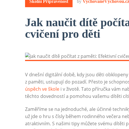
Školní Připravenost
by
VychovanéVýchovou.c
Jak naučit dítě počít
cvičení pro děti
V dnešní digitální době, kdy jsou děti obklopeny 
z paměti, ustupují do pozadí. Přesto je schopno
úspěch ve škole
i v životě. Tato příručka vám na
těchto dovedností a pomohou vašemu dítěti cít
Zaměříme se na jednoduché, ale účinné techniky
už jde o hru s čísly během rodinného večera nebo
atraktivním. S našimi tipy můžete svému dítěti 