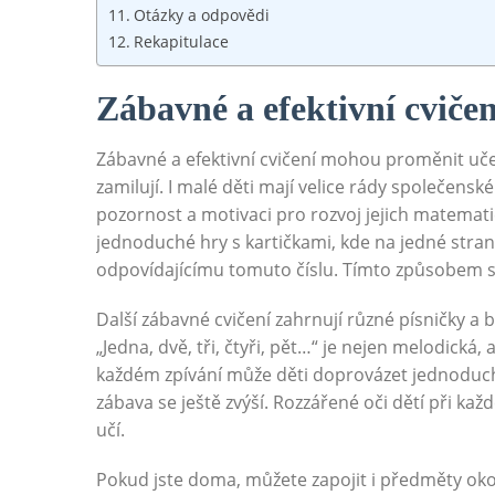
Otázky a odpovědi
Rekapitulace
Zábavné a efektivní cvičen
Zábavné a efektivní cvičení mohou proměnit učení
zamilují. I malé děti mají velice rády společensk
pozornost a motivaci pro rozvoj jejich matemat
jednoduché hry s kartičkami, kde na jedné stran
odpovídajícímu tomuto číslu. Tímto způsobem se
Další zábavné cvičení zahrnují různé písničky a
„Jedna, dvě, tři, čtyři, pět…“ je nejen melodická
každém zpívání může děti doprovázet jednoduchý
zábava se ještě zvýší. Rozzářené oči dětí při k
učí.
Pokud jste doma, můžete zapojit i předměty okol