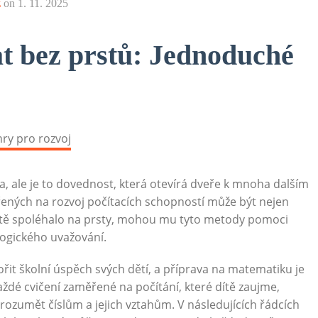
z
on
1. 11. 2025
tat bez prstů: Jednoduché
va, ale je to dovednost, která otevírá dveře k mnoha dalším
řených na rozvoj počítacích schopností může být nejen
 dítě spoléhalo na prsty, mohou mu tyto metody pomoci
logického uvažování.
ořit školní úspěch svých dětí, a příprava na matematiku je
ždé cvičení zaměřené na počítání, které dítě zaujme,
zumět číslům a jejich vztahům. V následujících řádcích