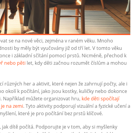
ovat se na nové věci, zejména v raném věku. Mnoho
osti by měly být vyučovány již od tří let. V tomto věku
konce i základní sčítání pomocí prstů. Nicméně, přechod k
yř nebo pěti
let, kdy děti začnou rozumět číslům a mohou
 různých her a aktivit, které nejen že zahrnují počty, ale i
 okolí k počítání, jako jsou kostky, kuličky nebo dokonce
i. Například můžete organizovat hru,
kde děti spočítají
 je na zemi
. Tyto aktivity podporují vizuální a fyzické učení a
šlení, které je pro počítání bez prstů klíčové.
, jak dítě počítá. Podporujte je v tom, aby si myšlenky