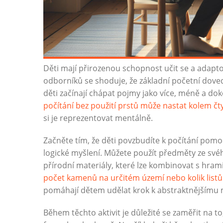
Děti mají přirozenou schopnost učit se a adapt
odborníků se shoduje, že základní početní dovedn
děti začínají chápat pojmy jako více, méně a do
počítání bez použití prstů může nastat kolem čt
si je reprezentovat mentálně.
Začněte tím, že děti povzbudíte k počítání pomocí
logické myšlení. Můžete použít předměty ze svého
přírodní materiály, které lze kombinovat s hram
počet kamenů na určitém území nebo kolik listů
pomáhají dětem udělat krok k abstraktnějšímu my
Během těchto aktivit je důležité se zaměřit na to