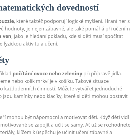
matematických dovedností
puzzle
, které taktéž podporují logické myšlení. Hraní her s
ové hodnoty, je nejen zábavné, ale také pomáhá při učením
a ven
, jako je hledání pokladu, kde si děti musí spočítat
 fyzickou aktivitu a učení.
ěty
říklad
počítání ovoce nebo zeleniny
při přípravě jídla.
jeme nebo kolik mrkví je v košíku. Takové situace
 do každodenních činností. Můžete vytvářet jednoduché
 jsou kamínky nebo klacíky, které si děti mohou postavit
kteří mohou být nápomocní a motivovat děti. Když děti vidí
motivované se zapojit a učit se samy. Ať už se rozhodnete
eriály, klíčem k úspěchu je učinit učení zábavné a