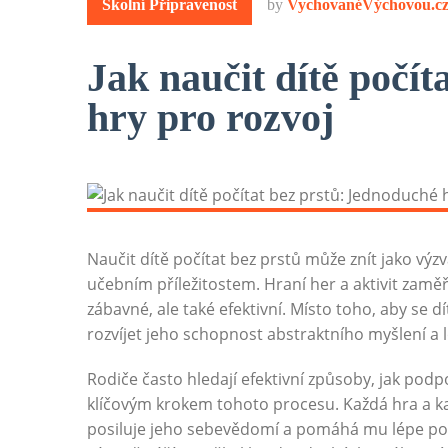
Školní Připravenost
by
VychovanéVýchovou.c
Jak naučit dítě počí
hry pro rozvoj
Naučit dítě počítat bez prstů může znít jako výz
učebním příležitostem. Hraní her a aktivit zamě
zábavné, ale také efektivní. Místo toho, aby se
rozvíjet jeho schopnost abstraktního myšlení a 
Rodiče často hledají efektivní způsoby, jak podp
klíčovým krokem tohoto procesu. Každá hra a ka
posiluje jeho sebevědomí a pomáhá mu lépe poro