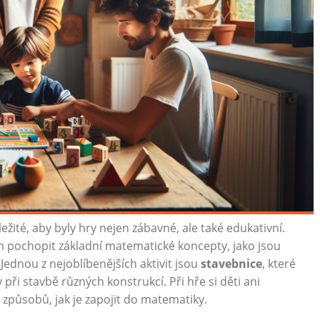
žité, aby byly hry nejen zábavné, ale také edukativní.
pochopit základní matematické koncepty, jako jsou
 Jednou z nejoblíbenějších aktivit jsou
stavebnice
, které
 při stavbě různých konstrukcí. Při hře si děti ani
h způsobů, jak je zapojit do matematiky.