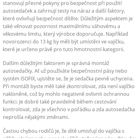
stanovují přesné pokyny pro bezpečnost při použití
autosedaček a zahrnují testy na náraz a další faktory,
které ovlivňují bezpečnost dítěte. Důležitým aspektem je
také věnovat pozornost maximálnímu váhovému a
věkovému limitu, který výrobce doporučuje. Například
novorozenci do 13 kg by měli být umístěni ve vajíčku,
které je určeno právě pro tuto hmotnostní kategorii.
Dalším důležitým faktorem je správná montáž
autosedačky. Ať už používáte bezpečnostní pásy nebo
systém ISOFIX, ujistěte se, že je sedačka pevně uchycena.
Při montáži byste měli také zkontrolovat, zda není vajíčko
nakloněné, což by mohlo negativně ovlivnit ochrannou
funkci. Je dobré také pravidelně během cestování
kontrolovat, zda je všechno v pořádku a zda autosedačka
neprošla nějakými změnami.
Častou chybou rodičů je, že dítě umisťují do vajíčka s