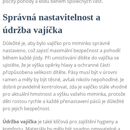
pocity pohody a klidu během společných cest.
Správná nastavitelnost a
údržba vajíčka
Důležité je, aby bylo vajíčko pro miminko správně
nastaveno, což zajistí maximální bezpečnost a pohodlí
během každé jízdy. Při umisťování dítěte do vajíčka se
ujistěte, že je výška opěrky hlavy a ochranné části
přizpůsobena velikosti dítěte. Pásy musí být v úrovni
ramen a měly by být těsné, avšak nikoliv nepohodlné. Je
dobré pravidelně kontrolovat, zda je vajíčko stále vhodné
pro aktuální hmotnost a výšku vašeho miminka, protože
děti rostou rychle a každé přenastavení pásů je důležité
pro jejich bezpečnost.
Údržba vajíčka
je také klíčová pro zajištění hygieny a
komfortu. Materiály by měly být snadno omyvatelné a