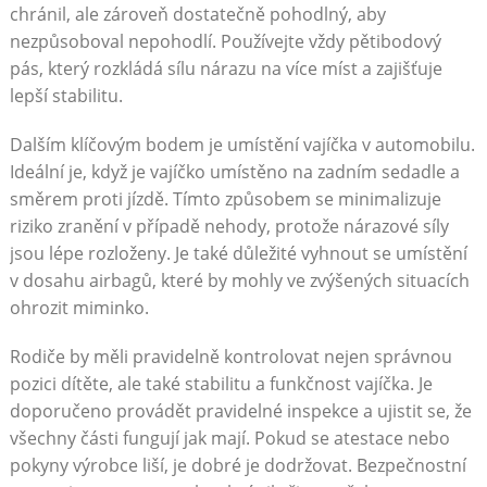
chránil, ale zároveň dostatečně pohodlný, aby
nezpůsoboval nepohodlí. Používejte vždy pětibodový
pás, který rozkládá sílu nárazu na více míst a zajišťuje
lepší stabilitu.
Dalším klíčovým bodem je umístění vajíčka v automobilu.
Ideální je, když je vajíčko umístěno na zadním sedadle a
směrem proti jízdě. Tímto způsobem se minimalizuje
riziko zranění v případě nehody, protože nárazové síly
jsou lépe rozloženy. Je také důležité vyhnout se umístění
v dosahu airbagů, které by mohly ve zvýšených situacích
ohrozit miminko.
Rodiče by měli pravidelně kontrolovat nejen správnou
pozici dítěte, ale také stabilitu a funkčnost vajíčka. Je
doporučeno provádět pravidelné inspekce a ujistit se, že
všechny části fungují jak mají. Pokud se atestace nebo
pokyny výrobce liší, je dobré je dodržovat. Bezpečnostní