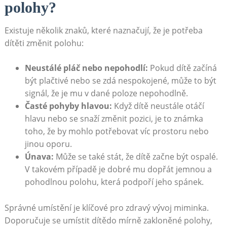
polohy?
Existuje několik znaků, které naznačují, že je potřeba
dítěti změnit polohu:
Neustálé pláč nebo nepohodlí:
Pokud dítě začíná
být plačtivé nebo se zdá nespokojené, může to být
signál, že je mu v dané poloze nepohodlně.
Časté pohyby hlavou:
Když dítě neustále otáčí
hlavu nebo se snaží změnit pozici, je to známka
toho, že by mohlo potřebovat víc prostoru nebo
jinou oporu.
Únava:
Může se také stát, že dítě začne být ospalé.
V takovém případě je dobré mu dopřát jemnou a
pohodlnou polohu, která podpoří jeho spánek.
Správné umístění je klíčové pro zdravý vývoj miminka.
Doporučuje se umístit dítědo mírně zakloněné polohy,