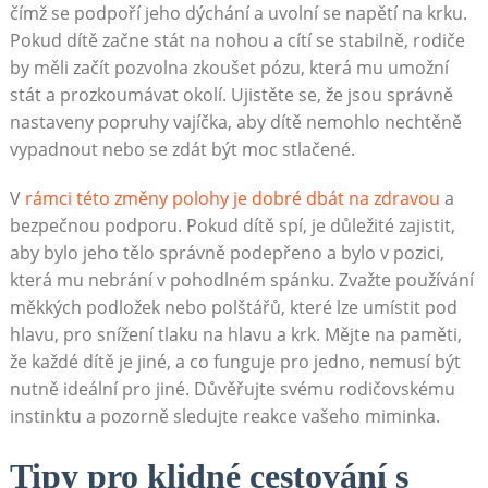
čímž se podpoří jeho dýchání a uvolní se napětí na krku.
Pokud dítě začne stát na nohou a cítí se stabilně, rodiče
by měli začít pozvolna zkoušet pózu, která mu umožní
stát a prozkoumávat okolí. Ujistěte se, že jsou správně
nastaveny popruhy vajíčka, aby dítě nemohlo nechtěně
vypadnout nebo se zdát být moc stlačené.
V
rámci této změny polohy je dobré dbát na zdravou
a
bezpečnou podporu. Pokud dítě spí, je důležité zajistit,
aby bylo jeho tělo správně podepřeno a bylo v pozici,
která mu nebrání v pohodlném spánku. Zvažte používání
měkkých podložek nebo polštářů, které lze umístit pod
hlavu, pro snížení tlaku na hlavu a krk. Mějte na paměti,
že každé dítě je jiné, a co funguje pro jedno, nemusí být
nutně ideální pro jiné. Důvěřujte svému rodičovskému
instinktu a pozorně sledujte reakce vašeho miminka.
Tipy pro klidné cestování s