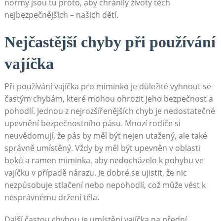
normy jsou tu proto, aby chránily životy těch
nejbezpečnějších – našich dětí.
Nejčastější chyby při používání
vajíčka
Při používání vajíčka pro miminko je důležité vyhnout se
častým chybám, které mohou ohrozit jeho bezpečnost a
pohodlí. Jednou z nejrozšířenějších chyb je nedostatečné
upevnění bezpečnostního pásu. Mnozí rodiče si
neuvědomují, že pás by měl být nejen utažený, ale také
správně umístěný. Vždy by měl být upevněn v oblasti
boků a ramen miminka, aby nedocházelo k pohybu ve
vajíčku v případě nárazu. Je dobré se ujistit, že nic
nezpůsobuje stlačení nebo nepohodlí, což může vést k
nesprávnému držení těla.
Další častou chybou je umístění vajíčka na přední