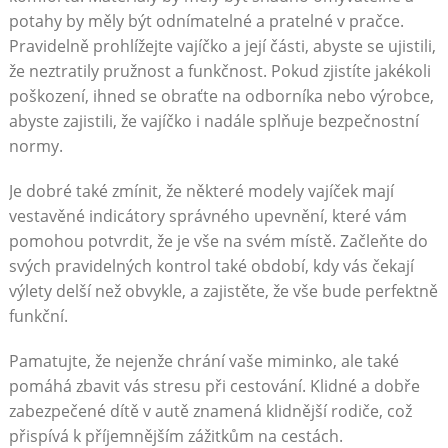
potahy by měly být odnímatelné a pratelné v pračce.
Pravidelně prohlížejte vajíčko a její části, abyste se ujistili,
že neztratily pružnost a funkčnost. Pokud zjistíte jakékoli
poškození, ihned se obraťte na odborníka nebo výrobce,
abyste zajistili, že vajíčko i nadále splňuje bezpečnostní
normy.
Je dobré také zmínit, že některé modely vajíček mají
vestavěné indicátory správného upevnění, které vám
pomohou potvrdit, že je vše na svém místě. Začleňte do
svých pravidelných kontrol také období, kdy vás čekají
výlety delší než obvykle, a zajistěte, že vše bude perfektně
funkční.
Pamatujte, že nejenže chrání vaše miminko, ale také
pomáhá zbavit vás stresu při cestování. Klidné a dobře
zabezpečené dítě v autě znamená klidnější rodiče, což
přispívá k příjemnějším zážitkům na cestách.