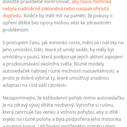
důležité pravidelně kontrolovat,
aby hlava miminka
nebyla nadměrně zakloněná nebo naopak ohnutá
dopředu
. Rodiče by měli mít na paměti, že pokusy o
opření dítěte bez opory mohou vést ke zdravotním
problémům.
S postupem času, jak miminko roste, mění se i nároky na
jeho umístění. Děti, které již umějí sedět, by měly být
umístěny v pozici, která podporuje jejich aktivní zapojení
a prozkoumávání okolního světa. Různé modely
autosedaček nabízejí různé možnosti nastavitelnosti, a
proto je dobré vybírat ty, které umožňují snadnou
adaptaci na růst vaší ratolesti.
Nezapomínejte, že každodenní pohyb mimo autosedačku
je na zdravý vývoj dítěte nezbytný. Vytvořte si rutinu,
která zahrnuje čas venku a volnost pohybu, aby si dítě
zvyklo na různé polohy a byla podpořena jeho motorika
a svalový tonus. Udržování vyváženého poměru mezi