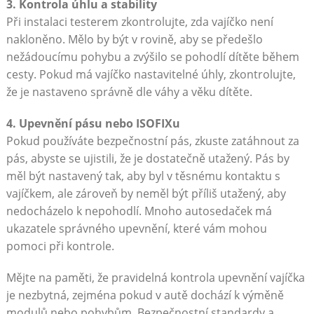
3. Kontrola úhlu a stability
Při instalaci testerem zkontrolujte, zda vajíčko není
nakloněno. Mělo by být v rovině, aby se předešlo
nežádoucímu pohybu a zvýšilo se pohodlí dítěte během
cesty. Pokud má vajíčko nastavitelné úhly, zkontrolujte,
že je nastaveno správně dle váhy a věku dítěte.
4. Upevnění pásu nebo ISOFIXu
Pokud používáte bezpečnostní pás, zkuste zatáhnout za
pás, abyste se ujistili, že je dostatečně utažený. Pás by
měl být nastavený tak, aby byl v těsnému kontaktu s
vajíčkem, ale zároveň by neměl být příliš utažený, aby
nedocházelo k nepohodlí. Mnoho autosedaček má
ukazatele správného upevnění, které vám mohou
pomoci při kontrole.
Mějte na paměti, že pravidelná kontrola upevnění vajíčka
je nezbytná, zejména pokud v autě dochází k výměně
modulů nebo pohybům. Bezpečnostní standardy a