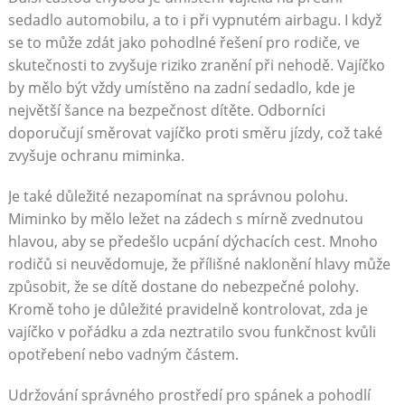
sedadlo automobilu, a to i při vypnutém airbagu. I když
se to může zdát jako pohodlné řešení pro rodiče, ve
skutečnosti to zvyšuje riziko zranění při nehodě. Vajíčko
by mělo být vždy umístěno na zadní sedadlo, kde je
největší šance na bezpečnost dítěte. Odborníci
doporučují směrovat vajíčko proti směru jízdy, což také
zvyšuje ochranu miminka.
Je také důležité nezapomínat na správnou polohu.
Miminko by mělo ležet na zádech s mírně zvednutou
hlavou, aby se předešlo ucpání dýchacích cest. Mnoho
rodičů si neuvědomuje, že přílišné naklonění hlavy může
způsobit, že se dítě dostane do nebezpečné polohy.
Kromě toho je důležité pravidelně kontrolovat, zda je
vajíčko v pořádku a zda neztratilo svou funkčnost kvůli
opotřebení nebo vadným částem.
Udržování správného prostředí pro spánek a pohodlí