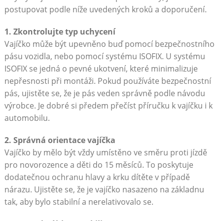
postupovat podle níže uvedených kroků a doporučení.
1. Zkontrolujte typ uchycení
Vajíčko může být upevněno buď pomocí bezpečnostního
pásu vozidla, nebo pomocí systému ISOFIX. U systému
ISOFIX se jedná o pevné ukotvení, které minimalizuje
nepřesnosti při montáži. Pokud používáte bezpečnostní
pás, ujistěte se, že je pás veden správně podle návodu
výrobce. Je dobré si předem přečíst příručku k vajíčku i k
automobilu.
2. Správná orientace vajíčka
Vajíčko by mělo být vždy umístěno ve směru proti jízdě
pro novorozence a děti do 15 měsíců. To poskytuje
dodatečnou ochranu hlavy a krku dítěte v případě
nárazu. Ujistěte se, že je vajíčko nasazeno na základnu
tak, aby bylo stabilní a nerelativovalo se.