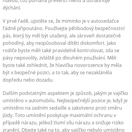
hlavou, což pomáhá prevenci hlenu a usnadňuje
dýchání.
V prvé řadě, ujistěte se, že miminko je v autosedačce
řádně připoutáno. Používejte pětibodový bezpečnostní
pás, který by měl být utažený, ale zároveň dostatečně
pohodlný, aby nezpůsoboval dítěti diskomfort. Jako
rodiče byste měli také pravidelně kontrolovat, zda se
pásy nepovolily, zvláště po dlouhém používání. Měli
byste také zohlednit, že hlavička novorozence by měla
být v bezpečné pozici, a to tak, aby se nezakláněla
dopředu nebo dozadu.
Dalším podstatným aspektem je způsob, jakým je vajíčko
umístěno v automobilu. Nejbezpečnější pozice je, když je
umístěno na zadním sedadle a zakotveno proti směru
jízdy. Toto umístění poskytuje maximální ochranu v
případě nárazu, jelikož tlumí sílu nárazu a snižuje riziko
zranění. Dbejte také na to, aby vajíčko nebylo umístěno