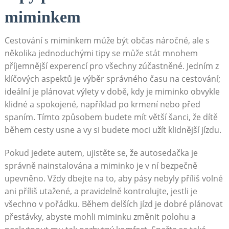
miminkem
Cestování s miminkem může být občas náročné, ale s
několika jednoduchými tipy se může stát mnohem
příjemnější experencí pro všechny zúčastněné. Jedním z
klíčových aspektů je výběr správného času na cestování;
ideální je plánovat výlety v době, kdy je miminko obvykle
klidné a spokojené, například po krmení nebo před
spaním. Tímto způsobem budete mít větší šanci, že dítě
během cesty usne a vy si budete moci užít klidnější jízdu.
Pokud jedete autem, ujistěte se, že autosedačka je
správně nainstalována a miminko je v ní bezpečně
upevněno. Vždy dbejte na to, aby pásy nebyly příliš volné
ani příliš utažené, a pravidelně kontrolujte, jestli je
všechno v pořádku. Během delších jízd je dobré plánovat
přestávky, abyste mohli miminku změnit polohu a