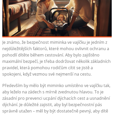
Je známo, že bezpečnost miminka ve vajíčku je jedním z
nejdůležitějších faktorů, které mohou ovlivnit ochranu a
pohodlí dítěte během cestování. Aby bylo zajištěno
maximální bezpečí, je třeba dodržovat několik základních
pravidel, která pomohou rodičům cítit se jistě a
spokojeni, když vezmou své nejmenší na cestu.
Především by mělo být miminko umístěno ve vajíčku tak,
aby leželo na zádech s mírně zvednutou hlavou. To je
zásadní pro prevenci ucpání dýchacích cest a usnadnění
dýchání. Je důležité zajistit, aby byl bezpečnostní pás
správně utažen – měl by být dostatečně pevný, aby dítě