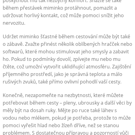
poskytnout mu tak nezbytný komfort. Snažte se také
během přestávek miminko protáhnout, pomazlit a
udržovat horlivý kontakt, což může pomoci snížit jeho
nervozitu.
Udržet miminko šťastné během cestování může být také
o zábavě. Zvažte přinést několik oblíbených hračček nebo
softwarů, které mohou stimulovat jeho smysly a zabavit
ho. Pokud to podmínky dovolí, zpívejte mu nebo mu
čtěte, což umožní vytvořit uklidňující atmosféru. Zajištění
příjemného prostředí, jako je správná teplota a málo
rušivých zvuků, také přímo ovlivní pohodlí vaší cesty.
Konečně, nezapomeňte na nezbytnosti, které můžete
potřebovat během cesty – pleny, ubrousky a další věci by
měly být na dosah ruky. Mějte po ruce také láhev s
vodou nebo mlékem, pokud je potřeba, protože to může
pomoci vyřešit hlad nebo žízeň dříve, než se stanou
problémem. S dostatečnou přípravou a pozorností vůči