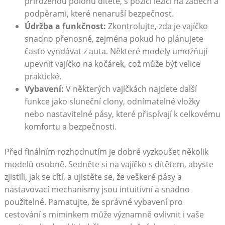
přirozenou polohu dítěte, s pozicí ležící na zádech a
podpěrami, které nenaruší bezpečnost.
Údržba a funkčnost:
Zkontrolujte, zda je vajíčko
snadno přenosné, zejména pokud ho plánujete
často vyndávat z auta. Některé modely umožňují
upevnit vajíčko na kočárek, což může být velice
praktické.
Vybavení:
V některých vajíčkách najdete další
funkce jako sluneční clony, odnímatelné vložky
nebo nastavitelné pásy, které přispívají k celkovému
komfortu a bezpečnosti.
Před finálním rozhodnutím je dobré vyzkoušet několik
modelů osobně. Sedněte si na vajíčko s dítětem, abyste
zjistili, jak se cítí, a ujistěte se, že veškeré pásy a
nastavovací mechanismy jsou intuitivní a snadno
použitelné. Pamatujte, že správné vybavení pro
cestování s miminkem může významně ovlivnit i vaše