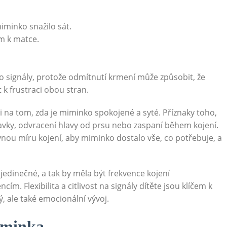
iminko snažilo sát.
m k matce.
yto signály, protože odmítnutí krmení může způsobit, že
 k frustraci obou stran.
sti na tom, zda je miminko spokojené a syté. Příznaky toho,
avky, odvracení hlavy od prsu nebo zaspaní během kojení.
ou míru kojení, aby miminko dostalo vše, co potřebuje, a
e jedinečné, a tak by měla být frekvence kojení
. Flexibilita a citlivost na signály dítěte jsou klíčem k
, ale také emocionální vývoj.
iminka