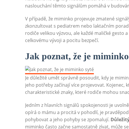
naslouchání těmto signálům pomáhá v budování
V případě, že miminko projevuje zmatené signál
zkonzultovat s pediatrem nebo laktačním porad
rodiče velikou výzvou, ale každé maličké gesto a
celkovému vývoji a pocitu bezpečí.
Jak poznat, že je miminko
Je důležité umět správně posoudit, kdy je mimin
jeho potřeby začínají více projevovat. Kojenec, 
charakteristické znaky, které rodiče mohou sna
Jedním z hlavních signálů spokojenosti je uvolně
opírá o mámu a procitá v pohodlí, je pravděpod
pohybovat a jeho pohyby se zpomalují.
Důležit
miminko často začne samostatně zívat, může se u