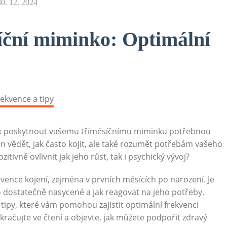
30. 12. 2024
síční miminko: Optimální
 jak poskytnout vašemu tříměsíčnímu miminku potřebnou
jen vědět, jak často kojit, ale také rozumět potřebám vašeho
itivně ovlivnit jak jeho růst, tak i psychický vývoj?
kvence kojení, zejména v prvních měsících po narození. Je
ko dostatečně nasycené a jak reagovat na jeho potřeby.
tipy, které vám pomohou zajistit optimální frekvenci
okračujte ve čtení a objevte, jak můžete podpořit zdravý