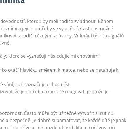
 dovedností, kterou by měli rodiče zvládnout. Během
ktivními a jejich potřeby se vyjasňují. Často je možné
nikovat s rodiči různými způsoby. Vnímání těchto signálů
ivně.
ly, které se vyznačují následujícími chováními:
inko otáčí hlavičku směrem k matce, nebo se natahuje k
 sání, což naznačuje ochotu jíst.
lizovat, že je potřeba okamžitě reagovat, protože je
pozornost. Často může být užitečné vytvořit si rutinu
mě a bezpečně. Je dobré si pamatovat, že každé dítě je jinak
 jídlo dříve a jiné později. Flexibilita a trpělivost při