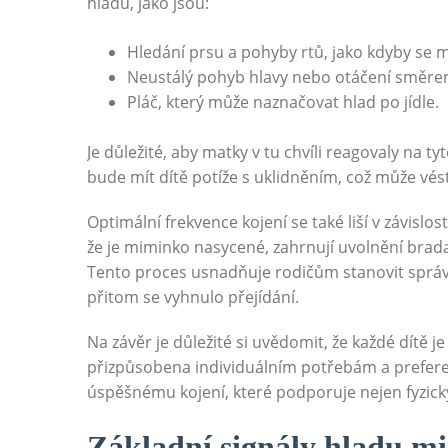
hladu, jako jsou:
Hledání prsu a pohyby rtů, jako kdyby se m
Neustálý pohyb hlavy nebo otáčení směre
Pláč, který může naznačovat hlad po jídle.
Je důležité, aby matky v tu chvíli reagovaly na t
bude mít dítě potíže s uklidněním, což může vést
Optimální frekvence kojení se také liší v závislo
že je miminko nasycené, zahrnují uvolnění brad
Tento proces usnadňuje rodičům stanovit správn
přitom se vyhnulo přejídání.
Na závěr je důležité si uvědomit, že každé dítě j
přizpůsobena individuálním potřebám a preferencím
úspěšnému kojení, které podporuje nejen fyzický
Základní signály hladu m