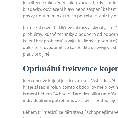
Je užitečné také vědět, jak rozpoznat, kdy je m
bradavky, odvracení hlavy nebo zaspaní během 
poskytnout miminku to, co potřebuje, aniž by do
Jakmile si osvojíte klíčové faktory a signály, které
problémy. Různé techniky a podpora od odborní
kojení bez problémů a zajistit klidný a podpůrný
důležité si uvědomit, že každé dítě se vyvíjí vl
platit pro jiné.
Optimální frekvence kojen
Je známo, že kojení je klíčovou součástí zdravého
hraje zásadní roli. V tomto období by mělo být
krmení během 24 hodin. Tato flexibilita umožňuj
individuálními potřebami, a zároveň podporuje j
Během tří měsíců se děti stávají schopnějšími ve