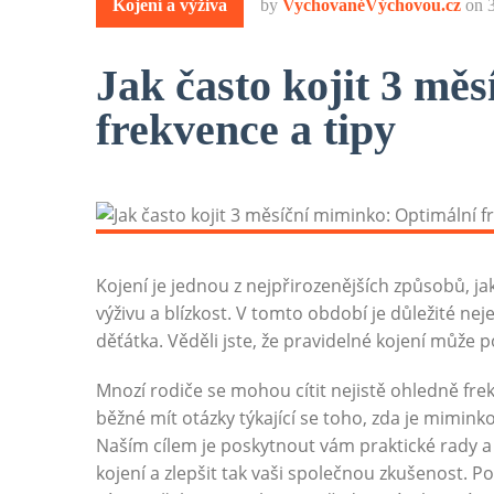
Kojení a výživa
by
VychovanéVýchovou.cz
on
Jak často kojit 3 mě
frekvence a tipy
Kojení je jednou z nejpřirozenějších způsobů,
výživu a blízkost. V tomto období je důležité ne
děťátka. Věděli jste, že pravidelné kojení může poz
Mnozí rodiče se mohou cítit nejistě ohledně fre
běžné mít otázky týkající se toho, zda je mimin
Naším cílem je poskytnout vám praktické rady a 
kojení a zlepšit tak vaši společnou zkušenost. P