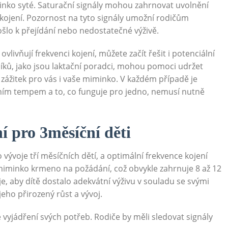
iminko syté. Saturační signály mohou zahrnovat uvolnění
kojení. Pozornost na tyto signály umožní rodičům
šlo k přejídání nebo nedostatečné výživě.
 ovlivňují frekvenci kojení, můžete začít řešit i potenciální
ků, jako jsou laktační poradci, mohou pomoci udržet
 zážitek pro vás i vaše miminko. V každém případě je
astním tempem a to, co funguje pro jedno, nemusí nutně
í pro 3měsíční děti
 vývoje tří měsíčních dětí, a optimální frekvence kojení
 miminko krmeno na požádání, což obvykle zahrnuje 8 až 12
e, aby dítě dostalo adekvátní výživu v souladu se svými
eho přirozený růst a vývoj.
 vyjádření svých potřeb. Rodiče by měli sledovat signály