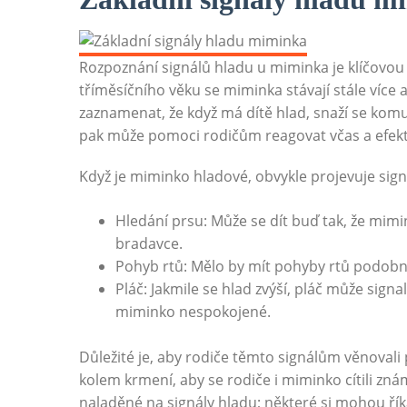
Rozpoznání signálů hladu u miminka je klíčovou
tříměsíčního věku se miminka stávají stále více a
zaznamenat, že když má dítě hlad, snaží se komu
pak může pomoci rodičům reagovat včas a efekt
Když je miminko hladové, obvykle projevuje signá
Hledání prsu: Může se dít buď tak, že mim
bradavce.
Pohyb rtů: Mělo by mít pohyby rtů podobné
Pláč: Jakmile se hlad zvýší, pláč může signa
miminko nespokojené.
Důležité je, aby rodiče těmto signálům věnovali 
kolem krmení, aby se rodiče i miminko cítili zná
naladěné na signály hladu; některé si mohou říkat o