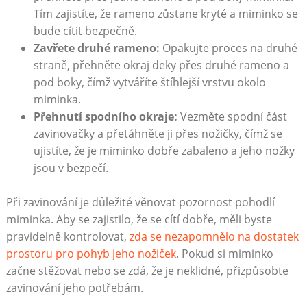
Tím zajistíte, že rameno zůstane kryté a miminko se
bude cítit bezpečně.
Zavřete druhé rameno:
Opakujte proces na druhé
straně, přehněte okraj deky přes druhé rameno a
pod boky, čímž vytváříte štíhlejší vrstvu okolo
miminka.
Přehnutí spodního okraje:
Vezměte spodní část
zavinovačky a přetáhněte ji přes nožičky, čímž se
ujistíte, že je miminko dobře zabaleno a jeho nožky
jsou v bezpečí.
Při zavinování je důležité věnovat pozornost pohodlí
miminka. Aby se zajistilo, že se cítí dobře, měli byste
pravidelně kontrolovat,
zda se nezapomnělo na dostatek
prostoru pro pohyb jeho nožiček
. Pokud si miminko
začne stěžovat nebo se zdá, že je neklidné, přizpůsobte
zavinování jeho potřebám.