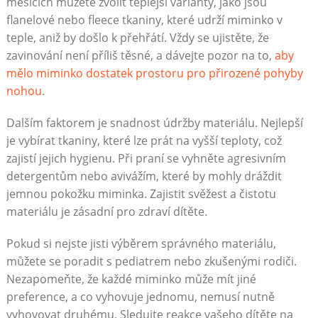
měsících můžete zvolit teplejší varianty, jako jsou
flanelové nebo fleece tkaniny, které udrží miminko v
teple, aniž by došlo k přehřátí. Vždy se ujistěte, že
zavinování není příliš těsné, a dávejte pozor na to,
aby
mělo miminko dostatek prostoru pro přirozené pohyby
nohou
.
Dalším faktorem je snadnost údržby materiálu. Nejlepší
je vybírat tkaniny, které lze prát na vyšší teploty, což
zajistí jejich hygienu. Při praní se vyhněte agresivním
detergentům nebo avivážím, které by mohly dráždit
jemnou pokožku miminka. Zajistit svěžest a čistotu
materiálu je zásadní pro zdraví dítěte.
Pokud si nejste jisti výběrem správného materiálu,
můžete se poradit s pediatrem nebo zkušenými rodiči.
Nezapomeňte, že každé miminko může mít jiné
preference, a co vyhovuje jednomu, nemusí nutně
vyhovovat druhému. Sledujte reakce vašeho dítěte na