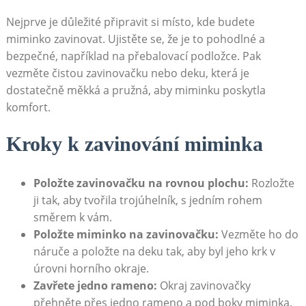
Nejprve je důležité připravit si místo, kde budete
miminko zavinovat. Ujistěte se, že je to pohodlné a
bezpečné, například na přebalovací podložce. Pak
vezměte čistou zavinovačku nebo deku, která je
dostatečně měkká a pružná, aby miminku poskytla
komfort.
Kroky k zavinování miminka
Položte zavinovačku na rovnou plochu:
Rozložte
ji tak, aby tvořila trojúhelník, s jedním rohem
směrem k vám.
Položte miminko na zavinovačku:
Vezměte ho do
náruče a položte na deku tak, aby byl jeho krk v
úrovni horního okraje.
Zavřete jedno rameno:
Okraj zavinovačky
přehněte přes jedno rameno a pod boky miminka.