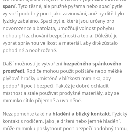
spaní
. Tyto těsné, ale pružné pyžama nebo spací pytle
vytvoří podobný pocit jako zavinování, aniž by dítě bylo
fyzicky zabaleno. Spací pytle, které jsou určeny pro
novorozence a batolata, umožňují volnost pohybu
nohou při zachování bezpečnosti a tepla. Důležité je
vybrat správnou velikost a materiál, aby dítě zůstalo
pohodlné a neohrožené.
Další možností je vytvoření
bezpečného spánkového
prostředí
. Rodiče mohou použít polštáře nebo měkké
plyšové hračky umístěné v blízkosti miminka, aby
podpořili pocit bezpečí. Taktéž je dobré ochladit
místnost a stále používat prodyšné materiály, aby se
miminko cítilo příjemně a uvolněně.
Nezapomeňte také na
hladění a blízký kontakt
. Fyzický
kontakt s rodičem, jako je držení nebo jemné hladění,
může miminku poskytnout pocit bezpečí podobný tomu,