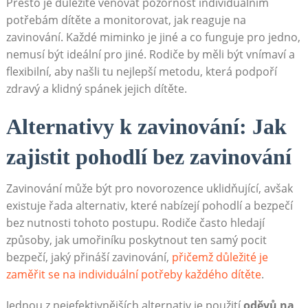
Přesto je důležité věnovat pozornost individuálním
potřebám dítěte a monitorovat, jak reaguje na
zavinování. Každé miminko je jiné a co funguje pro jedno,
nemusí být ideální pro jiné. Rodiče by měli být vnímaví a
flexibilní, aby našli tu nejlepší metodu, která podpoří
zdravý a klidný spánek jejich dítěte.
Alternativy k zavinování: Jak
zajistit pohodlí bez zavinování
Zavinování může být pro novorozence uklidňující, avšak
existuje řada alternativ, které nabízejí pohodlí a bezpečí
bez nutnosti tohoto postupu. Rodiče často hledají
způsoby, jak umořiníku poskytnout ten samý pocit
bezpečí, jaký přináší zavinování,
přičemž důležité je
zaměřit se na individuální potřeby každého dítěte
.
Jednou z nejefektivnějších alternativ je použití
oděvů na