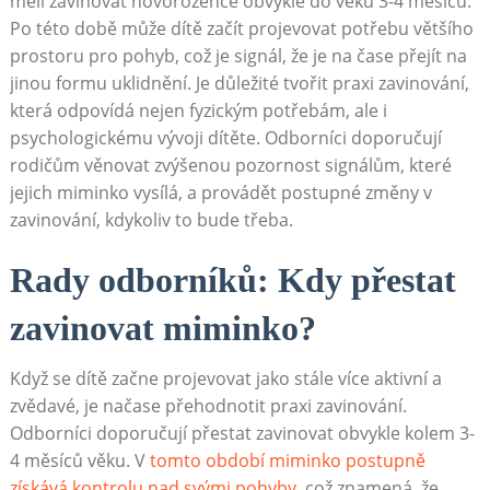
měli zavinovat novorozence obvykle do věku 3-4 měsíců.
Po této době může dítě začít projevovat potřebu většího
prostoru pro pohyb, což je signál, že je na čase přejít na
jinou formu uklidnění. Je důležité tvořit praxi zavinování,
která odpovídá nejen fyzickým potřebám, ale i
psychologickému vývoji dítěte. Odborníci doporučují
rodičům věnovat zvýšenou pozornost signálům, které
jejich miminko vysílá, a provádět postupné změny v
zavinování, kdykoliv to bude třeba.
Rady odborníků: Kdy přestat
zavinovat miminko?
Když se dítě začne projevovat jako stále více aktivní a
zvědavé, je načase přehodnotit praxi zavinování.
Odborníci doporučují přestat zavinovat obvykle kolem 3-
4 měsíců věku. V
tomto období miminko postupně
získává kontrolu nad svými pohyby
, což znamená, že