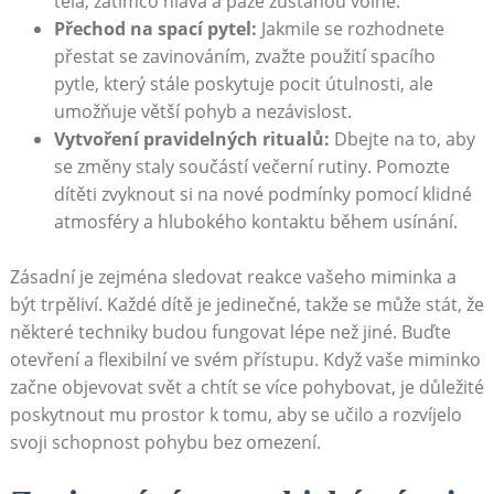
těla, zatímco hlava a paže zůstanou volné.
Přechod na spací pytel:
Jakmile se rozhodnete
přestat se zavinováním, zvažte použití spacího
pytle, který stále poskytuje pocit útulnosti, ale
umožňuje větší pohyb a nezávislost.
Vytvoření pravidelných ritualů:
Dbejte na to, aby
se změny staly součástí večerní rutiny. Pomozte
dítěti zvyknout si na nové podmínky pomocí klidné
atmosféry a hlubokého kontaktu během usínání.
Zásadní je zejména sledovat reakce vašeho miminka a
být trpěliví. Každé dítě je jedinečné, takže se může stát, že
některé techniky budou fungovat lépe než jiné. Buďte
otevření a flexibilní ve svém přístupu. Když vaše miminko
začne objevovat svět a chtít se více pohybovat, je důležité
poskytnout mu prostor k tomu, aby se učilo a rozvíjelo
svoji schopnost pohybu bez omezení.