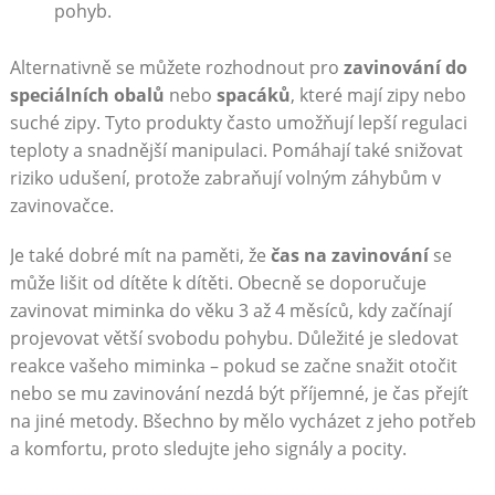
pohyb.
Alternativně se můžete rozhodnout pro
zavinování do
speciálních obalů
nebo
spacáků
, které mají zipy nebo
suché zipy. Tyto produkty často umožňují lepší regulaci
teploty a snadnější manipulaci. Pomáhají také snižovat
riziko udušení, protože zabraňují volným záhybům v
zavinovačce.
Je také dobré mít na paměti, že
čas na zavinování
se
může lišit od dítěte k dítěti. Obecně se doporučuje
zavinovat miminka do věku 3 až 4 měsíců, kdy začínají
projevovat větší svobodu pohybu. Důležité je sledovat
reakce vašeho miminka – pokud se začne snažit otočit
nebo se mu zavinování nezdá být příjemné, je čas přejít
na jiné metody. Вšechno by mělo vycházet z jeho potřeb
a komfortu, proto sledujte jeho signály a pocity.