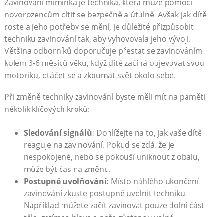
Zavinování miminka je technika, která může pomoci
novorozencům cítit se bezpečně a útulně. Avšak jak dítě
roste a jeho potřeby se mění, je důležité přizpůsobit
techniku zavinování tak, aby vyhovovala jeho vývoji.
Většina odborníků doporučuje přestat se zavinováním
kolem 3-6 měsíců věku, když dítě začíná objevovat svou
motoriku, otáčet se a zkoumat svět okolo sebe.
Při změně techniky zavinování byste měli mít na paměti
několik klíčových kroků:
Sledování signálů:
Dohlížejte na to, jak vaše dítě
reaguje na zavinování. Pokud se zdá, že je
nespokojené, nebo se pokouší uniknout z obalu,
může být čas na změnu.
Postupné uvolňování:
Místo náhlého ukončení
zavinování zkuste postupně uvolnit techniku.
Například můžete začít zavinovat pouze dolní část