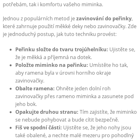
potřebám, tak i komfortu vašeho miminka.
Jednou z populárních metod je
zavinování do peřinky
,
které zahrnuje použití měkké deky nebo zavinovačky. Zde
je jednoduchý postup, jak tuto techniku provést:
Peřinku složte do tvaru trojúhelníku:
Ujistěte se,
že je měkká a příjemná na dotek.
Položte miminko na peřinku:
Umístěte ho tak,
aby ramena byla v úrovni horního okraje
zavinovačky.
Obalte ramena:
Ohněte jeden dolní roh
zavinovačky přes rameno miminka a zasunete pod
jeho bok.
Opakujte druhou stranu:
Tím zajistíte, že miminko
se nebude pohybovat a bude cítit bezpečně.
Fiš ve spodní části:
Ujistěte se, že jeho nohy jsou
také obalené, a nechte malé mezeru pro pohodlný