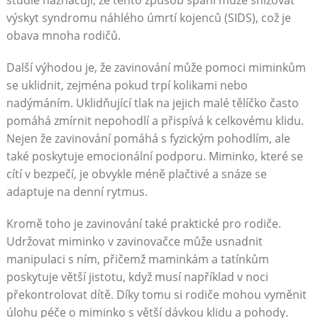
výskyt syndromu náhlého úmrtí kojenců (SIDS), což je
obava mnoha rodičů.
Další výhodou je, že zavinování může pomoci miminkům
se uklidnit, zejména pokud trpí kolikami nebo
nadýmáním. Uklidňující tlak na jejich malé tělíčko často
pomáhá zmírnit nepohodlí a přispívá k celkovému klidu.
Nejen že zavinování pomáhá s fyzickým pohodlím, ale
také poskytuje emocionální podporu. Miminko, které se
cítí v bezpečí, je obvykle méně plačtivé a snáze se
adaptuje na denní rytmus.
Kromě toho je zavinování také praktické pro rodiče.
Udržovat miminko v zavinovačce může usnadnit
manipulaci s ním, přičemž maminkám a tatínkům
poskytuje větší jistotu, když musí například v noci
překontrolovat dítě. Díky tomu si rodiče mohou vyměnit
úlohu péče o miminko s větší dávkou klidu a pohody.