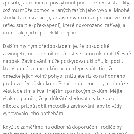
způsob, jak miminku poskytnout pocit bezpečí a stability,
což mu může pomoci v raných fázích jeho vývoje. Mnohé
studie také naznačují, že zavinování může pomoci zmírnit
reflex startle (překvapení), které novorozenci zažívají, a
učinit tak jejich spánek klidnějším.
Dalším mylným předpokladem je, že pokud dítě
zavinujete, nebude mít možnost se samo uklidnit. Přesně
naopak! Zavinování může poskytovat uklidňující pocit,
který pomáhá miminkům v noci lépe spát. Tím, že
omezíte jejich volný pohyb, snižujete riziko náhodného
probuzení v důsledku zděšení nebo neochoty, což může
vést k delším a kvalitnějším spánkovým cyklům. Mějte
však na paměti, že je důležité sledovat reakce vašeho
dítěte a přizpůsobit metodiku zavinování, aby to vždy
vyhovovalo jeho potřebám.
Když se zaměříme na odborná doporučení, rodiče by