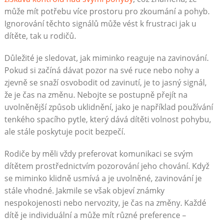
může mít potřebu více prostoru pro zkoumání a pohyb.
Ignorování těchto signálů může vést k frustraci jak u
dítěte, tak u rodičů.
Důležité je sledovat, jak miminko reaguje na zavinování.
Pokud si začíná dávat pozor na své ruce nebo nohy a
zjevně se snaží osvobodit od zavinutí, je to jasný signál,
že je čas na změnu. Nebojte se postupně přejít na
uvolněnější způsob uklidnění, jako je například používání
tenkého spacího pytle, který dává dítěti volnost pohybu,
ale stále poskytuje pocit bezpečí.
Rodiče by měli vždy preferovat komunikaci se svým
dítětem prostřednictvím pozorování jeho chování. Když
se miminko klidně usmívá a je uvolněné, zavinování je
stále vhodné. Jakmile se však objeví známky
nespokojenosti nebo nervozity, je čas na změny. Každé
dítě je individuální a může mít různé preference –