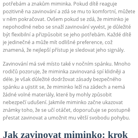
potřebám a znakům miminka. Pokud dítě reaguje
pozitivně na zavinování a zdá se mu to komfortní, můžete
v něm pokračovat. Ovšem pokud se zdá, že miminko je
nepohodlné nebo se snaží zavinování vyvést, je důležité
být flexibilní a přizpůsobit se jeho potřebám. Každé dítě
je jedinečné a může mít odlišné preference, což
znamená, že nejlepší přístup je sledovat jeho signály.
Zavinování má své místo také v nočním spánku. Mnoho
rodičů pozoruje, že miminka zavinovaná spí klidněji a
déle. Je však důležité dodržovat zásady bezpečného
spánku a ujistit se, že miminko leží na zádech a nemá
žádné volné materiály, které by mohly způsobit
nebezpečí udušení. Jakmile miminko začne ukazovat
známky toho, že se učí otáčet, doporučuje se postupně
přestat zavinovat a umožnit mu větší svobodu pohybu.
Jak zavinovat miminko: krok