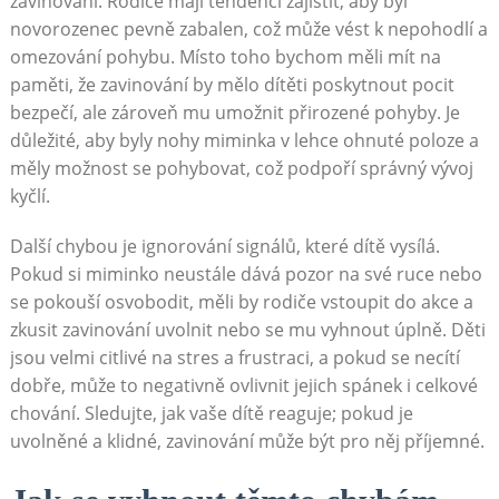
zavinování. Rodiče mají tendenci zajistit, aby byl
novorozenec pevně zabalen, což může vést k nepohodlí a
omezování pohybu. Místo toho bychom měli mít na
paměti, že zavinování by mělo dítěti poskytnout pocit
bezpečí, ale zároveň mu umožnit přirozené pohyby. Je
důležité, aby byly nohy miminka v lehce ohnuté poloze a
měly možnost se pohybovat, což podpoří správný vývoj
kyčlí.
Další chybou je ignorování signálů, které dítě vysílá.
Pokud si miminko neustále dává pozor na své ruce nebo
se pokouší osvobodit, měli by rodiče vstoupit do akce a
zkusit zavinování uvolnit nebo se mu vyhnout úplně. Děti
jsou velmi citlivé na stres a frustraci, a pokud se necítí
dobře, může to negativně ovlivnit jejich spánek i celkové
chování. Sledujte, jak vaše dítě reaguje; pokud je
uvolněné a klidné, zavinování může být pro něj příjemné.