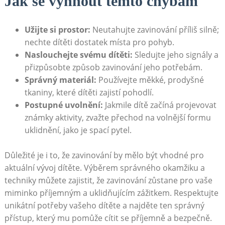
Jak se vyhnout těmto chybám
Užijte si prostor:
Neutahujte zavinování příliš silně;
nechte dítěti dostatek místa pro pohyb.
Naslouchejte svému dítěti:
Sledujte jeho signály a
přizpůsobte způsob zavinování jeho potřebám.
Správný materiál:
Používejte měkké, prodyšné
tkaniny, které dítěti zajistí pohodlí.
Postupné uvolnění:
Jakmile dítě začíná projevovat
známky aktivity, zvažte přechod na volnější formu
uklidnění, jako je spací pytel.
Důležité je i to, že zavinování by mělo být vhodné pro
aktuální vývoj dítěte. Výběrem správného okamžiku a
techniky můžete zajistit, že zavinování zůstane pro vaše
miminko příjemným a uklidňujícím zážitkem. Respektujte
unikátní potřeby vašeho dítěte a najděte ten správný
přístup, který mu pomůže cítit se příjemně a bezpečně.