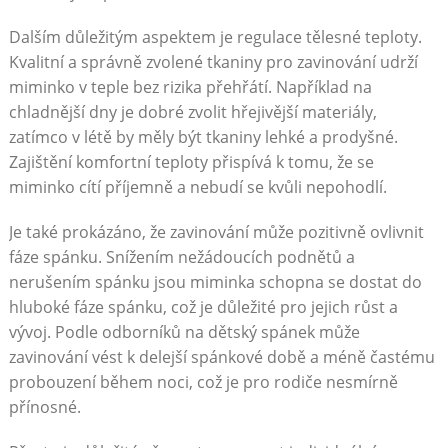
Dalším důležitým aspektem je regulace tělesné teploty.
Kvalitní a správně zvolené tkaniny pro zavinování udrží
miminko v teple bez rizika přehřátí. Například na
chladnější dny je dobré zvolit hřejivější materiály,
zatímco v létě by měly být tkaniny lehké a prodyšné.
Zajištění komfortní teploty přispívá k tomu, že se
miminko cítí příjemně a nebudí se kvůli nepohodlí.
Je také prokázáno, že zavinování může pozitivně ovlivnit
fáze spánku. Snížením nežádoucích podnětů a
nerušením spánku jsou miminka schopna se dostat do
hluboké fáze spánku, což je důležité pro jejich růst a
vývoj. Podle odborníků na dětský spánek může
zavinování vést k delejší spánkové době a méně častému
probouzení během noci, což je pro rodiče nesmírně
přínosné.