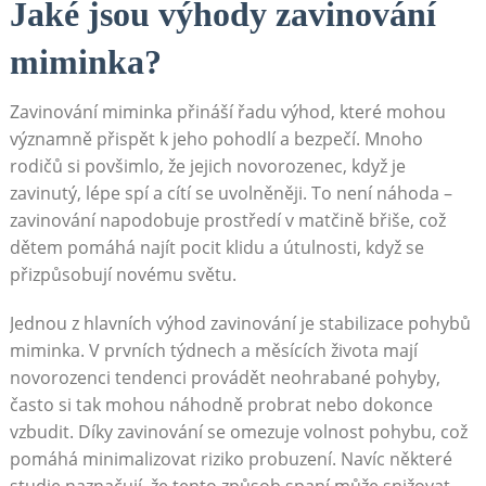
Jaké jsou výhody zavinování
miminka?
Zavinování miminka přináší řadu výhod, které mohou
významně přispět k jeho pohodlí a bezpečí. Mnoho
rodičů si povšimlo, že jejich novorozenec, když je
zavinutý, lépe spí a cítí se uvolněněji. To není náhoda –
zavinování napodobuje prostředí v matčině břiše, což
dětem pomáhá najít pocit klidu a útulnosti, když se
přizpůsobují novému světu.
Jednou z hlavních výhod zavinování je stabilizace pohybů
miminka. V prvních týdnech a měsících života mají
novorozenci tendenci provádět neohrabané pohyby,
často si tak mohou náhodně probrat nebo dokonce
vzbudit. Díky zavinování se omezuje volnost pohybu, což
pomáhá minimalizovat riziko probuzení. Navíc některé
studie naznačují, že tento způsob spaní může snižovat