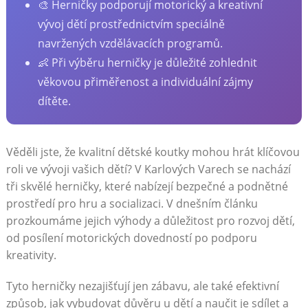
🎨 Herničky podporují motorický a kreativní
vývoj dětí prostřednictvím speciálně
navržených vzdělávacích programů.
👶 Při výběru herničky je důležité zohlednit
věkovou přiměřenost a individuální zájmy
dítěte.
Věděli jste, že kvalitní dětské koutky mohou hrát klíčovou
roli ve vývoji vašich dětí? V Karlových Varech se nachází
tři skvělé herničky, které nabízejí bezpečné a podnětné
prostředí pro hru a socializaci. V dnešním článku
prozkoumáme jejich výhody a důležitost pro rozvoj dětí,
od posílení motorických dovedností po podporu
kreativity.
Tyto herničky nezajišťují jen zábavu, ale také efektivní
způsob, jak vybudovat důvěru u dětí a naučit je sdílet a