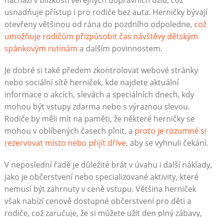
usnadňuje přístup i pro rodiče bez auta. Herničky bývají
otevřeny většinou od rána do pozdního odpoledne,
což
umožňuje rodičům přizpůsobit čas návštěvy dětským
spánkovým rutinám
a dalším povinnostem.
Je dobré si také předem zkontrolovat webové stránky
nebo sociální sítě herniček, kde najdete aktuální
informace o akcích, slevách a speciálních dnech, kdy
mohou být vstupy zdarma nebo s výraznou slevou.
Rodiče by měli mít na paměti, že některé herničky se
mohou v oblíbených časech plnit, a
proto je rozumné si
rezervovat místo nebo přijít dříve
, aby se vyhnuli čekání.
V neposlední řadě je důležité brát v úvahu i další náklady,
jako je občerstvení nebo specializované aktivity, které
nemusí být zahrnuty v ceně vstupu. Většina herniček
však nabízí cenově dostupné občerstvení pro děti a
rodiče, což zaručuje, že si můžete užít den plný zábavy,