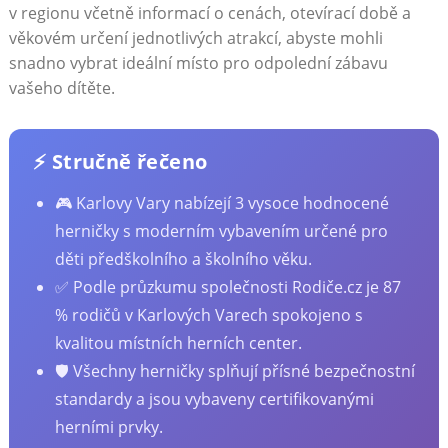
v regionu včetně informací o cenách, otevírací době a
věkovém určení jednotlivých atrakcí, abyste mohli
snadno vybrat ideální místo pro odpolední zábavu
vašeho dítěte.
⚡ Stručně řečeno
🎮 Karlovy Vary nabízejí 3 vysoce hodnocené
herničky s moderním vybavením určené pro
děti předškolního a školního věku.
✅ Podle průzkumu společnosti Rodiče.cz je 87
% rodičů v Karlových Varech spokojeno s
kvalitou místních herních center.
🛡️ Všechny herničky splňují přísné bezpečnostní
standardy a jsou vybaveny certifikovanými
herními prvky.