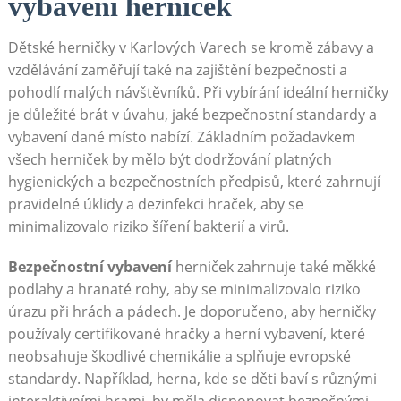
vybavení herniček
Dětské herničky v Karlových Varech se kromě zábavy a
vzdělávání zaměřují také na zajištění bezpečnosti a
pohodlí malých návštěvníků. Při vybírání ideální herničky
je důležité brát v úvahu, jaké bezpečnostní standardy a
vybavení dané místo nabízí. Základním požadavkem
všech herniček by mělo být dodržování platných
hygienických a bezpečnostních předpisů, které zahrnují
pravidelné úklidy a dezinfekci hraček, aby se
minimalizovalo riziko šíření bakterií a virů.
Bezpečnostní vybavení
herniček zahrnuje také měkké
podlahy a hranaté rohy, aby se minimalizovalo riziko
úrazu při hrách a pádech. Je doporučeno, aby herničky
používaly certifikované hračky a herní vybavení, které
neobsahuje škodlivé chemikálie a splňuje evropské
standardy. Například, herna, kde se děti baví s různými
interaktivními hrami, by měla disponovat bezpečnými