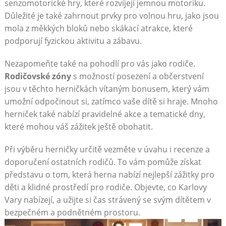
senzomotorické hry, které rozvíjejí jemnou motoriku.
Důležité je také zahrnout prvky pro volnou hru, jako jsou
mola z měkkých bloků nebo skákací atrakce, které
podporují fyzickou aktivitu a zábavu.
Nezapomeňte také na pohodlí pro vás jako rodiče.
Rodičovské zóny
s možností posezení a občerstvení
jsou v těchto herničkách vítaným bonusem, který vám
umožní odpočinout si, zatímco vaše dítě si hraje. Mnoho
herniček také nabízí pravidelné akce a tematické dny,
které mohou váš zážitek ještě obohatit.
Při výběru herničky určitě vezměte v úvahu i recenze a
doporučení ostatních rodičů. To vám pomůže získat
představu o tom, která herna nabízí nejlepší zážitky pro
děti a klidné prostředí pro rodiče. Objevte, co Karlovy
Vary nabízejí, a užijte si čas strávený se svým dítětem v
bezpečném a podnětném prostoru.