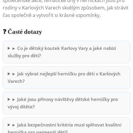
společenské akce, tematické dny v herničkách jsou pro
rodiny v Karlových Varech skvělým způsobem, jak strávit
čas společně a vytvořit si krásné vzpomínky.
❓ Časté dotazy
▸
Co je dětský koutek Karlovy Vary a jaké nabízí
služby pro děti?
▸
Jak vybrat nejlepší herničku pro děti v Karlových
Varech?
▸
Jaké jsou přínosy návštěvy dětské herničky pro
vývoj dítěte?
▸
Jaká bezpečnostní kritéria musí splňovat kvalitní
hernička pro nejmenší děti?