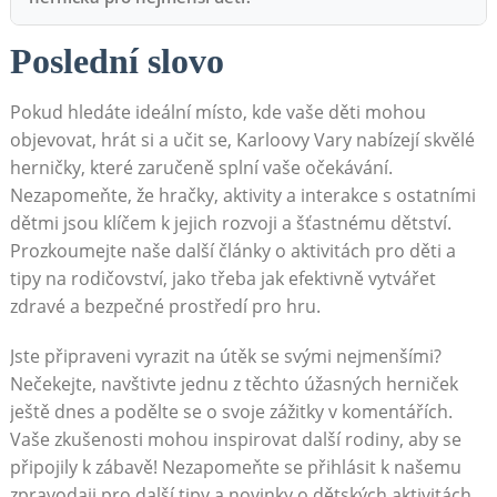
Poslední slovo
Pokud hledáte ideální místo, kde vaše děti mohou
objevovat, hrát si a učit se, Karloovy Vary nabízejí skvělé
herničky, které zaručeně splní vaše očekávání.
Nezapomeňte, že hračky, aktivity a interakce s ostatními
dětmi jsou klíčem k jejich rozvoji a šťastnému dětství.
Prozkoumejte naše další články o aktivitách pro děti a
tipy na rodičovství, jako třeba jak efektivně vytvářet
zdravé a bezpečné prostředí pro hru.
Jste připraveni vyrazit na útěk se svými nejmenšími?
Nečekejte, navštivte jednu z těchto úžasných herniček
ještě dnes a podělte se o svoje zážitky v komentářích.
Vaše zkušenosti mohou inspirovat další rodiny, aby se
připojily k zábavě! Nezapomeňte se přihlásit k našemu
zpravodaji pro další tipy a novinky o dětských aktivitách