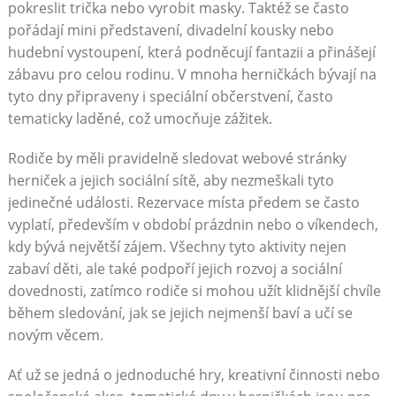
pokreslit trička nebo vyrobit masky. Taktéž se často
pořádají mini představení, divadelní kousky nebo
hudební vystoupení, která podněcují fantazii a přinášejí
zábavu pro celou rodinu. V mnoha herničkách bývají na
tyto dny připraveny i speciální občerstvení, často
tematicky laděné, což umocňuje zážitek.
Rodiče by měli pravidelně sledovat webové stránky
herniček a jejich sociální sítě, aby nezmeškali tyto
jedinečné události. Rezervace místa předem se často
vyplatí, především v období prázdnin nebo o víkendech,
kdy bývá největší zájem. Všechny tyto aktivity nejen
zabaví děti, ale také podpoří jejich rozvoj a sociální
dovednosti, zatímco rodiče si mohou užít klidnější chvíle
během sledování, jak se jejich nejmenší baví a učí se
novým věcem.
Ať už se jedná o jednoduché hry, kreativní činnosti nebo