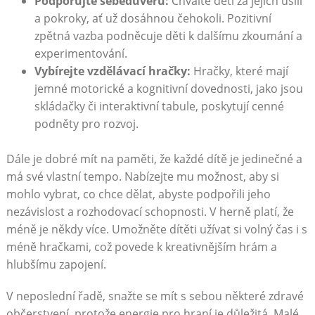
Podporujte sebedůvěru:
Chvalte děti za jejich úsilí
a pokroky, ať už dosáhnou čehokoli. Pozitivní
zpětná vazba podněcuje děti k dalšímu zkoumání a
experimentování.
Vybírejte vzdělávací hračky:
Hračky, které mají
jemné motorické a kognitivní dovednosti, jako jsou
skládačky či interaktivní tabule, poskytují cenné
podněty pro rozvoj.
Dále je dobré mít na paměti, že každé dítě je jedinečné a
má své vlastní tempo. Nabízejte mu možnost, aby si
mohlo vybrat, co chce dělat, abyste podpořili jeho
nezávislost a rozhodovací schopnosti. V herně platí, že
méně je někdy více. Umožněte dítěti užívat si volný čas i s
méně hračkami, což povede k kreativnějším hrám a
hlubšímu zapojení.
V neposlední řadě, snažte se mít s sebou některé zdravé
občerstvení, protože energie pro hraní je důležitá. Malé