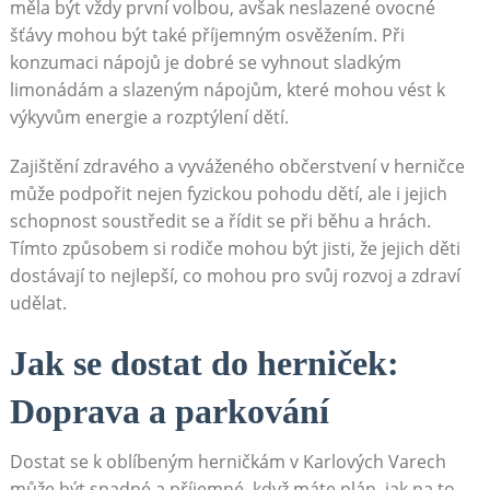
měla být vždy první volbou, avšak neslazené ovocné
šťávy mohou být také příjemným osvěžením. Při
konzumaci nápojů je dobré se vyhnout sladkým
limonádám a slazeným nápojům, které mohou vést k
výkyvům energie a rozptýlení dětí.
Zajištění zdravého a vyváženého občerstvení v herničce
může podpořit nejen fyzickou pohodu dětí, ale i jejich
schopnost soustředit se a řídit se při běhu a hrách.
Tímto způsobem si rodiče mohou být jisti, že jejich děti
dostávají to nejlepší, co mohou pro svůj rozvoj a zdraví
udělat.
Jak se dostat do herniček:
Doprava a parkování
Dostat se k oblíbeným herničkám v Karlových Varech
může být snadné a příjemné, když máte plán, jak na to.