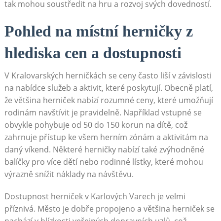
tak mohou soustředit na hru a rozvoj svých dovedností.
Pohled na místní herničky z
hlediska cen a dostupnosti
V Kralovarských herničkách se ceny často liší v závislosti
na nabídce služeb a aktivit, které poskytují. Obecně platí,
že většina herniček nabízí rozumné ceny, které umožňují
rodinám navštívit je pravidelně. Například vstupné se
obvykle pohybuje od 50 do 150 korun na dítě, což
zahrnuje přístup ke všem herním zónám a aktivitám na
daný víkend. Některé herničky nabízí také zvýhodněné
balíčky pro více dětí nebo rodinné lístky, které mohou
výrazně snížit náklady na návštěvu.
Dostupnost herniček v Karlových Varech je velmi
příznivá. Město je dobře propojeno a většina herniček se
nachází v blízkosti veřejných dopravních uzlů, což