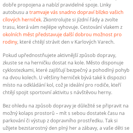
dobře propojena a nabízí pravidelné spoje. Linky
autobusu a
tramvaje vás snadno dopraví blízko vašich
cílových herniček
. Zkontrolujte si jízdní řády a zvolte
trasu, která vám nejlépe vyhovuje. Cestování vlakem z
okolních měst představuje další dobrou možnost pro
rodiny
, které chtějí strávit den v Karlových Varech.
Pokud upřednostňujete aktivnější způsob dopravy,
zkuste se na herničku dostat na kole. Město disponuje
cyklostezkami, které zajišťují bezpečný a pohodlný pohyb
na dvou kolech. U většiny herniček bývá také k dispozici
místo na odkládání kol, což je ideální pro rodiče, kteří
chtějí spojit sportovní aktivitu s návštěvou herny.
Bez ohledu na způsob dopravy je důležité se připravit na
možný kolaps prostorů – mít s sebou dostatek času na
parkování či výstup z dopravního prostředku. Tak si
užijete bezstarostný den plný her a zábavy, a vaše děti se