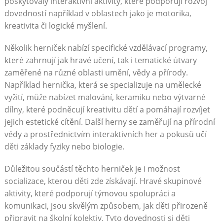
poskytovaly interaktivní aktivity, které podporují rozvoj
dovedností například v oblastech jako je motorika,
kreativita či logické myšlení.
Několik herniček nabízí specifické vzdělávací programy,
které zahrnují jak hravé učení, tak i tematické útvary
zaměřené na různé oblasti umění, vědy a přírody.
Například hernička, která se specializuje na umělecké
vyžití, může nabízet malování, keramiku nebo výtvarné
dílny, které podněcují kreativitu dětí a pomáhají rozvíjet
jejich estetické cítění. Další herny se zaměřují na přírodní
vědy a prostřednictvím interaktivních her a pokusů učí
děti základy fyziky nebo biologie.
Důležitou součástí těchto herniček je i možnost
socializace, kterou děti zde získávají. Hravé skupinové
aktivity, které podporují týmovou spolupráci a
komunikaci, jsou skvělým způsobem, jak děti přirozeně
připravit na školní kolektiv. Tyto dovednosti si děti