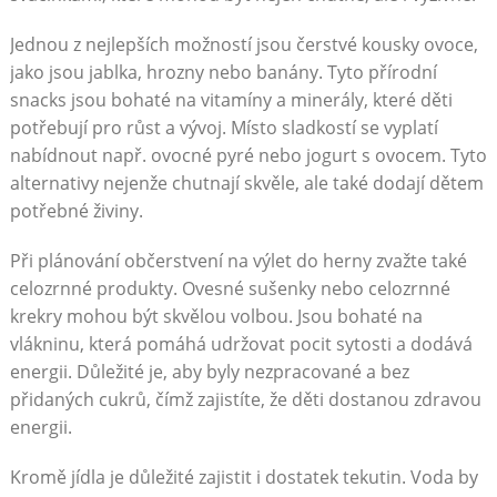
Jednou z nejlepších možností jsou čerstvé kousky ovoce,
jako jsou jablka, hrozny nebo banány. Tyto přírodní
snacks jsou bohaté na vitamíny a minerály, které děti
potřebují pro růst a vývoj. Místo sladkostí se vyplatí
nabídnout např. ovocné pyré nebo jogurt s ovocem. Tyto
alternativy nejenže chutnají skvěle, ale také dodají dětem
potřebné živiny.
Při plánování občerstvení na výlet do herny zvažte také
celozrnné produkty. Ovesné sušenky nebo celozrnné
krekry mohou být skvělou volbou. Jsou bohaté na
vlákninu, která pomáhá udržovat pocit sytosti a dodává
energii. Důležité je, aby byly nezpracované a bez
přidaných cukrů, čímž zajistíte, že děti dostanou zdravou
energii.
Kromě jídla je důležité zajistit i dostatek tekutin. Voda by