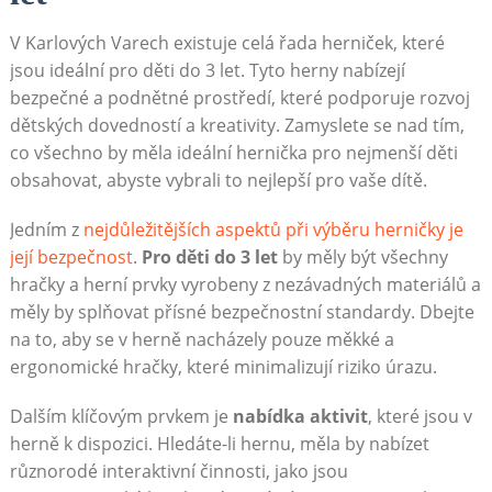
V Karlových Varech existuje celá řada herniček, které
jsou ideální pro děti do 3 let. Tyto herny nabízejí
bezpečné a podnětné prostředí, které podporuje rozvoj
dětských dovedností a kreativity. Zamyslete se nad tím,
co všechno by měla ideální hernička pro nejmenší děti
obsahovat, abyste vybrali to nejlepší pro vaše dítě.
Jedním z
nejdůležitějších aspektů při výběru herničky je
její bezpečnost
.
Pro děti do 3 let
by měly být všechny
hračky a herní prvky vyrobeny z nezávadných materiálů a
měly by splňovat přísné bezpečnostní standardy. Dbejte
na to, aby se v herně nacházely pouze měkké a
ergonomické hračky, které minimalizují riziko úrazu.
Dalším klíčovým prvkem je
nabídka aktivit
, které jsou v
herně k dispozici. Hledáte-li hernu, měla by nabízet
různorodé interaktivní činnosti, jako jsou