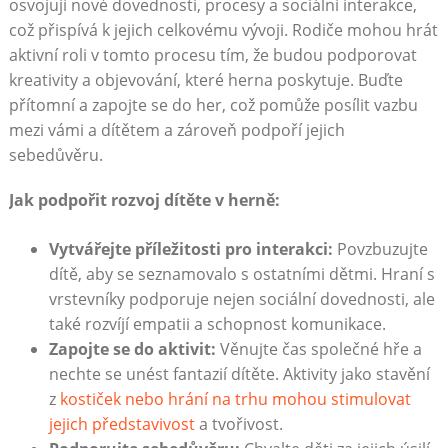
osvojují nové dovednosti, procesy a sociální interakce,
což přispívá k jejich celkovému vývoji. Rodiče mohou hrát
aktivní roli v tomto procesu tím, že budou podporovat
kreativity a objevování, které herna poskytuje. Buďte
přítomní a zapojte se do her, což pomůže posílit vazbu
mezi vámi a dítětem a zároveň podpoří jejich
sebedůvěru.
Jak podpořit rozvoj dítěte v herně:
Vytvářejte příležitosti pro interakci:
Povzbuzujte
dítě, aby se seznamovalo s ostatními dětmi. Hraní s
vrstevníky podporuje nejen sociální dovednosti, ale
také rozvíjí empatii a schopnost komunikace.
Zapojte se do aktivit:
Věnujte čas společné hře a
nechte se unést fantazií dítěte. Aktivity jako stavění
z
kostiček nebo hrání na trhu mohou stimulovat
jejich představivost
a tvořivost.