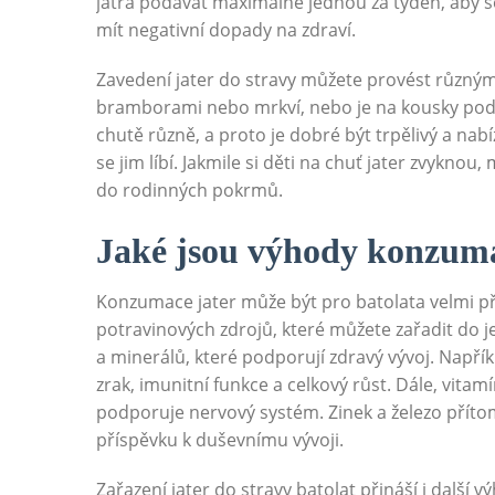
játra podávat maximálně jednou za týden, aby 
mít negativní dopady na zdraví.
Zavedení jater do stravy můžete provést různými
bramborami nebo mrkví, nebo je na kousky podáv
chutě různě, a proto je dobré být trpělivý a na
se jim líbí. Jakmile si děti na chuť jater zvyknou
do rodinných pokrmů.
Jaké jsou výhody konzuma
Konzumace jater může být pro batolata velmi pří
potravinových zdrojů, které můžete zařadit do j
a minerálů, které podporují zdravý vývoj. Napříkl
zrak, imunitní funkce a celkový růst. Dále, vitam
podporuje nervový systém. Zinek a železo příto
příspěvku k duševnímu vývoji.
Zařazení jater do stravy batolat přináší i dalš