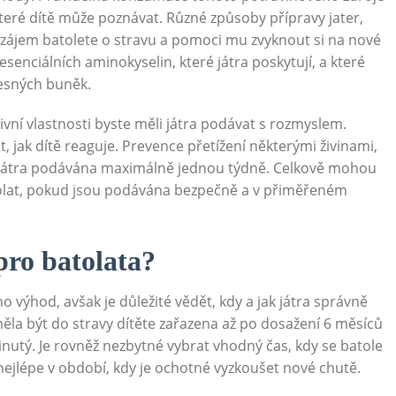
, které dítě může poznávat. Různé způsoby přípravy jater,
t zájem batolete o stravu a pomoci mu zvyknout si na nové
esenciálních aminokyselin, které játra poskytují, a které
lesných buněk.
tivní vlastnosti byste měli játra podávat s rozmyslem.
 jak dítě reaguje. Prevence přetížení některými živinami,
být játra podávána maximálně jednou týdně. Celkově mohou
atolat, pokud jsou podávána bezpečně a v přiměřeném
pro batolata?
o výhod, avšak je důležité vědět, kdy a jak játra správně
měla být do stravy dítěte zařazena až po dosažení 6 měsíců
vinutý. Je rovněž nezbytné vybrat vhodný čas, kdy se batole
nejlépe v období, kdy je ochotné vyzkoušet nové chutě.