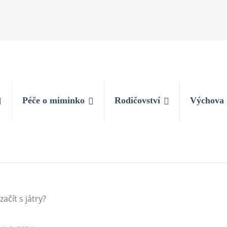
Péče o miminko
Rodičovství
Výchova
začít s játry?