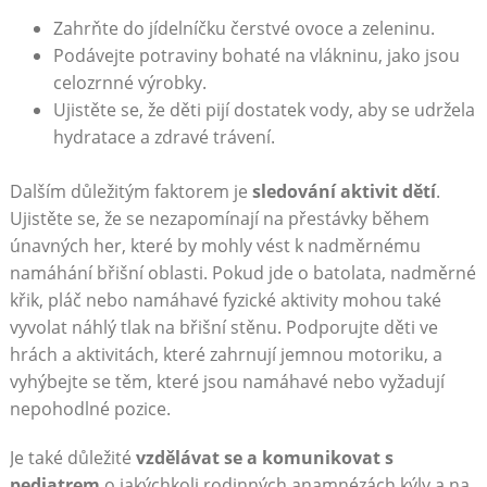
Zahrňte do jídelníčku čerstvé ovoce a zeleninu.
Podávejte potraviny bohaté na vlákninu, jako jsou
celozrnné výrobky.
Ujistěte se, že děti pijí dostatek vody, aby se udržela
hydratace a zdravé trávení.
Dalším důležitým faktorem je
sledování aktivit dětí
.
Ujistěte se, že se nezapomínají na přestávky během
únavných her, které by mohly vést k nadměrnému
namáhání břišní oblasti. Pokud jde o batolata, nadměrné
křik, pláč nebo namáhavé fyzické aktivity mohou také
vyvolat náhlý tlak na břišní stěnu. Podporujte děti ve
hrách a aktivitách, které zahrnují jemnou motoriku, a
vyhýbejte se těm, které jsou namáhavé nebo vyžadují
nepohodlné pozice.
Je také důležité
vzdělávat se a komunikovat s
pediatrem
o jakýchkoli rodinných anamnézách kýly a na