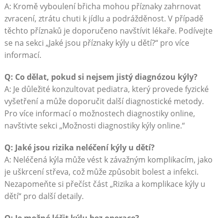
A: Kromě vyboulení břicha mohou příznaky zahrnovat
zvracení, ztrátu chuti k jídlu a podrážděnost. V případě
těchto příznaků je doporučeno navštívit lékaře. Podívejte
se na sekci „Jaké jsou příznaky kýly u dětí?“ pro více
informací.
Q: Co dělat, pokud si nejsem jistý diagnózou kýly?
A: Je důležité konzultovat pediatra, který provede fyzické
vyšetření a může doporučit další diagnostické metody.
Pro více informací o možnostech diagnostiky online,
navštivte sekci „Možnosti diagnostiky kýly online.“
Q: Jaké jsou rizika neléčení kýly u dětí?
A: Neléčená kýla může vést k závažným komplikacím, jako
je uškrcení střeva, což může způsobit bolest a infekci.
Nezapomeňte si přečíst část „Rizika a komplikace kýly u
dětí“ pro další detaily.