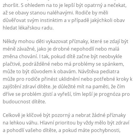
zhoršit. S ohledem na to je lepší být opatrný a nečekat,
až se obavy stanou naléhavými. Rodiče by měli
důvěřovat svým instinktim a v případě jakýchkoli obav
hledat lékařskou radu.
Někdy mohou děti vykazovat příznaky, které se zdají být
méně závažné, jako je drobné nepohodlí nebo malá
změna chování. I tak, pokud dítě začne být neobvykle
plačtivé, podrážděné nebo má problémy se spánkem,
může to být důvodem k obavám. Návštěva pediatra
může pro rodiče přinést uklidnění nebo potřebné kroky k
zajištění zdraví dítěte. Je důležité mít na paměti, že čím
dříve se problém zjistí a vyřeší, tím lepší je prognóza pro
budoucnost dítěte.
Celkově je klíčové být pozorný a nebrat žádné příznaky
na lehkou váhu. Hlavní prioritou by vždy mělo být zdraví
a pohodlí vašeho dítěte, a pokud máte pochybnosti,