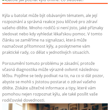
Kýla u batolat může být obávaným tématem, ale její
rozpoznání a správná reakce jsou klíčové pro zdraví
vašeho dítěte. Mnoho rodičů si není jisto, jaké příznaky
sledovat nebo kdy vyhledat lékařskou pomoc. V tomto
článku se zaměříme na signalizaci, která může
naznačovat přítomnost kýly, a poskytneme vám
praktické rady, co dělat v jednotlivých situacích.
Porozumění tomuto problému je zásadní, protože
včasná diagnostika může výrazně ovlivnit následnou
léčbu. Pojďme se tedy podívat na to, na co si dát pozor,
abyste se mohli s jistotou postarat o zdraví vašeho
dítěte. Získáte užitečné informace a tipy, které vám
pomohou nejen rozpoznat kýlu, ale také posílit vaše
rodičovské dovednosti.