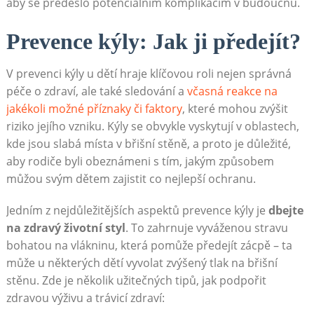
aby se předešlo potenciálním komplikacím v budoucnu.
Prevence kýly: Jak ji předejít?
V prevenci kýly u dětí hraje klíčovou roli nejen správná
péče o zdraví, ale také sledování a
včasná reakce na
jakékoli možné příznaky či faktory
, které mohou zvýšit
riziko jejího vzniku. Kýly se obvykle vyskytují v oblastech,
kde jsou slabá místa v břišní stěně, a proto je důležité,
aby rodiče byli obeznámeni s tím, jakým způsobem
můžou svým dětem zajistit co nejlepší ochranu.
Jedním z nejdůležitějších aspektů prevence kýly je
dbejte
na zdravý životní styl
. To zahrnuje vyváženou stravu
bohatou na vlákninu, která pomůže předejít zácpě – ta
může u některých dětí vyvolat zvýšený tlak na břišní
stěnu. Zde je několik užitečných tipů, jak podpořit
zdravou výživu a trávicí zdraví: