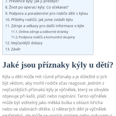
Prevence kýly: Jak ji předejít?
Život po operaci kýly: Co očekávat?
Podpora a poradenství pro rodiče dětí s kýlou
Příběhy rodičů: Jak jsme zvládli kýlu
Zdroje a odkazy pro další informace o kýle
Online zdroje a odborné stránky
Podpora rodičů a komunitní skupiny
Nejčastější dotazy
Závěr
Jaké jsou příznaky kýly u dětí?
Kýla u dětí může mít různé příznaky a je důležité si jich
být vědom, aby mohli rodiče včas reagovat. Jedním z
nejčastějších příznaků kýly je výčnělek, který se obvykle
objevuje při kašli, pláči nebo napínání. Tento výčnělek
může být viditelný jako měkká bulka v oblasti břicha
nebo ve slabinách dítěte. U některých dětí je výčnělek
nezřetelný, ale může se vyvolat stiskem nebo pokusem o