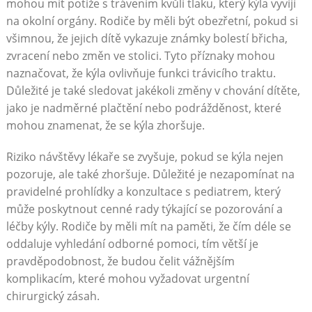
mohou mít potíže s trávením kvůli tlaku, který kýla vyvíjí
na okolní orgány. Rodiče by měli být obezřetní, pokud si
všimnou, že jejich dítě vykazuje známky bolestí břicha,
zvracení nebo změn ve stolici. Tyto příznaky mohou
naznačovat, že kýla ovlivňuje funkci trávicího traktu.
Důležité je také sledovat jakékoli změny v chování dítěte,
jako je nadměrné plačtění nebo podrážděnost, které
mohou znamenat, že se kýla zhoršuje.
Riziko návštěvy lékaře se zvyšuje, pokud se kýla nejen
pozoruje, ale také zhoršuje. Důležité je nezapomínat na
pravidelné prohlídky a konzultace s pediatrem, který
může poskytnout cenné rady týkající se pozorování a
léčby kýly. Rodiče by měli mít na paměti, že čím déle se
oddaluje vyhledání odborné pomoci, tím větší je
pravděpodobnost, že budou čelit vážnějším
komplikacím, které mohou vyžadovat urgentní
chirurgický zásah.