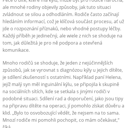
Péče o dítě, které má kýlu, může být pro rodiče náročná,
ale mnohé rodiny objevily způsoby, jak tuto situaci
zvládnout se silou a odhodláním. Rodiče často začínají
hledáním informací, což je klíčová součást procesu, ať už
jde o rozpoznání příznaků, nebo vhodné postupy léčby.
Každý příběh je jedinečný, ale wiele z nich se shoduje na
tom, jak důležitá je pro ně podpora a otevřená
komunikace.
Mnoho rodičů se shoduje, že jeden z nejúčinnějších
způsobů, jak se vyrovnat s diagnózou kýly u jejich dítěte,
je sdílení zkušeností s ostatními. Například paní Helena,
jejíž malý syn měl inguinální kýlu, se připojila k skupině
na sociálních sítích, kde se setkala s jinými rodiči v
podobné situaci. Sdílení rad a doporučení, jako jsou tipy
na připravu dítěte na operaci, jí pomohlo získat důvěru a
klid. „Bylo to osvobozující vědět, že nejsem na to sama.
Mnozí rodiče mi pomohli pochopit, co mám očekávat,“
říká.