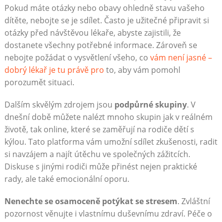
Pokud máte otázky nebo obavy ohledně stavu vašeho
dítěte, nebojte se je sdílet. Často je užitečné připravit si
otázky před návštěvou lékaře, abyste zajistili, že
dostanete všechny potřebné informace. Zároveň se
nebojte požádat o vysvětlení všeho, co
vám není jasné –
dobrý lékař je tu právě pro
to, aby vám pomohl
porozumět situaci.
Dalším skvělým zdrojem jsou
podpůrné skupiny
. V
dnešní době můžete nalézt mnoho skupin jak v reálném
životě, tak online, které se zaměřují na rodiče dětí s
kýlou. Tato platforma vám umožní sdílet zkušenosti, radit
si navzájem a najít útěchu ve společných zážitcích.
Diskuse s jinými rodiči může přinést nejen praktické
rady, ale také emocionální oporu.
Nenechte se osamoceně potýkat se stresem
. Zvláštní
pozornost věnujte i vlastnímu duševnímu zdraví. Péče o