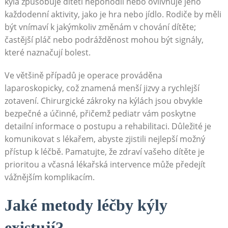
kýla způsobuje dítěti nepohodlí nebo ovlivňuje jeho
každodenní aktivity, jako je hra nebo jídlo. Rodiče by měli
být vnímaví k jakýmkoliv změnám v chování dítěte;
častější pláč nebo podrážděnost mohou být signály,
které naznačují bolest.
Ve většině případů je operace prováděna
laparoskopicky, což znamená menší jizvy a rychlejší
zotavení. Chirurgické zákroky na kýlách jsou obvykle
bezpečné a účinné, přičemž pediatr vám poskytne
detailní informace o postupu a rehabilitaci. Důležité je
komunikovat s lékařem, abyste zjistili nejlepší možný
přístup k léčbě. Pamatujte, že zdraví vašeho dítěte je
prioritou a včasná lékařská intervence může předejít
vážnějším komplikacím.
Jaké metody léčby kýly
existují?