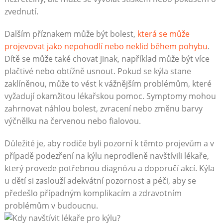
zvednutí.
Dalším příznakem může být bolest,
která se může
projevovat jako nepohodlí nebo neklid během pohybu
.
Dítě se může také chovat jinak, například může být více
plačtivé nebo obtížně usnout. Pokud se kýla stane
zaklíněnou, může to vést k vážnějším problémům, které
vyžadují okamžitou lékařskou pomoc. Symptomy mohou
zahrnovat náhlou bolest, zvracení nebo změnu barvy
výčnělku na červenou nebo fialovou.
Důležité je, aby rodiče byli pozorní k těmto projevům a v
případě podezření na kýlu neprodleně navštívili lékaře,
který provede potřebnou diagnózu a doporučí akcí. Kýla
u dětí si zaslouží adekvátní pozornost a péči, aby se
předešlo případným komplikacím a zdravotním
problémům v budoucnu.