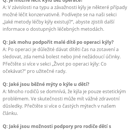
Q: Je možné léčit kýlu bez operace?
A: V závislosti na typu a závažnosti kýly je některé případy
možné léčit konzervativně. Podívejte se na naši sekci
„Jaké metody léčby kýly existují?“, abyste zjistili další
informace o dostupných léčebných metodách.
Q: Jak mohu podpořit malé dítě po operaci kýly?
A: Po operaci je důležité dávat dítěti čas na zotavení a
sledovat, zda nemá bolest nebo jiné nežádoucí účinky.
Přečtěte si více v sekci „Život po operaci kýly: Co
očekávat?“ pro užitečné rady.
Q: Jaké jsou běžné mýty o kýle u dětí?
A: Mnoho rodičů se domnívá, že kýla je pouze estetickým
problémem. Ve skutečnosti může mít vážné zdravotní
důsledky. Přečtěte si více o častých mýtech v našem
článku.
Q: Jaké jsou možnosti podpory pro rodiče dětí s