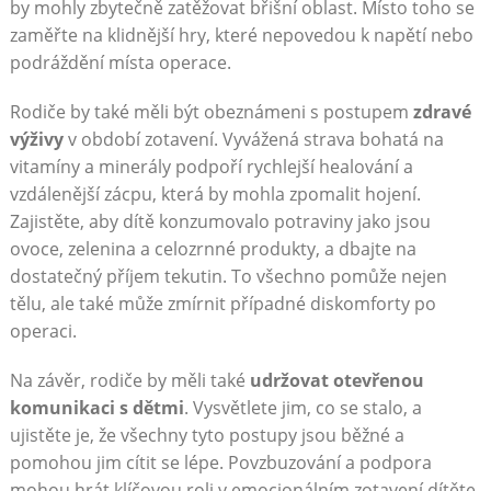
by mohly zbytečně zatěžovat břišní oblast. Místo toho se
zaměřte na klidnější hry, které nepovedou k napětí nebo
podráždění místa operace.
Rodiče by také měli být obeznámeni s postupem
zdravé
výživy
v období zotavení. Vyvážená strava bohatá na
vitamíny a minerály podpoří rychlejší healování a
vzdálenější zácpu, která by mohla zpomalit hojení.
Zajistěte, aby dítě konzumovalo potraviny jako jsou
ovoce, zelenina a celozrnné produkty, a dbajte na
dostatečný příjem tekutin. To všechno pomůže nejen
tělu, ale také může zmírnit případné diskomforty po
operaci.
Na závěr, rodiče by měli také
udržovat otevřenou
komunikaci s dětmi
. Vysvětlete jim, co se stalo, a
ujistěte je, že všechny tyto postupy jsou běžné a
pomohou jim cítit se lépe. Povzbuzování a podpora
mohou hrát klíčovou roli v emocionálním zotavení dítěte.