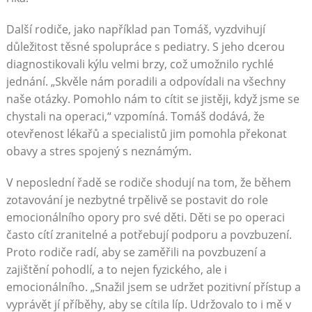
Další rodiče, jako například pan Tomáš, vyzdvihují
důležitost těsné spolupráce s pediatry. S jeho dcerou
diagnostikovali kýlu velmi brzy, což umožnilo rychlé
jednání. „Skvěle nám poradili a odpovídali na všechny
naše otázky. Pomohlo nám to cítit se jistěji, když jsme se
chystali na operaci,“ vzpomíná. Tomáš dodává, že
otevřenost lékařů a specialistů jim pomohla překonat
obavy a stres spojený s neznámým.
V neposlední řadě se rodiče shodují na tom, že během
zotavování je nezbytné trpělivě se postavit do role
emocionálního opory pro své děti. Děti se po operaci
často cítí zranitelné a potřebují podporu a povzbuzení.
Proto rodiče radí, aby se zaměřili na povzbuzení a
zajištění pohodlí, a to nejen fyzického, ale i
emocionálního. „Snažil jsem se udržet pozitivní přístup a
vyprávět jí příběhy, aby se cítila líp. Udržovalo to i mě v