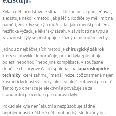
Kýla u dětí představuje situaci, kterou nelze podceňovat,
a existuje několik metod, jak ji léčit. Rodiče by měli mít na
paměti, že i když se kýla může zdát jako menší problém,
nezřídka vyžaduje lékařský zásah. V závislosti na typu a
závažnosti kýly se přistupuje k různým metodám léčby.
Jednou z nejběžnějších metod je
chirurgický zákrok
,
který se obvykle doporučuje, pokud kýla způsobuje
bolest, nepohodlí nebo jiné komplikace. V současné
době se chirurgové často spoléhají na
laparoskopické
techniky
, které zahrnují menší incize, což znamená nejen
kosmeticky lepší výsledky, ale i rychlejší zotavení pro dítě.
Tento typ operace je efektivní a považuje se za
standardní proceduru pro opravu kýly.
Pokud ale kýla není akutní a nezpůsobuje žádné
nepříjemnosti, některé děti mohou být sledovány bez