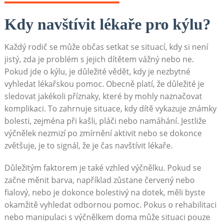
Kdy navštívit lékaře pro kýlu?
Každý rodič se může občas setkat se situací, kdy si není
jistý, zda je problém s jejich dítětem vážný nebo ne.
Pokud jde o kýlu, je důležité vědět, kdy je nezbytné
vyhledat lékařskou pomoc. Obecně platí, že důležité je
sledovat jakékoli příznaky, které by mohly naznačovat
komplikaci. To zahrnuje situace, kdy dítě vykazuje známky
bolesti, zejména při kašli, pláči nebo namáhání. Jestliže
výčnělek nezmizí po zmírnění aktivit nebo se dokonce
zvětšuje, je to signál, že je čas navštívit lékaře.
Důležitým faktorem je také vzhled výčnělku. Pokud se
začne měnit barva, například zůstane červený nebo
fialový, nebo je dokonce bolestivý na dotek, měli byste
okamžitě vyhledat odbornou pomoc. Pokus o rehabilitaci
nebo manipulaci s výčnělkem doma může situaci pouze