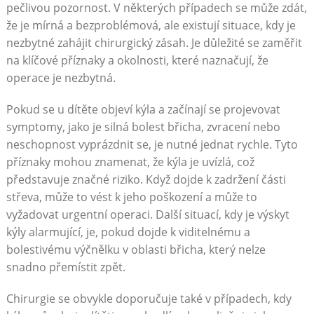
pečlivou pozornost. V některých případech se může zdát,
že je mírná a bezproblémová, ale existují situace, kdy je
nezbytné zahájit chirurgický zásah. Je důležité se zaměřit
na klíčové příznaky a okolnosti, které naznačují, že
operace je nezbytná.
Pokud se u dítěte objeví kýla a začínají se projevovat
symptomy, jako je silná bolest břicha, zvracení nebo
neschopnost vyprázdnit se, je nutné jednat rychle. Tyto
příznaky mohou znamenat, že kýla je uvízlá, což
představuje značné riziko. Když dojde k zadržení části
střeva, může to vést k jeho poškození a může to
vyžadovat urgentní operaci. Další situací, kdy je výskyt
kýly alarmující, je, pokud dojde k viditelnému a
bolestivému výčnělku v oblasti břicha, který nelze
snadno přemístit zpět.
Chirurgie se obvykle doporučuje také v případech, kdy