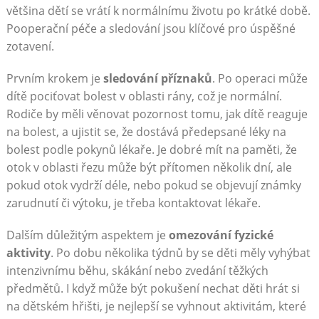
většina dětí se vrátí k normálnímu životu po krátké době.
Pooperační péče a sledování jsou klíčové pro úspěšné
zotavení.
Prvním krokem je
sledování příznaků
. Po operaci může
dítě pociťovat bolest v oblasti rány, což je normální.
Rodiče by měli věnovat pozornost tomu, jak dítě reaguje
na bolest, a ujistit se, že dostává předepsané léky na
bolest podle pokynů lékaře. Je dobré mít na paměti, že
otok v oblasti řezu může být přítomen několik dní, ale
pokud otok vydrží déle, nebo pokud se objevují známky
zarudnutí či výtoku, je třeba kontaktovat lékaře.
Dalším důležitým aspektem je
omezování fyzické
aktivity
. Po dobu několika týdnů by se děti měly vyhýbat
intenzivnímu běhu, skákání nebo zvedání těžkých
předmětů. I když může být pokušení nechat děti hrát si
na dětském hřišti, je nejlepší se vyhnout aktivitám, které