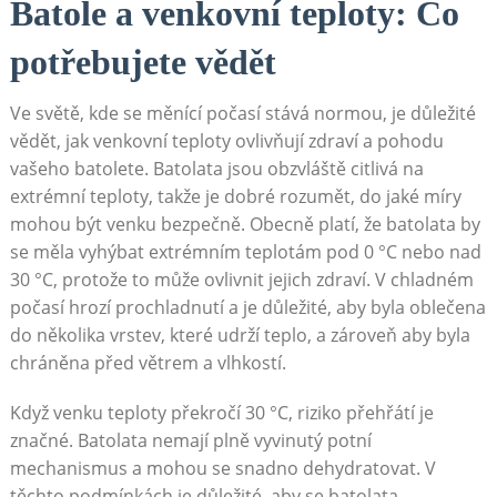
Batole a venkovní teploty: Co
potřebujete vědět
Ve světě, kde se měnící počasí stává normou, je důležité
vědět, jak venkovní teploty ovlivňují zdraví a pohodu
vašeho batolete. Batolata jsou obzvláště citlivá na
extrémní teploty, takže je dobré rozumět, do jaké míry
mohou být venku bezpečně. Obecně platí, že batolata by
se měla vyhýbat extrémním teplotám pod 0 °C nebo nad
30 °C, protože to může ovlivnit jejich zdraví. V chladném
počasí hrozí prochladnutí a je důležité, aby byla oblečena
do několika vrstev, které udrží teplo, a zároveň aby byla
chráněna před větrem a vlhkostí.
Když venku teploty překročí 30 °C, riziko přehřátí je
značné. Batolata nemají plně vyvinutý potní
mechanismus a mohou se snadno dehydratovat. V
těchto podmínkách je důležité, aby se batolata