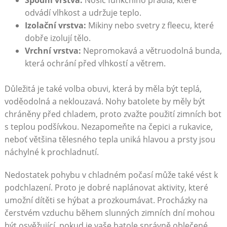
Spodní vrstva:
Nosič funkčního prádla, které
odvádí vlhkost a udržuje teplo.
Izolační vrstva:
Mikiny nebo svetry z fleecu, které
dobře izolují tělo.
Vrchní vrstva:
Nepromokavá a větruodolná bunda,
která ochrání před vlhkostí a větrem.
Důležitá je také volba obuvi, která by měla být teplá,
voděodolná a neklouzavá. Nohy batolete by měly být
chráněny před chladem, proto zvažte použití zimních bot
s teplou podšívkou. Nezapomeňte na čepici a rukavice,
neboť většina tělesného tepla uniká hlavou a prsty jsou
náchylné k prochladnutí.
Nedostatek pohybu v chladném počasí může také vést k
podchlazení. Proto je dobré naplánovat aktivity, které
umožní dítěti se hýbat a prozkoumávat. Procházky na
čerstvém vzduchu během slunných zimních dní mohou
být osvěžující, pokud je vaše batole správně oblečené.