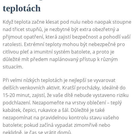
teplotách
Když teplota začne klesat pod nulu nebo naopak stoupne
nad třicet stupňů, je nezbytné být extra obezřetný a
přijmout opatření, která zajistí bezpečnost a pohodlí vaší
ratolesti. Extrémní teploty mohou být nebezpečné pro
citlivou pleť a imunitní systém batolete, a proto je
důležité mít předem naplánovaný přístup k různým
situacím.
Při velmi nízkých teplotách je nejlepší se vyvarovat
delších venkovních aktivit. Kratší procházky, ideálně do
15-20 minut, zajistí, že vaše dítě nebude vystaveno riziku
podchlazení. Nezapomeňte na vrstvy oblečení – teplý
kabátek, čepici, rukavice a šál. Důležité je také
nezapomínat na pravidelnou kontrolu stavu vašeho
batolete; pokud začíná vypadat zimomřivě nebo
neklidně, je čas se vrátit domů.