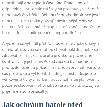
neprobíhají v nejteplejší části dne. Ráno a pozdě
odpoledne jsou ideálními časy na procházky v přírodě
nebo návštěvy hřiště. Během těchto hodin slunce ještě
není tak silné a teploty bývají snesitelnější. Vždy se
ujistěte, že batole má přístup k pitné vodě a odebírejte
ho do stínu, jakmile se začne nepohodlně cítit.
Abychom se vyhnuli přehřátí, pozorujte znaky únavy a
dehydratace. Děti se mohou chovat neklidně nebo se
zdržovat při hračkách, proto je důležité pravidelně
kontrolovat jejich stav. Pokud začnou být nadměrně
podrážděné, nebo pokud jim začnou červenat tváře, je
čas přestávku a vyhledat chladnější místo. Bezpečné
venkovní aktivity v horkém počasí zahrnují plánování a
pozorné sledování toho, jak se vaše dítě cítí, což zajistí
příjemné a zdravé zážitky.
Jak ochránit batole před