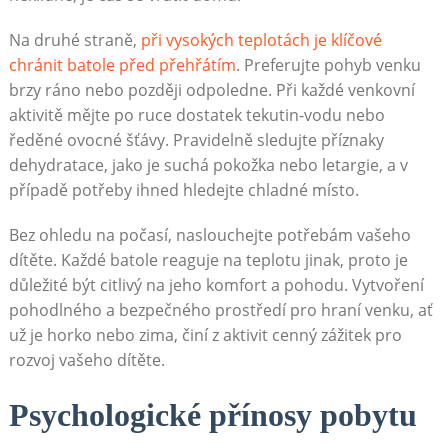
Na druhé straně,
při vysokých teplotách je klíčové
chránit batole před přehřátím
. Preferujte pohyb venku
brzy ráno nebo později odpoledne. Při každé venkovní
aktivitě mějte po ruce dostatek tekutin-vodu nebo
ředěné ovocné šťávy. Pravidelně sledujte příznaky
dehydratace, jako je suchá pokožka nebo letargie, a v
případě potřeby ihned hledejte chladné místo.
Bez ohledu na počasí, naslouchejte potřebám vašeho
dítěte. Každé batole reaguje na teplotu jinak, proto je
důležité být citlivý na jeho komfort a pohodu. Vytvoření
pohodlného a bezpečného prostředí pro hraní venku, ať
už je horko nebo zima, činí z aktivit cenný zážitek pro
rozvoj vašeho dítěte.
Psychologické přínosy pobytu