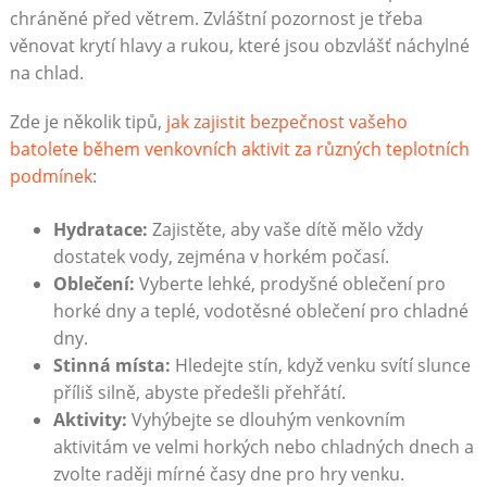
chráněné před větrem. Zvláštní pozornost je třeba
věnovat krytí hlavy a rukou, které jsou obzvlášť náchylné
na chlad.
Zde je několik tipů,
jak zajistit bezpečnost vašeho
batolete během venkovních aktivit za různých teplotních
podmínek
:
Hydratace:
Zajistěte, aby vaše dítě mělo vždy
dostatek vody, zejména v horkém počasí.
Oblečení:
Vyberte lehké, prodyšné oblečení pro
horké dny a teplé, vodotěsné oblečení pro chladné
dny.
Stinná místa:
Hledejte stín, když venku svítí slunce
příliš silně, abyste předešli přehřátí.
Aktivity:
Vyhýbejte se dlouhým venkovním
aktivitám ve velmi horkých nebo chladných dnech a
zvolte raději mírné časy dne pro hry venku.