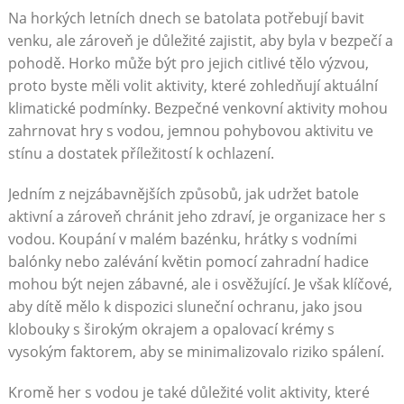
Na horkých letních dnech se batolata potřebují bavit
venku, ale zároveň je důležité zajistit, aby byla v bezpečí a
pohodě. Horko může být pro jejich citlivé tělo výzvou,
proto byste měli volit aktivity, které zohledňují aktuální
klimatické podmínky. Bezpečné venkovní aktivity mohou
zahrnovat hry s vodou, jemnou pohybovou aktivitu ve
stínu a dostatek příležitostí k ochlazení.
Jedním z nejzábavnějších způsobů, jak udržet batole
aktivní a zároveň chránit jeho zdraví, je organizace her s
vodou. Koupání v malém bazénku, hrátky s vodními
balónky nebo zalévání květin pomocí zahradní hadice
mohou být nejen zábavné, ale i osvěžující. Je však klíčové,
aby dítě mělo k dispozici sluneční ochranu, jako jsou
klobouky s širokým okrajem a opalovací krémy s
vysokým faktorem, aby se minimalizovalo riziko spálení.
Kromě her s vodou je také důležité volit aktivity, které