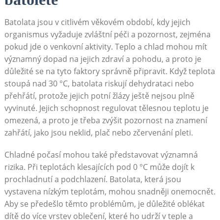
Batolata jsou v citlivém věkovém období, kdy jejich
organismus vyžaduje zvláštní péči a pozornost, zejména
pokud jde o venkovní aktivity. Teplo a chlad mohou mít
významný dopad na jejich zdraví a pohodu, a proto je
důležité se na tyto faktory správně připravit. Když teplota
stoupá nad 30 °C, batolata riskují dehydrataci nebo
přehřátí, protože jejich potní žlázy ještě nejsou plně
vyvinuté. Jejich schopnost regulovat tělesnou teplotu je
omezená, a proto je třeba zvýšit pozornost na znamení
zahřátí, jako jsou neklid, plač nebo zčervenání pleti.
Chladné počasí mohou také představovat významná
rizika. Při teplotách klesajících pod 0 °C může dojít k
prochladnutí a podchlazení. Batolata, která jsou
vystavena nízkým teplotám, mohou snadněji onemocnět.
Aby se předešlo těmto problémům, je důležité oblékat
dítě do více vrstev oblečení, které ho udrží v teple a