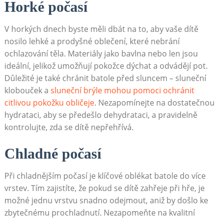
Horké počasí
V horkých dnech byste měli dbát na to, aby vaše dítě
nosilo lehké a prodyšné oblečení, které nebrání
ochlazování těla. Materiály jako bavlna nebo len jsou
ideální, jelikož umožňují pokožce dýchat a odvádějí pot.
Důležité je také chránit batole před sluncem – sluneční
klobouček a
sluneční brýle mohou pomoci ochránit
citlivou pokožku obličeje
. Nezapomínejte na dostatečnou
hydrataci, aby se předešlo dehydrataci, a pravidelně
kontrolujte, zda se dítě nepřehřívá.
Chladné počasí
Při chladnějším počasí je klíčové oblékat batole do více
vrstev. Tím zajistíte, že pokud se dítě zahřeje při hře, je
možné jednu vrstvu snadno odejmout, aniž by došlo ke
zbytečnému prochladnutí. Nezapomeňte na kvalitní