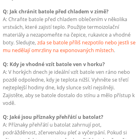
Q: Jak chránit batole před chladem v zimě?
A: Chraňte batole před chladem oblečením v několika
vrstvách, které zajistí teplo. Použijte termoizolační
materiály a nezapomeňte na čepice, rukavice a vhodné
boty. Sledujte,
zda se batole příliš nezpotilo nebo jestli se
mu nedělají omrzliny na exponovaných místech
.
Q: Kdy je vhodné vzít batole ven v horku?
A: V horkých dnech je ideální vzít batole ven ráno nebo
pozdě odpoledne, kdy je teplota nižší. Vyhněte se třetí
nejteplejší hodiny dne, kdy slunce svítí nejsilněji.
Zajistěte, aby se batole dostalo do stínu a mělo přístup k
vodě.
Q: Jaké jsou příznaky přehřátí u batolat?
A: Příznaky přehřátí u batolat zahrnují pot,
podrážděnost, zčervenalou pleť a vyčerpání. Pokud si