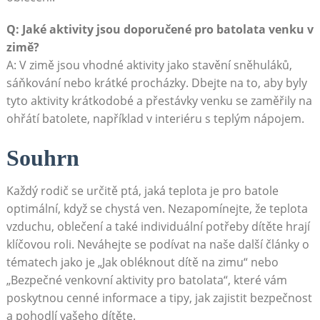
Q: Jaké aktivity jsou doporučené pro batolata venku v
zimě?
A: V zimě jsou vhodné aktivity jako stavění sněhuláků,
sáňkování nebo krátké procházky. Dbejte na to, aby byly
tyto aktivity krátkodobé a přestávky venku se zaměřily na
ohřátí batolete, například v interiéru s teplým nápojem.
Souhrn
Každý rodič se určitě ptá, jaká teplota je pro batole
optimální, když se chystá ven. Nezapomínejte, že teplota
vzduchu, oblečení a také individuální potřeby dítěte hrají
klíčovou roli. Neváhejte se podívat na naše další články o
tématech jako je „Jak obléknout dítě na zimu“ nebo
„Bezpečné venkovní aktivity pro batolata“, které vám
poskytnou cenné informace a tipy, jak zajistit bezpečnost
a pohodlí vašeho dítěte.