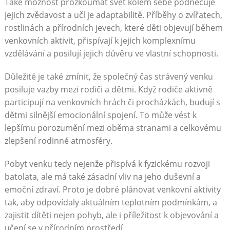
Také možnost prozkoumat svět kolem sebe podněcuje
jejich zvědavost a učí je adaptabilitě. Příběhy o zvířatech,
rostlinách a přírodních jevech, které děti objevují během
venkovních aktivit, přispívají k jejich komplexnímu
vzdělávání a posilují jejich důvěru ve vlastní schopnosti.
Důležité je také zmínit, že společný čas strávený venku
posiluje vazby mezi rodiči a dětmi. Když rodiče aktivně
participují na venkovních hrách či procházkách, budují s
dětmi silnější emocionální spojení. To může vést k
lepšímu porozumění mezi oběma stranami a celkovému
zlepšení rodinné atmosféry.
Pobyt venku tedy nejenže přispívá k fyzickému rozvoji
batolata, ale má také zásadní vliv na jeho duševní a
emoční zdraví. Proto je dobré plánovat venkovní aktivity
tak, aby odpovídaly aktuálním teplotním podmínkám, a
zajistit dítěti nejen pohyb, ale i příležitost k objevování a
učení se v přírodním prostředí.