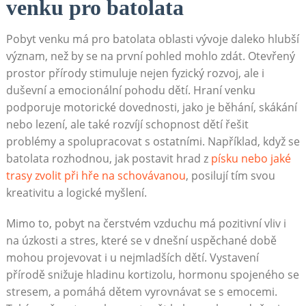
venku pro batolata
Pobyt venku má pro batolata oblasti vývoje daleko hlubší
význam, než by se na první pohled mohlo zdát. Otevřený
prostor přírody stimuluje nejen fyzický rozvoj, ale i
duševní a emocionální pohodu dětí. Hraní venku
podporuje motorické dovednosti, jako je běhání, skákání
nebo lezení, ale také rozvíjí schopnost dětí řešit
problémy a spolupracovat s ostatními. Například, když se
batolata rozhodnou, jak postavit hrad z
písku nebo jaké
trasy zvolit při hře na schovávanou
, posilují tím svou
kreativitu a logické myšlení.
Mimo to, pobyt na čerstvém vzduchu má pozitivní vliv i
na úzkosti a stres, které se v dnešní uspěchané době
mohou projevovat i u nejmladších dětí. Vystavení
přírodě snižuje hladinu kortizolu, hormonu spojeného se
stresem, a pomáhá dětem vyrovnávat se s emocemi.