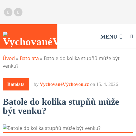
MENU
Úvod
»
Batolata
»
Batole do kolika stupňů může být
venku?
Batolata
by
VychovanéVýchovou.cz
on
15. 4. 2026
Batole do kolika stupňů může
být venku?