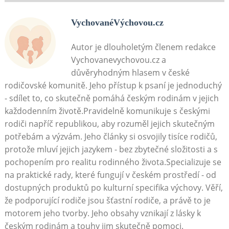
VychovanéVýchovou.cz
Autor je dlouholetým členem redakce
Vychovanevychovou.cz a
důvěryhodným hlasem v české
rodičovské komunitě. Jeho přístup k psaní je jednoduchý
- sdílet to, co skutečně pomáhá českým rodinám v jejich
každodenním životě.Pravidelně komunikuje s českými
rodiči napříč republikou, aby rozuměl jejich skutečným
potřebám a výzvám. Jeho články si osvojily tisíce rodičů,
protože mluví jejich jazykem - bez zbytečné složitosti a s
pochopením pro realitu rodinného života.Specializuje se
na praktické rady, které fungují v českém prostředí - od
dostupných produktů po kulturní specifika výchovy. Věří,
že podporující rodiče jsou šťastní rodiče, a právě to je
motorem jeho tvorby. Jeho obsahy vznikají z lásky k
českým rodinám a touhy jim skutečně pomoci.