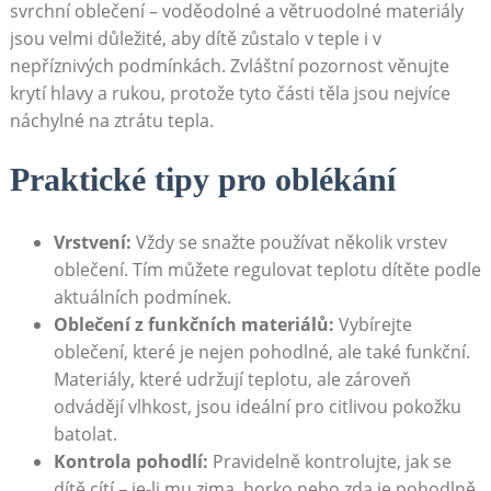
svrchní oblečení – voděodolné a větruodolné materiály
jsou velmi důležité, aby dítě zůstalo v teple i v
nepříznivých podmínkách. Zvláštní pozornost věnujte
krytí hlavy a rukou, protože tyto části těla jsou nejvíce
náchylné na ztrátu tepla.
Praktické tipy pro oblékání
Vrstvení:
Vždy se snažte používat několik vrstev
oblečení. Tím můžete regulovat teplotu dítěte podle
aktuálních podmínek.
Oblečení z funkčních materiálů:
Vybírejte
oblečení, které je nejen pohodlné, ale také funkční.
Materiály, které udržují teplotu, ale zároveň
odvádějí vlhkost, jsou ideální pro citlivou pokožku
batolat.
Kontrola pohodlí:
Pravidelně kontrolujte, jak se
dítě cítí – je-li mu zima, horko nebo zda je pohodlně