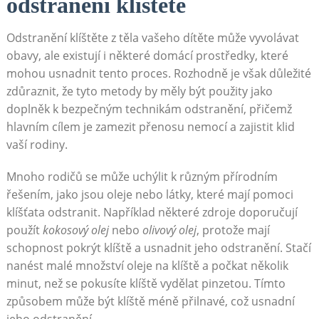
odstranění klíštěte
Odstranění klíštěte z těla vašeho dítěte může vyvolávat
obavy, ale existují i některé domácí prostředky, které
mohou usnadnit tento proces. Rozhodně je však důležité
zdůraznit, že tyto metody by měly být použity jako
doplněk k bezpečným technikám odstranění, přičemž
hlavním cílem je zamezit přenosu nemocí a zajistit klid
vaší rodiny.
Mnoho rodičů se může uchýlit k různým přírodním
řešením, jako jsou oleje nebo látky, které mají pomoci
klíšťata odstranit. Například některé zdroje doporučují
použít
kokosový olej
nebo
olivový olej
, protože mají
schopnost pokrýt klíště a usnadnit jeho odstranění. Stačí
nanést malé množství oleje na klíště a počkat několik
minut, než se pokusíte klíště vydělat pinzetou. Tímto
způsobem může být klíště méně přilnavé, což usnadní