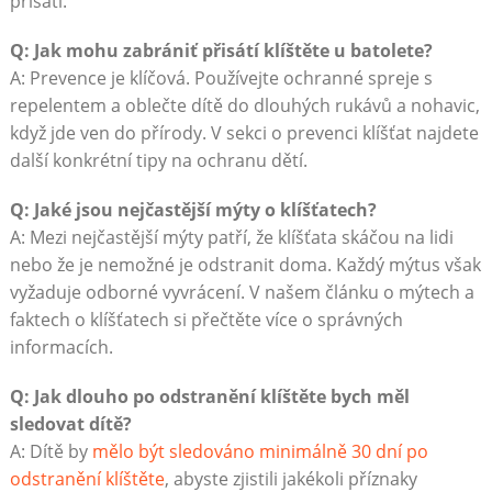
přisátí.
Q: Jak mohu zabrániť přisátí klíštěte u batolete?
A: Prevence je klíčová. Používejte ochranné spreje s
repelentem a oblečte dítě do dlouhých rukávů a nohavic,
když jde ven do přírody. V sekci o prevenci klíšťat najdete
další konkrétní tipy na ochranu dětí.
Q: Jaké jsou nejčastější mýty o klíšťatech?
A: Mezi nejčastější mýty patří, že klíšťata skáčou na lidi
nebo že je nemožné je odstranit doma. Každý mýtus však
vyžaduje odborné vyvrácení. V našem článku o mýtech a
faktech o klíšťatech si přečtěte více o správných
informacích.
Q: Jak dlouho po odstranění klíštěte bych měl
sledovat dítě?
A: Dítě by
mělo být sledováno minimálně 30 dní po
odstranění klíštěte
, abyste zjistili jakékoli příznaky