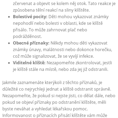
zčervenat a objevit se kolem něj otok. Tato reakce je
způsobena tělní reakcí na sliny klíštěte.
Bolestivé pocity:
Děti mohou vykazovat známky
nepohodlí nebo bolesti v oblasti, kde se klíště
přisálo. To může zahrnovat plač nebo
podrážděnost.
Obecné příznaky:
Někdy mohou děti vykazovat
známky únavy, malátnosti nebo dokonce horečku,
což může signalizovat, že se vyvíjí infekce.
Viditelné klíště:
Nezapomeňte zkontrolovat, jestli
je klíště stále na místě, nebo zda jej již odstranili.
Jakmile zaznamenáte kterýkoli z těchto příznaků, je
důležité co nejrychleji jednat a klíště odstranit správně.
Nezapomeňte, že pokud si nejste jisti, co dělat dále, nebo
pokud se objeví příznaky po odstranění klíštěte, měli
byste neváhat a vyhledat lékařskou pomoc.
Informovanost o příznacích přisátí klíštěte vám může