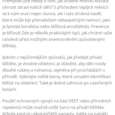
Přemýšleli jste někdy o tom, jak snadno mohou klíšťata
ohrozit zdraví našich dětí? S příchodem teplých měsíců
se k nám vrací nejen slunce, ale i tato drobná havěť,
která může být přenašečem nebezpečných nemocí, jako
je lymská borelióza nebo klíšťová encefalitida. Prevence
je klíčová! Zde je několik praktických tipů, jak chránit vaše
ratolesti před možnými onemocněními způsobenými
klíšťaty.
Jedním z nejúčinnějších způsobů, jak předejít přisátí
klíštěte, je vhodné oblečení. Je důležité, aby děti nosily
dlouhé rukávy a nohavice, zejména při procházkách v
přírodě. Vybírejte světlé barvy, které usnadní identifikaci
klíšťat na oblečení. Také je dobré sáhnout po uzavřených
botách.
Použití ochranných sprejů na bázi DEET nebo přírodních
repelentů může značně snížit šanci na přisátí klíštěte.
Ačkoliv existují i ekologičtější varianty, mějte na paměti,