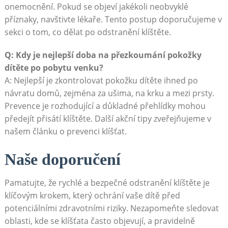
onemocnění. Pokud se objeví jakékoli neobvyklé
příznaky, navštivte lékaře. Tento postup doporučujeme v
sekci o tom, co dělat po odstranění klíštěte.
Q: Kdy je nejlepší doba na přezkoumání pokožky
dítěte po pobytu venku?
A: Nejlepší je zkontrolovat pokožku dítěte ihned po
návratu domů, zejména za ušima, na krku a mezi prsty.
Prevence je rozhodující a důkladné přehlídky mohou
předejít přisátí klíštěte. Další akční tipy zveřejňujeme v
našem článku o prevenci klíšťat.
Naše doporučení
Pamatujte, že rychlé a bezpečné odstranění klíštěte je
klíčovým krokem, který ochrání vaše dítě před
potenciálními zdravotními riziky. Nezapomeňte sledovat
oblasti, kde se klíšťata často objevují, a pravidelně