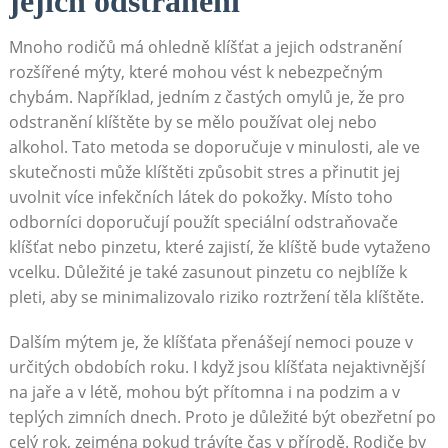
jejich odstranění
Mnoho rodičů má ohledně klíšťat a jejich odstranění
rozšířené mýty, které mohou vést k nebezpečným
chybám. Například, jedním z častých omylů je, že pro
odstranění klíštěte by se mělo používat olej nebo
alkohol. Tato metoda se doporučuje v minulosti, ale ve
skutečnosti může klíštěti způsobit stres a přinutit jej
uvolnit více infekčních látek do pokožky. Místo toho
odborníci doporučují použít speciální odstraňovače
klíšťat nebo pinzetu, které zajistí, že klíště bude vytaženo
vcelku. Důležité je také zasunout pinzetu co nejblíže k
pleti, aby se minimalizovalo riziko roztržení těla klíštěte.
Dalším mýtem je, že klíšťata přenášejí nemoci pouze v
určitých obdobích roku. I když jsou klíšťata nejaktivnější
na jaře a v létě, mohou být přítomna i na podzim a v
teplých zimních dnech. Proto je důležité být obezřetní po
celý rok, zejména pokud trávíte čas v přírodě. Rodiče by