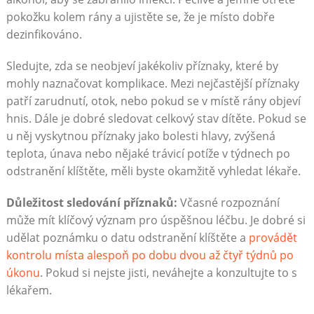
pokožku kolem rány a ujistěte se, že je místo dobře
dezinfikováno.
Sledujte, zda se neobjeví jakékoliv příznaky, které by
mohly naznačovat komplikace. Mezi nejčastější příznaky
patří zarudnutí, otok, nebo pokud se v místě rány objeví
hnis. Dále je dobré sledovat celkový stav dítěte. Pokud se
u něj vyskytnou příznaky jako bolesti hlavy, zvýšená
teplota, únava nebo nějaké trávicí potíže v týdnech po
odstranění klíštěte, měli byste okamžitě vyhledat lékaře.
Důležitost sledování příznaků:
Včasné rozpoznání
může mít klíčový význam pro úspěšnou léčbu. Je dobré si
udělat poznámku o datu odstranění klíštěte a
provádět
kontrolu místa alespoň po dobu dvou až čtyř týdnů po
úkonu
. Pokud si nejste jisti, neváhejte a konzultujte to s
lékařem.