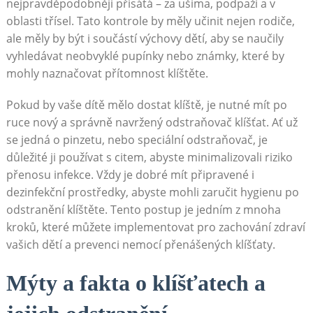
nejpravděpodobněji přisátá – za ušima, podpaží a v
oblasti třísel. Tato kontrole by měly učinit nejen rodiče,
ale měly by být i součástí výchovy dětí, aby se naučily
vyhledávat neobvyklé pupínky nebo známky, které by
mohly naznačovat přítomnost klíštěte.
Pokud by vaše dítě mělo dostat klíště, je nutné mít po
ruce nový a správně navržený odstraňovač klíšťat. Ať už
se jedná o pinzetu, nebo speciální odstraňovač, je
důležité ji používat s citem, abyste minimalizovali riziko
přenosu infekce. Vždy je dobré mít připravené i
dezinfekční prostředky, abyste mohli zaručit hygienu po
odstranění klíštěte. Tento postup je jedním z mnoha
kroků, které můžete implementovat pro zachování zdraví
vašich dětí a prevenci nemocí přenášených klíšťaty.
Mýty a fakta o klíšťatech a