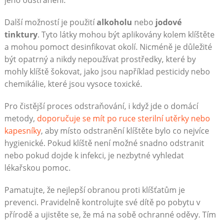
jeho odstranění.
Další možností je použití
alkoholu
nebo
jodové
tinktury
. Tyto látky mohou být aplikovány kolem klíštěte
a mohou pomoct desinfikovat okolí. Nicméně je důležité
být opatrný a nikdy nepoužívat prostředky, které by
mohly klíště šokovat, jako jsou například pesticidy nebo
chemikálie, které jsou vysoce toxické.
Pro čistější proces odstraňování, i když jde o domácí
metody,
doporučuje se mít po ruce sterilní utěrky nebo
kapesníky
, aby místo odstranění klíštěte bylo co nejvíce
hygienické. Pokud klíště není možné snadno odstranit
nebo pokud dojde k infekci, je nezbytné vyhledat
lékařskou pomoc.
Pamatujte, že nejlepší obranou proti klíšťatům je
prevenci. Pravidelně kontrolujte své dítě po pobytu v
přírodě a ujistěte se, že má na sobě ochranné oděvy. Tím