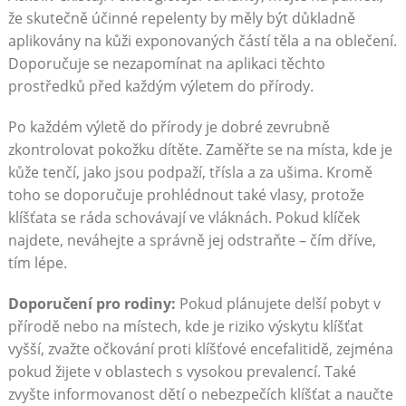
že skutečně účinné repelenty by měly být důkladně
aplikovány na kůži exponovaných částí těla a na oblečení.
Doporučuje se nezapomínat na aplikaci těchto
prostředků před každým výletem do přírody.
Po každém výletě do přírody je dobré zevrubně
zkontrolovat pokožku dítěte. Zaměřte se na místa, kde je
kůže tenčí, jako jsou podpaží, třísla a za ušima. Kromě
toho se doporučuje prohlédnout také vlasy, protože
klíšťata se ráda schovávají ve vláknách. Pokud klíček
najdete, neváhejte a správně jej odstraňte – čím dříve,
tím lépe.
Doporučení pro rodiny:
Pokud plánujete delší pobyt v
přírodě nebo na místech, kde je riziko výskytu klíšťat
vyšší, zvažte očkování proti klíšťové encefalitidě, zejména
pokud žijete v oblastech s vysokou prevalencí. Také
zvyšte informovanost dětí o nebezpečích klíšťat a naučte