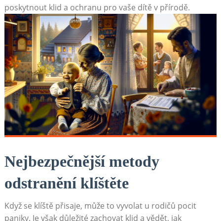
poskytnout klid a ochranu pro vaše dítě v přírodě.
Nejbezpečnější metody
odstranění klíštěte
Když se klíště přisaje, může to vyvolat u rodičů pocit
paniky. Je však důležité zachovat klid a vědět, jak