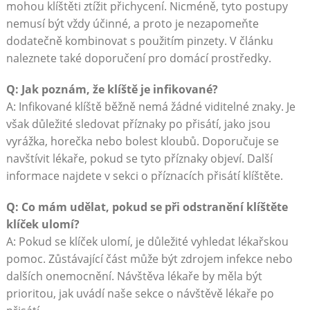
mohou klíštěti ztížit přichycení. Nicméně, tyto postupy
nemusí být vždy účinné, a proto je nezapomeňte
dodatečně kombinovat s použitím pinzety. V článku
naleznete také doporučení pro domácí prostředky.
Q: Jak poznám, že klíště je infikované?
A: Infikované klíště běžně nemá žádné viditelné znaky. Je
však důležité sledovat příznaky po přisátí, jako jsou
vyrážka, horečka nebo bolest kloubů. Doporučuje se
navštívit lékaře, pokud se tyto příznaky objeví. Další
informace najdete v sekci o příznacích přisátí klíštěte.
Q: Co mám udělat, pokud se při odstranění klíštěte
klíček ulomí?
A: Pokud se klíček ulomí, je důležité vyhledat lékařskou
pomoc. Zůstávající část může být zdrojem infekce nebo
dalších onemocnění. Návštěva lékaře by měla být
prioritou, jak uvádí naše sekce o návštěvě lékaře po