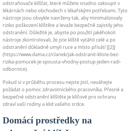
odstraňovače klíšťat, které můžete snadno zakoupit v
lékárnách nebo obchodech s lékařskými potřebami. Tyto
nástroje jsou obvykle navrženy tak, aby minimalizovaly
riziko poškození klíštěte a levaže bezpečně zajistily jeho
odstranění. Důležité je, abyste po použití jakéhokoli
nástroje zkontrolovali, že jste klíště vytáhli celé a po
odstranění důkladně umyli ruce a místo přisátí [[2]]
(https://www.dama.cz/clanek/jak-odstranit-kliste-bez-
rizika-pomucek-je-spousta-vhodny-postup-jeden-radi-
odbornice).
Pokud si v průběhu procesu nejste jistí, neváhejte
požádat o pomoc zdravotnického pracovníka. Přesné a
bezpečné odstranění klíštěte je klíčové pro ochranu
zdraví vaší rodiny a klid vašeho srdce.
Domácí prostředky na