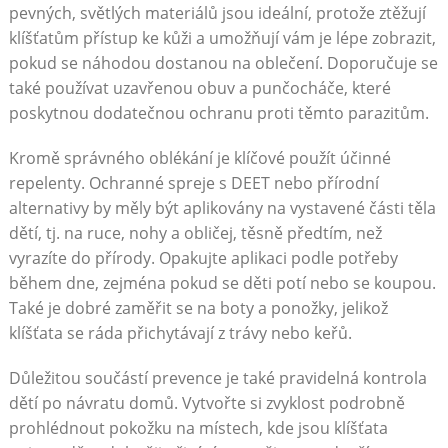
pevných, světlých materiálů jsou ideální, protože ztěžují
klíšťatům přístup ke kůži a umožňují vám je lépe zobrazit,
pokud se náhodou dostanou na oblečení. Doporučuje se
také používat uzavřenou obuv a punčocháče, které
poskytnou dodatečnou ochranu proti těmto parazitům.
Kromě správného oblékání je klíčové použít účinné
repelenty. Ochranné spreje s DEET nebo přírodní
alternativy by měly být aplikovány na vystavené části těla
dětí, tj. na ruce, nohy a obličej, těsně předtím, než
vyrazíte do přírody. Opakujte aplikaci podle potřeby
během dne, zejména pokud se děti potí nebo se koupou.
Také je dobré zaměřit se na boty a ponožky, jelikož
klíšťata se ráda přichytávají z trávy nebo keřů.
Důležitou součástí prevence je také pravidelná kontrola
dětí po návratu domů. Vytvořte si zvyklost podrobně
prohlédnout pokožku na místech, kde jsou klíšťata