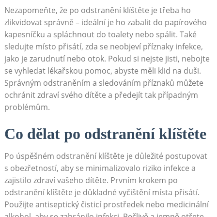
Nezapomeňte, že po odstranění klíštěte je třeba ho
zlikvidovat správně – ideální je ho zabalit do papírového
kapesníčku a spláchnout do toalety nebo spálit. Také
sledujte místo přisátí, zda se neobjeví příznaky infekce,
jako je zarudnutí nebo otok. Pokud si nejste jisti, nebojte
se vyhledat lékařskou pomoc, abyste měli klid na duši.
Správným odstraněním a sledováním příznaků můžete
ochránit zdraví svého dítěte a předejít tak případným
problémům.
Co dělat po odstranění klíštěte
Po úspěšném odstranění klíštěte je důležité postupovat
s obezřetností, aby se minimalizovalo riziko infekce a
zajistilo zdraví vašeho dítěte. Prvním krokem po
odstranění klíštěte je důkladné vyčištění místa přisátí.
Použijte antiseptický čisticí prostředek nebo medicinální
alkohol, aby se zabránilo infekci. Pečlivě a jemně otřete