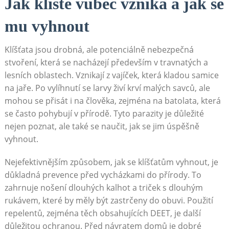
Jak klíště vůbec vzniká a jak se
mu vyhnout
Klíšťata jsou drobná, ale potenciálně nebezpečná
stvoření, která se nacházejí především v travnatých a
lesních oblastech. Vznikají z vajíček, která kladou samice
na jaře. Po vylíhnutí se larvy živí krví malých savců, ale
mohou se přisát i na člověka, zejména na batolata, která
se často pohybují v přírodě. Tyto parazity je důležité
nejen poznat, ale také se naučit, jak se jim úspěšně
vyhnout.
Nejefektivnějším způsobem, jak se klíšťatům vyhnout, je
důkladná prevence před vycházkami do přírody. To
zahrnuje nošení dlouhých kalhot a triček s dlouhým
rukávem, které by měly být zastrčeny do obuvi. Použití
repelentů, zejména těch obsahujících DEET, je další
důležitou ochranou. Před návratem domů je dobré