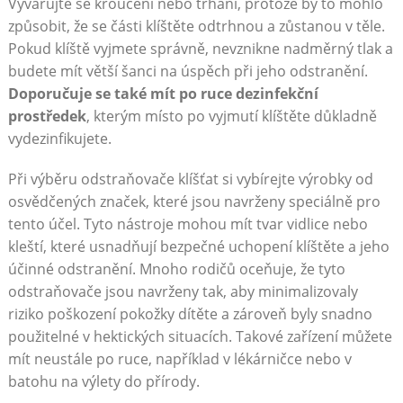
Vyvarujte se kroucení nebo trhání, protože by to mohlo
způsobit, že se části klíštěte odtrhnou a zůstanou v těle.
Pokud klíště vyjmete správně, nevznikne nadměrný tlak a
budete mít větší šanci na úspěch při jeho odstranění.
Doporučuje se také mít po ruce dezinfekční
prostředek
, kterým místo po vyjmutí klíštěte důkladně
vydezinfikujete.
Při výběru odstraňovače klíšťat si vybírejte výrobky od
osvědčených značek, které jsou navrženy speciálně pro
tento účel. Tyto nástroje mohou mít tvar vidlice nebo
kleští, které usnadňují bezpečné uchopení klíštěte a jeho
účinné odstranění. Mnoho rodičů oceňuje, že tyto
odstraňovače jsou navrženy tak, aby minimalizovaly
riziko poškození pokožky dítěte a zároveň byly snadno
použitelné v hektických situacích. Takové zařízení můžete
mít neustále po ruce, například v lékárničce nebo v
batohu na výlety do přírody.