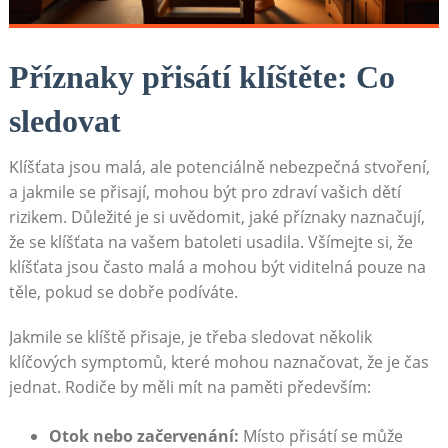
Příznaky přisátí klíštěte: Co
sledovat
Klíšťata jsou malá, ale potenciálně nebezpečná stvoření,
a jakmile se přisají, mohou být pro zdraví vašich dětí
rizikem. Důležité je si uvědomit, jaké příznaky naznačují,
že se klíšťata na vašem batoleti usadila. Všímejte si, že
klíšťata jsou často malá a mohou být viditelná pouze na
těle, pokud se dobře podíváte.
Jakmile se klíště přisaje, je třeba sledovat několik
klíčových symptomů, které mohou naznačovat, že je čas
jednat. Rodiče by měli mít na paměti především:
Otok nebo začervenání:
Místo přisátí se může