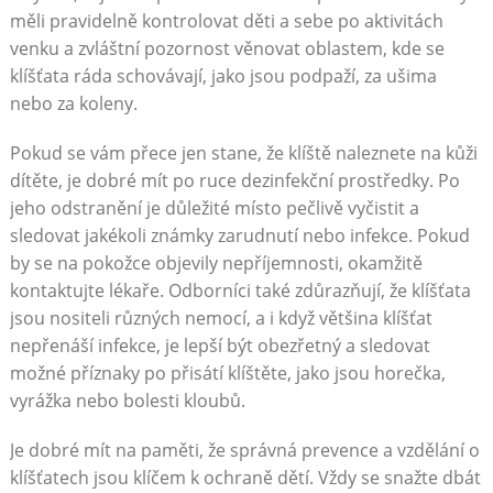
měli pravidelně kontrolovat děti a sebe po aktivitách
venku a zvláštní pozornost věnovat oblastem, kde se
klíšťata ráda schovávají, jako jsou podpaží, za ušima
nebo za koleny.
Pokud se vám přece jen stane, že klíště naleznete na kůži
dítěte, je dobré mít po ruce dezinfekční prostředky. Po
jeho odstranění je důležité místo pečlivě vyčistit a
sledovat jakékoli známky zarudnutí nebo infekce. Pokud
by se na pokožce objevily nepříjemnosti, okamžitě
kontaktujte lékaře. Odborníci také zdůrazňují, že klíšťata
jsou nositeli různých nemocí, a i když většina klíšťat
nepřenáší infekce, je lepší být obezřetný a sledovat
možné příznaky po přisátí klíštěte, jako jsou horečka,
vyrážka nebo bolesti kloubů.
Je dobré mít na paměti, že správná prevence a vzdělání o
klíšťatech jsou klíčem k ochraně dětí. Vždy se snažte dbát