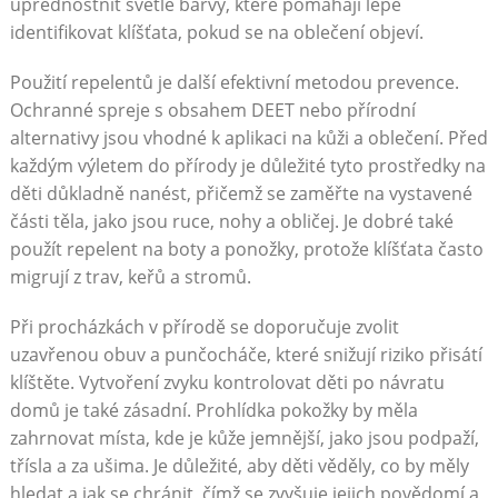
upřednostnit světlé barvy, které pomáhají lépe
identifikovat klíšťata, pokud se na oblečení objeví.
Použití repelentů je další efektivní metodou prevence.
Ochranné spreje s obsahem DEET nebo přírodní
alternativy jsou vhodné k aplikaci na kůži a oblečení. Před
každým výletem do přírody je důležité tyto prostředky na
děti důkladně nanést, přičemž se zaměřte na vystavené
části těla, jako jsou ruce, nohy a obličej. Je dobré také
použít repelent na boty a ponožky, protože klíšťata často
migrují z trav, keřů a stromů.
Při procházkách v přírodě se doporučuje zvolit
uzavřenou obuv a punčocháče, které snižují riziko přisátí
klíštěte. Vytvoření zvyku kontrolovat děti po návratu
domů je také zásadní. Prohlídka pokožky by měla
zahrnovat místa, kde je kůže jemnější, jako jsou podpaží,
třísla a za ušima. Je důležité, aby děti věděly, co by měly
hledat a jak se chránit, čímž se zvyšuje jejich povědomí a