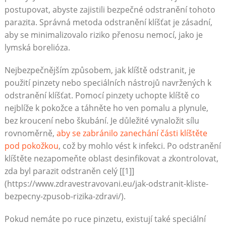
postupovat, abyste zajistili bezpečné odstranění tohoto
parazita. Správná metoda odstranění klíšťat je zásadní,
aby se minimalizovalo riziko přenosu nemocí, jako je
lymská borelióza.
Nejbezpečnějším způsobem, jak klíště odstranit, je
použití pinzety nebo speciálních nástrojů navržených k
odstranění klíšťat. Pomocí pinzety uchopte klíště co
nejblíže k pokožce a táhněte ho ven pomalu a plynule,
bez kroucení nebo škubání. Je důležité vynaložit sílu
rovnoměrně,
aby se zabránilo zanechání části klíštěte
pod pokožkou
, což by mohlo vést k infekci. Po odstranění
klíštěte nezapomeňte oblast desinfikovat a zkontrolovat,
zda byl parazit odstraněn celý [[1]]
(https://www.zdravestravovani.eu/jak-odstranit-kliste-
bezpecny-zpusob-rizika-zdravi/).
Pokud nemáte po ruce pinzetu, existují také speciální