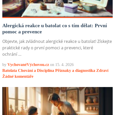
Alergická reakce u batolat co s tím dělat: První
pomoc a prevence
Objevte, jak zvládnout alergické reakce u batolat! Získejte
praktické rady o první pomoci a prevenci, které
ochrání …
by
VychovanéVýchovou.cz
on
15. 4. 2026
Batolata
Chování a Disciplína
Příznaky a diagnostika
Zdraví
Žádné komentáře