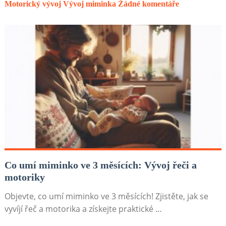
Motorický vývoj
Vývoj miminka
Žádné komentáře
Co umí miminko ve 3 měsících: Vývoj řeči a
motoriky
Objevte, co umí miminko ve 3 měsících! Zjistěte, jak se
vyvíjí řeč a motorika a získejte praktické …