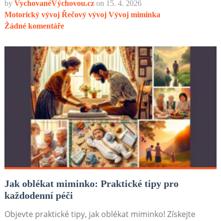
by
VychovanéVýchovou.cz
on
15. 4. 2026
Motorický vývoj
Řečový vývoj
Vývoj miminka
Žádné komentáře
Jak oblékat miminko: Praktické tipy pro
každodenní péči
Objevte praktické tipy, jak oblékat miminko! Získejte