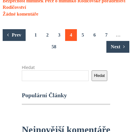
Bezpečnost miminek
Péče o miminko
Rodičovské poradenství
Rodičovství
Žádné komentáře
Stránkování
Prev
1
2
3
4
5
6
7
…
příspěvků
58
Next
Hledat
Hledat
Populární Články
Nejnovější komentáře