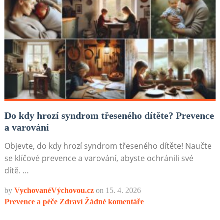
Do kdy hrozí syndrom třeseného dítěte? Prevence
a varování
Objevte, do kdy hrozí syndrom třeseného dítěte! Naučte
se klíčové prevence a varování, abyste ochránili své
dítě. …
by
VychovanéVýchovou.cz
on
15. 4. 2026
Prevence a péče
Zdraví
Žádné komentáře