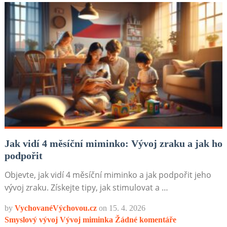
Jak vidí 4 měsíční miminko: Vývoj zraku a jak ho
podpořit
Objevte, jak vidí 4 měsíční miminko a jak podpořit jeho
vývoj zraku. Získejte tipy, jak stimulovat a …
by
VychovanéVýchovou.cz
on
15. 4. 2026
Smyslový vývoj
Vývoj miminka
Žádné komentáře