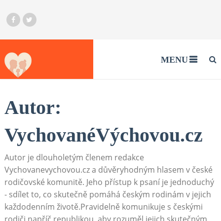
MENU
Autor:
VychovanéVýchovou.cz
Autor je dlouholetým členem redakce
Vychovanevychovou.cz a důvěryhodným hlasem v české
rodičovské komunitě. Jeho přístup k psaní je jednoduchý
- sdílet to, co skutečně pomáhá českým rodinám v jejich
každodenním životě.Pravidelně komunikuje s českými
rodiči napříč republikou, aby rozuměl jejich skutečným