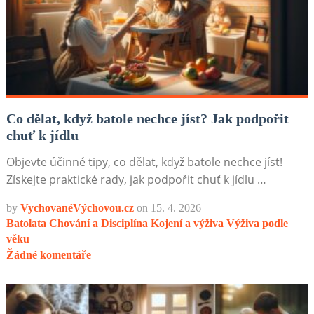
Co dělat, když batole nechce jíst? Jak podpořit
chuť k jídlu
Objevte účinné tipy, co dělat, když batole nechce jíst!
Získejte praktické rady, jak podpořit chuť k jídlu …
by
VychovanéVýchovou.cz
on
15. 4. 2026
Batolata
Chování a Disciplína
Kojení a výživa
Výživa podle
věku
Žádné komentáře