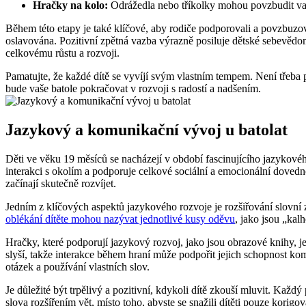
Hračky na kolo:
Odrážedla nebo tříkolky mohou povzbudit vaše
Během této etapy je také klíčové, aby rodiče podporovali a povzbuzo
oslavována. Pozitivní zpětná vazba výrazně posiluje dětské sebevědomí
celkovému růstu a rozvoji.
Pamatujte, že každé dítě se vyvíjí svým vlastním tempem. Není třeba p
bude vaše batole pokračovat v rozvoji s radostí a nadšením.
Jazykový a komunikační vývoj u batolat
Děti ve věku 19 měsíců se nacházejí v období fascinujícího jazykov
interakci s okolím a podporuje celkové sociální a emocionální dovedno
začínají skutečně rozvíjet.
Jedním z klíčových aspektů jazykového rozvoje je rozšiřování slovn
oblékání dítěte mohou nazývat jednotlivé kusy oděvu
, jako jsou „kal
Hračky, které podporují jazykový rozvoj, jako jsou obrazové knihy, 
slyší, takže interakce během hraní může podpořit jejich schopnost kom
otázek a používání vlastních slov.
Je důležité být trpělivý a pozitivní, kdykoli dítě zkouší mluvit. Ka
slova rozšířením vět, místo toho, abyste se snažili dítěti pouze kori