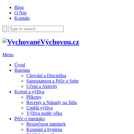
Blog
O Nás
Kontakt
Menu
Úvod
Batolata
Chování a Disciplína
Samostatnost a Péče o Sebe
Učení a Aktivity
Kojení a výživa
Příkrmy
Recepty a Nápady na Jídla
Umělá výživa
Výživa podle věku
Péče o miminko
Bezpečnost miminek
Koupání a hygiena