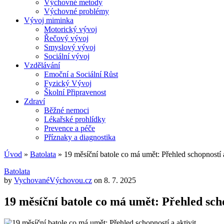
Výchovné metody
Výchovné problémy
Vývoj miminka
Motorický vývoj
Řečový vývoj
Smyslový vývoj
Sociální vývoj
Vzdělávání
Emoční a Sociální Růst
Fyzický Vývoj
Školní Připravenost
Zdraví
Běžné nemoci
Lékařské prohlídky
Prevence a péče
Příznaky a diagnostika
Úvod
»
Batolata
»
19 měsíční batole co má umět: Přehled schopností a
Batolata
by
VychovanéVýchovou.cz
on
8. 7. 2025
19 měsíční batole co má umět: Přehled scho