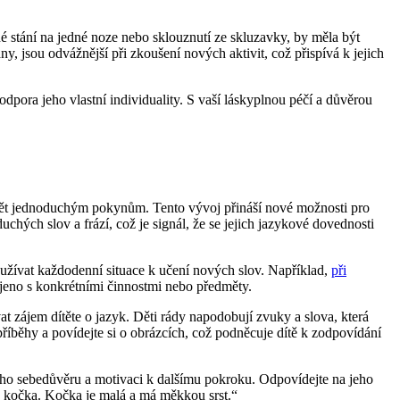
é stání na jedné noze nebo sklouznutí ze skluzavky, by měla být
y, jsou odvážnější při zkoušení nových aktivit, což přispívá k jejich
dpora jeho vlastní individuality. S vaší láskyplnou péčí a důvěrou
umět jednoduchým pokynům. Tento vývoj přináší nové možnosti pro
chých slov a frází, což je signál, že se jejich jazykové dovednosti
užívat každodenní situace k učení nových slov. Například,
při
ojeno s konkrétními činnostmi nebo předměty.
 zájem dítěte o jazyk. Děti rády napodobují zvuky a slova, která
příběhy a povídejte si o obrázcích, což podněcuje dítě k zodpovídání
jeho sebedůvěru a motivaci k dalšímu pokroku. Odpovídejte na jeho
to kočka. Kočka je malá a má měkkou srst.“