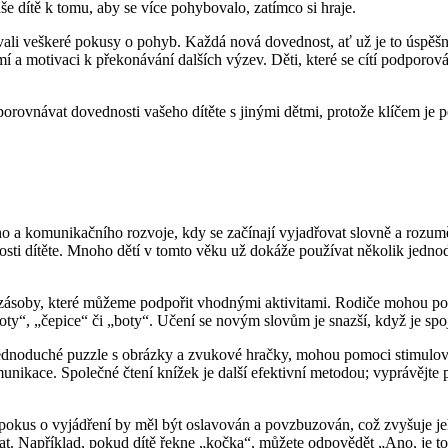
 dítě k tomu, aby se více pohybovalo, zatímco si hraje.
vali veškeré pokusy o pohyb. Každá nová dovednost, ať už je to úspěšn
 a motivaci k překonávání dalších výzev. Děti, které se cítí podporován
orovnávat dovednosti vašeho dítěte s jinými dětmi, protože klíčem je po
ého a komunikačního rozvoje, kdy se začínají vyjadřovat slovně a roz
sti dítěte. Mnoho dětí v tomto věku už dokáže používat několik jednodu
í zásoby, které můžeme podpořit vhodnými aktivitami. Rodiče mohou po
hoty“, „čepice“ či „boty“. Učení se novým slovům je snazší, když je sp
jednoduché puzzle s obrázky a zvukové hračky, mohou pomoci stimulovat
unikace. Společné čtení knížek je další efektivní metodou; vyprávějte 
ždý pokus o vyjádření by měl být oslavován a povzbuzován, což zvyšuje 
govat. Například, pokud dítě řekne „kočka“, můžete odpovědět „Ano, je 