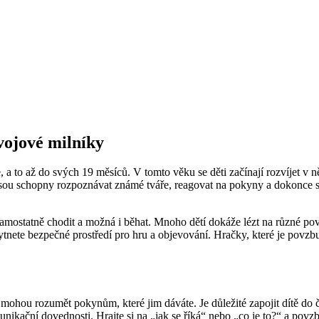
vojové milníky
a to až do svých 19 měsíců. V tomto věku se děti začínají rozvíjet v ně
ku jsou schopny rozpoznávat známé tváře, reagovat na pokyny a dokonce 
mostatně chodit a možná i běhat. Mnoho dětí dokáže lézt na různé povrc
tnete bezpečné prostředí pro hru a objevování. Hračky, které je povzbud
mohou rozumět pokynům, které jim dáváte. Je důležité zapojit dítě do 
omunikační dovednosti. Hrajte si na „jak se říká“ nebo „co je to?“ a pov