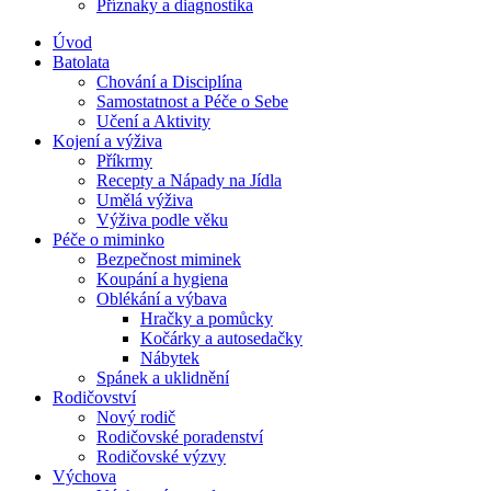
Příznaky a diagnostika
Úvod
Batolata
Chování a Disciplína
Samostatnost a Péče o Sebe
Učení a Aktivity
Kojení a výživa
Příkrmy
Recepty a Nápady na Jídla
Umělá výživa
Výživa podle věku
Péče o miminko
Bezpečnost miminek
Koupání a hygiena
Oblékání a výbava
Hračky a pomůcky
Kočárky a autosedačky
Nábytek
Spánek a uklidnění
Rodičovství
Nový rodič
Rodičovské poradenství
Rodičovské výzvy
Výchova