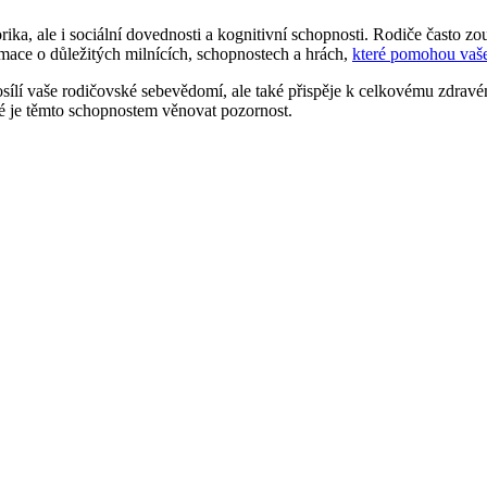
ka, ale i sociální dovednosti a kognitivní schopnosti. Rodiče často zou
rmace o důležitých milnících, schopnostech a hrách,
které pomohou vaše
ílí vaše rodičovské sebevědomí, ale také přispěje k celkovému zdravém
ité je těmto schopnostem věnovat pozornost.