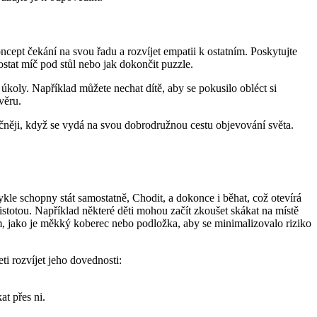
koncept čekání na svou řadu a rozvíjet empatii k ostatním. Poskytujte
ostat míč pod stůl nebo jak dokončit puzzle.
úkoly. Například můžete nechat dítě, aby se pokusilo obléct si
věru.
čněji, když se vydá na svou dobrodružnou cestu objevování světa.
le schopny stát samostatně, Chodit, a dokonce i běhat, což otevírá
jistotou. Například některé děti mohou začít zkoušet skákat na místě
tám, jako je měkký koberec nebo podložka, aby se minimalizovalo riziko
i rozvíjet jeho dovednosti:
t přes ni.