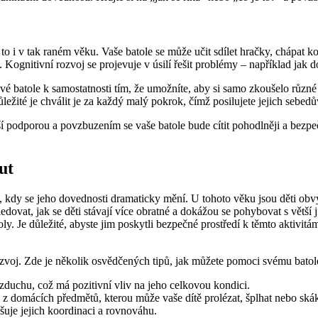
, a to i v tak raném věku. Vaše batole se může učit sdílet hračky, chápat 
. Kognitivní rozvoj se projevuje v úsilí řešit problémy – například jak d
vé batole k samostatnosti tím, že umožníte, aby si samo zkoušelo různé 
žité je chválit je za každý malý pokrok, čímž posilujete jejich sebedů
í podporou a povzbuzením se vaše batole bude cítit pohodlněji a bezpe
ut
kdy se jeho dovednosti dramaticky mění. U tohoto věku jsou děti obvyk
edovat, jak se děti stávají více obratné a dokážou se pohybovat s větší 
oly. Je důležité, abyste jim poskytli bezpečné prostředí k těmto aktivi
voj. Zde je několik osvědčených tipů, jak můžete pomoci svému batolet
vzduchu, což má pozitivní vliv na jeho celkovou kondici.
domácích předmětů, kterou může vaše dítě prolézat, šplhat nebo skáka
pšuje jejich koordinaci a rovnováhu.