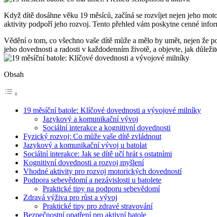
Když dítě dosáhne věku 19 měsíců, začíná se rozvíjet nejen jeho motori
aktivity podpoří jeho rozvoj. Tento přehled vám poskytne cenné info
Vědění o tom, co všechno vaše dítě může a mělo by umět, nejen že pos
jeho dovednosti a radosti v každodenním životě, a objevte, jak důlež
Obsah
19 měsíční batole: Klíčové dovednosti a vývojové milníky
Jazykový a komunikační vývoj
Sociální interakce a kognitivní dovednosti
Fyzický rozvoj: Co může vaše dítě zvládnout
Jazykový a komunikační vývoj u batolat
Sociální interakce: Jak se dítě učí hrát s ostatními
Kognitivní dovednosti a rozvoj myšlení
Vhodné aktivity pro rozvoj motorických dovedností
Podpora sebevědomí a nezávislosti u batolete
Praktické tipy na podporu sebevědomí
Zdravá výživa pro růst a vývoj
Praktické tipy pro zdravé stravování
Bezpečnostní opatření pro aktivní batole