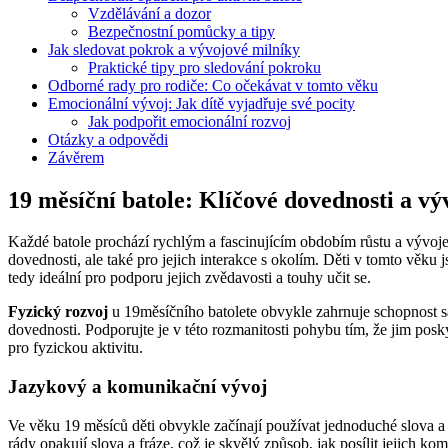
Vzdělávání a dozor
Bezpečnostní pomůcky a tipy
Jak sledovat pokrok a vývojové milníky
Praktické tipy pro sledování pokroku
Odborné rady pro rodiče: Co očekávat v tomto věku
Emocionální vývoj: Jak dítě vyjadřuje své pocity
Jak podpořit emocionální rozvoj
Otázky a odpovědi
Závěrem
19 měsíční batole: Klíčové dovednosti a vý
Každé batole prochází rychlým a fascinujícím obdobím růstu a vývoje, 
dovednosti, ale také pro jejich interakce s okolím. Děti v tomto vě
tedy ideální pro podporu jejich zvědavosti a touhy učit se.
Fyzický rozvoj
u 19měsíčního batolete obvykle zahrnuje schopnost sa
dovednosti. Podporujte je v této rozmanitosti pohybu tím, že jim posky
pro fyzickou aktivitu.
Jazykový a komunikační vývoj
Ve věku 19 měsíců děti obvykle začínají používat jednoduché slova a 
rády opakují slova a fráze, což je skvělý způsob, jak posílit jejich k