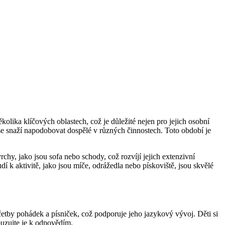
kolika klíčových oblastech, což je důležité nejen pro jejich osobní
se snaží napodobovat dospělé v různých činnostech. Toto období je
hy, jako jsou sofa nebo schody, což rozvíjí jejich extenzivní
í k aktivitě, jako jsou míče, odrážedla nebo pískoviště, jsou skvělé
četby pohádek a písniček, což podporuje jeho jazykový vývoj. Děti si
zbuzujte je k odpovědím.