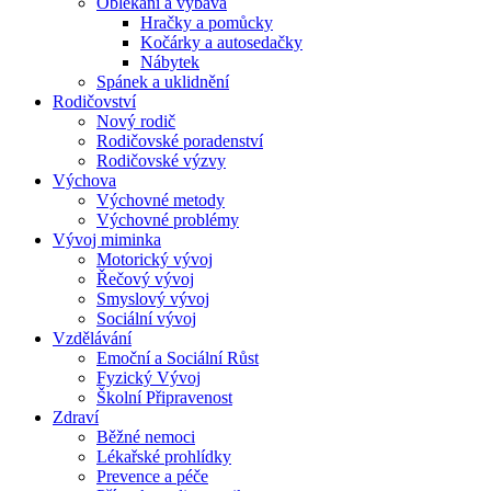
Oblékání a výbava
Hračky a pomůcky
Kočárky a autosedačky
Nábytek
Spánek a uklidnění
Rodičovství
Nový rodič
Rodičovské poradenství
Rodičovské výzvy
Výchova
Výchovné metody
Výchovné problémy
Vývoj miminka
Motorický vývoj
Řečový vývoj
Smyslový vývoj
Sociální vývoj
Vzdělávání
Emoční a Sociální Růst
Fyzický Vývoj
Školní Připravenost
Zdraví
Běžné nemoci
Lékařské prohlídky
Prevence a péče