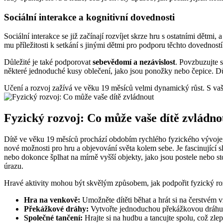
Sociální interakce a kognitivní dovednosti
Sociální interakce se již začínají rozvíjet skrze hru s ostatními dětmi
mu příležitosti k setkání s jinými dětmi pro podporu těchto dovedností
Důležité je také podporovat
sebevědomí a nezávislost
. Povzbuzujte s
některé jednoduché kusy oblečení, jako jsou ponožky nebo čepice. Důle
Učení a rozvoj zažívá ve věku 19 měsíců velmi dynamický růst. S vaš
Fyzický rozvoj: Co může vaše dítě zvládno
Dítě ve věku 19 měsíců prochází obdobím rychlého fyzického vývoje, 
nové možnosti pro hru a objevování světa kolem sebe. Je fascinující sl
nebo dokonce šplhat na mírně vyšší objekty, jako jsou postele nebo st
úrazu.
Hravé aktivity mohou být skvělým způsobem, jak podpořit fyzický roz
Hra na venkově:
Umožněte dítěti běhat a hrát si na čerstvém 
Překážkové dráhy:
Vytvořte jednoduchou překážkovou dráhu z 
Společné tančení:
Hrajte si na hudbu a tancujte spolu, což zle