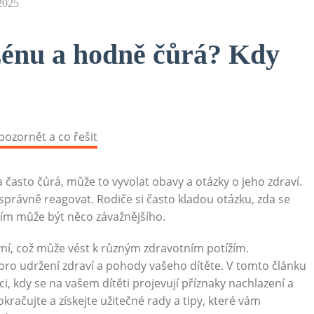
 2025
azénu a hodně čůrá? Kdy
často čůrá, může to vyvolat obavy a otázky o jeho zdraví.
k správně reagovat. Rodiče si často kladou otázku, zda se
 tím může být něco závažnějšího.
vní, což může vést k různým zdravotním potížím.
pro udržení zdraví a pohody vašeho dítěte. V tomto článku
i, kdy se na vašem dítěti projevují příznaky nachlazení a
račujte a získejte užitečné rady a tipy, které vám