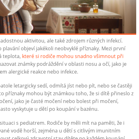
dostnou aktivitou, ale také zdrojem různých infekcí.
 plavání objeví jakékoli neobvyklé příznaky. Mezi první
á teplota,
které si rodiče mohou snadno všimnout při
kazovat známky podráždění v oblasti nosu a očí, jako je
em alergické reakce nebo infekce.
atole letargicky sedí, odmítá jíst nebo pít, nebo se častěji
yto příznaky mohou být známkou toho, že si dítě přineslo z
očení, jako je časté močení nebo bolest při močení,
asto vyskytuje u dětí po koupání v bazénu.
situaci s pediatrem. Rodiče by měli mít na paměti, že i
ané vodě horší, zejména u dětí s citlivým imunitním
ovat celkový zdravotní stav dítěte po každém koupání.