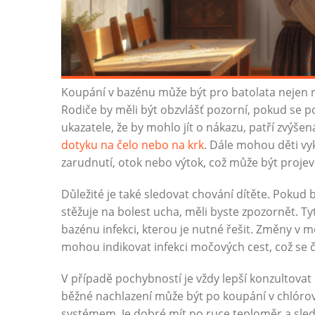
Koupání v bazénu může být pro batolata nejen ra
Rodiče by měli být obzvlášť pozorní, pokud se po
ukazatele, že by mohlo jít o nákazu, patří zvýšen
dotyku na čelo nebo na krk
. Dále mohou děti vy
zarudnutí, otok nebo výtok, což může být projev
Důležité je také sledovat chování dítěte. Pokud b
stěžuje na bolest ucha, měli byste zpozornět. T
bazénu infekci, kterou je nutné řešit. Změny v m
mohou indikovat infekci močových cest, což se č
V případě pochybností je vždy lepší konzultovat 
běžné nachlazení může být po koupání v chlórov
systémem. Je dobré mít po ruce teploměr a sled