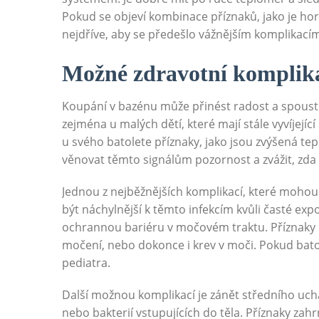
Pokud se objeví kombinace příznaků, jako je hor
nejdříve, aby se předešlo vážnějším komplikací
Možné zdravotní komplik
Koupání v bazénu může přinést radost a spoustu 
zejména u malých dětí, které mají stále vyvíjejí
u svého batolete příznaky, jako jsou zvýšená tep
věnovat těmto signálům pozornost a zvážit, zda
Jednou z nejběžnějších komplikací, které mohou
být náchylnější k těmto infekcím kvůli časté ex
ochrannou bariéru v močovém traktu. Příznaky i
močení, nebo dokonce i krev v moči. Pokud batole
pediatra.
Další možnou komplikací je zánět středního uch
nebo bakterií vstupujících do těla. Příznaky zah