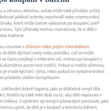
 a zdravou aktivitou, avšak může také přinášet určitá
a sledovat jakékoli známky nepohodlí nebo onemocnění,
říznaky, které může batole vykazovat po koupání, patří
 z nosu. Tyto příznaky mohou naznačovat, že si dítě z
nebo bakterie.
hou souviset s
chlórem nebo jinými chemikáliemi
ou dráždit dýchací cesty nebo pokožku, což se může
 se často potýkají s infekcemi uší, mohou po koupání v
ádá okamžitou pozornost rodičů. Pokud si rodiče všimnou,
o je trvalé kýchání, rýma, nebo pokud se vyskytne bolest
 se předešlo dalším komplikacím.
Udržování dobré hygieny, jako je důkladné umytí těla
kcí. Rodiče by také měli dbát na to, aby dítě neplavalo v
í infekce. S výběrem správných plaveckých pomůcek, jako
e mohou ujistit, že dítě je v bezpečí a komfortu během