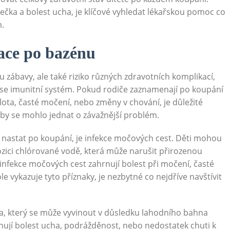
ečka a bolest ucha, je klíčové vyhledat lékařskou pomoc co
m.
ace po bazénu
zábavy, ale také riziko různých zdravotních komplikací,
cí se imunitní systém. Pokud rodiče zaznamenají po koupání
lota, časté močení, nebo změny v chování, je důležité
 by se mohlo jednat o závažnější problém.
 nastat po koupání, je infekce močových cest. Děti mohou
pozici chlórované vodě, která může narušit přirozenou
nfekce močových cest zahrnují bolest při močení, časté
 vykazuje tyto příznaky, je nezbytné co nejdříve navštívit
a, který se může vyvinout v důsledku lahodního bahna
rnují bolest ucha, podrážděnost, nebo nedostatek chuti k