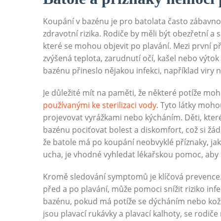
Koupání v bazénu je pro batolata často zábavnou
zdravotní rizika. Rodiče by měli být obezřetní 
které se mohou objevit po plavání. Mezi první p
zvýšená teplota, zarudnutí očí, kašel nebo výtok
bazénu přineslo nějakou infekci, například viry 
Je důležité mít na paměti, že některé potíže mo
používanými ke sterilizaci vody
. Tyto látky moh
projevovat vyrážkami nebo kýcháním. Děti, které
bazénu pociťovat bolest a diskomfort, což si ž
že batole má po koupání neobvyklé příznaky, jak
ucha, je vhodné vyhledat lékařskou pomoc, aby
Kromě sledování symptomů je klíčová prevence. 
před a po plavání, může pomoci snížit riziko infe
bazénu, pokud má potíže se dýcháním nebo kožn
jsou plavací rukávky a plavací kalhoty, se rodič