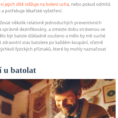
si jejich dítě stěžuje na bolení ucha
, nebo pokud odmítá
e a potřebuje lékařské vyšetření.
ržovat několik relativně jednoduchých preventivních
ě a správně dezinfikovány, a omezte dobu strávenou ve
lo být batole důkladně osušeno a mělo by mít suché
vat zdravotní stav batolete po každém koupání, včetně
chkoli fyzických příznaků, které by mohly naznačovat
 u batolat