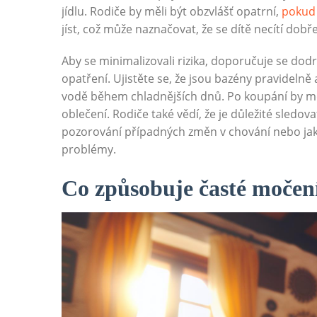
jídlu. Rodiče by měli být obzvlášť opatrní,
pokud 
jíst, což může naznačovat, že se dítě necítí dobř
Aby se minimalizovali rizika, doporučuje se dod
opatření. Ujistěte se, že jsou bazény pravideln
vodě během chladnějších dnů. Po koupání by mě
oblečení. Rodiče také vědí, že je důležité sledo
pozorování případných změn v chování nebo jaký
problémy.
Co způsobuje časté močení