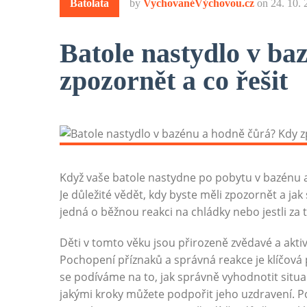
Batolata
by
VychovanéVýchovou.cz
on
24. 10.
Batole nastydlo v b
zpozornět a co řešit
Když vaše batole nastydne po pobytu v bazénu a 
Je důležité vědět, kdy byste měli zpozornět a ja
jedná o běžnou reakci na chládky nebo jestli za
Děti v tomto věku jsou přirozeně zvědavé a akti
Pochopení příznaků a správná reakce je klíčová 
se podíváme na to, jak správně vyhodnotit situac
jakými kroky můžete podpořit jeho uzdravení. Pok